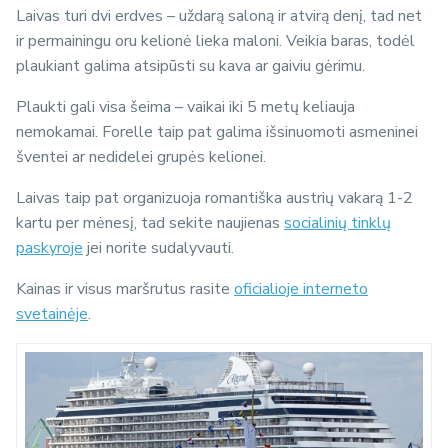
Laivas turi dvi erdves – uždarą saloną ir atvirą denį, tad net
ir permainingu oru kelionė lieka maloni. Veikia baras, todėl
plaukiant galima atsipūsti su kava ar gaiviu gėrimu.
Plaukti gali visa šeima – vaikai iki 5 metų keliauja
nemokamai. Forelle taip pat galima išsinuomoti asmeninei
šventei ar nedidelei grupės kelionei.
Laivas taip pat organizuoja romantiška austrių vakarą 1-2
kartu per mėnesį, tad sekite naujienas
socialinių tinklų
paskyroje
jei norite sudalyvauti.
Kainas ir visus maršrutus rasite
oficialioje interneto
svetainėje
.