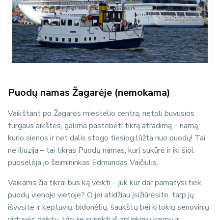
Puodų namas Žagarėje (nemokama)
Vaikštant po Žagarės miestelio centrą, netoli buvusios
turgaus aikštės, galima pastebėti tikrą atradimą – namą,
kurio sienos ir net dalis stogo tiesiog lūžta nuo puodų! Tai
ne iliuzija – tai tikras Puodų namas, kurį sukūrė ir iki šiol
puoselėja jo šeimininkas Edmundas Vaičiulis.
Vaikams čia tikrai bus ką veikti – juk kur dar pamatysi tiek
puodų vienoje vietoje? O jei atidžiau įsižiūrėsite, tarp jų
išvysite ir keptuvių, bidonėlių, šaukštų bei kitokių senovinių
virtuvės daiktų. Visi jie surinkti iš aplinkinių kaimų ir