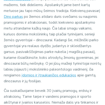
mažiems, tiek dideliems. Apsilankyti jame bent kartą
metuose jau tapo mūsų šeimos tradicija. Kiekvieną pavasarį
Dino parkas
po žiemos atidaro duris svečiams su naujomis
pramogomis ir atrakcionais, todėl kiekvieno apsilankymo
metu atrandame kažką naujo. Čia labai smagu vaikams,
kuriuos domina mokslininkų taip plačiai tyrinėjami, senieji
žemės gyventojai – dinozaurai. Kadangi šie, milžiniški parko
gyventojai yra realaus dydžio, judantys ir skleidžiantys
garsus, pasivaikščiojimas parke nukelia į magišką pasaulį,
kuriame išsiaiškinsite, koks atrodytų žmonių gyvenimas, jei
dinozaurai būtų neišnykę. O jei jūsų mažieji tyrinėtojai norėtų
labiau įsijausti į mokslininko paleontologo vaidmenį, čia
rengiamos
įdomios ir įtraukiančios edukacijos
apie gamtą,
dinozaurus ir jų fosilijas.
Čia suskaičiuojame beveik 30 įvairių pramogų, erdvių ir
atrakcionų. Tame tarpe ir vandens pramogos ir sporto
aikštynai ir įvairios karuselės. Nemaža dalis yra tinkamos ir