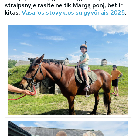
straipsnyje rasite ne tik Margą ponį, bet ir
kitas:
Vasaros stovyklos su gyvūnais 2025
.