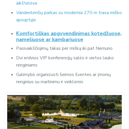
aikštelėse
Vandenlenčių parkas su modernia 270 m trasa miško
apsuptyje
Komfortiškas apgyvendinimas kotedžuose,
nameliuose ar kambariuose
Pasivaikščiojimų takas per mišką iki pat Nemuno
Dvi erdvios VIP konferencijų salės ir vietos lauko
renginiams
Galimybė organizuoti šeimos šventes ar įmonių
renginius su maitinimu ir veiklomis