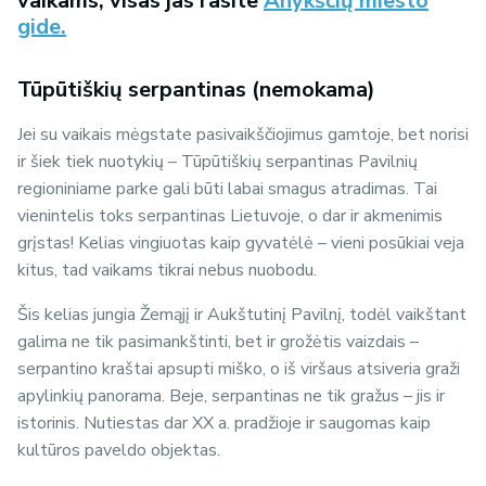
vaikams, visas jas rasite
Anykščių miesto
gide.
Tūpūtiškių serpantinas (nemokama)
Jei su vaikais mėgstate pasivaikščiojimus gamtoje, bet norisi
ir šiek tiek nuotykių – Tūpūtiškių serpantinas Pavilnių
regioniniame parke gali būti labai smagus atradimas. Tai
vienintelis toks serpantinas Lietuvoje, o dar ir akmenimis
grįstas! Kelias vingiuotas kaip gyvatėlė – vieni posūkiai veja
kitus, tad vaikams tikrai nebus nuobodu.
Šis kelias jungia Žemąjį ir Aukštutinį Pavilnį, todėl vaikštant
galima ne tik pasimankštinti, bet ir grožėtis vaizdais –
serpantino kraštai apsupti miško, o iš viršaus atsiveria graži
apylinkių panorama. Beje, serpantinas ne tik gražus – jis ir
istorinis. Nutiestas dar XX a. pradžioje ir saugomas kaip
kultūros paveldo objektas.