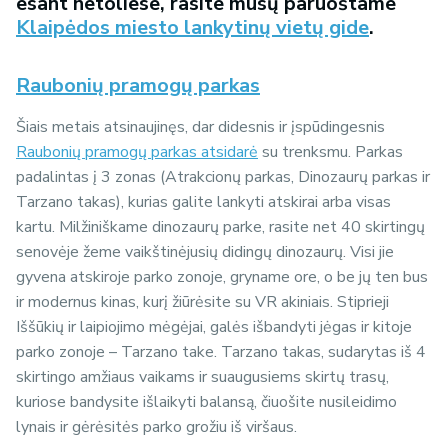
esant netoliese, rasite mūsų paruoštame
Klaipėdos miesto lankytinų vietų gide
.
Raubonių pramogų parkas
Šiais metais atsinaujinęs, dar didesnis ir įspūdingesnis
Raubonių pramogų parkas atsidarė
su trenksmu. Parkas
padalintas į 3 zonas (Atrakcionų parkas, Dinozaurų parkas ir
Tarzano takas), kurias galite lankyti atskirai arba visas
kartu. Milžiniškame dinozaurų parke, rasite net 40 skirtingų
senovėje žeme vaikštinėjusių didingų dinozaurų. Visi jie
gyvena atskiroje parko zonoje, gryname ore, o be jų ten bus
ir modernus kinas, kurį žiūrėsite su VR akiniais. Stiprieji
Iššūkių ir laipiojimo mėgėjai, galės išbandyti jėgas ir kitoje
parko zonoje – Tarzano take. Tarzano takas, sudarytas iš 4
skirtingo amžiaus vaikams ir suaugusiems skirtų trasų,
kuriose bandysite išlaikyti balansą, čiuošite nusileidimo
lynais ir gėrėsitės parko grožiu iš viršaus.