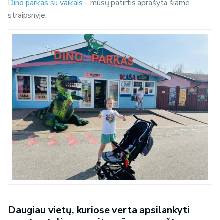
Dino parkas su vaikais
– mūsų patirtis aprašyta šiame
straipsnyje.
Daugiau vietų, kuriose verta apsilankyti