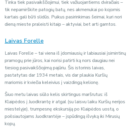
Tinka tiek pasivaikščiojimui, tiek važiuojantiems dviračiais –
tik nepamirškite patogių batų, nes akmenukai po kojomis
kartais gali būti slidūs. Puikus pasirinkimas šeimai, kuri nori
dieną mieste praleisti kitaip – aktyviai, bet arti gamtos.
Laivas Forelle
Laivas Forelle – tai viena iš įdomiausių ir labiausiai įsimintinų
pramogų prie jūros, kai norisi patirti ką nors daugiau nei
tiesiog pasivaikščiojimą pajūriu. Šis istorinis laivas,
pastatytas dar 1934 metais, vis dar plaukia Kuršių
mariomis ir kviečia keleivius į vaizdingą kelionę.
Šiuo metu laivas siūlo kelis skirtingus maršrutus: iš
Klaipėdos į Juodkrantę ir atgal (su laisvu laiku Kuršių nerijos
miestelyje), trumpesnę ekskursiją po Klaipėdos uostą, o
poilsiautojams Juodkrantėje – įspūdingą išvyką iki Mirusių
kopų.