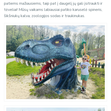
patiems mažiausiems, taip pat į daugelį jų gali įsitraukti ir
tėveliai! Mūsų vaikams labiausiai patiko karuselė spineris,
šikšniukų kalva, zoologijos sodas ir traukinukas.