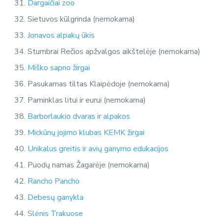
Dargaičiai zoo
Sietuvos kūlgrinda (nemokama)
Jonavos alpakų ūkis
Stumbrai Rečios apžvalgos aikštelėje (nemokama)
Miško sapno žirgai
Pasukamas tiltas Klaipėdoje (nemokama)
Paminklas litui ir eurui (nemokama)
Barborlaukio dvaras ir alpakos
Mickūnų jojimo klubas KEMK žirgai
Unikalus greitis ir avių ganymo edukacijos
Puodų namas Žagarėje (nemokama)
Rancho Pancho
Debesų ganykla
Slėnis Trakuose