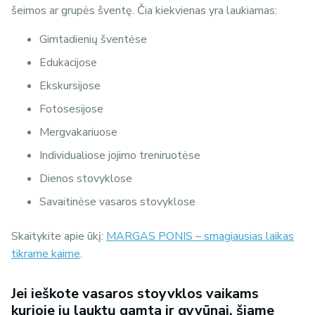
šeimos ar grupės šventę. Čia kiekvienas yra laukiamas:
Gimtadienių šventėse
Edukacijose
Ekskursijose
Fotosesijose
Mergvakariuose
Individualiose jojimo treniruotėse
Dienos stovyklose
Savaitinėse vasaros stovyklose
Skaitykite apie ūkį:
MARGAS PONIS – smagiausias laikas
tikrame kaime
.
Jei ieškote vasaros stoyvklos vaikams
kurioje jų lauktų gamta ir gyvūnai, šiame