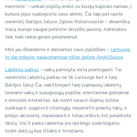
miestelis“ – unikali pojūčių erdvė su iliuzijų kupinais namais, į
kuriuos įėjus suabejosite savo akimis. Čia taip pat rasite
vienintelį Baltijos šalyse Zipline Rollercoaster – dinamišką
trasą, kurioje saugiai patirsite skrydžio jausmą. Adrenalino
tiek, kiek reikia geram prisiminimui!
Mes jau išbandėme ir dalinamės savo įspūdžiais –
Lietuvoje
to dar nebuvo: nauja pramoga roller zipline Anykščiuose
.
Labirintų parkas
– vaikų pamėgta vieta pramogauti. Tai
vienintelis labirintų parkas ne tik Lietuvoje bet ir tarp
Baltijos šalių! Čia, vaikštinėjant tarp įvairiausių labirintų,
lavinami vaikų ir suaugusiųjų pojūčiai, orientaciniai gebėjimai
ir emocinis intelektas. Juk norint surasti išėjimą, būtina
susikaupti, sugalvoti strategiją, nepamiršti praeitų takų, o
priėjus aklavietę, nepasiduoti ir toliau ieškoti, kol pasieksite
tikslą. Visi 9 parko labirintai yra skirtingo sudėtingumo,
todėl dalis jų bus iššūkis ir tėveliams.