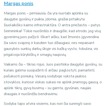
Margas ponis
Margas ponis – pirmiausia, čia yra nuotabi aplinka su
daugybe gyvūnų ir puikia, įdomia, gražiai pritaikyta
šiuolaikiško kaimo infrastruktūra. O antra priežastis – patys
šeimininkai! Tokie nuoširdūs ir draugiški, kad atrodo, jog visą
gyvenimą juos pažįsti. Iškart aišku, kad žmonės įgyvendina
čia savo svajonę ir kasdien tuo džiaugiasi, nes nepaisant
gausybės sunkių darbų ūkyje vis kažką vysto, tobulina, vis
prigalvoja kūrybiškų ir smagių naujovių.
Vaikams čia – tikras rojus. Juos pasitinka daugybė gyvūnų, su
kuriais galima susipažinti iš arčiau: paglostyti, pamaitinti,
pašukuoti poniuką. Vasarą sodyboje vyksta jaukios
stovyklos, kuriose viskas sukasi ne aplink pramogų gausą, o
aplink tikrą, gyvą buvimą – su gamta, gyvūnais, naujais
draugais ir nuoširdžiu bendravimu.
Sodyba tapo atvira visiems, kas nori čia surengti savo