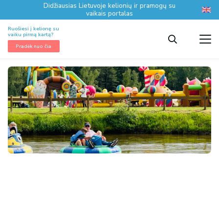
Didžiausias Lietuvoje kelionių ir pramogų su
vaikais portalas
Ruošiesi į kelionę su
vaiku pirmą kartą?
Pradėk nuo čia