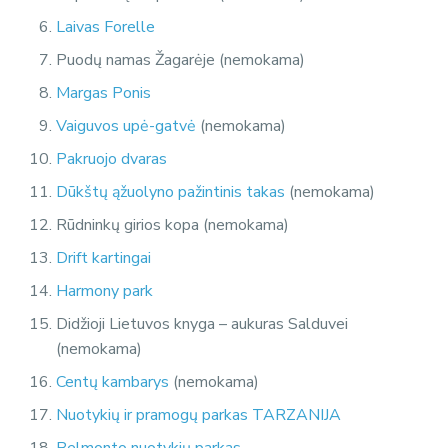
Laivas Forelle
Puodų namas Žagarėje (nemokama)
Margas Ponis
Vaiguvos upė-gatvė
(nemokama)
Pakruojo dvaras
Dūkštų ąžuolyno pažintinis takas
(nemokama)
Rūdninkų girios kopa (nemokama)
Drift kartingai
Harmony park
Didžioji Lietuvos knyga – aukuras Salduvei
(nemokama)
Centų kambarys
(nemokama)
Nuotykių ir pramogų parkas TARZANIJA
Belmonto nuotykių parkas