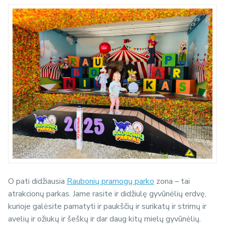
O pati didžiausia
Raubonių pramogų parko
zona – tai
atrakcionų parkas. Jame rasite ir didžiulę gyvūnėlių erdvę,
kurioje galėsite pamatyti ir paukščių ir surikatų ir strirnų ir
avelių ir ožiukų ir šeškų ir dar daug kitų mielų gyvūnėlių.