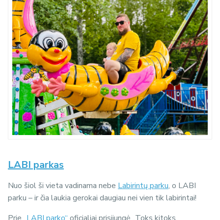
LABI parkas
Nuo šiol ši vieta vadinama nebe
Labirintų parku
, o LABI
parku – ir čia laukia gerokai daugiau nei vien tik labirintai!
Prie
„LABI parko“
oficialiai prisijungė „Toks kitoks