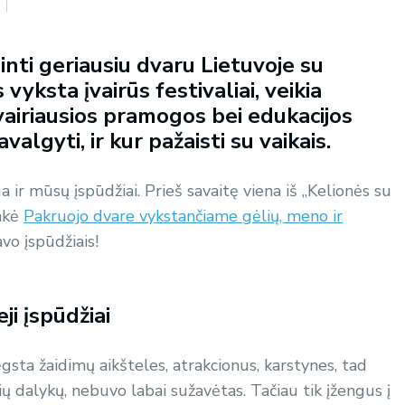
inti geriausiu dvaru Lietuvoje su
 vyksta įvairūs festivaliai, veikia
įvairiausios pramogos bei edukacijos
avalgyti, ir kur pažaisti su vaikais.
a ir mūsų įspūdžiai. Prieš savaitę viena iš „Kelionės su
ankė
Pakruojo dvare vykstančiame gėlių, meno ir
avo įspūdžiais!
ji įspūdžiai
gsta žaidimų aikšteles, atrakcionus, karstynes, tad
ų dalykų, nebuvo labai sužavėtas. Tačiau tik įžengus į