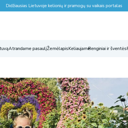
Didžiausias Lietuvoje kelionių ir pramogų su vaikais portalas
tuvą
Atrandame pasaulį
Žemėlapis
Keliaujame
Renginiai ir šventės