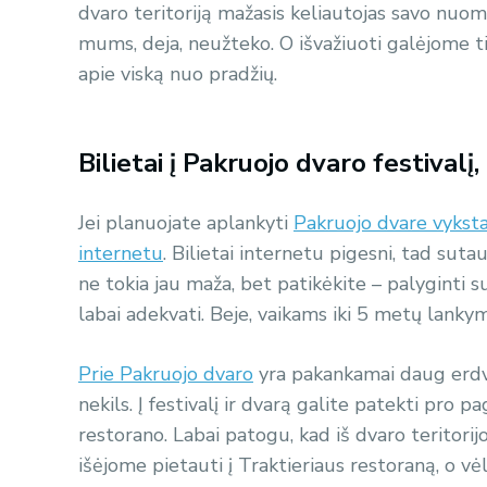
dvaro teritoriją mažasis keliautojas savo nuo
mums, deja, neužteko. O išvažiuoti galėjome ti
apie viską nuo pradžių.
Bilietai į Pakruojo dvaro festivalį
Jei planuojate aplankyti
Pakruojo dvare vykstan
internetu
. Bilietai internetu pigesni, tad suta
ne tokia jau maža, bet patikėkite – palyginti s
labai adekvati. Beje, vaikams iki 5 metų lank
Prie Pakruojo dvaro
yra pakankamai daug erdv
nekils. Į festivalį ir dvarą galite patekti pro p
restorano. Labai patogu, kad iš dvaro teritorijos
išėjome pietauti į Traktieriaus restoraną, o v