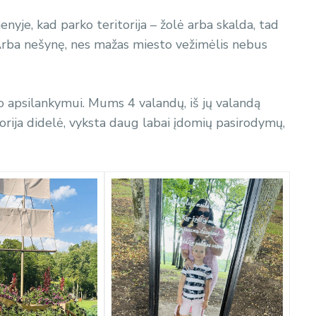
nyje, kad parko teritorija – žolė arba skalda, tad
į. Arba nešynę, nes mažas miesto vežimėlis nebus
o apsilankymui. Mums 4 valandų, iš jų valandą
rija didelė, vyksta daug labai įdomių pasirodymų,