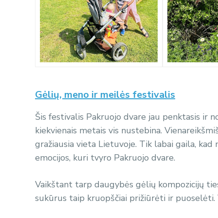
Gėlių, meno ir meilės festivalis
Šis festivalis Pakruojo dvare jau penktasis ir 
kiekvienais metais vis nustebina. Vienareikšmi
gražiausia vieta Lietuvoje. Tik labai gaila, k
emocijos, kuri tvyro Pakruojo dvare.
Vaikštant tarp daugybės gėlių kompozicijų tiesi
sukūrus taip kruopščiai prižiūrėti ir puoselėti. 