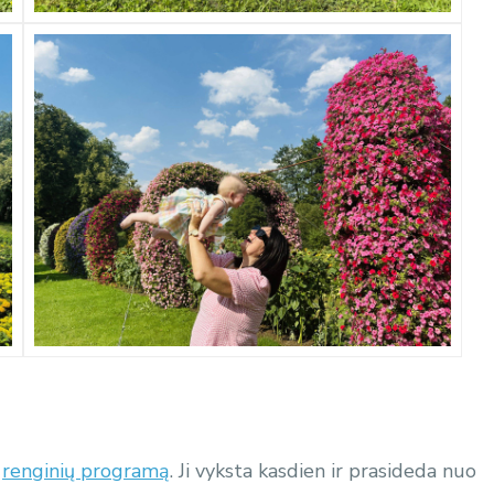
e
renginių programą
. Ji vyksta kasdien ir prasideda nuo