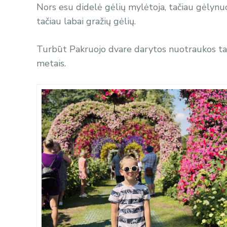
Nors esu didelė gėlių mylėtoja, tačiau gėlyn
tačiau labai gražių gėlių.
Turbūt Pakruojo dvare darytos nuotraukos ta
metais.