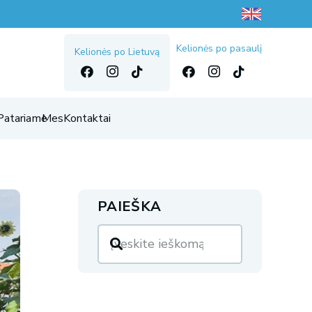
Kelionės po pasaulį
Kelionės po Lietuvą
Patariame
Mes
Kontaktai
PAIEŠKA