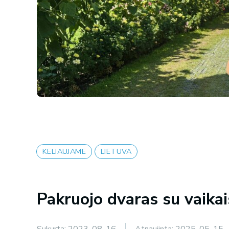
KELIAUJAME
LIETUVA
Pakruojo dvaras su vaikai
Sukurta:
2023-08-16
Atnaujinta:
2025-05-15