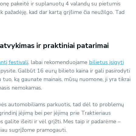
monę pakeitė ir suplanuotų 4 valandų su pietumis
k pažadėję, kad dar kartą grįšime čia neužilgo. Tad
, atvykimas ir praktiniai patarimai
tį festivalį
, labai rekomenduojame
bilietus įsigyti
upysite. Galbūt 16 eurų bilieto kaina ir gali pasirodyti
u tuo, ką gaunate mainais, mūsų nuomone, ji yra tikrai
ymasis nemokamas.
ės automobiliams parkuotis, tad dėl to problemų
agrindinį įėjimą bei per įėjimą prie Traktieriaus
 galite išeiti ir vėl grįžti. Mes taip ir padarėme –
ėliau sugrįžome pramogauti.