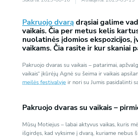
Pakruojo dvarą
drąsiai galime vad
vaikais. Čia per metus kelis kartus
nuolatinės įdomios ekspozicijos, 
vaikams. Čia rasite ir kur skaniai p
Pakruojo dvaras su vaikais – patarimai, apžvalg
vaikais“ įkūrėjų Agnė su šeima ir vaikais apsil
meilės festivalyje
ir nori su Jumis pasidalinti s
Pakruojo dvaras su vaikais – pirmie
Mūsų Motiejus – labai aktyvus vaikas, kuris mė
išgirdęs, kad vyksime į dvarą, kuriame nebus ši