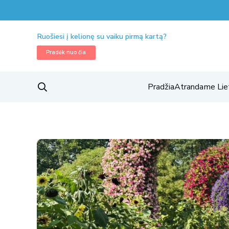
Ruošiesi į kelionę su vaiku pirmą kartą?
Pradėk nuo čia
Pradžia
Atrandame Lie