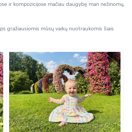
uose ir kompozicijose mačiau daugybę man nežinomų,
ps gražiausiomis mūsų vaikų nuotraukomis šiais