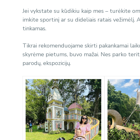
Jei vykstate su kūdikiu kaip mes – turėkite ome
imkite sportinį ar su dideliais ratais vežimėl
tinkamas.
Tikrai rekomenduojame skirti pakankamai laik
skyrėme pietums, buvo mažai. Nes parko terito
parodų, ekspozicijų.