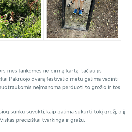
nors mes lankomės ne pirmą kartą, tačiau jis
škai Pakruojo dvarą festivalio metu galima vadinti
ad nuotraukomis neįmanoma perduoti to grožio ir tos
og sunku suvokti, kaip galima sukurti tokį grožį, o jį
Viskas preciziškai tvarkinga ir gražu.