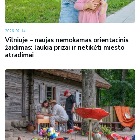
2026-07-14
Vilniuje – naujas nemokamas orientacinis
žaidimas: laukia prizai ir netikėti miesto
atradimai