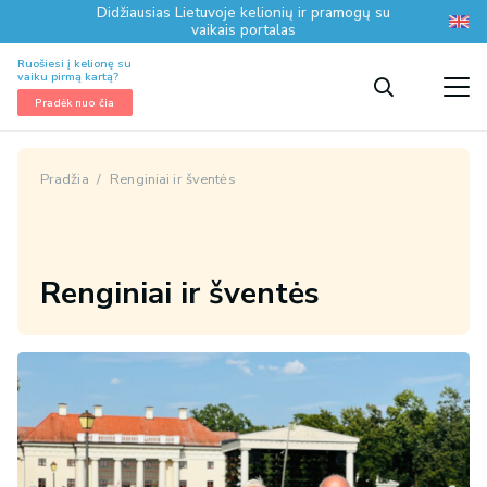
Didžiausias Lietuvoje kelionių ir pramogų su
vaikais portalas
Ruošiesi į kelionę su
vaiku pirmą kartą?
Pradėk nuo čia
Pradžia
/
Renginiai ir šventės
Renginiai ir šventės