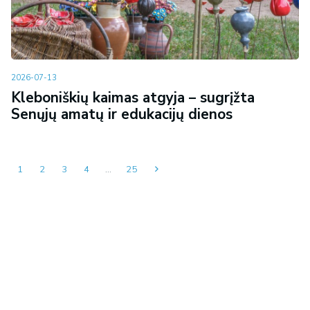
2026-07-13
Kleboniškių kaimas atgyja – sugrįžta
Senųjų amatų ir edukacijų dienos
1
2
3
4
…
25