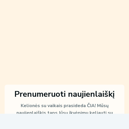
Prenumeruoti naujienlaiškį
Kelionės su vaikais prasideda ČIA!
Mūsų
naujienlaiškis taps Jūsų įkvėpimu keliauti su
vaikais!