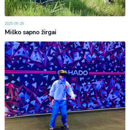
2025-05-28
Miško sapno žirgai