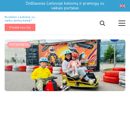
Didžiausias Lietuvoje kelionių ir pramogų su
vaikais portalas
Ruošiesi į kelionę su
vaiku pirmą kartą?
Pradėk nuo čia
PATIKRINTA