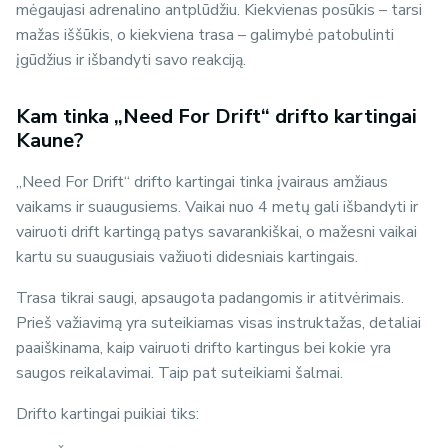
mėgaujasi adrenalino antplūdžiu. Kiekvienas posūkis – tarsi
mažas iššūkis, o kiekviena trasa – galimybė patobulinti
įgūdžius ir išbandyti savo reakciją.
Kam tinka „Need For Drift“ drifto kartingai
Kaune?
„Need For Drift“ drifto kartingai tinka įvairaus amžiaus
vaikams ir suaugusiems. Vaikai nuo 4 metų gali išbandyti ir
vairuoti drift kartingą patys savarankiškai, o mažesni vaikai
kartu su suaugusiais važiuoti didesniais kartingais.
Trasa tikrai saugi, apsaugota padangomis ir atitvėrimais.
Prieš važiavimą yra suteikiamas visas instruktažas, detaliai
paaiškinama, kaip vairuoti drifto kartingus bei kokie yra
saugos reikalavimai. Taip pat suteikiami šalmai.
Drifto kartingai puikiai tiks: