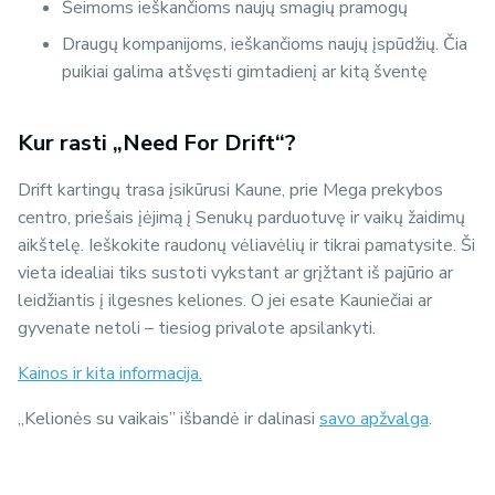
Šeimoms ieškančioms naujų smagių pramogų
Draugų kompanijoms, ieškančioms naujų įspūdžių. Čia
puikiai galima atšvęsti gimtadienį ar kitą šventę
Kur rasti „Need For Drift“?
Drift kartingų trasa įsikūrusi Kaune, prie Mega prekybos
centro, priešais įėjimą į Senukų parduotuvę ir vaikų žaidimų
aikštelę. Ieškokite raudonų vėliavėlių ir tikrai pamatysite. Ši
vieta idealiai tiks sustoti vykstant ar grįžtant iš pajūrio ar
leidžiantis į ilgesnes keliones. O jei esate Kauniečiai ar
gyvenate netoli – tiesiog privalote apsilankyti.
Kainos ir kita informacija.
„Kelionės su vaikais” išbandė ir dalinasi
savo apžvalga
.