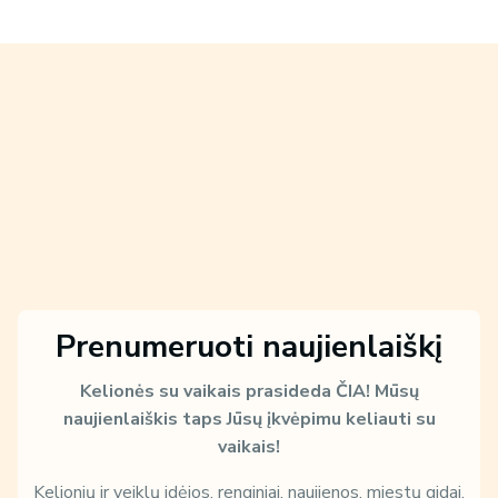
Prenumeruoti naujienlaiškį
Kelionės su vaikais prasideda ČIA!
Mūsų
naujienlaiškis taps Jūsų įkvėpimu keliauti su
vaikais!
Kelionių ir veiklų idėjos, renginiai, naujienos, miestų gidai,