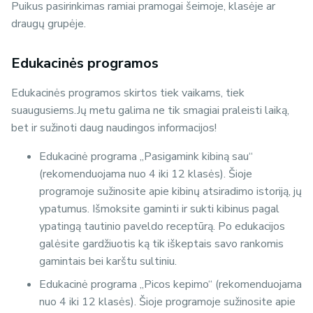
Puikus pasirinkimas ramiai pramogai šeimoje, klasėje ar
draugų grupėje.
Edukacinės programos
Edukacinės programos skirtos tiek vaikams, tiek
suaugusiems.Jų metu galima ne tik smagiai praleisti laiką,
bet ir sužinoti daug naudingos informacijos!
Edukacinė programa „Pasigamink kibiną sau“
(rekomenduojama nuo 4 iki 12 klasės). Šioje
programoje sužinosite apie kibinų atsiradimo istoriją, jų
ypatumus. Išmoksite gaminti ir sukti kibinus pagal
ypatingą tautinio paveldo receptūrą. Po edukacijos
galėsite gardžiuotis ką tik iškeptais savo rankomis
gamintais bei karštu sultiniu.
Edukacinė programa „Picos kepimo“ (rekomenduojama
nuo 4 iki 12 klasės). Šioje programoje sužinosite apie