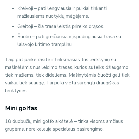
Kreivoji – pati lengviausia ir puikiai tinkanti
mažiausiems nuotykių mėgėjams.
Greitoji – šia trasa leistis prireiks drąsos.
Šuolio – pati greičiausia ir įspūdingiausia trasa su
laisvojo kritimo tramplinu.
Taip pat parke rasite ir linksmąsias tris lenktynių su
mašinėlėmis nusileidimo trasas, kurios suteiks džiaugsmo
tiek mažiems, tiek dideliems. Mašinytėmis čiuožti gali tiek
vaikai, tiek suaugę. Tai puiki vieta surengti draugiškas
lenktynes.
Mini goIfas
18 duobučių mini golfo aikštelė – tinka visoms amžiaus
grupėms, nereikalauja specialaus pasirengimo.