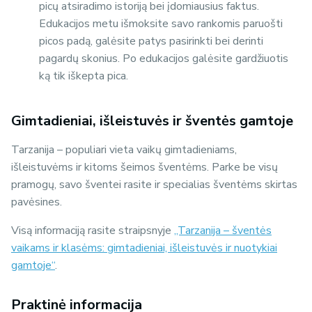
picų atsiradimo istoriją bei įdomiausius faktus.
Edukacijos metu išmoksite savo rankomis paruošti
picos padą, galėsite patys pasirinkti bei derinti
pagardų skonius. Po edukacijos galėsite gardžiuotis
ką tik iškepta pica.
Gimtadieniai, išleistuvės ir šventės gamtoje
Tarzanija – populiari vieta vaikų gimtadieniams,
išleistuvėms ir kitoms šeimos šventėms. Parke be visų
pramogų, savo šventei rasite ir specialias šventėms skirtas
pavėsines.
Visą informaciją rasite straipsnyje
„Tarzanija – šventės
vaikams ir klasėms: gimtadieniai, išleistuvės ir nuotykiai
gamtoje“
.
Praktinė informacija