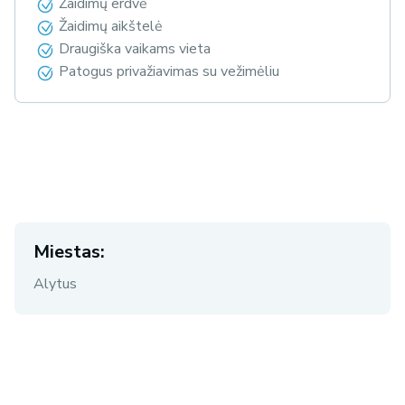
Žaidimų erdvė
Žaidimų aikštelė
Draugiška vaikams vieta
Patogus privažiavimas su vežimėliu
Miestas:
Alytus