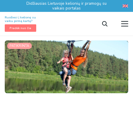
Didžiausias Lietuvoje kelionių ir pramogų su
vaikais portalas
Ruošiesi į kelionę su
vaiku pirmą kartą?
Pradėk nuo čia
PATIKRINTA