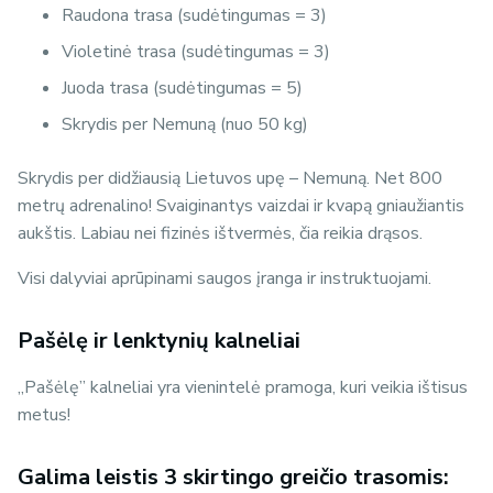
Raudona trasa (sudėtingumas = 3)
Violetinė trasa (sudėtingumas = 3)
Juoda trasa (sudėtingumas = 5)
Skrydis per Nemuną (nuo 50 kg)
Skrydis per didžiausią Lietuvos upę – Nemuną. Net 800
metrų adrenalino! Svaiginantys vaizdai ir kvapą gniaužiantis
aukštis. Labiau nei fizinės ištvermės, čia reikia drąsos.
Visi dalyviai aprūpinami saugos įranga ir instruktuojami.
Pašėlę ir lenktynių kalneliai
„Pašėlę” kalneliai yra vienintelė pramoga, kuri veikia ištisus
metus!
Galima leistis 3 skirtingo greičio trasomis: