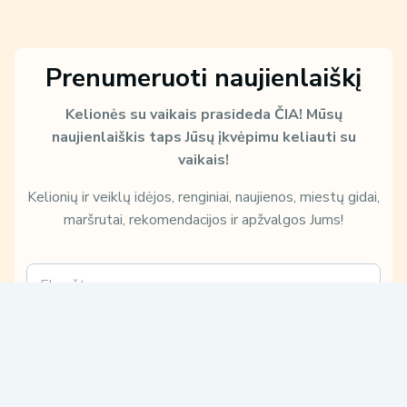
Prenumeruoti naujienlaiškį
Kelionės su vaikais prasideda ČIA!
Mūsų
naujienlaiškis taps Jūsų įkvėpimu keliauti su
vaikais!
Kelionių ir veiklų idėjos, renginiai, naujienos, miestų gidai,
maršrutai, rekomendacijos ir apžvalgos Jums!
E
S
m
u
a
ž
i
i
Sužinokite, kaip ir kam Jūsų duomenis naudosime, perskaitę mūsų
l
n
Privatumo politiką:
*
o
k
Patvirtinu, kad su
Privatumo politika
susipažinau ir su jomis
i
sutinku.