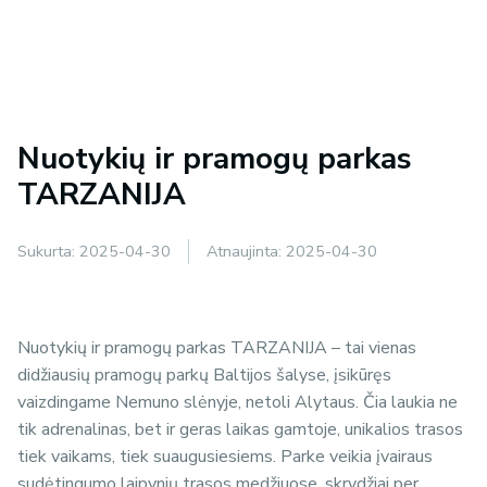
Nuotykių ir pramogų parkas
TARZANIJA
Sukurta:
2025-04-30
Atnaujinta:
2025-04-30
Nuotykių ir pramogų parkas TARZANIJA – tai vienas
didžiausių pramogų parkų Baltijos šalyse, įsikūręs
vaizdingame Nemuno slėnyje, netoli Alytaus. Čia laukia ne
tik adrenalinas, bet ir geras laikas gamtoje, unikalios trasos
tiek vaikams, tiek suaugusiesiems. Parke veikia įvairaus
sudėtingumo laipynių trasos medžiuose, skrydžiai per