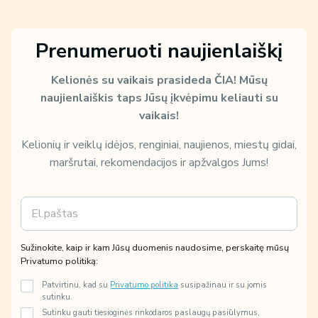
Prenumeruoti naujienlaiškį
Kelionės su vaikais prasideda ČIA!
Mūsų
naujienlaiškis taps Jūsų įkvėpimu keliauti su
vaikais!
Kelionių ir veiklų idėjos, renginiai, naujienos, miestų gidai,
maršrutai, rekomendacijos ir apžvalgos Jums!
E
P
m
r
a
i
i
v
Sužinokite, kaip ir kam Jūsų duomenis naudosime, perskaitę mūsų
l
a
Privatumo politiką:
*
t
u
Patvirtinu, kad su
Privatumo politika
susipažinau ir su jomis
m
sutinku.
o
Sutinku gauti tiesioginės rinkodaros paslaugų pasiūlymus,