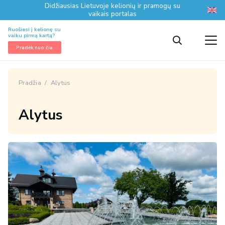
Didžiausias Lietuvoje kelionių ir pramogų su
vaikais portalas
Ruošiesi į kelionę su
vaiku pirmą kartą?
Pradėk nuo čia
Pradžia
/
Alytus
Alytus