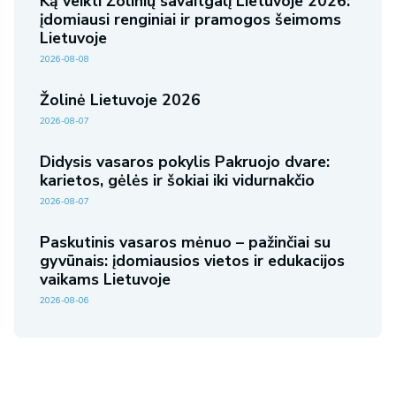
Ką veikti Žolinių savaitgalį Lietuvoje 2026:
įdomiausi renginiai ir pramogos šeimoms
Lietuvoje
2026-08-08
Žolinė Lietuvoje 2026
2026-08-07
Didysis vasaros pokylis Pakruojo dvare:
karietos, gėlės ir šokiai iki vidurnakčio
2026-08-07
Paskutinis vasaros mėnuo – pažinčiai su
gyvūnais: įdomiausios vietos ir edukacijos
vaikams Lietuvoje
2026-08-06