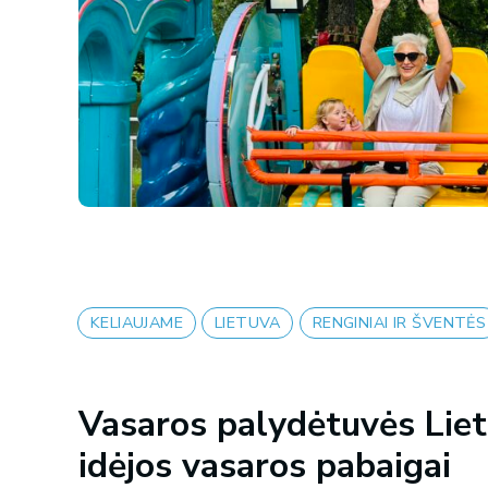
KELIAUJAME
LIETUVA
RENGINIAI IR ŠVENTĖS
Vasaros palydėtuvės Lietu
idėjos vasaros pabaigai