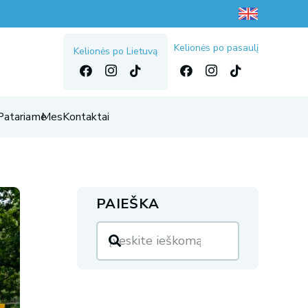
Kelionės po pasaulį
Kelionės po Lietuvą
Patariame
Mes
Kontaktai
PAIEŠKA