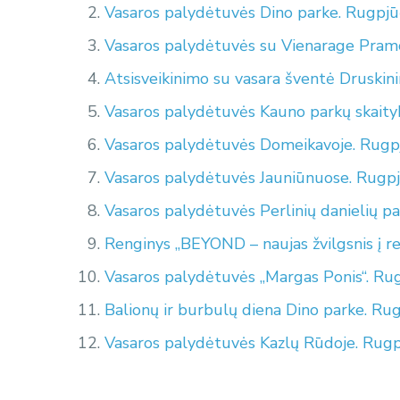
Vasaros palydėtuvės Dino parke. Rugpjūč
Vasaros palydėtuvės su Vienarage Pramo
Atsisveikinimo su vasara šventė Druskini
Vasaros palydėtuvės Kauno parkų skaityk
Vasaros palydėtuvės Domeikavoje. Rugpj
Vasaros palydėtuvės Jauniūnuose. Rugpj
Vasaros palydėtuvės Perlinių danielių p
Renginys „BEYOND – naujas žvilgsnis į r
Vasaros palydėtuvės „Margas Ponis“. Rug
Balionų ir burbulų diena Dino parke. Rug
Vasaros palydėtuvės Kazlų Rūdoje. Rugp