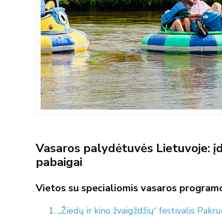
Vasaros palydėtuvės Lietuvoje: įdo
pabaigai
Vietos su specialiomis vasaros program
„Žiedų ir kino žvaigždžių“ festivalis Pakr