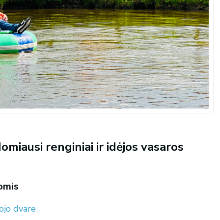
miausi renginiai ir idėjos vasaros
omis
uojo dvare