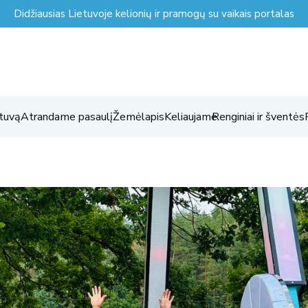
Didžiausias Lietuvoje kelionių ir pramogų su vaikais portalas
tuvą
Atrandame pasaulį
Žemėlapis
Keliaujame
Renginiai ir šventės