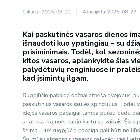
Sukurta:
2025-08-22
Atnaujinta:
2025-08-29
Kai paskutinės vasaros dienos ima s
išnaudoti kuo ypatingiau – su dži
prisiminimais. Todėl, kol sezoninė
kitos vasaros, aplankykite šias v
palydėtuvių renginiuose ir pralei
kad įsimintų ilgam.
Rugpjūčio pabaiga dažnai atneša dvejopus jaus
paskutinius vasaros saulės spindulius. Todėl v
idėjos vasaros pabaigai tampa puikiu būdu dar
ar atrasti ką nors naujo kartu su vaikais. Šis 
šeima – juk rugpjūčio pabaiga gali būti ne liū
Šis mūsų straipsnis Vasaros palydėtuvės Lietuv