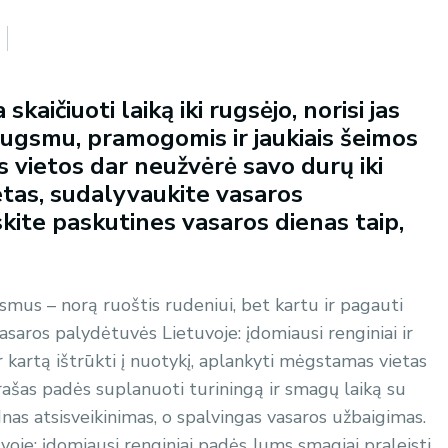
kaičiuoti laiką iki rugsėjo, norisi jas
augsmu, pramogomis ir jaukiais šeimos
s vietos dar neužvėrė savo durų iki
ietas, sudalyvaukite vasaros
skite paskutines vasaros dienas taip,
mus – norą ruoštis rudeniui, bet kartu ir pagauti
asaros palydėtuvės Lietuvoje: įdomiausi renginiai ir
 kartą ištrūkti į nuotykį, aplankyti mėgstamas vietas
sąrašas padės suplanuoti turiningą ir smagų laiką su
dnas atsisveikinimas, o spalvingas vasaros užbaigimas.
oje: įdomiausi renginiai padės Jums smagiai praleisti