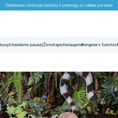
Didžiausias Lietuvoje kelionių ir pramogų su vaikais portalas
tuvą
Atrandame pasaulį
Žemėlapis
Keliaujame
Renginiai ir šventės