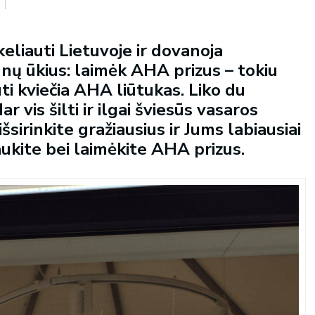
eliauti Lietuvoje ir dovanoja
nų ūkius: laimėk AHA prizus – tokiu
ti kviečia AHA liūtukas. Liko du
r vis šilti ir ilgai šviesūs vasaros
sirinkite gražiausius ir Jums labiausiai
aukite bei laimėkite AHA prizus.