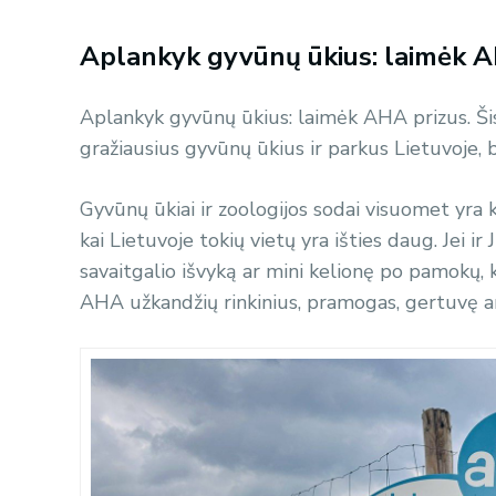
Aplankyk gyvūnų ūkius: laimėk A
Aplankyk gyvūnų ūkius: laimėk AHA prizus. Šis
gražiausius gyvūnų ūkius ir parkus Lietuvoje, 
Gyvūnų ūkiai ir zoologijos sodai visuomet yra
kai Lietuvoje tokių vietų yra išties daug. Jei i
savaitgalio išvyką ar mini kelionę po pamokų, k
AHA užkandžių rinkinius, pramogas, gertuvę a