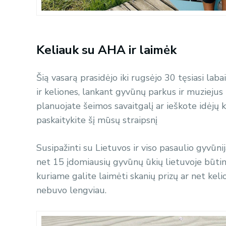
Keliauk su AHA ir laimėk
Šią vasarą prasidėjo iki rugsėjo 30 tęsiasi la
ir keliones, lankant gyvūnų parkus ir muziejus 
planuojate šeimos savaitgalį ar ieškote idėjų 
paskaitykite šį mūsų straipsnį
Susipažinti su Lietuvos ir viso pasaulio gyvūn
net 15 įdomiausių gyvūnų ūkių lietuvoje būti
kuriame galite laimėti skanių prizų ar net keli
nebuvo lengviau.