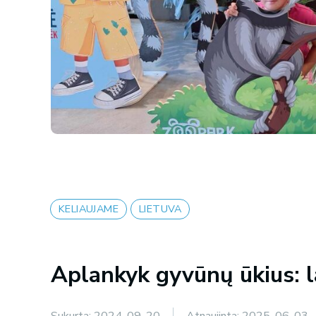
KELIAUJAME
LIETUVA
Aplankyk gyvūnų ūkius: 
Sukurta:
2024-09-20
Atnaujinta:
2025-06-03