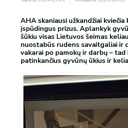
AHA skaniausi užkandžiai kviečia k
įspūdingus prizus. Aplankyk gyvū
šūkiu visas Lietuvos šeimas keliau
nuostabūs rudens savaitgaliai ir da
vakarai po pamokų ir darbų – tad iš
patinkančius gyvūnų ūkius ir keli