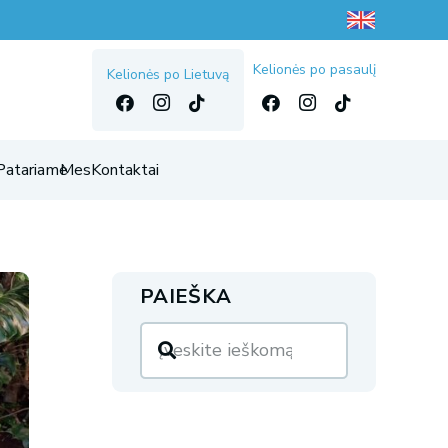
Kelionės po pasaulį
Kelionės po Lietuvą
Patariame
Mes
Kontaktai
PAIEŠKA