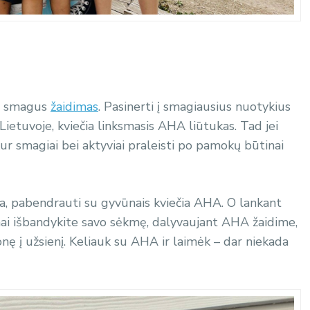
bai smagus
žaidimas
. Pasinerti į smagiausius nuotykius
Lietuvoje, kviečia linksmasis AHA liūtukas. Tad jei
kur smagiai bei aktyviai praleisti po pamokų būtinai
ija, pabendrauti su gyvūnais kviečia AHA. O lankant
nai išbandykite savo sėkmę, dalyvaujant AHA žaidime,
onę į užsienį. Keliauk su AHA ir laimėk – dar niekada