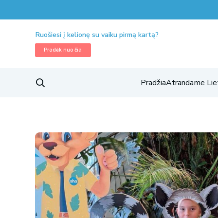
Ruošiesi į kelionę su vaiku pirmą kartą?
Pradėk nuo čia
Pradžia
Atrandame Lie