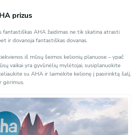
HA prizus
 fantastiškas AHA žaidimas ne tik skatina atrasti
bet ir dovanoja fantastiškas dovanas.
 kiekvienos iš mūsų šeimos kelionių planuose – ypač
r Jūsų vaikai yra gyvūnėlių mylėtojai, susiplanuokite
eliaukite su AHA ir laimėkite kelionę į pasirinktą šalį,
r gėrimus.