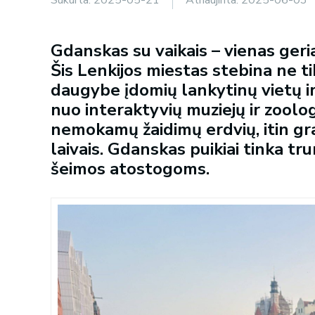
Gdanskas su vaikais – vienas geri
Šis Lenkijos miestas stebina ne tik
daugybe įdomių lankytinų vietų ir
nuo interaktyvių muziejų ir zoolo
nemokamų žaidimų erdvių, itin gr
laivais. Gdanskas puikiai tinka tr
šeimos atostogoms.