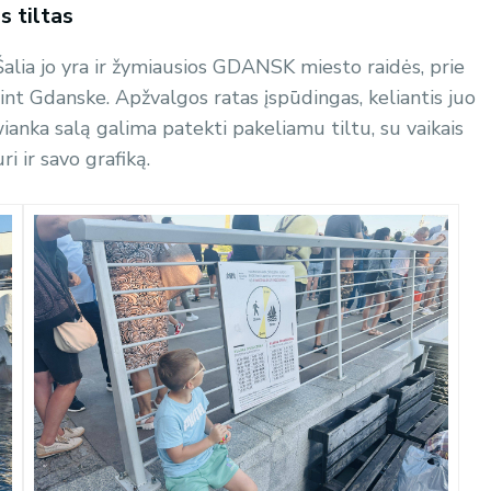
 tiltas
Šalia jo yra ir žymiausios GDANSK miesto raidės, prie
šint Gdanske. Apžvalgos ratas įspūdingas, keliantis juo
anka salą galima patekti pakeliamu tiltu, su vaikais
ri ir savo grafiką.