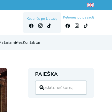
Kelionės po pasaulį
Kelionės po Lietuvą
Patariame
Mes
Kontaktai
PAIEŠKA