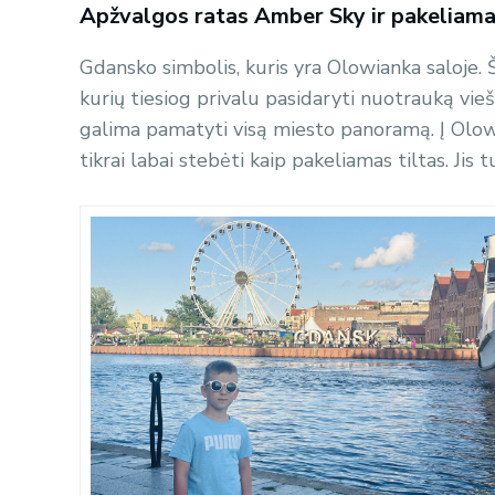
Apžvalgos ratas Amber Sky ir pakeliamas
Gdansko simbolis, kuris yra Olowianka saloje. 
kurių tiesiog privalu pasidaryti nuotrauką vie
galima pamatyti visą miesto panoramą. Į Olowi
tikrai labai stebėti kaip pakeliamas tiltas. Jis tu