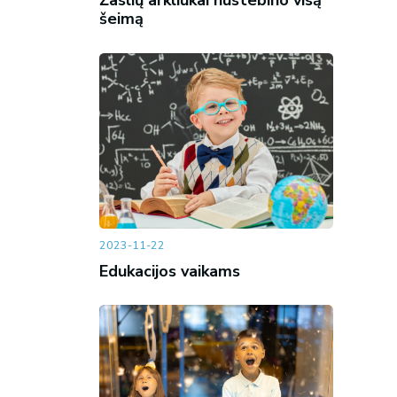
Žaslių arkliukai nustebino visą
šeimą
2023-11-22
Edukacijos vaikams