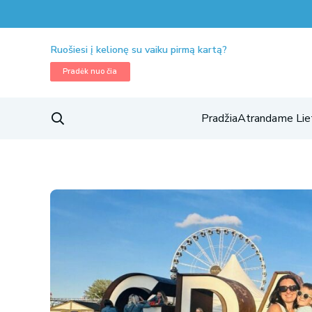
Ruošiesi į kelionę su vaiku pirmą kartą?
Pradėk nuo čia
Pradžia
Atrandame Lie