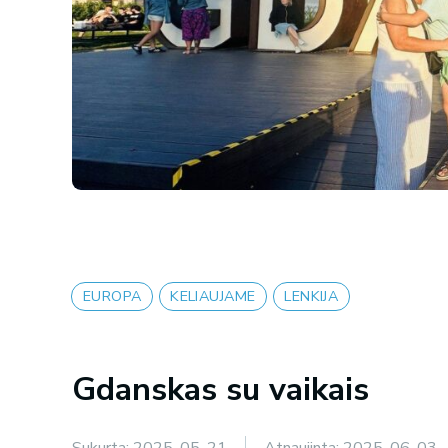
EUROPA
KELIAUJAME
LENKIJA
Gdanskas su vaikais
Sukurta:
2025-05-21
Atnaujinta:
2025-06-03