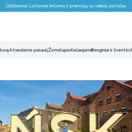
Didžiausias Lietuvoje kelionių ir pramogų su vaikais portalas
tuvą
Atrandame pasaulį
Žemėlapis
Keliaujame
Renginiai ir šventės