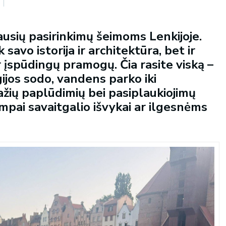
ausių pasirinkimų šeimoms Lenkijoje.
 savo istorija ir architektūra, bet ir
 įspūdingų pramogų. Čia rasite viską –
gijos sodo, vandens parko iki
ažių paplūdimių bei pasiplaukiojimų
umpai savaitgalio išvykai ar ilgesnėms