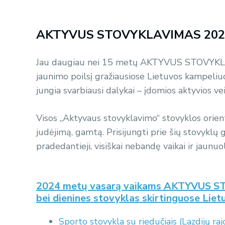
AKTYVUS STOVYKLAVIMAS 2024 m
Jau daugiau nei 15 metų AKTYVUS STOVYKLAVI
jaunimo poilsį gražiausiose Lietuvos kampeliuose
jungia svarbiausi dalykai – įdomios aktyvios ve
Visos „Aktyvaus stovyklavimo“ stovyklos orient
judėjimą, gamtą. Prisijungti prie šių stovyklų g
pradedantieji, visiškai nebandę vaikai ir jaunuol
2024 metų vasarą vaikams AKTYVUS ST
bei dienines stovyklas skirtinguose Lie
Sporto stovykla su riedučiais (Lazdijų raj