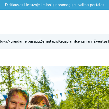
Didžiausias Lietuvoje kelionių ir pramogų su vaikais portalas
tuvą
Atrandame pasaulį
Žemėlapis
Keliaujame
Renginiai ir šventės