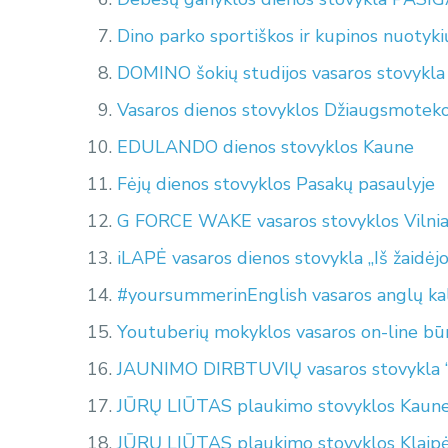
Dino parko sportiškos ir kupinos nuotyki
DOMINO šokių studijos vasaros stovykla 
Vasaros dienos stovyklos Džiaugsmoteko
EDULANDO dienos stovyklos Kaune
Fėjų dienos stovyklos Pasakų pasaulyje
G FORCE WAKE vasaros stovyklos Vilnia
iLAPĖ vasaros dienos stovykla „Iš žaidėjo 
#yoursummerinEnglish vasaros anglų ka
Youtuberių mokyklos vasaros on-line būr
JAUNIMO DIRBTUVIŲ vasaros stovykla “
JŪRŲ LIŪTAS plaukimo stovyklos Kaune 
JŪRŲ LIŪTAS plaukimo stovyklos Klaip