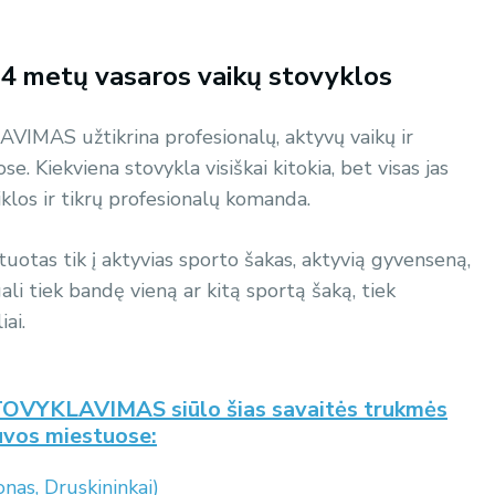
etų vasaros vaikų stovyklos
MAS užtikrina profesionalų, aktyvų vaikų ir
. Kiekviena stovykla visiškai kitokia, bet visas jas
iklos ir tikrų profesionalų komanda.
uotas tik į aktyvias sporto šakas, aktyvią gyvenseną,
ali tiek bandę vieną ar kitą sportą šaką, tiek
iai.
OVYKLAVIMAS siūlo šias savaitės trukmės
tuvos miestuose:
onas, Druskininkai)