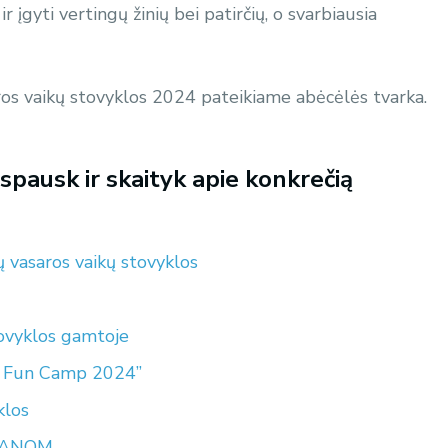
ir įgyti vertingų žinių bei patirčių, o svarbiausia
os vaikų stovyklos 2024 pateikiame abėcėlės tvarka.
pausk ir skaityk apie konkrečią
saros vaikų stovyklos
ovyklos gamtoje
r Fun Camp 2024”
klos
IGANOM