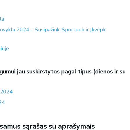
la
ykla 2024 – Susipažink, Sportuok ir Įkvėpk
iuje
umui jau suskirstytos pagal tipus (dienos ir su
s 2024
024
šsamus sąrašas su aprašymais