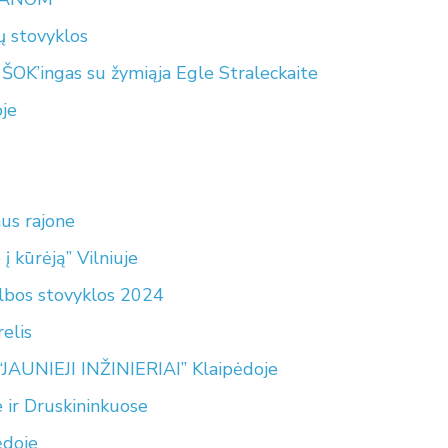
ų stovyklos
ŠOK’ingas su žymiąja Egle Straleckaite
je
us rajone
į kūrėją” Vilniuje
lbos stovyklos 2024
elis
JAUNIEJI INŽINIERIAI” Klaipėdoje
ir Druskininkuose
ėdoje