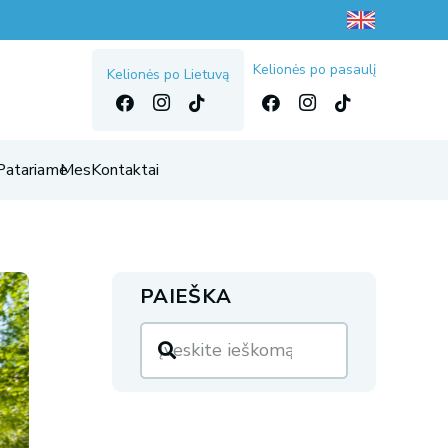
Kelionės po pasaulį
Kelionės po Lietuvą
Patariame
Mes
Kontaktai
PAIEŠKA