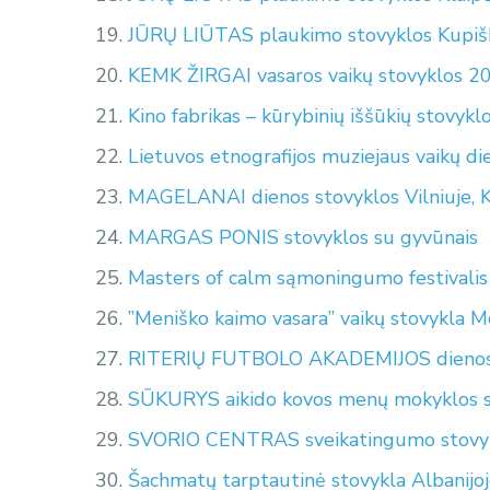
JŪRŲ LIŪTAS plaukimo stovyklos Kupiš
KEMK ŽIRGAI vasaros vaikų stovyklos 2
Kino fabrikas – kūrybinių iššūkių stovykl
Lietuvos etnografijos muziejaus vaikų
MAGELANAI dienos stovyklos Vilniuje, K
MARGAS PONIS stovyklos su gyvūnais
Masters of calm sąmoningumo festivalis 
”Meniško kaimo vasara” vaikų stovykla M
RITERIŲ FUTBOLO AKADEMIJOS dienos stov
SŪKURYS aikido kovos menų mokyklos st
SVORIO CENTRAS sveikatingumo stovy
Šachmatų tarptautinė stovykla Albanijo