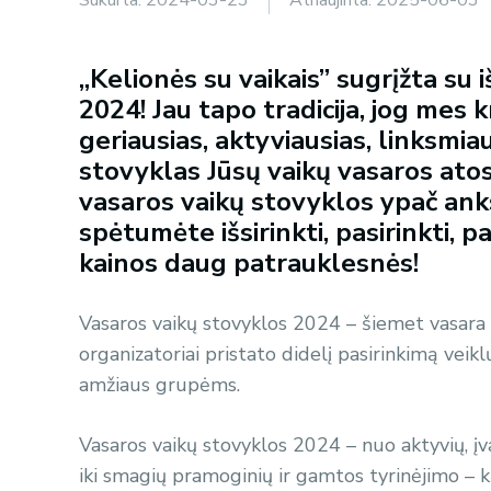
„Kelionės su vaikais” sugrįžta su
2024! Jau tapo tradicija, jog mes
geriausias, aktyviausias, linksmia
stovyklas Jūsų vaikų vasaros at
vasaros vaikų stovyklos ypač ankst
spėtumėte išsirinkti, pasirinkti, p
kainos daug patrauklesnės!
Vasaros vaikų stovyklos 2024 – šiemet vasara 
organizatoriai pristato didelį pasirinkimą veik
amžiaus grupėms.
Vasaros vaikų stovyklos 2024 – nuo aktyvių, įv
iki smagių pramoginių ir gamtos tyrinėjimo – ki