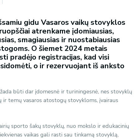
 išsamiu gidu Vasaros vaikų stovyklos
 kruopščiai atrenkame įdomiausias,
usias, smagiausias ir nuostabiausias
ostogoms. O šiemet 2024 metais
i pradėjo registracijas, kad visi
asidomėti, o ir rezervuojant iš anksto
žada būti dar įdomesnė ir turiningesnė, nes stovyklų
lų ir temų vasaros atostogų stovykloms, įvairaus
airių sporto šakų stovyklų, nuo mokslo ir edukacinių
ekvienas vaikas gali rasti sau tinkamą stovyklą,