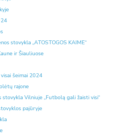
kyje
024
os
 dienos stovykla „ATOSTOGOS KAIME“
aune ir Šiauliuose
visai šeimai 2024
olėtų rajone
ykla Vilniuje „Futbolą gali žaisti visi“
ovyklos pajūryje
kla
je