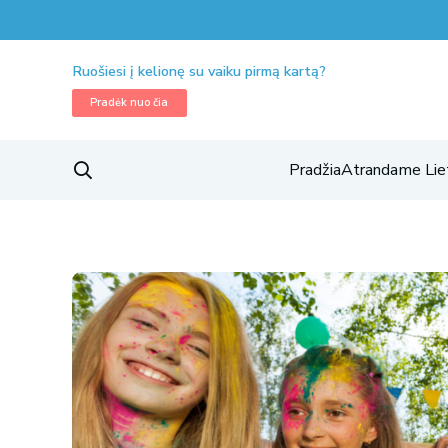
Ruošiesi į kelionę su vaiku pirmą kartą?
Pradėk nuo čia
Pradžia
Atrandame Lie