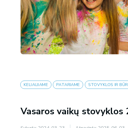
KELIAUJAME
PATARIAME
STOVYKLOS IR BŪRE
Vasaros vaikų stovyklos
Sukurta:
2024-03-23
Atnaujinta:
2025-06-03