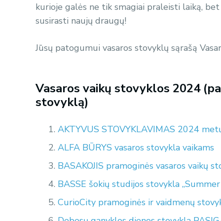
kurioje galės ne tik smagiai praleisti laiką, bet 
susirasti naujų draugų!
Jūsų patogumui vasaros stovyklų sąrašą Vasar
Vasaros vaikų stovyklos 2024 (pas
stovyklą)
AKTYVUS STOVYKLAVIMAS 2024 metų va
ALFA BŪRYS vasaros stovykla vaikams
BASAKOJIS pramoginės vasaros vaikų st
BASSE šokių studijos stovykla „Summe
CurioCity pramoginės ir vaidmenų stovy
Debesų ganyklos dienos stovykla PAS