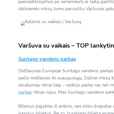
pasivaikščiojimus po senamiestį ar laiką gamtoj
dalinamės mūsų Jums paruoštu Varšuvos gidu
Varšuva su vaikais – TOP lankytin
Suntago vandens parkas
Didžiausias Europoje Suntago vandens parkas ti
pačio mažiausio iki suaugusiųjų. Dažnai mūsų kl
atsakymas tikrai taip – veiklos parke ras net 
parkas
tikras rojus. Mes Suntago vandens park
Bilietus įsigykite iš anksto, nes eilės dvigubai
įsigytus bilietus. Be to, turėdami bilietą esat