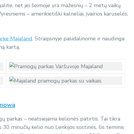
 galite, net jei šeimoje yra mažesnių – 2 metų vaikų.
yresniems – amerikietiški kalneliai, įvairios karuselės,
arke Majaland
. Straipsnyje pasidalinome ir naudinga
mą kartą.
ilmowa
ų parkas – neatsiejama kelionės patirtis. Tai tikra
s 30 minučių kelio nuo Lenkijos sostinės, šis teminis