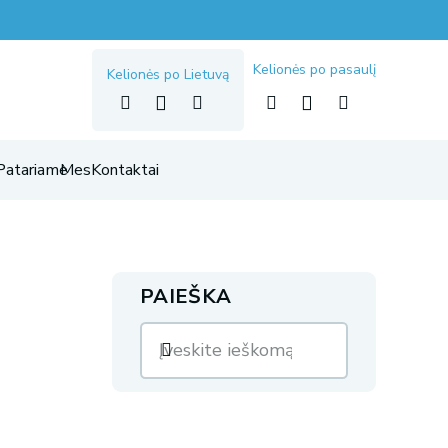
Kelionės po pasaulį
Kelionės po Lietuvą
Patariame
Mes
Kontaktai
PAIEŠKA