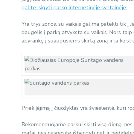
galite įsigyti parko internetinėje svetainėje.
Yra trys zonos, su vaikais galima patekti tik į
daugelis į parką atvyksta su vaikais. Nors taip e
apyrankę į suaugusiems skirtą zoną ir ja keistis
Prieš įėjimą į čiuožyklas yra švieslentė, kuri ro
Rekomenduojame parkui skirti visą dieną, nes ve
mažai, nes nespėsite išbandyti net ir nedidelė