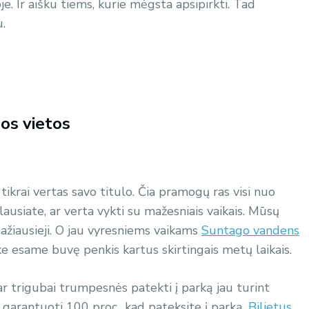
e. Ir aišku tiems, kurie mėgsta apsipirkti. Tad
.
os vietos
krai vertas savo titulo. Čia pramogų ras visi nuo
ausiate, ar verta vykti su mažesniais vaikais. Mūsų
mažiausieji. O jau vyresniems vaikams
Suntago vandens
e esame buvę penkis kartus skirtingais metų laikais.
 ar trigubai trumpesnės patekti į parką jau turint
e garantuoti 100 proc., kad pateksite į parką.
Bilietus