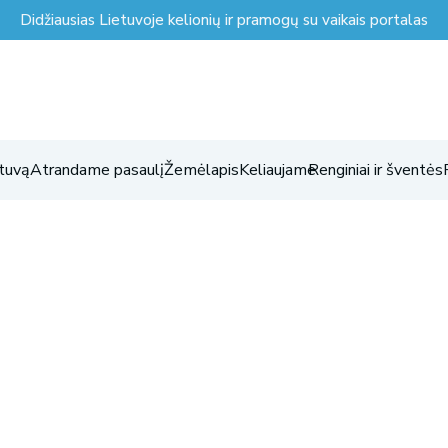
Didžiausias Lietuvoje kelionių ir pramogų su vaikais portalas
tuvą
Atrandame pasaulį
Žemėlapis
Keliaujame
Renginiai ir šventės