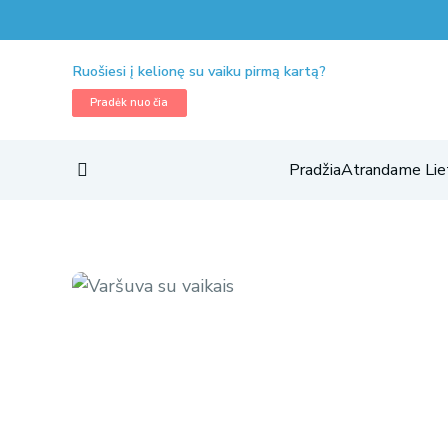
Ruošiesi į kelionę su vaiku pirmą kartą?
Pradėk nuo čia
Pradžia
Atrandame Lie