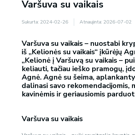
Varšuva su vaikais
Sukurta:
2024-02-26
Atnaujinta:
2026-07-02
Varšuva su vaikais – nuostabi kryp
iš „Kelionės su vaikais“ įkūrėjų A
„Kelionė į Varšuvą su vaikais – pu
keliauti, tačiau ieško pramogų, įdo
Agnė. Agnė su šeima, aplankantys
dalinasi savo rekomendacijomis,
kavinėmis ir geriausiomis parduo
Varšuva su vaikais