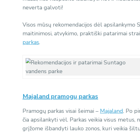
neverta galvoti!
Visos mūsų rekomendacijos dėl apsilankymo S
maitinimosi, atvykimo, praktiški patarimai stra
parkas
.
Majaland pramogų parkas
Pramogų parkas visai šeimai –
Majaland
. Po p
čia apsilankyti vėl. Parkas veikia visus metus, 
grįžome išbandyti lauko zonos, kuri veikia šilt