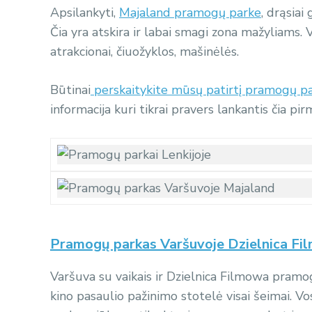
Apsilankyti,
Majaland pramogų parke
, drąsiai
Čia yra atskira ir labai smagi zona mažyliams. V
atrakcionai, čiuožyklos, mašinėlės.
Būtinai
perskaitykite mūsų patirtį pramogų p
informacija kuri tikrai pravers lankantis čia pir
Pramogų parkas Varšuvoje Dzielnica F
Varšuva su vaikais ir Dzielnica Filmowa pramog
kino pasaulio pažinimo stotelė visai šeimai. Vo