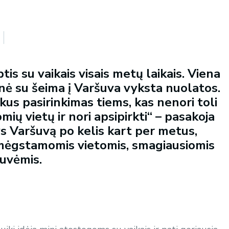
tis su vaikais visais metų laikais. Viena
gnė su šeima į Varšuva vyksta nuolatos.
ikus pasirinkimas tiems, kas nenori toli
mių vietų ir nori apsipirkti“ – pasakoja
 Varšuvą po kelis kart per metus,
 mėgstamomis vietomis, smagiausiomis
tuvėmis.