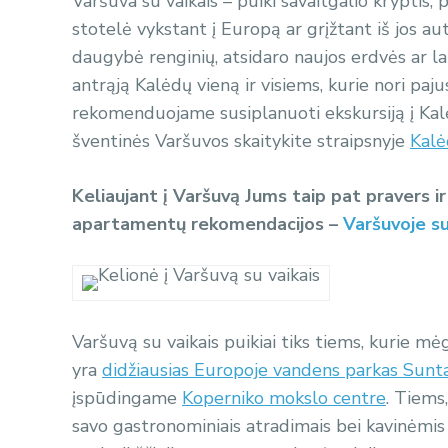
Varšuva su vaikais – puiki savaitgalio kryptis, 
stotelė vykstant į Europą ar grįžtant iš jos a
daugybė renginių, atsidaro naujos erdvės ar l
antrąją Kalėdų vieną ir visiems, kurie nori paju
rekomenduojame susiplanuoti ekskursiją į Kal
šventinės Varšuvos skaitykite straipsnyje
Kalė
Keliaujant į Varšuvą Jums taip pat pravers i
apartamentų rekomendacijos –
Varšuvoje su 
Varšuvą su vaikais puikiai tiks tiems, kurie 
yra
didžiausias Europoje vandens parkas Sunt
įspūdingame
Koperniko mokslo centre
. Tiems
savo gastronominiais atradimais bei kavinėmis 