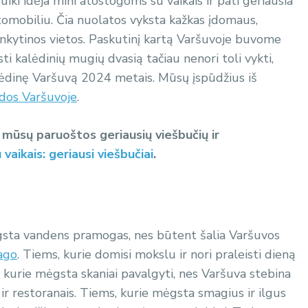
puiki idėja mini atostogoms su vaikais ir pati geriausia
utomobiliu. Čia nuolatos vyksta kažkas įdomaus,
ankytinos vietos. Paskutinį kartą Varšuvoje buvome
sti kalėdinių mugių dvasią tačiau nenori toli vykti,
ėdinę Varšuvą 2024 metais. Mūsų įspūdžius iš
dos Varšuvoje
.
r mūsų paruoštos geriausių viešbučių ir
vaikais: geriausi viešbučiai
.
mėgsta vandens pramogas, nes būtent šalia Varšuvos
ago
. Tiems, kurie domisi mokslu ir nori praleisti dieną
, kurie mėgsta skaniai pavalgyti, nes Varšuva stebina
ir restoranais. Tiems, kurie mėgsta smagius ir ilgus