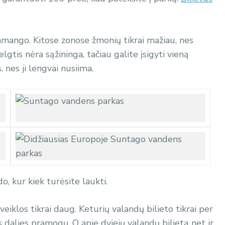
 Jamango. Kitose zonose žmonių tikrai mažiau, nes
lgtis nėra sąžininga, tačiau galite įsigyti vieną
, nes ji lengvai nusiima.
do, kur kiek turėsite laukti.
iklos tikrai daug. Keturių valandų bilieto tikrai per
s dalies pramogų. O apie dviejų valandų bilietą net ir