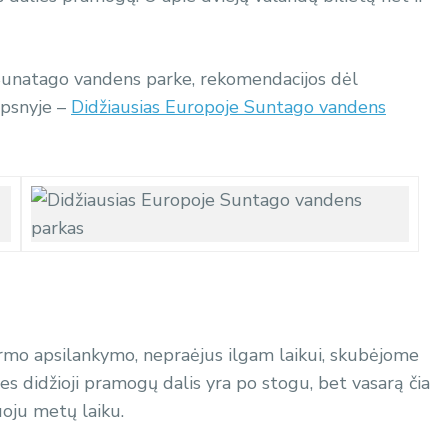
unatago vandens parke, rekomendacijos dėl
ipsnyje –
Didžiausias Europoje Suntago vandens
irmo apsilankymo, nepraėjus ilgam laikui, skubėjome
nes didžioji pramogų dalis yra po stogu, bet vasarą čia
uoju metų laiku.