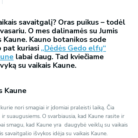
ikais savaitgalį? Oras puikus – todėl
avasariu. O mes dalinamės su Jumis
ais Kaune. Kauno botanikos sode
p pat kuriasi
„Dėdės Gedo elfų“
aune
labai daug. Tad kviečiame
švyką su vaikais Kaune.
is Kaune
kurie nori smagiai ir įdomiai praleisti laiką. Čia
ks ir suaugusiems. O svarbiausia, kad Kaune rasite ir
bai smagu, kad Kaune yra daugybė veiklų su vaikais
savaitgalio išvykos idėja su vaikais Kaune.