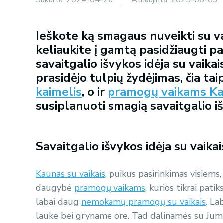
Ieškote ką smagaus nuveikti su va
keliaukite į gamtą pasidžiaugti p
savaitgalio išvykos idėja su vaik
prasidėjo tulpių žydėjimas, čia tai
kaimelis
, o ir
pramogų vaikams K
susiplanuoti smagią savaitgalio i
Savaitgalio išvykos idėja su vaika
Kaunas su vaikais
, puikus pasirinkimas visiems, 
daugybė
pramogų vaikams
, kurios tikrai pati
labai daug
nemokamų pramogų su vaikais
. La
lauke bei gryname ore. Tad dalinamės su Jumis 