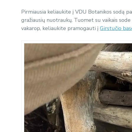
Pirmiausia keliaukite į VDU Botanikos sodą pas
gražiausių nuotraukų. Tuomet su vaikais sode le
vakarop, keliaukite pramogauti į
Girstučio bas