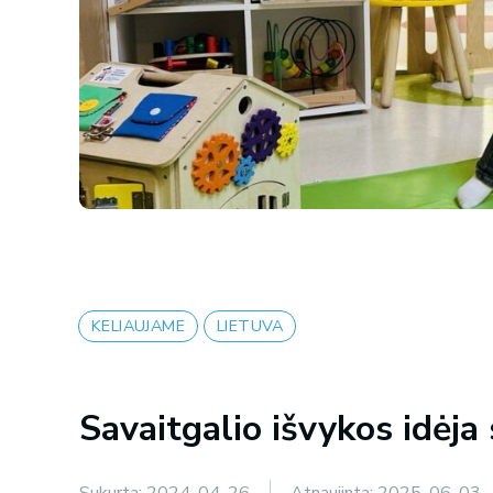
KELIAUJAME
LIETUVA
Savaitgalio išvykos idėja
Sukurta:
2024-04-26
Atnaujinta:
2025-06-03