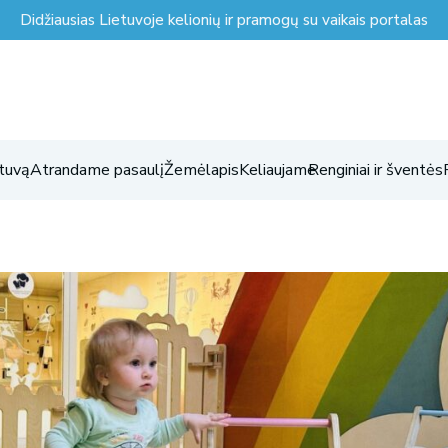
Didžiausias Lietuvoje kelionių ir pramogų su vaikais portalas
tuvą
Atrandame pasaulį
Žemėlapis
Keliaujame
Renginiai ir šventės