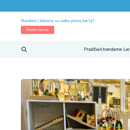
Ruošiesi į kelionę su vaiku pirmą kartą?
Pradėk nuo čia
Pradžia
Atrandame Lie