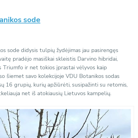
anikos sode
os sode didysis tulpių žydėjimas jau pasirengęs
aitę pradėjo masiškai skleistis Darvino hibridai,
s Triumfo ir net tokios įprastai vėlyvos kaip
viso šiemet savo kolekcijoje VDU Botanikos sodas
ų 16 grupių, kurių apžiūrėti, susipažinti su retomis,
keliauja net iš atokiausių Lietuvos kampelių.