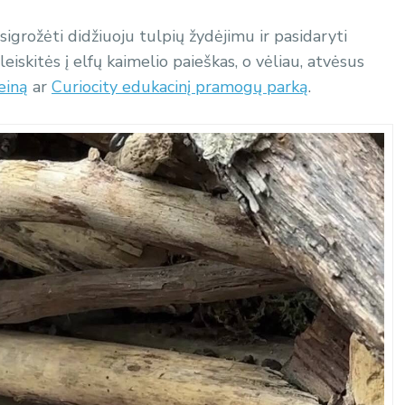
igrožėti didžiuoju tulpių žydėjimu ir pasidaryti
iskitės į elfų kaimelio paieškas, o vėliau, atvėsus
einą
ar
Curiocity edukacinį pramogų parką
.