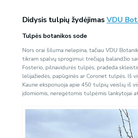
Didysis tulpių žydėjimas
VDU Bot
Tulpės botanikos sode
Nors orai šiluma nelepina, tačiau VDU Botanik
tikram spalvų sprogimui: trečiąją balandžio sav
Fosterio, pilnavidurės tulpės, pradeda skleisti
lelijažiedės, papūginės ar Coronet tulpės. Iš 
Kaune eksponuoja apie 450 tulpių veislių iš vis
įdomiomis, neregėtomis tulpėmis lankytojai at