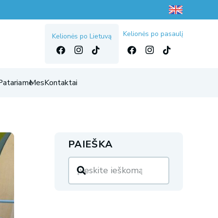
Kelionės po pasaulį
Kelionės po Lietuvą
Patariame
Mes
Kontaktai
PAIEŠKA