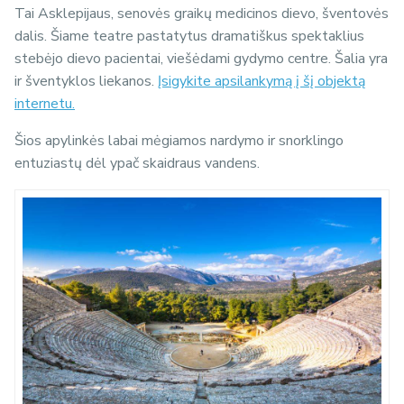
Tai Asklepijaus, senovės graikų medicinos dievo, šventovės
dalis. Šiame teatre pastatytus dramatiškus spektaklius
stebėjo dievo pacientai, viešėdami gydymo centre. Šalia yra
ir šventyklos liekanos.
Įsigykite apsilankymą į šį objektą
internetu.
Šios apylinkės labai mėgiamos nardymo ir snorklingo
entuziastų dėl ypač skaidraus vandens.