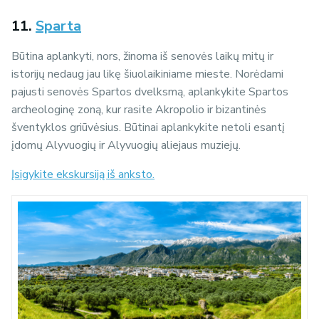
11.
Sparta
Būtina aplankyti, nors, žinoma iš senovės laikų mitų ir
istorijų nedaug jau likę šiuolaikiniame mieste. Norėdami
pajusti senovės Spartos dvelksmą, aplankykite Spartos
archeologinę zoną, kur rasite Akropolio ir bizantinės
šventyklos griūvėsius. Būtinai aplankykite netoli esantį
įdomų Alyvuogių ir Alyvuogių aliejaus muziejų.
Įsigykite ekskursiją iš anksto.