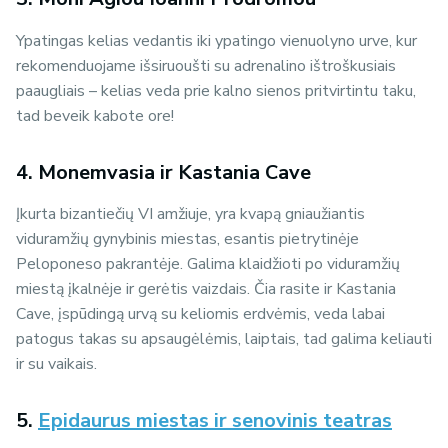
Ypatingas kelias vedantis iki ypatingo vienuolyno urve, kur
rekomenduojame išsiruoušti su adrenalino ištroškusiais
paaugliais – kelias veda prie kalno sienos pritvirtintu taku,
tad beveik kabote ore!
4. Monemvasia ir Kastania Cave
Įkurta bizantiečių VI amžiuje, yra kvapą gniaužiantis
viduramžių gynybinis miestas, esantis pietrytinėje
Peloponeso pakrantėje. Galima klaidžioti po viduramžių
miestą įkalnėje ir gerėtis vaizdais. Čia rasite ir Kastania
Cave, įspūdingą urvą su keliomis erdvėmis, veda labai
patogus takas su apsaugėlėmis, laiptais, tad galima keliauti
ir su vaikais.
5.
Epidaurus miestas ir senovinis teatras