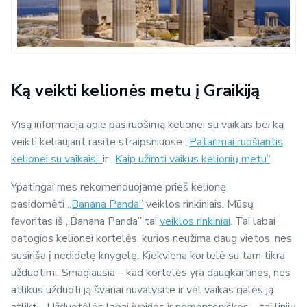
Ką veikti kelionės metu į Graikiją
Visą informaciją apie pasiruošimą kelionei su vaikais bei ką
veikti keliaujant rasite straipsniuose
„Patarimai ruošiantis
kelionei su vaikais”
ir
„Kaip užimti vaikus kelionių metu”
.
Ypatingai mes rekomenduojame prieš kelionę
pasidomėti
„Banana Panda”
veiklos rinkiniais. Mūsų
favoritas iš „Banana Panda” tai
veiklos rinkiniai
. Tai labai
patogios kelionei kortelės, kurios neužima daug vietos, nes
susiriša į nedidelę knygelę. Kiekviena kortelė su tam tikra
užduotimi. Smagiausia – kad kortelės yra daugkartinės, nes
atlikus užduoti ją švariai nuvalysite ir vėl vaikas galės ją