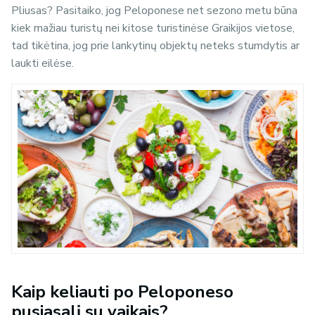
Pliusas? Pasitaiko, jog Peloponese net sezono metu būna
kiek mažiau turistų nei kitose turistinėse Graikijos vietose,
tad tikėtina, jog prie lankytinų objektų neteks stumdytis ar
laukti eilėse.
Kaip keliauti po Peloponeso
pusiasalį su vaikais?