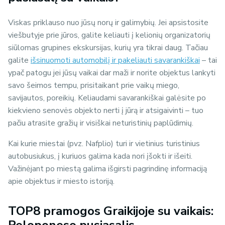
Viskas priklauso nuo jūsų norų ir galimybių. Jei apsistosite
viešbutyje prie jūros, galite keliauti į kelionių organizatorių
siūlomas grupines ekskursijas, kurių yra tikrai daug. Tačiau
galite
išsinuomoti automobilį ir pakeliauti savarankiškai
– tai
ypač patogu jei jūsų vaikai dar maži ir norite objektus lankyti
savo šeimos tempu, prisitaikant prie vaikų miego,
savijautos, poreikių. Keliaudami savarankiškai galėsite po
kiekvieno senovės objekto nerti į jūrą ir atsigaivinti – tuo
pačiu atrasite gražių ir visiškai neturistinių paplūdimių.
Kai kurie miestai (pvz. Nafplio) turi ir vietinius turistinius
autobusiukus, į kuriuos galima kada nori įšokti ir išeiti.
Važinėjant po miestą galima išgirsti pagrindinę informaciją
apie objektus ir miesto istoriją.
TOP8 pramogos Graikijoje su vaikais: