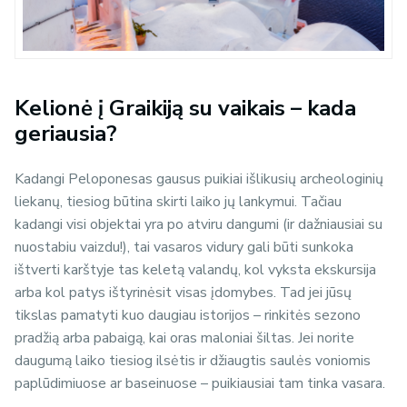
Kelionė į Graikiją su vaikais – kada
geriausia?
Kadangi Peloponesas gausus puikiai išlikusių archeologinių
liekanų, tiesiog būtina skirti laiko jų lankymui. Tačiau
kadangi visi objektai yra po atviru dangumi (ir dažniausiai su
nuostabiu vaizdu!), tai vasaros vidury gali būti sunkoka
ištverti karštyje tas keletą valandų, kol vyksta ekskursija
arba kol patys ištyrinėsit visas įdomybes. Tad jei jūsų
tikslas pamatyti kuo daugiau istorijos – rinkitės sezono
pradžią arba pabaigą, kai oras maloniai šiltas. Jei norite
daugumą laiko tiesiog ilsėtis ir džiaugtis saulės voniomis
paplūdimiuose ar baseinuose – puikiausiai tam tinka vasara.