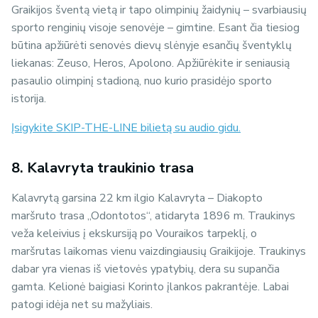
Graikijos šventą vietą ir tapo olimpinių žaidynių – svarbiausių
sporto renginių visoje senovėje – gimtine. Esant čia tiesiog
būtina apžiūrėti senovės dievų slėnyje esančių šventyklų
liekanas: Zeuso, Heros, Apolono. Apžiūrėkite ir seniausią
pasaulio olimpinį stadioną, nuo kurio prasidėjo sporto
istorija.
Įsigykite SKIP-THE-LINE bilietą su audio gidu.
8. Kalavryta traukinio trasa
Kalavrytą garsina 22 km ilgio Kalavryta – Diakopto
maršruto trasa „Odontotos“, atidaryta 1896 m. Traukinys
veža keleivius į ekskursiją po Vouraikos tarpeklį, o
maršrutas laikomas vienu vaizdingiausių Graikijoje. Traukinys
dabar yra vienas iš vietovės ypatybių, dera su supančia
gamta. Kelionė baigiasi Korinto įlankos pakrantėje. Labai
patogi idėja net su mažyliais.