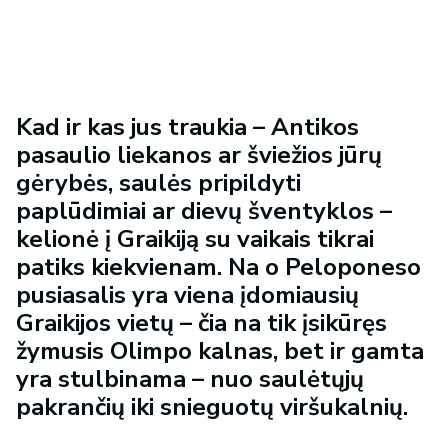
Kad ir kas jus traukia – Antikos
pasaulio liekanos ar šviežios jūrų
gėrybės, saulės pripildyti
paplūdimiai ar dievų šventyklos –
kelionė į Graikiją su vaikais tikrai
patiks kiekvienam. Na o Peloponeso
pusiasalis yra viena įdomiausių
Graikijos vietų – čia na tik įsikūręs
žymusis Olimpo kalnas, bet ir gamta
yra stulbinama – nuo saulėtųjų
pakrančių iki snieguotų viršukalnių.