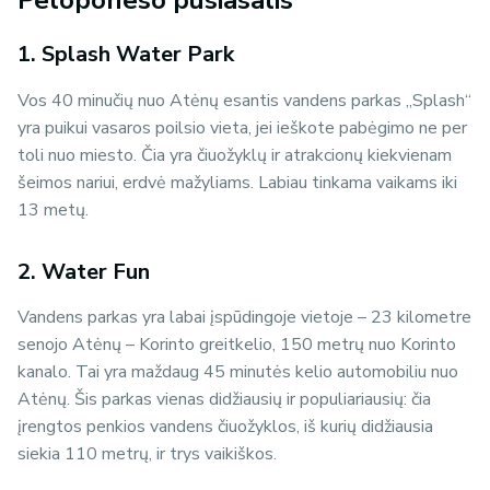
Peloponeso pusiasalis
1. Splash Water Park
Vos 40 minučių nuo Atėnų esantis vandens parkas „Splash“
yra puikui vasaros poilsio vieta, jei ieškote pabėgimo ne per
toli nuo miesto. Čia yra čiuožyklų ir atrakcionų kiekvienam
šeimos nariui, erdvė mažyliams. Labiau tinkama vaikams iki
13 metų.
2. Water Fun
Vandens parkas yra labai įspūdingoje vietoje – 23 kilometre
senojo Atėnų – Korinto greitkelio, 150 metrų nuo Korinto
kanalo. Tai yra maždaug 45 minutės kelio automobiliu nuo
Atėnų. Šis parkas vienas didžiausių ir populiariausių: čia
įrengtos penkios vandens čiuožyklos, iš kurių didžiausia
siekia 110 metrų, ir trys vaikiškos.