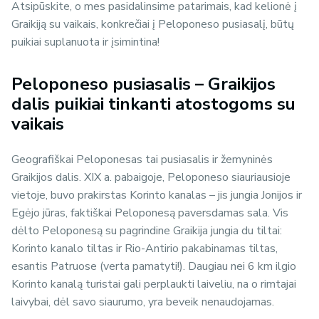
Atsipūskite, o mes pasidalinsime patarimais, kad kelionė į
Graikiją su vaikais, konkrečiai į Peloponeso pusiasalį, būtų
puikiai suplanuota ir įsimintina!
Peloponeso pusiasalis – Graikijos
dalis puikiai tinkanti atostogoms su
vaikais
Geografiškai Peloponesas tai pusiasalis ir žemyninės
Graikijos dalis. XIX a. pabaigoje, Peloponeso siauriausioje
vietoje, buvo prakirstas Korinto kanalas – jis jungia Jonijos ir
Egėjo jūras, faktiškai Peloponesą paversdamas sala. Vis
dėlto Peloponesą su pagrindine Graikija jungia du tiltai:
Korinto kanalo tiltas ir Rio-Antirio pakabinamas tiltas,
esantis Patruose (verta pamatyti!). Daugiau nei 6 km ilgio
Korinto kanalą turistai gali perplaukti laiveliu, na o rimtajai
laivybai, dėl savo siaurumo, yra beveik nenaudojamas.