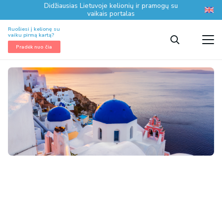
Didžiausias Lietuvoje kelionių ir pramogų su
vaikais portalas
Ruošiesi į kelionę su
vaiku pirmą kartą?
Pradėk nuo čia