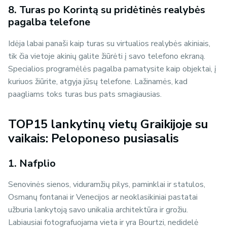
8. Turas po Korintą su pridėtinės realybės
pagalba telefone
Idėja labai panaši kaip turas su virtualios realybės akiniais,
tik čia vietoje akinių galite žiūrėti į savo telefono ekraną.
Specialios programėlės pagalba pamatysite kaip objektai, į
kuriuos žiūrite, atgyja jūsų telefone. Lažinamės, kad
paagliams toks turas bus pats smagiausias.
TOP15 lankytinų vietų Graikijoje su
vaikais: Peloponeso pusiasalis
1. Nafplio
Senovinės sienos, viduramžių pilys, paminklai ir statulos,
Osmanų fontanai ir Venecijos ar neoklasikiniai pastatai
užburia lankytoją savo unikalia architektūra ir grožiu.
Labiausiai fotografuojama vieta ir yra Bourtzi, nedidelė