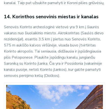
kanalai. Taip pat užsukite pamatyti ir Koroni pilies griūvėsių.
14. Korinthos senovinis miestas ir kanalas
Senovės Korinto archeologinė vietovė yra 9 km į šiaurės
vakarus nuo šiuolaikinio miesto. Akrokorintas (Saulės dievo
rezidencija!), esantis 3,5 km į pietus nuo Senovės Korinto,
575 m aukščio kalvos viršūnėje, visada buvo įtvirtintas
Korinto akropolis. Tai seniausia, didžiausia ir įspūdingiausia
pilis Peloponese. Plaukite įspūdingu kanalu, jungiančiu
Saroniką su Korinto įlanka. Čia yra ir Possidonia (vakarinėje
kanalo pusėje, netoli Korinto įlankos), kur galite pamatyti
senovės perėjimo kelią (Diolkos).