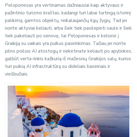
Peloponesas yra vertinamas dažniausiai kaip aktyvaus ir
pažintinio turizmo kraštas, kadangi turi labai turtingą istorinį
palikimą, gamtos objektų, reikalaujančių ilgų žygių. Tad jei
norite aktyviai keliauti, arba šiek tiek pasilepinti saule ir šiek
tiek pakeliauti po senovę, tai Peloponesas ir kelionė į
Graikiją su vaikais yra puikus pasirinkimas. Tačiau jei norite
pilno poilsio AI atostogų ir neketinate keliauti po apylinkes,
galbūt verta rinkis kažkurią iš mažesnių Graikijos salų, kurios
turi puikią AI infrastruktūrą su dideliais baseinais ir
viešbučiais.