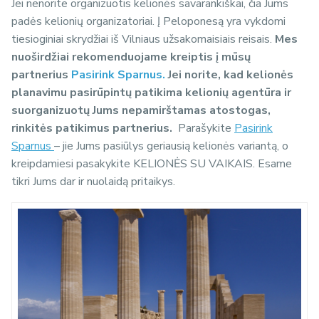
Jei nenorite organizuotis kelionės savarankiškai, čia Jums
padės kelionių organizatoriai. Į Peloponesą yra vykdomi
tiesioginiai skrydžiai iš Vilniaus užsakomaisiais reisais.
Mes
nuoširdžiai rekomenduojame kreiptis į mūsų
partnerius
Pasirink Sparnus.
Jei norite, kad kelionės
planavimu pasirūpintų patikima kelionių agentūra ir
suorganizuotų Jums nepamirštamas atostogas,
rinkitės patikimus partnerius.
Parašykite
Pasirink
Sparnus
– jie Jums pasiūlys geriausią kelionės variantą, o
kreipdamiesi pasakykite KELIONĖS SU VAIKAIS. Esame
tikri Jums dar ir nuolaidą pritaikys.