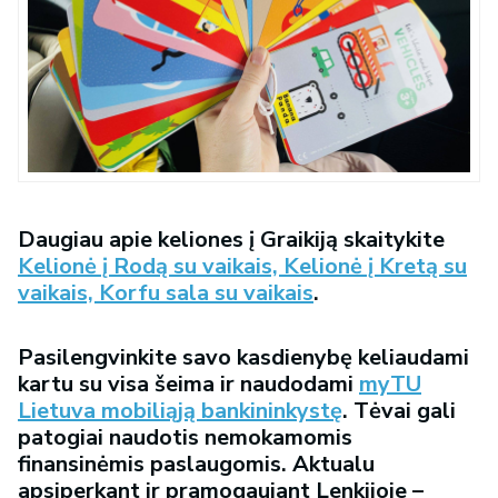
Daugiau apie keliones į Graikiją skaitykite
Kelionė į Rodą su vaikais,
Kelionė į Kretą su
vaikais,
Korfu sala su vaikais
.
Pasilengvinkite savo kasdienybę keliaudami
kartu su visa šeima ir naudodami
myTU
Lietuva mobiliąją bankininkystę
. Tėvai gali
patogiai naudotis nemokamomis
finansinėmis paslaugomis. Aktualu
apsiperkant ir pramogaujant Lenkijoje –