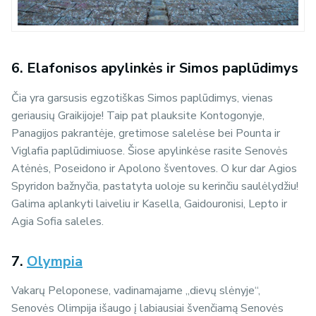
6. Elafonisos apylinkės ir Simos paplūdimys
Čia yra garsusis egzotiškas Simos paplūdimys, vienas
geriausių Graikijoje! Taip pat plauksite Kontogonyje,
Panagijos pakrantėje, gretimose salelėse bei Pounta ir
Viglafia paplūdimiuose. Šiose apylinkėse rasite Senovės
Atėnės, Poseidono ir Apolono šventoves. O kur dar Agios
Spyridon bažnyčia, pastatyta uoloje su kerinčiu saulėlydžiu!
Galima aplankyti laiveliu ir Kasella, Gaidouronisi, Lepto ir
Agia Sofia saleles.
7.
Olympia
Vakarų Peloponese, vadinamajame „dievų slėnyje“,
Senovės Olimpija išaugo į labiausiai švenčiamą Senovės