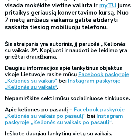
visada mokėkite vietine valiuta ir
myTU
jums
pritaikys geriausią konvertavimo kursą. Nuo
7 metų amžiaus vaikams galite atidaryti
sąskaitą tiesiog mobiliuoju telefonu.
Šis straipsnis yra autorinis, jį paruošė „Kelionės
su vaikais ®“. Kopijuoti ir naudoti be leidimo yra
griežtai draudžiama.
Daugiau informacijos apie lankytinus objektus
visoje Lietuvoje rasite mūsų
Facebook paskyroje
„Kelionės su vaikais“
bei
Instagram paskyroje
„Kelionės su vaikais“
.
Nepamirškite sekti mūsų socialiniuose tinkluose.
Apie keliones po pasaulį –
Facebook paskyroje
„Kelionės su vaikais po pasaulį“
bei
Instagram
paskyroje „Kelionės su vaikais po pasaulį“
.
Ieškote daugiau lankytinų vietų su vaikais,