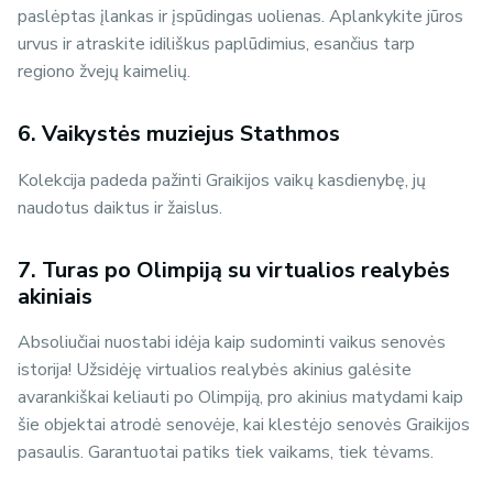
paslėptas įlankas ir įspūdingas uolienas. Aplankykite jūros
urvus ir atraskite idiliškus paplūdimius, esančius tarp
regiono žvejų kaimelių.
6. Vaikystės muziejus Stathmos
Kolekcija padeda pažinti Graikijos vaikų kasdienybę, jų
naudotus daiktus ir žaislus.
7. Turas po Olimpiją su virtualios realybės
akiniais
Absoliučiai nuostabi idėja kaip sudominti vaikus senovės
istorija! Užsidėję virtualios realybės akinius galėsite
avarankiškai keliauti po Olimpiją, pro akinius matydami kaip
šie objektai atrodė senovėje, kai klestėjo senovės Graikijos
pasaulis. Garantuotai patiks tiek vaikams, tiek tėvams.