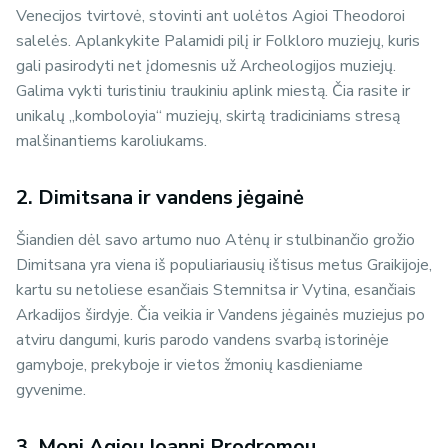
Venecijos tvirtovė, stovinti ant uolėtos Agioi Theodoroi
salelės. Aplankykite Palamidi pilį ir Folkloro muziejų, kuris
gali pasirodyti net įdomesnis už Archeologijos muziejų.
Galima vykti turistiniu traukiniu aplink miestą. Čia rasite ir
unikalų „komboloyia“ muziejų, skirtą tradiciniams stresą
malšinantiems karoliukams.
2. Dimitsana ir vandens jėgainė
Šiandien dėl savo artumo nuo Atėnų ir stulbinančio grožio
Dimitsana yra viena iš populiariausių ištisus metus Graikijoje,
kartu su netoliese esančiais Stemnitsa ir Vytina, esančiais
Arkadijos širdyje. Čia veikia ir Vandens jėgainės muziejus po
atviru dangumi, kuris parodo vandens svarbą istorinėje
gamyboje, prekyboje ir vietos žmonių kasdieniame
gyvenime.
3. Moni Agiou Ioanni Prodromou