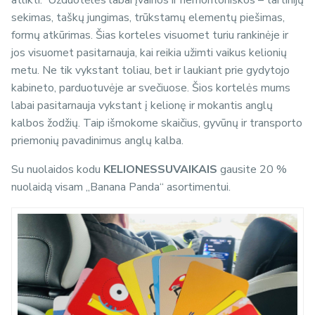
atlikti. Užduotėlės labai įvairios ir nemontoniškos – tai linijų
sekimas, taškų jungimas, trūkstamų elementų piešimas,
formų atkūrimas. Šias korteles visuomet turiu rankinėje ir
jos visuomet pasitarnauja, kai reikia užimti vaikus kelionių
metu. Ne tik vykstant toliau, bet ir laukiant prie gydytojo
kabineto, parduotuvėje ar svečiuose. Šios kortelės mums
labai pasitarnauja vykstant į kelionę ir mokantis anglų
kalbos žodžių. Taip išmokome skaičius, gyvūnų ir transporto
priemonių pavadinimus anglų kalba.
Su nuolaidos kodu
KELIONESSUVAIKAIS
gausite 20 %
nuolaidą visam „Banana Panda“ asortimentui.