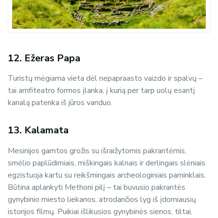
12. Ežeras Papa
Turistų mėgiama vieta dėl nepapraasto vaizdo ir spalvų –
tai amfiteatro formos įlanka, į kurią per tarp uolų esantį
kanalą patenka iš jūros vanduo.
13. Kalamata
Mesinijos gamtos grožis su išraižytomis pakrantėmis,
smėlio paplūdimiais, miškingais kalnais ir derlingais slėniais
egzistuoja kartu su reikšmingais archeologiniais paminklais.
Būtina aplankyti Methoni pilį – tai buvusio pakrantės
gynybinio miesto liekanos, atrodančios lyg iš įdomiausių
istorijos filmų. Puikiai išlikusios gynybinės sienos, tiltai,