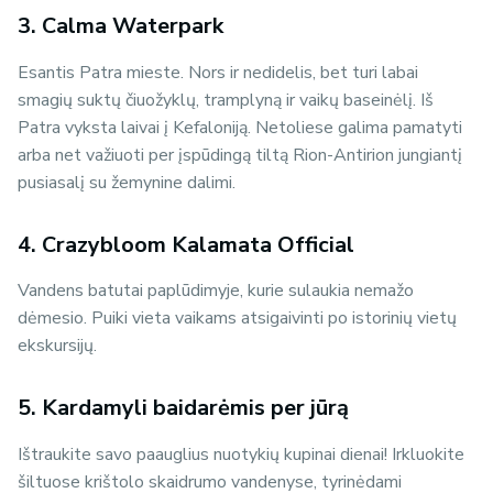
3. Calma Waterpark
Esantis Patra mieste. Nors ir nedidelis, bet turi labai
smagių suktų čiuožyklų, tramplyną ir vaikų baseinėlį. Iš
Patra vyksta laivai į Kefaloniją. Netoliese galima pamatyti
arba net važiuoti per įspūdingą tiltą Rion-Antirion jungiantį
pusiasalį su žemynine dalimi.
4. Crazybloom Kalamata Official
Vandens batutai paplūdimyje, kurie sulaukia nemažo
dėmesio. Puiki vieta vaikams atsigaivinti po istorinių vietų
ekskursijų.
5. Kardamyli baidarėmis per jūrą
Ištraukite savo paauglius nuotykių kupinai dienai! Irkluokite
šiltuose krištolo skaidrumo vandenyse, tyrinėdami