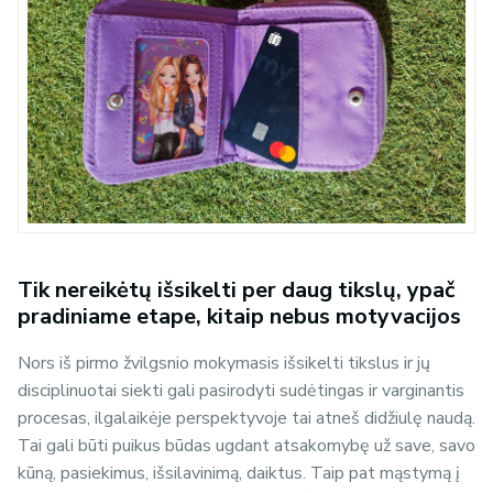
Tik nereikėtų išsikelti per daug tikslų, ypač
pradiniame etape, kitaip nebus motyvacijos
Nors iš pirmo žvilgsnio mokymasis išsikelti tikslus ir jų
disciplinuotai siekti gali pasirodyti sudėtingas ir varginantis
procesas, ilgalaikėje perspektyvoje tai atneš didžiulę naudą.
Tai gali būti puikus būdas ugdant atsakomybę už save, savo
kūną, pasiekimus, išsilavinimą, daiktus. Taip pat mąstymą į