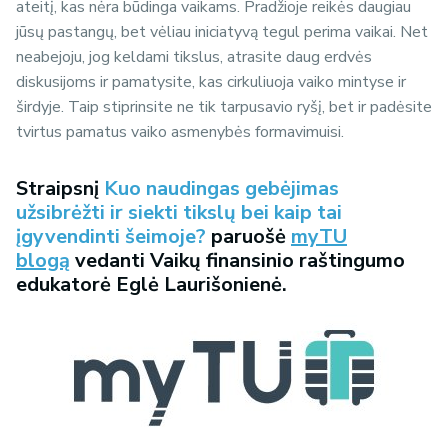
ateitį, kas nėra būdinga vaikams. Pradžioje reikės daugiau
jūsų pastangų, bet vėliau iniciatyvą tegul perima vaikai. Net
neabejoju, jog keldami tikslus, atrasite daug erdvės
diskusijoms ir pamatysite, kas cirkuliuoja vaiko mintyse ir
širdyje. Taip stiprinsite ne tik tarpusavio ryšį, bet ir padėsite
tvirtus pamatus vaiko asmenybės formavimuisi.
Straipsnį
Kuo naudingas gebėjimas
užsibrėžti ir siekti tikslų bei kaip tai
įgyvendinti šeimoje?
paruošė
myTU
blogą
vedanti Vaikų finansinio raštingumo
edukatorė Eglė Laurišonienė.