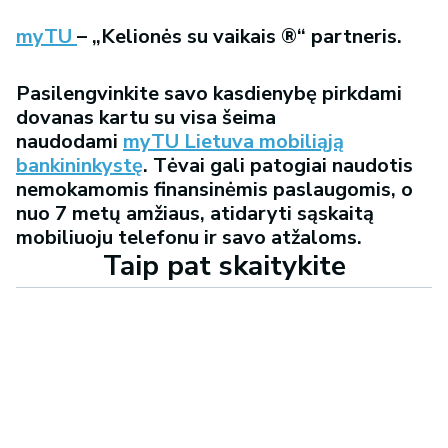
myTU
– „Kelionės su vaikais ®“ partneris.
Pasilengvinkite savo kasdienybę pirkdami
dovanas kartu su visa šeima
naudodami
myTU Lietuva mobiliąją
bankininkystę
. Tėvai gali patogiai naudotis
nemokamomis finansinėmis paslaugomis, o
nuo 7 metų amžiaus, atidaryti sąskaitą
mobiliuoju telefonu ir savo atžaloms.
Taip pat skaitykite