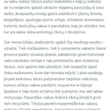
su vaiku, kokius tikslus patys išsikeliate ir kaip jų siekiate.
Jei to nedarote, galbūt atrasite teigiamų pavyzdžių iš savo
darbo. Įkvepiančių istorijų galite paieškoti ir įžymių žmonių
biografijose, ypatingai sporto srityje. Atraskite asmenybes,
kuriomis žavisi jūsų vaikas ir parodykite, kaip jie atsidūrė ten,
kur yra dabar dėka ambicingų tikslų ir disciplinos.
Dar vienas būdas, padėsiantis ugdyti šią naudingą savybę –
vizualai. Tiek mažiausiems, tiek ir vyresniems vaikams šiame
procese padės vizualus planas, pakabintas gerai matomoje
vaiko kambario vietoje ir taip primenantis apie išsikeltus
tikslus. Juos galima tiek užsirašyti, tiek nusipiešti (ypač
tinka mažiesiems, kurie dar nemoka rašyti). Labai naudinga,
jei prie kiekvieno tikslo pažymėsime tarpinius veiksmus,
kuriuos atlikęs vaikas pasižymi, nuspalvina ar klijuoja
lipdukus ir taip mato artėjimą link įvykdymo, kas dar labiau
motyvuoja. Pavyzdžiui, vaikas išsikėlė tikslą išmokti groti
tam tikrą kūrinį. Tikslui pasiekti nusprendžia kas vakarą
skirti po 30 min. repeticijoms, tad galima plane pažymėti