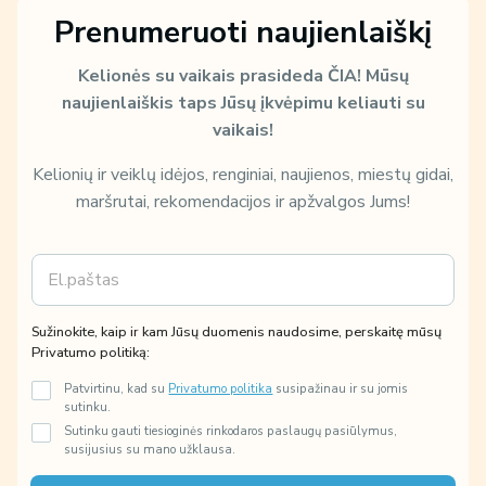
Prenumeruoti naujienlaiškį
Kelionės su vaikais prasideda ČIA!
Mūsų
naujienlaiškis taps Jūsų įkvėpimu keliauti su
vaikais!
Kelionių ir veiklų idėjos, renginiai, naujienos, miestų gidai,
maršrutai, rekomendacijos ir apžvalgos Jums!
E
k
m
a
a
i
i
p
Sužinokite, kaip ir kam Jūsų duomenis naudosime, perskaitę mūsų
l
m
Privatumo politiką:
*
ū
s
Patvirtinu, kad su
Privatumo politika
susipažinau ir su jomis
ų
sutinku.
m
Sutinku gauti tiesioginės rinkodaros paslaugų pasiūlymus,
ū
susijusius su mano užklausa.
s