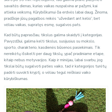
savaitės dienas, kurias vaikas nuspalvina ar pažymi, kai
atlieka veiksmą. Kūrybiškumui čia erdvės labai daug. Žinoma,
pradžioje jūsų pagalbos reikės “užvedant ant kelio”, bet
vėliau vaikas, supratęs esmę, sugalvos pats.
Kad būtų paprasčiau, tikslus galima skaidyti į kategorijas.
Pavyzdžiui, galima kelti tikslus, susijusius su mokslo,
sporto, charakterio, kasdienės būsenos pasiekimais. Tik
nereikėtų išsikelti per daug tikslų, ypač pradiniame etape,
kitaip nebus motyvacijos. Kaip ir minėjau, labai svarbu, jog
tikslai būtų sugalvoti paties vaiko, tad ir kategorijos turėtų
padėti suvokti kryptį, o vėliau tegul reiškiasi vaiko
kūrybiškumas.