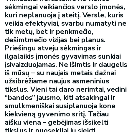
sėkmingai veikiančios verslo įmonės,
kuri neplanuoja į ateitį. Versle, kuris
veikia efektyviai, svarbu numatyti ne
tik metų, bet ir penkmečio,
dešimtmečio vizijas bei planus.
Priešingu atveju sėkmingas ir
ilgalaikis įmonės gyvavimas sunkiai
įsivaizduojamas. Ne išimtis ir daugelis
iš mūsų – su naujais metais dažnai
užsibrėžiame naujus asmeninius
tikslus. Vieni tai daro nerimtai, vedini
“bandos” jausmo, kiti atsakingai ir
smulkmeniškai susiplanuoja kone
kiekvieną gyvenimo sritį. Tačiau
aišku viena – gebėjimas išsikelti
tikslus ir nuosekliai jų siekti,