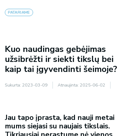
PATARIAME
Kuo naudingas gebėjimas
užsibrėžti ir siekti tikslų bei
kaip tai įgyvendinti šeimoje?
Sukurta:
2023-03-09
Atnaujinta:
2025-06-02
Jau tapo įprasta, kad nauji metai
mums siejasi su naujais tikslais.
Tikriausiai nerastume nė vienos