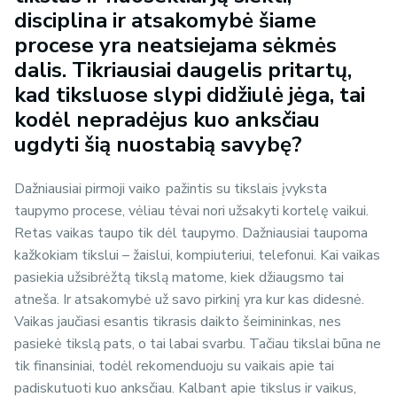
disciplina ir atsakomybė šiame
procese yra neatsiejama sėkmės
dalis. Tikriausiai daugelis pritartų,
kad tiksluose slypi didžiulė jėga, tai
kodėl nepradėjus kuo anksčiau
ugdyti šią nuostabią savybę?
Dažniausiai pirmoji vaiko pažintis su tikslais įvyksta
taupymo procese, vėliau tėvai nori užsakyti kortelę vaikui.
Retas vaikas taupo tik dėl taupymo. Dažniausiai taupoma
kažkokiam tikslui – žaislui, kompiuteriui, telefonui. Kai vaikas
pasiekia užsibrėžtą tikslą matome, kiek džiaugsmo tai
atneša. Ir atsakomybė už savo pirkinį yra kur kas didesnė.
Vaikas jaučiasi esantis tikrasis daikto šeimininkas, nes
pasiekė tikslą pats, o tai labai svarbu. Tačiau tikslai būna ne
tik finansiniai, todėl rekomenduoju su vaikais apie tai
padiskutuoti kuo anksčiau. Kalbant apie tikslus ir vaikus,