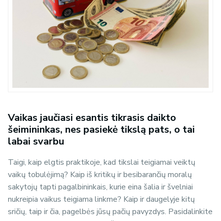
Vaikas jaučiasi esantis tikrasis daikto
šeimininkas, nes pasiekė tikslą pats, o tai
labai svarbu
Taigi, kaip elgtis praktikoje, kad tikslai teigiamai veiktų
vaikų tobulėjimą? Kaip iš kritikų ir besibarančių moralų
sakytojų tapti pagalbininkais, kurie eina šalia ir švelniai
nukreipia vaikus teigiama linkme? Kaip ir daugelyje kitų
sričių, taip ir čia, pagelbės jūsų pačių pavyzdys. Pasidalinkite