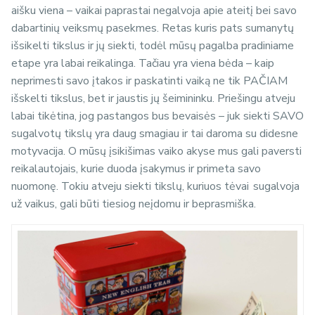
aišku viena – vaikai paprastai negalvoja apie ateitį bei savo
dabartinių veiksmų pasekmes. Retas kuris pats sumanytų
išsikelti tikslus ir jų siekti, todėl mūsų pagalba pradiniame
etape yra labai reikalinga. Tačiau yra viena bėda – kaip
neprimesti savo įtakos ir paskatinti vaiką ne tik PAČIAM
išskelti tikslus, bet ir jaustis jų šeimininku. Priešingu atveju
labai tikėtina, jog pastangos bus bevaisės – juk siekti SAVO
sugalvotų tikslų yra daug smagiau ir tai daroma su didesne
motyvacija. O mūsų įsikišimas vaiko akyse mus gali paversti
reikalautojais, kurie duoda įsakymus ir primeta savo
nuomonę. Tokiu atveju siekti tikslų, kuriuos tėvai sugalvoja
už vaikus, gali būti tiesiog neįdomu ir beprasmiška.