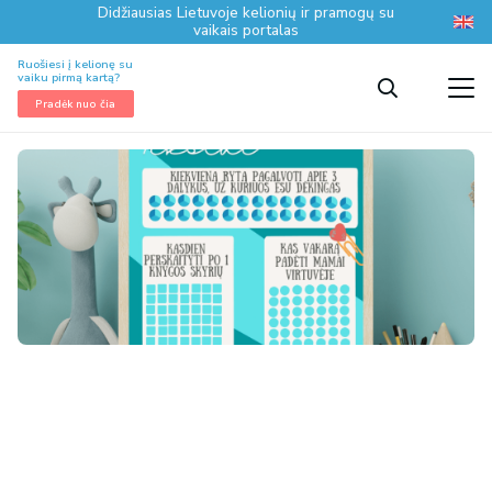
Didžiausias Lietuvoje kelionių ir pramogų su
vaikais portalas
Ruošiesi į kelionę su
vaiku pirmą kartą?
Pradėk nuo čia