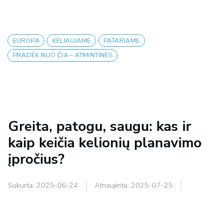
EUROPA
KELIAUJAME
PATARIAME
PRADĖK NUO ČIA – ATMINTINĖS
Greita, patogu, saugu: kas ir
kaip keičia kelionių planavimo
įpročius?
Sukurta:
2025-06-24
Atnaujinta:
2025-07-25