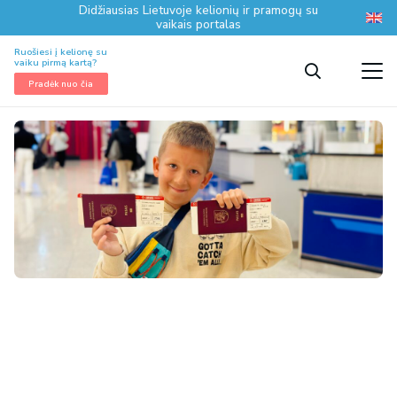
Didžiausias Lietuvoje kelionių ir pramogų su
vaikais portalas
Ruošiesi į kelionę su
vaiku pirmą kartą?
Pradėk nuo čia