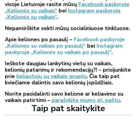
visoje Lietuvoje rasite mūsų
Facebook paskyroje
„Kelionės su vaikais“
bei
Instagram paskyroje
„Kelionės su vaikais“
.
Nepamirškite sekti mūsų socialiniuose tinkluose.
Apie keliones po pasaulį –
Facebook paskyroje
„Kelionės su vaikais po pasaulį“
bei
Instagram
paskyroje „Kelionės su vaikais po pasaulį“
.
Ieškote daugiau lankytinų vietų su vaikais,
kelionių patarimų ir rekomendacijų?! – prisijunkite
prie
keliautojų su vaikais grupės
. Čia taip pat
kviečiame dalintis savo kelionių įspūdžiais.
Norite pasidalinti savo kelione ar keliavimo su
vaikais patirtimi –
parašykite mums el. paštu
.
Taip pat skaitykite