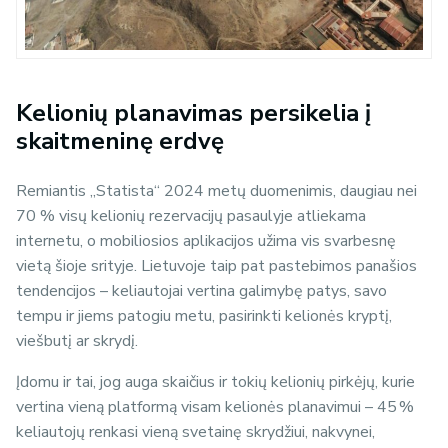
Kelionių planavimas persikelia į
skaitmeninę erdvę
Remiantis „Statista“ 2024 metų duomenimis, daugiau nei
70 % visų kelionių rezervacijų pasaulyje atliekama
internetu, o mobiliosios aplikacijos užima vis svarbesnę
vietą šioje srityje. Lietuvoje taip pat pastebimos panašios
tendencijos – keliautojai vertina galimybę patys, savo
tempu ir jiems patogiu metu, pasirinkti kelionės kryptį,
viešbutį ar skrydį.
Įdomu ir tai, jog auga skaičius ir tokių kelionių pirkėjų, kurie
vertina vieną platformą visam kelionės planavimui – 45 %
keliautojų renkasi vieną svetainę skrydžiui, nakvynei,