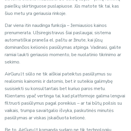
paieškų skirtinguose puslapiuose. Jūs matote tik tai, kas
šiuo metu yra geriausia rinkoje.
Dar viena itin naudinga funkcija – žemiausios kainos
prenumerata. Užsiregistravus šiai paslaugai, sistema
automatiškai praneša el. paštu ar žinute, kai jūsų
dominančios kelionės pasiūlymas atpinga. Vadinasi, galite
ramiai laukti geriausio momento, be nuolatinio tikrinimo ar
sekimo.
AirGuru.lt siūlo ne tik aiškiai pateiktus pasiūlymus su
realiomis kainomis ir datomis, bet ir suteikia galimybę
susisiekti su konsultantais bet kuriuo paros metu.
Klientams ypač vertinga tai, kad platformoje galima lengvai
filtruoti pasiūlymus pagal poreikius – ar tai būtų poilsis su
vaikais, trumpa savaitgalio išvyka, paskutinės minutės
pasiūlymas ar viskas įskaičiuota kelionė.
Be to, AirGuru.lt komandą sudaro ne tik technologijų