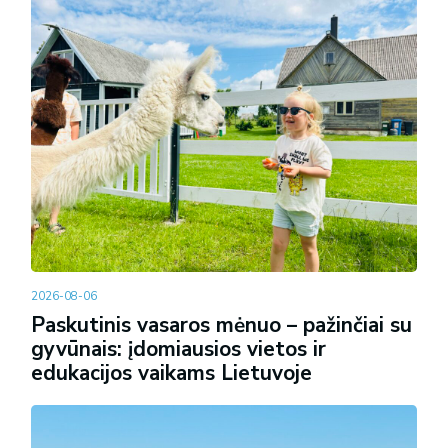
2026-08-06
Paskutinis vasaros mėnuo – pažinčiai su
gyvūnais: įdomiausios vietos ir
edukacijos vaikams Lietuvoje