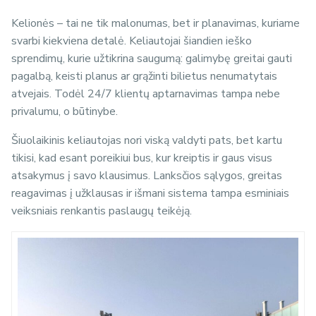
Kelionės – tai ne tik malonumas, bet ir planavimas, kuriame
svarbi kiekviena detalė. Keliautojai šiandien ieško
sprendimų, kurie užtikrina saugumą: galimybę greitai gauti
pagalbą, keisti planus ar grąžinti bilietus nenumatytais
atvejais. Todėl 24/7 klientų aptarnavimas tampa nebe
privalumu, o būtinybe.
Šiuolaikinis keliautojas nori viską valdyti pats, bet kartu
tikisi, kad esant poreikiui bus, kur kreiptis ir gaus visus
atsakymus į savo klausimus. Lanksčios sąlygos, greitas
reagavimas į užklausas ir išmani sistema tampa esminiais
veiksniais renkantis paslaugų teikėją.