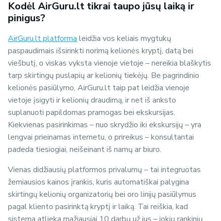
Kodėl AirGuru.lt tikrai taupo jūsų laiką ir
pinigus?
AirGuru.lt platforma
leidžia vos keliais mygtukų
paspaudimais išsirinkti norimą kelionės kryptį, datą bei
viešbutį, o viskas vyksta vienoje vietoje – nereikia blaškytis
tarp skirtingų puslapių ar kelionių tiekėjų. Be pagrindinio
kelionės pasiūlymo, AirGuru.lt taip pat leidžia vienoje
vietoje įsigyti ir kelionių draudimą, ir net iš anksto
suplanuoti papildomas pramogas bei ekskursijas.
Kiekvienas pasirinkimas – nuo skrydžio iki ekskursijų – yra
lengvai prieinamas internetu, o prireikus – konsultantai
padeda tiesiogiai, neišeinant iš namų ar biuro.
Vienas didžiausių platformos privalumų – tai integruotas
žemiausios kainos įrankis, kuris automatiškai palygina
skirtingų kelionių organizatorių bei oro linijų pasiūlymus
pagal kliento pasirinktą kryptį ir laiką. Tai reiškia, kad
sistema atlieka mažiausiai 10 darbų už jus – jokių rankinių