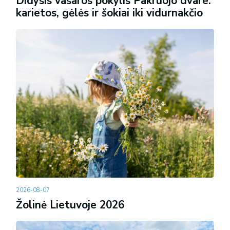
Didysis vasaros pokylis Pakruojo dvare:
karietos, gėlės ir šokiai iki vidurnakčio
2026-08-07
Žolinė Lietuvoje 2026