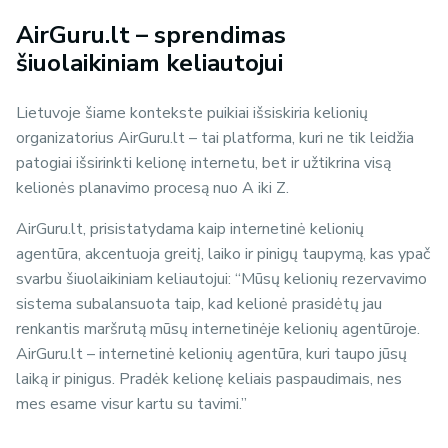
AirGuru.lt – sprendimas
šiuolaikiniam keliautojui
Lietuvoje šiame kontekste puikiai išsiskiria kelionių
organizatorius AirGuru.lt – tai platforma, kuri ne tik leidžia
patogiai išsirinkti kelionę internetu, bet ir užtikrina visą
kelionės planavimo procesą nuo A iki Z.
AirGuru.lt, prisistatydama kaip internetinė kelionių
agentūra, akcentuoja greitį, laiko ir pinigų taupymą, kas ypač
svarbu šiuolaikiniam keliautojui: “Mūsų kelionių rezervavimo
sistema subalansuota taip, kad kelionė prasidėtų jau
renkantis maršrutą mūsų internetinėje kelionių agentūroje.
AirGuru.lt – internetinė kelionių agentūra, kuri taupo jūsų
laiką ir pinigus. Pradėk kelionę keliais paspaudimais, nes
mes esame visur kartu su tavimi.”