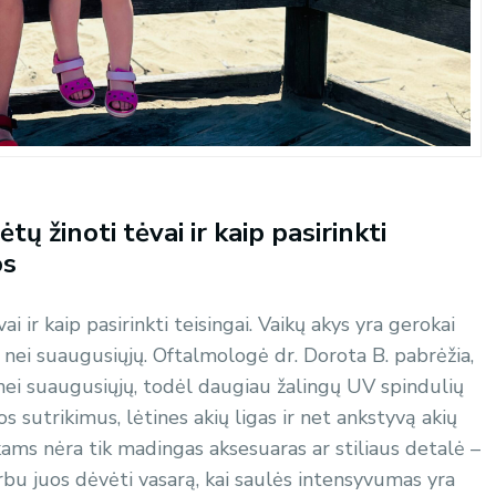
tų žinoti tėvai ir kaip pasirinkti
os
i ir kaip pasirinkti teisingai. Vaikų akys yra gerokai
 nei suaugusiųjų. Oftalmologė dr. Dorota B. pabrėžia,
s nei suaugusiųjų, todėl daugiau žalingų UV spindulių
gos sutrikimus, lėtines akių ligas ir net ankstyvą akių
kams nėra tik madingas aksesuaras ar stiliaus detalė –
bu juos dėvėti vasarą, kai saulės intensyvumas yra