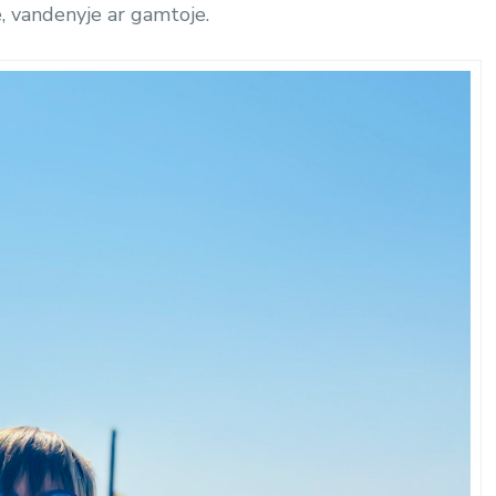
ke, vandenyje ar gamtoje.