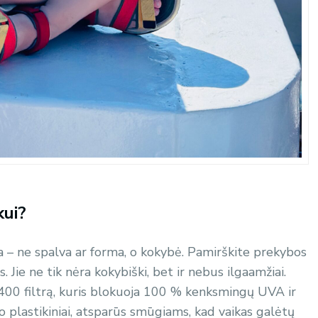
kui?
ia – ne spalva ar forma, o kokybė. Pamirškite prekybos
Jie ne tik nėra kokybiški, bet ir nebus ilgaamžiai.
 UV400 filtrą, kuris blokuoja 100 % kenksmingų UVA ir
 o plastikiniai, atsparūs smūgiams, kad vaikas galėtų