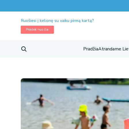
Ruošiesi į kelionę su vaiku pirmą kartą?
Pradėk nuo čia
Pradžia
Atrandame Lie