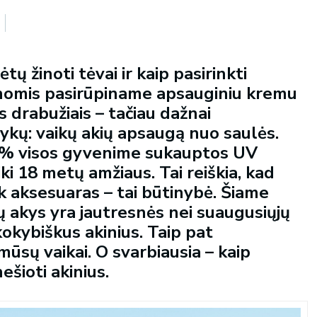
tų žinoti tėvai ir kaip pasirinkti
enomis pasirūpiname apsauginiu kremu
 drabužiais – tačiau dažnai
ykų: vaikų akių apsaugą nuo saulės.
80 % visos gyvenime sukauptos UV
ki 18 metų amžiaus. Tai reiškia, kad
ik aksesuaras – tai būtinybė. Šiame
ų akys yra jautresnės nei suaugusiųjų
r kokybiškus akinius. Taip pat
mūsų vaikai. O svarbiausia – kaip
šioti akinius.