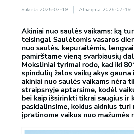
Sukurta:
2025-07-19
Atnaujinta:
2025-07-19
Akiniai nuo saulės vaikams: ką turė
teisingai. Saulėtomis vasaros di
nuo saulės, kepuraitėmis, lengvais
pamirštame vieną svarbiausių dal
Moksliniai tyrimai rodo, kad iki 
spindulių žalos vaikų akys gauna i
akiniai nuo saulės vaikams nėra t
straipsnyje aptarsime, kodėl vaik
bei kaip išsirinkti tikrai saugius i
pasidalinsime, kokius akinius turi 
įpratinome vaikus nuo mažumės ne