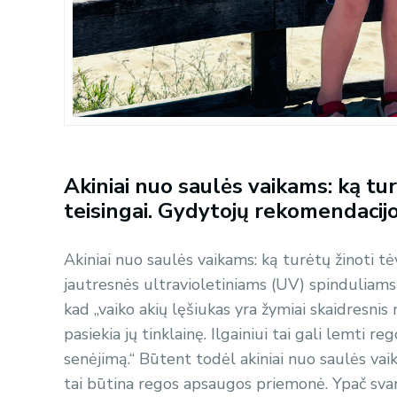
Akiniai nuo saulės vaikams: ką turė
teisingai. Gydytojų rekomendacij
Akiniai nuo saulės vaikams: ką turėtų žinoti tėva
jautresnės ultravioletiniams (UV) spinduliams
kad „vaiko akių lęšiukas yra žymiai skaidresni
pasiekia jų tinklainę. Ilgainiui tai gali lemti re
senėjimą.“ Būtent todėl akiniai nuo saulės vai
tai būtina regos apsaugos priemonė. Ypač svar