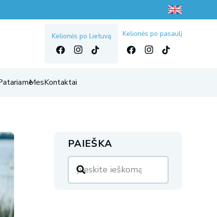
Kelionės po pasaulį
Kelionės po Lietuvą
Patariame
Mes
Kontaktai
PAIEŠKA