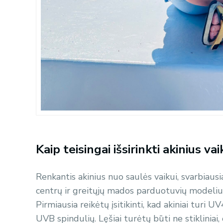
Kaip teisingai išsirinkti akinius vai
Renkantis akinius nuo saulės vaikui, svarbiaus
centrų ir greitųjų mados parduotuvių modelius. 
Pirmiausia reikėtų įsitikinti, kad akiniai turi
UVB spindulių. Lęšiai turėtų būti ne stikliniai,