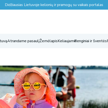
Didžiausias Lietuvoje kelionių ir pramogų su vaikais portalas
tuvą
Atrandame pasaulį
Žemėlapis
Keliaujame
Renginiai ir šventės