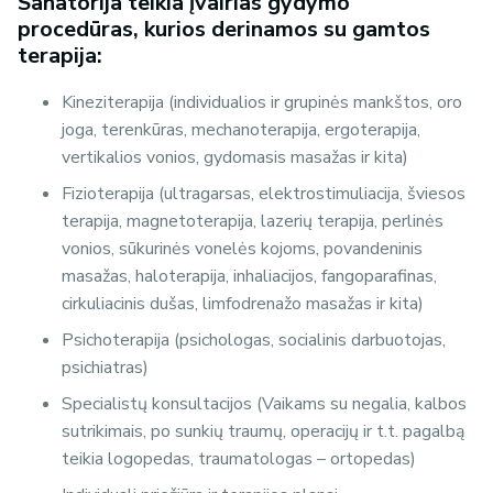
Sanatorija teikia įvairias gydymo
procedūras, kurios derinamos su gamtos
terapija:
Kineziterapija (individualios ir grupinės mankštos, oro
joga, terenkūras, mechanoterapija, ergoterapija,
vertikalios vonios, gydomasis masažas ir kita)
Fizioterapija (ultragarsas, elektrostimuliacija, šviesos
terapija, magnetoterapija, lazerių terapija, perlinės
vonios, sūkurinės vonelės kojoms, povandeninis
masažas, haloterapija, inhaliacijos, fangoparafinas,
cirkuliacinis dušas, limfodrenažo masažas ir kita)
Psichoterapija (psichologas, socialinis darbuotojas,
psichiatras)
Specialistų konsultacijos (Vaikams su negalia, kalbos
sutrikimais, po sunkių traumų, operacijų ir t.t. pagalbą
teikia logopedas, traumatologas – ortopedas)