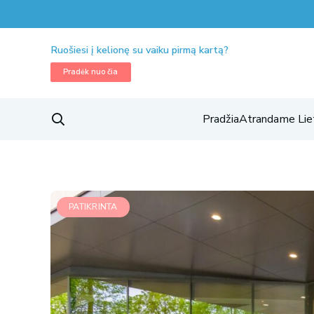
Ruošiesi į kelionę su vaiku pirmą kartą?
Pradėk nuo čia
Pradžia
Atrandame Lie
PATIKRINTA