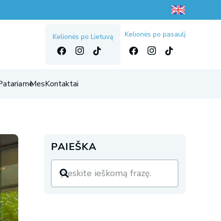
Kelionės po pasaulį
Kelionės po Lietuvą
Patariame
Mes
Kontaktai
PAIEŠKA