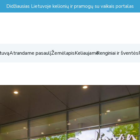
Didžiausias Lietuvoje kelionių ir pramogų su vaikais portalas
tuvą
Atrandame pasaulį
Žemėlapis
Keliaujame
Renginiai ir šventės