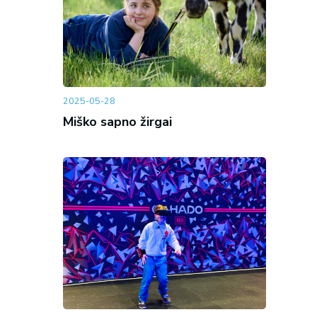
2025-05-28
Miško sapno žirgai