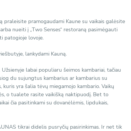
raleisite pramogaudami Kaune su vaikais galėsite
e arba nueiti į „Two Senses“ restoraną pasimėgauti
ti patogioje lovoje.
 viešbutyje, lankydami Kauną.
 Užsienyje labai populiaru šeimos kambariai, tačiau
esiog du sujungtus kambarius ar kambarius su
, kuris yra šalia tėvų miegamojo kambario. Vaikų
, o tualete rasite vaikišką naktipuodį. Bet to
ai čia pasitinkami su dovanėlėmis, lipdukais,
 tikrai didelis pusryčių pasirinkimas. Ir net tik