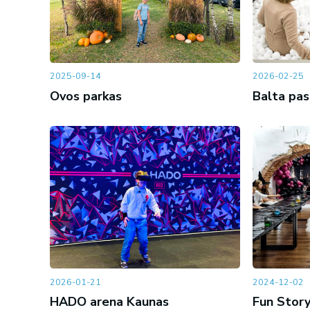
2025-09-14
2026-02-25
Ovos parkas
Balta pa
2026-01-21
2024-12-02
HADO arena Kaunas
Fun Story