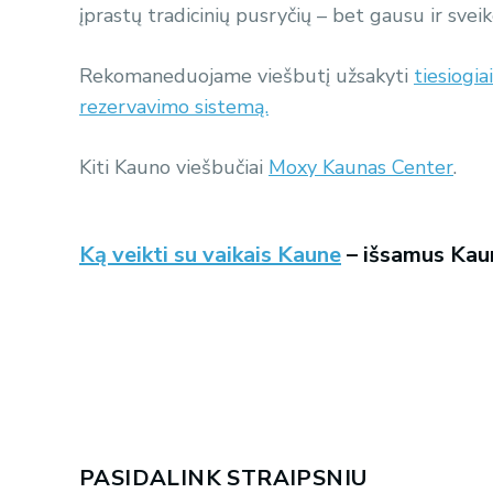
įprastų tradicinių pusryčių – bet gausu ir svei
Rekomaneduojame viešbutį užsakyti
tiesiogia
rezervavimo sistemą.
Kiti Kauno viešbučiai
Moxy Kaunas Center
.
Ką veikti su vaikais Kaune
– išsamus Kaun
PASIDALINK STRAIPSNIU