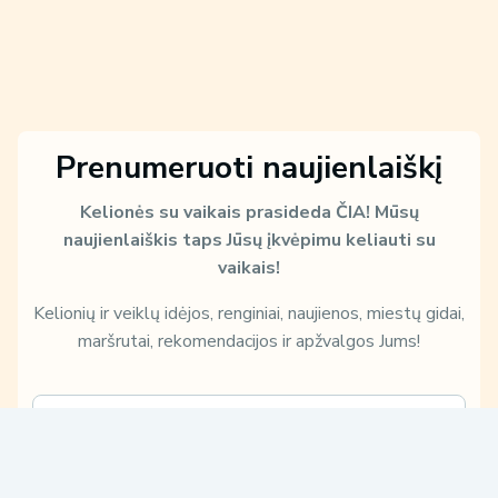
Prenumeruoti naujienlaiškį
Kelionės su vaikais prasideda ČIA!
Mūsų
naujienlaiškis taps Jūsų įkvėpimu keliauti su
vaikais!
Kelionių ir veiklų idėjos, renginiai, naujienos, miestų gidai,
maršrutai, rekomendacijos ir apžvalgos Jums!
E
p
m
e
a
r
i
s
Sužinokite, kaip ir kam Jūsų duomenis naudosime, perskaitę mūsų
l
k
Privatumo politiką: