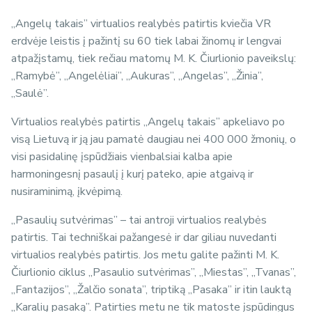
„Angelų takais” virtualios realybės patirtis kviečia VR
erdvėje leistis į pažintį su 60 tiek labai žinomų ir lengvai
atpažįstamų, tiek rečiau matomų M. K. Čiurlionio paveikslų:
„Ramybė”, „Angelėliai”, „Aukuras”, „Angelas”, „Žinia”,
„Saulė”.
Virtualios realybės patirtis „Angelų takais” apkeliavo po
visą Lietuvą ir ją jau pamatė daugiau nei 400 000 žmonių, o
visi pasidalinę įspūdžiais vienbalsiai kalba apie
harmoningesnį pasaulį į kurį pateko, apie atgaivą ir
nusiraminimą, įkvėpimą.
„Pasaulių sutvėrimas” – tai antroji virtualios realybės
patirtis. Tai techniškai pažangesė ir dar giliau nuvedanti
virtualios realybės patirtis. Jos metu galite pažinti M. K.
Čiurlionio ciklus „Pasaulio sutvėrimas”, „Miestas”, „Tvanas”,
„Fantazijos”, „Žalčio sonata”, triptiką „Pasaka” ir itin lauktą
„Karalių pasaką”. Patirties metu ne tik matoste įspūdingus