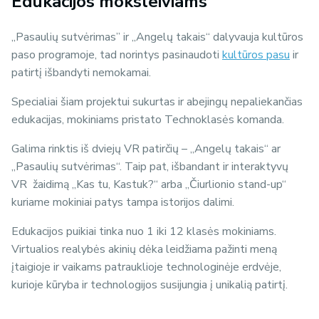
Edukacijos moksleiviams
„Pasaulių sutvėrimas” ir „Angelų takais“ dalyvauja kultūros
paso programoje, tad norintys pasinaudoti
kultūros pasu
ir
patirtį išbandyti nemokamai.
Specialiai šiam projektui sukurtas ir abejingų nepaliekančias
edukacijas, mokiniams pristato Technoklasės komanda.
Galima rinktis iš dviejų VR patirčių – „Angelų takais“ ar
„Pasaulių sutvėrimas“. Taip pat, išbandant ir interaktyvų
VR žaidimą „Kas tu, Kastuk?“ arba „Čiurlionio stand-up“
kuriame mokiniai patys tampa istorijos dalimi.
Edukacijos puikiai tinka nuo 1 iki 12 klasės mokiniams.
Virtualios realybės akinių dėka leidžiama pažinti meną
įtaigioje ir vaikams patrauklioje technologinėje erdvėje,
kurioje kūryba ir technologijos susijungia į unikalią patirtį.