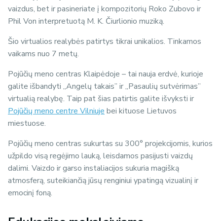
vaizdus, bet ir pasineriate į kompozitorių Roko Zubovo ir
Phil Von interpretuotą M. K. Čiurlionio muziką.
Šio virtualios realybės patirtys tikrai unikalios. Tinkamos
vaikams nuo 7 metų.
Pojūčių meno centras Klaipėdoje – tai nauja erdvė, kurioje
galite išbandyti „Angelų takais” ir „Pasaulių sutvėrimas”
virtualią realybę. Taip pat šias patirtis galite išvyksti ir
Pojūčių meno centre Vilniuje
bei kituose Lietuvos
miestuose.
Pojūčių meno centras sukurtas su 300° projekcijomis, kurios
užpildo visą regėjimo lauką, leisdamos pasijusti vaizdų
dalimi. Vaizdo ir garso instaliacijos sukuria magišką
atmosferą, suteikiančią jūsų renginiui ypatingą vizualinį ir
emocinį foną.