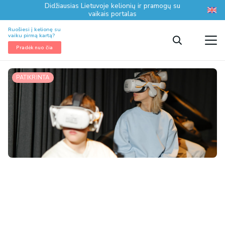
Didžiausias Lietuvoje kelionių ir pramogų su
vaikais portalas
Ruošiesi į kelionę su
vaiku pirmą kartą?
Pradėk nuo čia
PATIKRINTA