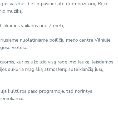
gus vaizdus, bet ir pasineriate į kompozitorių Roko
nio muziką.
s. Tinkamos vaikams nuo 7 metų.
dariusiame nuolatiniame pojūčių meno centre Vilniuje
ngose vietose.
ijomis, kurios užpildo visą regėjimo lauką, leisdamos
acijos sukuria magišką atmosferą, suteikiančią jūsų
auja kultūros paso programoje, tad norintys
i nemokamai.