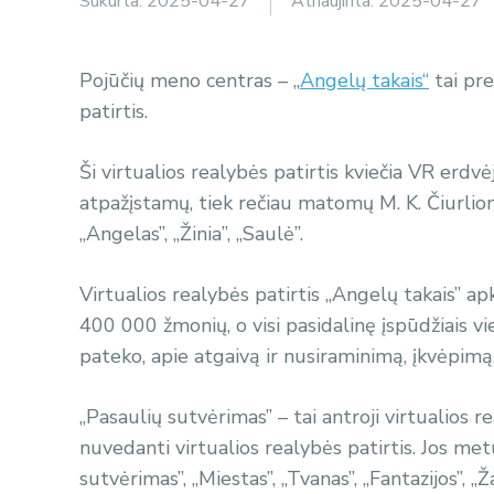
Sukurta:
2025-04-27
Atnaujinta:
2025-04-27
Pojūčių meno centras – „
Angelų takais“
tai pre
patirtis.
Ši virtualios realybės patirtis kviečia VR erdvėj
atpažįstamų, tiek rečiau matomų M. K. Čiurlioni
„Angelas”, „Žinia”, „Saulė”.
Virtualios realybės patirtis „Angelų takais” ap
400 000 žmonių, o visi pasidalinę įspūdžiais vi
pateko, apie atgaivą ir nusiraminimą, įkvėpimą
„Pasaulių sutvėrimas” – tai antroji virtualios r
nuvedanti virtualios realybės patirtis. Jos metu
sutvėrimas”, „Miestas”, „Tvanas”, „Fantazijos”, „Ž