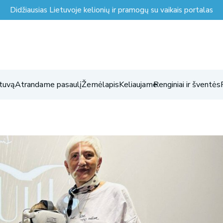
Didžiausias Lietuvoje kelionių ir pramogų su vaikais portalas
tuvą
Atrandame pasaulį
Žemėlapis
Keliaujame
Renginiai ir šventės