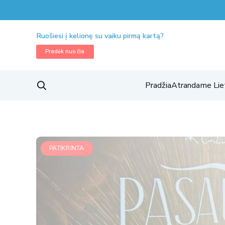
Ruošiesi į kelionę su vaiku pirmą kartą?
Pradėk nuo čia
Pradžia
Atrandame Lie
PATIKRINTA