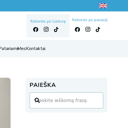
Kelionės po pasaulį
Kelionės po Lietuvą
Patariame
Mes
Kontaktai
PAIEŠKA