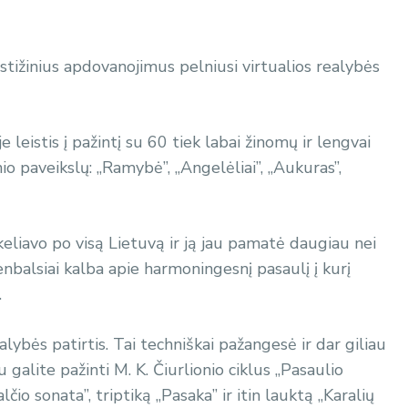
stižinius apdovanojimus pelniusi virtualios realybės
e leistis į pažintį su 60 tiek labai žinomų ir lengvai
o paveikslų: „Ramybė”, „Angelėliai”, „Aukuras”,
keliavo po visą Lietuvą ir ją jau pamatė daugiau nei
enbalsiai kalba apie harmoningesnį pasaulį į kurį
.
ealybės patirtis. Tai techniškai pažangesė ir dar giliau
 galite pažinti M. K. Čiurlionio ciklus „Pasaulio
alčio sonata”, triptiką „Pasaka” ir itin lauktą „Karalių