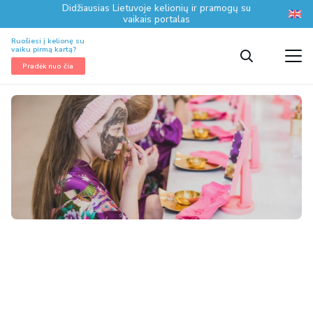
Didžiausias Lietuvoje kelionių ir pramogų su
vaikais portalas
Ruošiesi į kelionę su
vaiku pirmą kartą?
Pradėk nuo čia