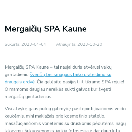
Mergaičių SPA Kaune
Sukurta:
2023-04-04
Atnaujinta:
2023-10-20
Mergaičių SPA Kaune – tai naujai duris atvėrusi vaikų
gimtadienio
švenčių bei smagaus laiko praleidimo su
draugais erdvė
. Čia galėsite pasijusti it tikrame SPA rojuje!
O mamoms daugiau nereikės sukti galvos kur švęsti
mergaičių gimtadienius.
Visi atvykę gaus puikią galimybę pasilepinti įvairiomis veido
kaukėmis, mini makiažais prie kosmetinio stalelio,
masažuojančiomis vonelėmis su druskomis pėdutėms, nagų
lakavimu, šukuosenomis, jaukia fotosesija ir dar daug kitų