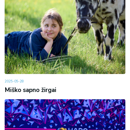
2025-05-28
Miško sapno žirgai