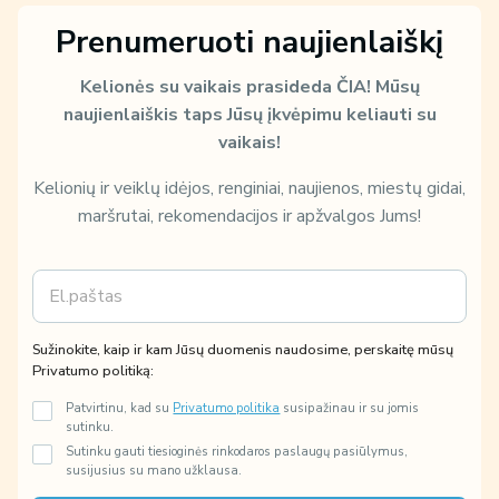
Prenumeruoti naujienlaiškį
Kelionės su vaikais prasideda ČIA!
Mūsų
naujienlaiškis taps Jūsų įkvėpimu keliauti su
vaikais!
Kelionių ir veiklų idėjos, renginiai, naujienos, miestų gidai,
maršrutai, rekomendacijos ir apžvalgos Jums!
E
S
m
u
a
ž
i
i
Sužinokite, kaip ir kam Jūsų duomenis naudosime, perskaitę mūsų
l
n
Privatumo politiką:
*
o
k
Patvirtinu, kad su
Privatumo politika
susipažinau ir su jomis
i
sutinku.
t
Sutinku gauti tiesioginės rinkodaros paslaugų pasiūlymus,
e
susijusius su mano užklausa.
,