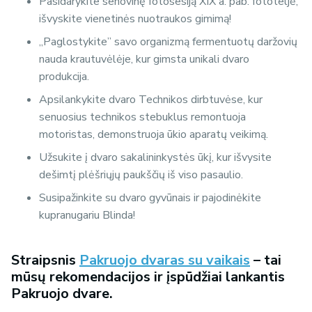
Pasidarykite senovinę fotosesiją XIX a. pab. fototeljė,
išvyskite vienetinės nuotraukos gimimą!
„Paglostykite” savo organizmą fermentuotų daržovių
nauda krautuvėlėje, kur gimsta unikali dvaro
produkcija.
Apsilankykite dvaro Technikos dirbtuvėse, kur
senuosius technikos stebuklus remontuoja
motoristas, demonstruoja ūkio aparatų veikimą.
Užsukite į dvaro sakalininkystės ūkį, kur išvysite
dešimtį plėšriųjų paukščių iš viso pasaulio.
Susipažinkite su dvaro gyvūnais ir pajodinėkite
kupranugariu Blinda!
Straipsnis
Pakruojo dvaras su vaikais
– tai
mūsų rekomendacijos ir įspūdžiai lankantis
Pakruojo dvare.