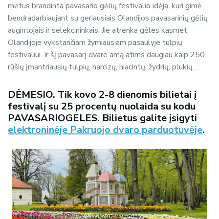
metus brandinta pavasario gėlių festivalio idėja, kuri gimė
bendradarbiaujant su geriausiais Olandijos pavasarinių gėlių
augintojais ir selekcininkais. Jie atrenka gėles kasmet
Olandijoje vykstančiam žymiausiam pasaulyje tulpių
festivaliui. Ir šį pavasarį dvare amą atims daugiau kaip 250
rūšių įmantriausių tulpių, narcizų, hiacintų, žydrių, plukių…
DĖMESIO. Tik kovo 2-8 dienomis bilietai į
festivalį su 25 procentų nuolaida su kodu
PAVASARIOGELES. Bilietus galite įsigyti
elektroninėje Pakruojo dvaro parduotuvėje
.