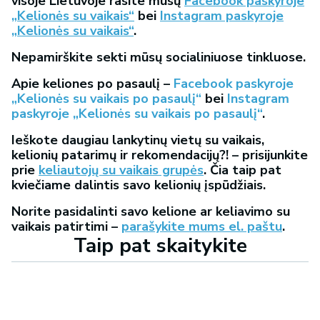
visoje Lietuvoje rasite mūsų
Facebook paskyroje
„Kelionės su vaikais“
bei
Instagram paskyroje
„Kelionės su vaikais“
.
Nepamirškite sekti mūsų socialiniuose tinkluose.
Apie keliones po pasaulį –
Facebook paskyroje
„Kelionės su vaikais po pasaulį“
bei
Instagram
paskyroje „Kelionės su vaikais po pasaulį“
.
Ieškote daugiau lankytinų vietų su vaikais,
kelionių patarimų ir rekomendacijų?! – prisijunkite
prie
keliautojų su vaikais grupės
. Čia taip pat
kviečiame dalintis savo kelionių įspūdžiais.
Norite pasidalinti savo kelione ar keliavimo su
vaikais patirtimi –
parašykite mums el. paštu
.
Taip pat skaitykite