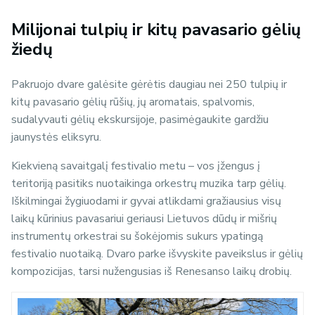
Milijonai tulpių ir kitų pavasario gėlių
žiedų
Pakruojo dvare galėsite gėrėtis daugiau nei 250 tulpių ir
kitų pavasario gėlių rūšių, jų aromatais, spalvomis,
sudalyvauti gėlių ekskursijoje, pasimėgaukite gardžiu
jaunystės eliksyru.
Kiekvieną savaitgalį festivalio metu – vos įžengus į
teritoriją pasitiks nuotaikinga orkestrų muzika tarp gėlių.
Iškilmingai žygiuodami ir gyvai atlikdami gražiausius visų
laikų kūrinius pavasariui geriausi Lietuvos dūdų ir mišrių
instrumentų orkestrai su šokėjomis sukurs ypatingą
festivalio nuotaiką. Dvaro parke išvyskite paveikslus ir gėlių
kompozicijas, tarsi nužengusias iš Renesanso laikų drobių.