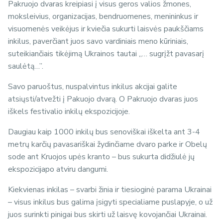
Pakruojo dvaras kreipiasi į visus geros valios žmones,
moksleivius, organizacijas, bendruomenes, menininkus ir
visuomenės veikėjus ir kviečia sukurti laisvės paukščiams
inkilus, paverčiant juos savo vardiniais meno kūriniais,
suteikiančiais tikėjimą Ukrainos tautai „… sugrįžt pavasarį
saulėtą…”.
Savo paruoštus, nuspalvintus inkilus akcijai galite
atsiųsti/atvežti į Pakuojo dvarą. O Pakruojo dvaras juos
iškels festivalio inkilų ekspozicijoje.
Daugiau kaip 1000 inkilų bus senoviškai iškelta ant 3-4
metrų karčių pavasariškai žydinčiame dvaro parke ir Obelų
sode ant Kruojos upės kranto – bus sukurta didžiulė jų
ekspozicijapo atviru dangumi.
Kiekvienas inkilas – svarbi žinia ir tiesioginė parama Ukrainai
– visus inkilus bus galima įsigyti specialiame puslapyje, o už
juos surinkti pinigai bus skirti už laisvę kovojančiai Ukrainai.