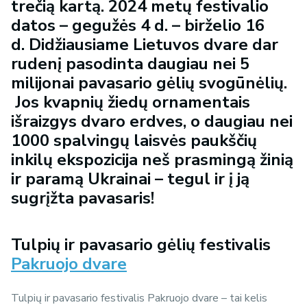
trečią kartą. 2024 metų festivalio
datos – gegužės 4 d. – birželio 16
d. Didžiausiame Lietuvos dvare dar
rudenį pasodinta daugiau nei 5
milijonai pavasario gėlių svogūnėlių.
Jos kvapnių žiedų ornamentais
išraizgys dvaro erdves, o daugiau nei
1000 spalvingų laisvės paukščių
inkilų ekspozicija neš prasmingą žinią
ir paramą Ukrainai – tegul ir į ją
sugrįžta pavasaris!
Tulpių ir pavasario gėlių festivalis
Pakruojo dvare
Tulpių ir pavasario festivalis Pakruojo dvare – tai kelis