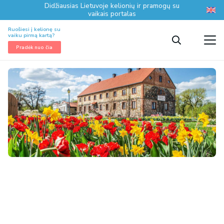
Didžiausias Lietuvoje kelionių ir pramogų su
vaikais portalas
Ruošiesi į kelionę su
vaiku pirmą kartą?
Pradėk nuo čia