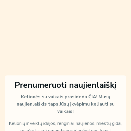
Prenumeruoti naujienlaiškį
Kelionės su vaikais prasideda ČIA!
Mūsų
naujienlaiškis taps Jūsų įkvėpimu keliauti su
vaikais!
Kelionių ir veiklų idėjos, renginiai, naujienos, miestų gidai,
maršrutai, rekomendacijos ir apžvalgos Jums!