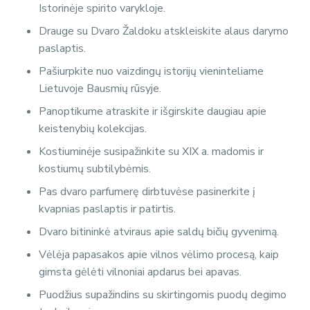
Istorinėje spirito varykloje.
Drauge su Dvaro Žaldoku atskleiskite alaus darymo
paslaptis.
Pašiurpkite nuo vaizdingų istorijų vieninteliame
Lietuvoje Bausmių rūsyje.
Panoptikume atraskite ir išgirskite daugiau apie
keistenybių kolekcijas.
Kostiuminėje susipažinkite su XIX a. madomis ir
kostiumų subtilybėmis.
Pas dvaro parfumerę dirbtuvėse pasinerkite į
kvapnias paslaptis ir patirtis.
Dvaro bitininkė atviraus apie saldų bičių gyvenimą.
Vėlėja papasakos apie vilnos vėlimo procesą, kaip
gimsta gėlėti vilnoniai apdarus bei apavas.
Puodžius supažindins su skirtingomis puodų degimo