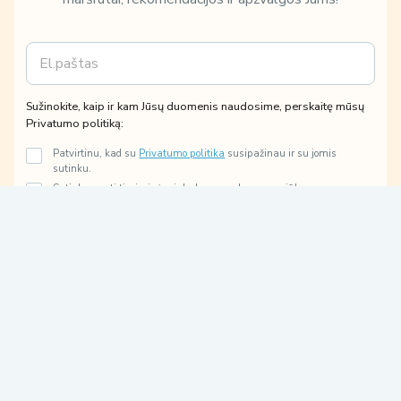
E
m
a
i
d
Sužinokite, kaip ir kam Jūsų duomenis naudosime, perskaitę mūsų
l
u
Privatumo politiką:
*
o
Patvirtinu, kad su
Privatumo politika
susipažinau ir su jomis
m
sutinku.
e
Sutinku gauti tiesioginės rinkodaros paslaugų pasiūlymus,
n
susijusius su mano užklausa.
i
s
P
Prenumeruoti
r
i
v
a
t
u
m
o
P