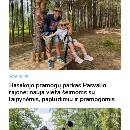
2026-07-25
Basakojo pramogų parkas Pasvalio
rajone: nauja vieta šeimoms su
laipynėmis, paplūdimiu ir pramogomis