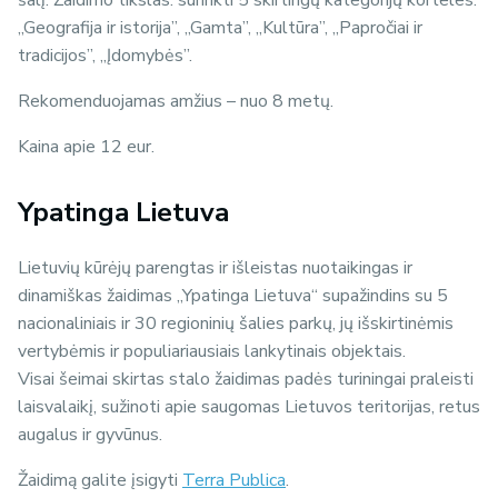
šalį. Žaidimo tikslas: surinkti 5 skirtingų kategorijų korteles:
„Geografija ir istorija”, „Gamta”, „Kultūra”, „Papročiai ir
tradicijos”, „Įdomybės”.
Rekomenduojamas amžius – nuo 8 metų.
Kaina apie 12 eur.
Ypatinga Lietuva
Lietuvių kūrėjų parengtas ir išleistas nuotaikingas ir
dinamiškas žaidimas „Ypatinga Lietuva“ supažindins su 5
nacionaliniais ir 30 regioninių šalies parkų, jų išskirtinėmis
vertybėmis ir populiariausiais lankytinais objektais.
Visai šeimai skirtas stalo žaidimas padės turiningai praleisti
laisvalaikį, sužinoti apie saugomas Lietuvos teritorijas, retus
augalus ir gyvūnus.
Žaidimą galite įsigyti
Terra Publica
.