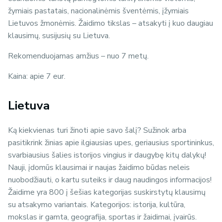
žymiais pastatais, nacionalinėmis šventėmis, įžymiais
Lietuvos žmonėmis. Žaidimo tikslas – atsakyti į kuo daugiau
klausimų, susijusių su Lietuva.
Rekomenduojamas amžius – nuo 7 metų.
Kaina: apie 7 eur.
Lietuva
Ką kiekvienas turi žinoti apie savo šalį? Sužinok arba
pasitikrink žinias apie ilgiausias upes, geriausius sportininkus,
svarbiausius šalies istorijos vingius ir daugybę kitų dalykų!
Nauji, įdomūs klausimai ir naujas žaidimo būdas neleis
nuobodžiauti, o kartu suteiks ir daug naudingos informacijos!
Žaidime yra 800 į šešias kategorijas suskirstytų klausimų
su atsakymo variantais. Kategorijos: istorija, kultūra,
mokslas ir gamta, geografija, sportas ir žaidimai, įvairūs.