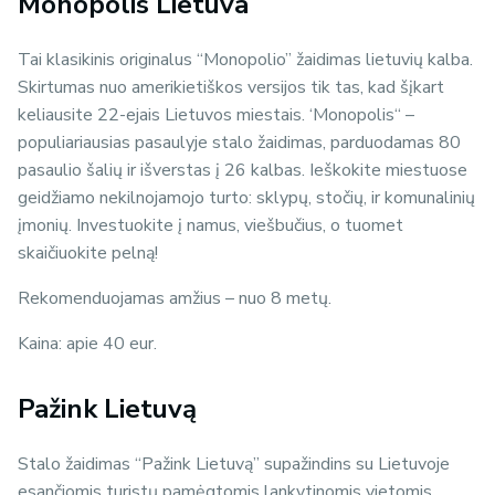
Monopolis Lietuva
Tai klasikinis originalus “Monopolio” žaidimas lietuvių kalba.
Skirtumas nuo amerikietiškos versijos tik tas, kad šįkart
keliausite 22-ejais Lietuvos miestais. ‘Monopolis“ –
populiariausias pasaulyje stalo žaidimas, parduodamas 80
pasaulio šalių ir išverstas į 26 kalbas. Ieškokite miestuose
geidžiamo nekilnojamojo turto: sklypų, stočių, ir komunalinių
įmonių. Investuokite į namus, viešbučius, o tuomet
skaičiuokite pelną!
Rekomenduojamas amžius – nuo 8 metų.
Kaina: apie 40 eur.
Pažink Lietuvą
Stalo žaidimas “Pažink Lietuvą” supažindins su Lietuvoje
esančiomis turistų pamėgtomis lankytinomis vietomis,