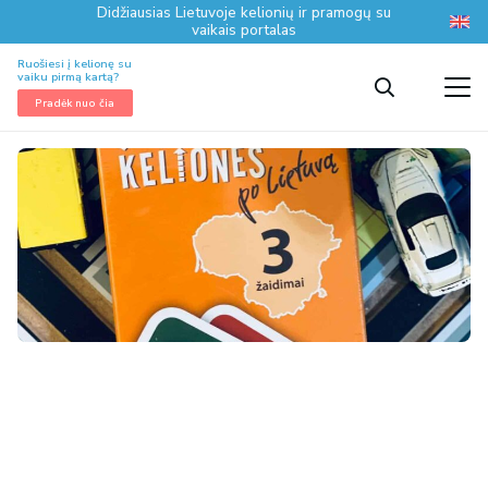
Didžiausias Lietuvoje kelionių ir pramogų su
vaikais portalas
Ruošiesi į kelionę su
vaiku pirmą kartą?
Pradėk nuo čia