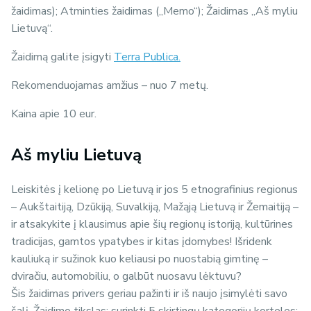
žaidimas); Atminties žaidimas („Memo“); Žaidimas „Aš myliu
Lietuvą“.
Žaidimą galite įsigyti
Terra Publica.
Rekomenduojamas amžius – nuo 7 metų.
Kaina apie 10 eur.
Aš myliu Lietuvą
Leiskitės į kelionę po Lietuvą ir jos 5 etnografinius regionus
– Aukštaitiją, Dzūkiją, Suvalkiją, Mažąją Lietuvą ir Žemaitiją –
ir atsakykite į klausimus apie šių regionų istoriją, kultūrines
tradicijas, gamtos ypatybes ir kitas įdomybes! Išridenk
kauliuką ir sužinok kuo keliausi po nuostabią gimtinę –
dviračiu, automobiliu, o galbūt nuosavu lėktuvu?
Šis žaidimas privers geriau pažinti ir iš naujo įsimylėti savo