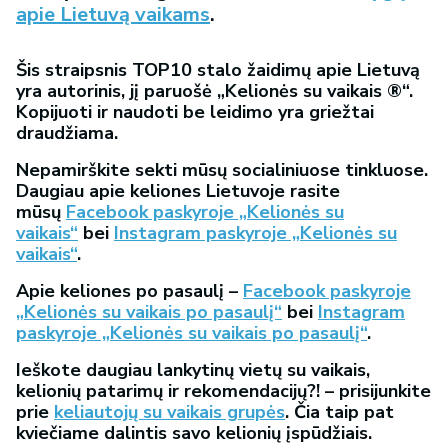
apie Lietuvą vaikams
.
Šis straipsnis TOP10 stalo žaidimų apie Lietuvą
yra autorinis, jį paruošė „Kelionės su vaikais ®“.
Kopijuoti ir naudoti be leidimo yra griežtai
draudžiama.
Nepamirškite sekti mūsų socialiniuose tinkluose.
Daugiau apie keliones Lietuvoje rasite
mūsų
Facebook paskyroje „Kelionės su
vaikais“
bei
Instagram paskyroje „Kelionės su
vaikais“
.
Apie keliones po pasaulį –
Facebook paskyroje
„Kelionės su vaikais po pasaulį“
bei
Instagram
paskyroje „Kelionės su vaikais po pasaulį“
.
Ieškote daugiau lankytinų vietų su vaikais,
kelionių patarimų ir rekomendacijų?! – prisijunkite
prie
keliautojų su vaikais grupės
. Čia taip pat
kviečiame dalintis savo kelionių įspūdžiais.