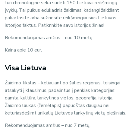
turi chronologine seka sudėti 150 Lietuvai reikšmingų
įvykių. Tai puikus edukacinis žaidimas, kadangi žaidžiant
pakartosite arba sužinosite reikšmingiausius Lietuvos
istorijos faktus. Patikrinkite savo istorijos žinias!
Rekomenduojamas amžius – nuo 10 metų.
Kaina apie 10 eur.
Visa Lietuva
Žaidimo tikslas – keliaujant po šalies regionus, teisingai
atsakyti į klausimus, padalintus į penkias kategorijas:
gamta, kultūra, lankytinos vietos, geografija, istorija.
Žaidimo laukas (žemėlapis) papuoštas daugiau nei
keturiasdešimt unikalių Lietuvos lankytinų vietų piešiniais.
Rekomenduojamas amžius – nuo 7 metų.