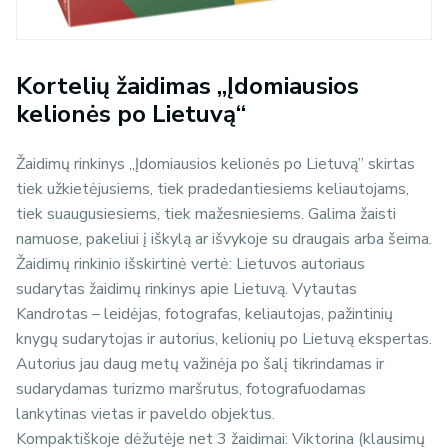
Kortelių žaidimas „Įdomiausios
kelionės po Lietuvą“
Žaidimų rinkinys „Įdomiausios kelionės po Lietuvą” skirtas
tiek užkietėjusiems, tiek pradedantiesiems keliautojams,
tiek suaugusiesiems, tiek mažesniesiems. Galima žaisti
namuose, pakeliui į iškylą ar išvykoje su draugais arba šeima.
Žaidimų rinkinio išskirtinė vertė: Lietuvos autoriaus
sudarytas žaidimų rinkinys apie Lietuvą. Vytautas
Kandrotas – leidėjas, fotografas, keliautojas, pažintinių
knygų sudarytojas ir autorius, kelionių po Lietuvą ekspertas.
Autorius jau daug metų važinėja po šalį tikrindamas ir
sudarydamas turizmo maršrutus, fotografuodamas
lankytinas vietas ir paveldo objektus.
Kompaktiškoje dėžutėje net 3 žaidimai: Viktorina (klausimų