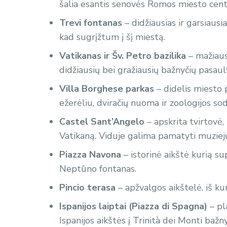
šalia esantis senovės Romos miesto centr
Trevi fontanas
– didžiausias ir garsiaus
kad sugrįžtum į šį miestą.
Vatikanas ir Šv. Petro bazilika
– mažiaus
didžiausių bei gražiausių bažnyčių pasaul
Villa Borghese parkas
– didelis miesto 
ežerėliu, dviračių nuoma ir zoologijos so
Castel Sant’Angelo
– apskrita tvirtovė,
Vatikaną. Viduje galima pamatyti muziejų
Piazza Navona
– istorinė aikštė kurią su
Neptūno fontanas.
Pincio terasa
– apžvalgos aikštelė, iš k
Ispanijos laiptai (Piazza di Spagna)
– pl
Ispanijos aikštės į Trinità dei Monti bažn