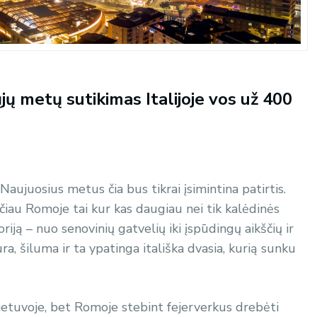
jųjų metų sutikimas Italijoje vos už 400
 Naujuosius metus čia bus tikrai įsimintina patirtis.
ačiau Romoje tai kur kas daugiau nei tik kalėdinės
riją – nuo senovinių gatvelių iki įspūdingų aikščių ir
a, šiluma ir ta ypatinga itališka dvasia, kurią sunku
ietuvoje, bet Romoje stebint fejerverkus drebėti