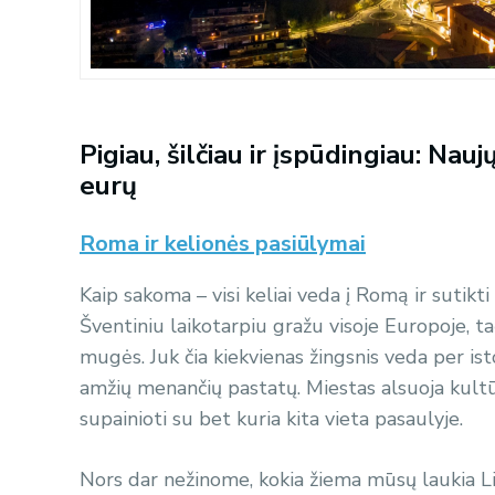
Pigiau, šilčiau ir įspūdingiau: Nau
eurų
Roma ir kelionės pasiūlymai
Kaip sakoma – visi keliai veda į Romą ir sutikti
Šventiniu laikotarpiu gražu visoje Europoje, t
mugės. Juk čia kiekvienas žingsnis veda per isto
amžių menančių pastatų. Miestas alsuoja kultūr
supainioti su bet kuria kita vieta pasaulyje.
Nors dar nežinome, kokia žiema mūsų laukia L