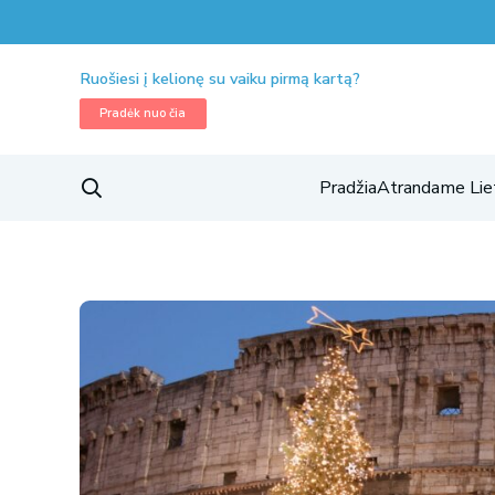
Ruošiesi į kelionę su vaiku pirmą kartą?
Pradėk nuo čia
Pradžia
Atrandame Lie