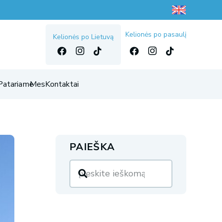
Kelionės po pasaulį
Kelionės po Lietuvą
Patariame
Mes
Kontaktai
PAIEŠKA