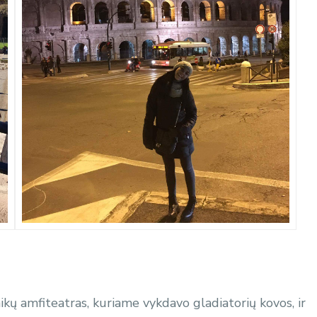
aikų amfiteatras, kuriame vykdavo gladiatorių kovos, ir