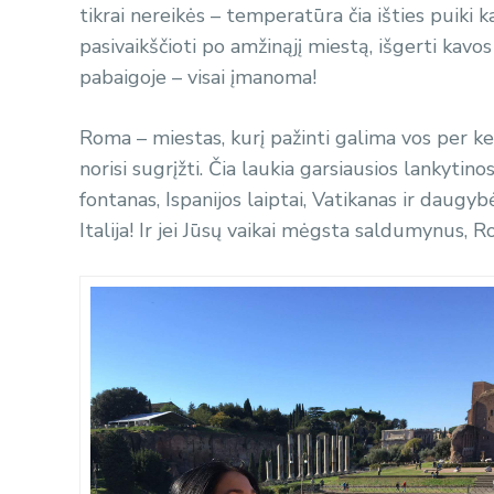
tikrai nereikės – temperatūra čia išties puiki
pasivaikščioti po amžinąjį miestą, išgerti kav
pabaigoje – visai įmanoma!
Roma – miestas, kurį pažinti galima vos per kel
norisi sugrįžti. Čia laukia garsiausios lankytino
fontanas, Ispanijos laiptai, Vatikanas ir daugyb
Italija! Ir jei Jūsų vaikai mėgsta saldumynus, 