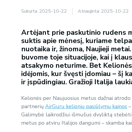
Sukurta:
2025-10-22
Atnaujinta:
2025-10-22
Artėjant prie paskutinio rudens m
suktis apie mėnesį, kuriame telpa
nuotaika ir, žinoma, Naujieji met
buvome toje situacijoje, kai į kla
atsakymo neturime. Bet Kelionės 
idėjomis, kur švęsti įdomiau – šį ka
ir įspūdingiau. Gražioji Italija lauki
Kelionės per Naujuosius metus dažnai atrodo 
partnerių
AirGuru kelionių pasiūlymų kainos
– 
Galimybė laikrodžiui išmušus dvyliktą stebėti f
metus po atviru Italijos dangumi – skamba kaip s