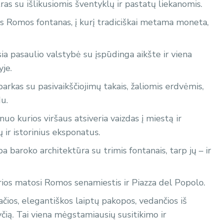
as su išlikusiomis šventyklų ir pastatų liekanomis.
ias Romos fontanas, į kurį tradiciškai metama moneta,
ia pasaulio valstybė su įspūdinga aikšte ir viena
yje.
parkas su pasivaikščiojimų takais, žaliomis erdvėmis,
du.
 nuo kurios viršaus atsiveria vaizdas į miestą ir
 ir istorinius eksponatus.
pa baroko architektūra su trimis fontanais, tarp jų – ir
urios matosi Romos senamiestis ir Piazza del Popolo.
ačios, elegantiškos laiptų pakopos, vedančios iš
yčią. Tai viena mėgstamiausių susitikimo ir