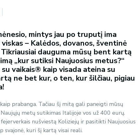
ėnesio, mintys jau po truputį ima
 viskas – Kalėdos, dovanos, šventinė
ai. Tikriausiai dauguma mūsų bent kartą
usimą „kur sutiksi Naujuosius metus?“
su vaikais® kaip visada ateina su
rtą ne bet kur, o ten, kur šilčiau, pigiau
a!
kaip prabanga. Tačiau šį mitą gali paneigti mūsų
Naujųjų metų sutikimas Italijoje vos už 400 eurų.
ejerverkais nušviestą Koliziejų ir pasitikti Naujuosius
vajonė, kuri šį kartą visai reali.