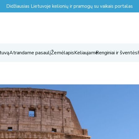
Didžiausias Lietuvoje kelionių ir pramogų su vaikais portalas
tuvą
Atrandame pasaulį
Žemėlapis
Keliaujame
Renginiai ir šventės