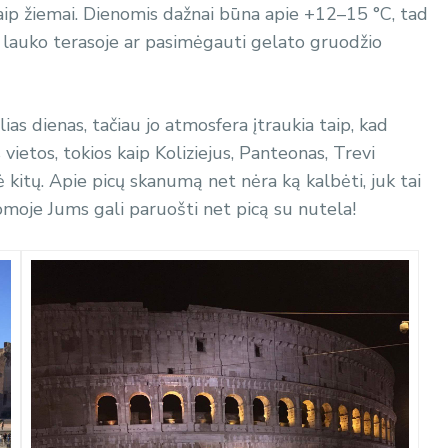
 kaip žiemai. Dienomis dažnai būna apie +12–15 °C, tad
os lauko terasoje ar pasimėgauti gelato gruodžio
ias dienas, tačiau jo atmosfera įtraukia taip, kad
s vietos, tokios kaip Koliziejus, Panteonas, Trevi
ė kitų.
Apie picų skanumą net nėra ką kalbėti, juk tai
Romoje Jums gali paruošti net picą su nutela!