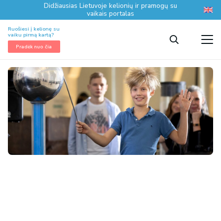
Didžiausias Lietuvoje kelionių ir pramogų su
vaikais portalas
Ruošiesi į kelionę su
vaiku pirmą kartą?
Pradėk nuo čia