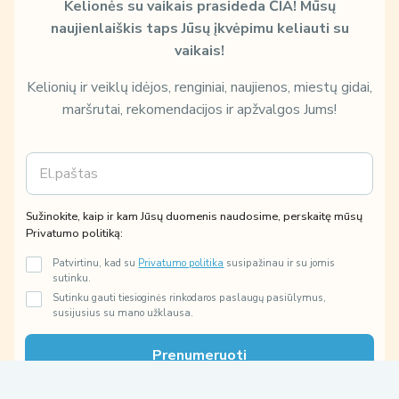
Kelionės su vaikais prasideda ČIA!
Mūsų
naujienlaiškis taps Jūsų įkvėpimu keliauti su
vaikais!
Kelionių ir veiklų idėjos, renginiai, naujienos, miestų gidai,
maršrutai, rekomendacijos ir apžvalgos Jums!
E
k
m
a
a
m
i
p
Sužinokite, kaip ir kam Jūsų duomenis naudosime, perskaitę mūsų
l
e
Privatumo politiką:
*
r
s
Patvirtinu, kad su
Privatumo politika
susipažinau ir su jomis
k
sutinku.
a
Sutinku gauti tiesioginės rinkodaros paslaugų pasiūlymus,
i
susijusius su mano užklausa.
t
ę
Prenumeruoti
k
a
i