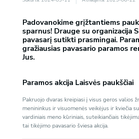
Padovanokime grįžtantiems paukš
sparnus! Drauge su organizacija 
pavasarį sutikti prasmingai. Param
gražiausias pavasario paramos reng
Jus.
Paramos akcija Laisvės paukščiai
Pakruojo dvaras kreipiasi į visus geros valios
menininkus ir visuomenės veikėjus ir kviečia su
vardiniais meno kūriniais, suteikiančiais tikėji
tai tikėjimo pavasario šviesa akcija.