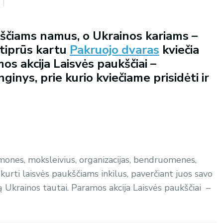
čiams namus, o Ukrainos kariams –
Stiprūs kartu
Pakruojo dvaras
kviečia
os akcija Laisvės paukščiai –
inys, prie kurio kviečiame prisidėti ir
 žmones, moksleivius, organizacijas, bendruomenes,
kurti laisvės paukščiams inkilus, paverčiant juos savo
mą Ukrainos tautai. Paramos akcija Laisvės paukščiai –