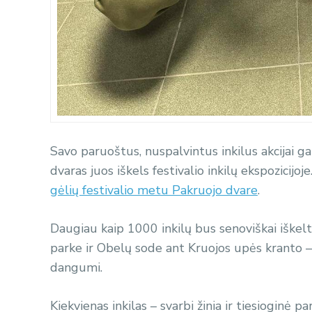
Savo paruoštus, nuspalvintus inkilus akcijai gal
dvaras juos iškels festivalio inkilų ekspozicijoj
gėlių festivalio metu Pakruojo dvare
.
Daugiau kaip 1000 inkilų bus senoviškai iškel
parke ir Obelų sode ant Kruojos upės kranto – 
dangumi.
Kiekvienas inkilas – svarbi žinia ir tiesioginė p