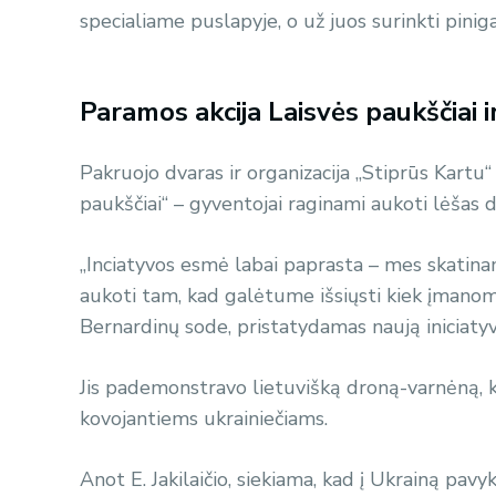
specialiame puslapyje, o už juos surinkti pinigai
Paramos akcija Laisvės paukščiai i
Pakruojo dvaras ir organizacija „Stiprūs Kartu
paukščiai“ – gyventojai raginami aukoti lėšas 
„Inciatyvos esmė labai paprasta – mes skatinam
aukoti tam, kad galėtume išsiųsti kiek įmanoma
Bernardinų sode, pristatydamas naują iniciatyv
Jis pademonstravo lietuvišką droną-varnėną, k
kovojantiems ukrainiečiams.
Anot E. Jakilaičio, siekiama, kad į Ukrainą pavy