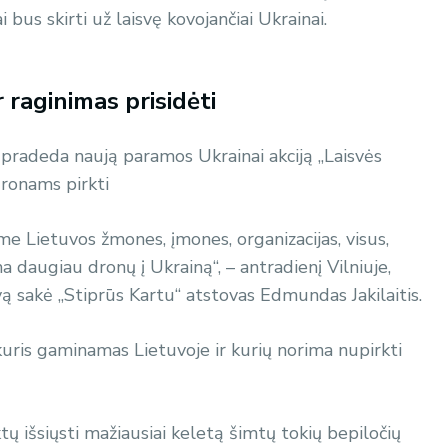
 bus skirti už laisvę kovojančiai Ukrainai.
r raginimas prisidėti
“ pradeda naują paramos Ukrainai akciją „Laisvės
dronams pirkti
e Lietuvos žmones, įmones, organizacijas, visus,
 daugiau dronų į Ukrainą“, – antradienį Vilniuje,
ą sakė „Stiprūs Kartu“ atstovas Edmundas Jakilaitis.
uris gaminamas Lietuvoje ir kurių norima nupirkti
ktų išsiųsti mažiausiai keletą šimtų tokių bepiločių