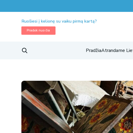
Ruošiesi į kelionę su vaiku pirmą kartą?
Pradėk nuo čia
Pradžia
Atrandame Lie