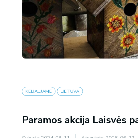
KELIAUJAME
LIETUVA
Paramos akcija Laisvės p
Sukurta:
2024-03-11
Atnaujinta:
2025-06-22