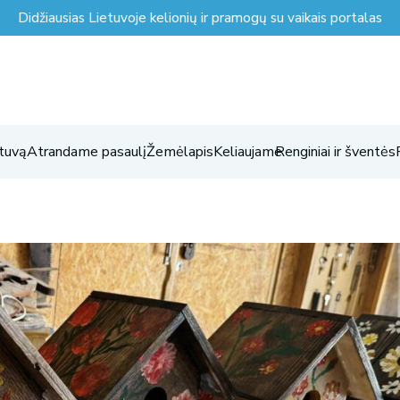
Didžiausias Lietuvoje kelionių ir pramogų su vaikais portalas
tuvą
Atrandame pasaulį
Žemėlapis
Keliaujame
Renginiai ir šventės