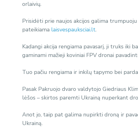
orlaivių.
Prisidėti prie naujos akcijos galima trumpuo
pateikiama
laisvespauksciai.lt
.
Kadangi akcija rengiama pavasarį, ji truks iki
gaminami mažieji koviniai FPV dronai pavadinti 
Tuo pačiu rengiama ir inkilų tapymo bei parda
Pasak Pakruojo dvaro valdytojo Giedriaus Klimk
lėšos – skirtos paremti Ukrainą nuperkant dro
Anot jo, taip pat galima nupirkti droną ir pavad
Ukrainą.