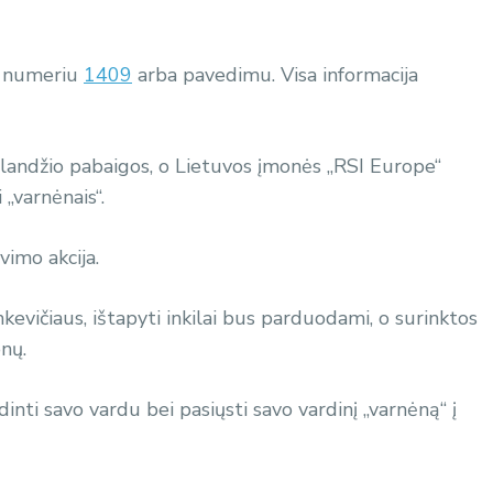
ju numeriu
1409
arba pavedimu. Visa informacija
 balandžio pabaigos, o Lietuvos įmonės „RSI Europe“
„varnėnais“.
vimo akcija.
evičiaus, ištapyti inkilai bus parduodami, o surinktos
nų.
inti savo vardu bei pasiųsti savo vardinį „varnėną“ į