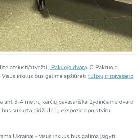
ite atsiųsti/atvežti
į Pakuojo dvarą
. O Pakruojo
e. Visus inkilus bus galima apžiūrėti
tulpių ir pavasario
ta ant 3-4 metrų karčių pavasariškai žydinčiame dvaro
bus sukurta didžiulė jų ekspozicijapo atviru
arama Ukrainai – visus inkilus bus galima įsigyti