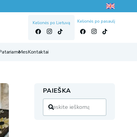
Kelionės po pasaulį
Kelionės po Lietuvą
Patariame
Mes
Kontaktai
PAIEŠKA