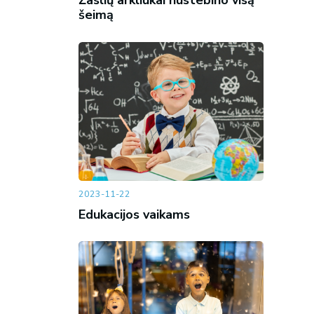
Žaslių arkliukai nustebino visą
šeimą
2023-11-22
Edukacijos vaikams