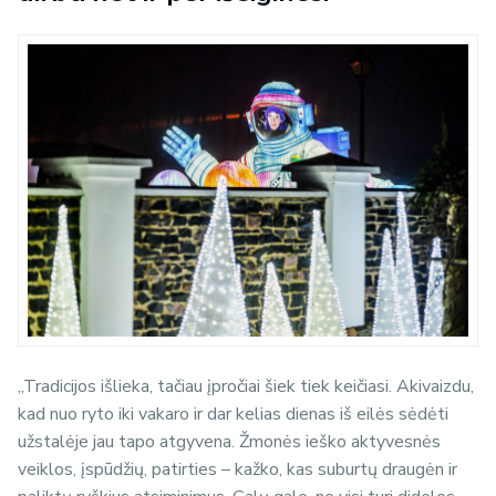
„Tradicijos išlieka, tačiau įpročiai šiek tiek keičiasi. Akivaizdu,
kad nuo ryto iki vakaro ir dar kelias dienas iš eilės sėdėti
užstalėje jau tapo atgyvena. Žmonės ieško aktyvesnės
veiklos, įspūdžių, patirties – kažko, kas suburtų draugėn ir