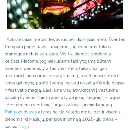
„Ankstesniais metais festivalis per didžiąsias metų šventes
trumpam prigesdavo – manėme, jog žmonėms tokios
pramogos nebus aktualios. Vis tik, šiemet tendencija
keičiasi. Matome, jog kai kuriems lankytojams būtent
šventinis periodas yra tas vienintelis laikas, kai gali
atsitraukti nuo darbų, reikalų ir namų, todėl norisi suteikti
jiems galimybę patirti šventę, pajusti unikalią Kalėdų dvasią
ir festivalio magiją. Laukiame visų atvykstant į vestuvinę
pasaką šviesos žibintų apsupty be jokių išeiginių“, – ragina
„Besmegenių vestuvių“ organizatoriai, primindami, jog
Pakruojo dvaras
atviras ne tik Kalėdų metu, bet ir visomis
dienomis iki Naujųjų, per juos ir pirmąją 2025-ųjų dieną –
sausio 1-ąją.