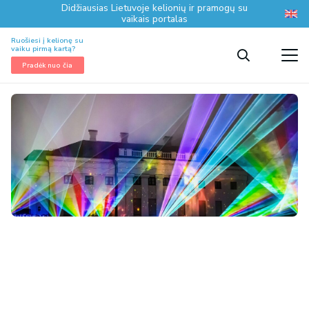
Didžiausias Lietuvoje kelionių ir pramogų su
vaikais portalas
Ruošiesi į kelionę su
vaiku pirmą kartą?
Pradėk nuo čia