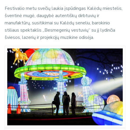
Festivalio metu svečių laukia įspūdingas Kalėdų miestelis,
šventinė mugė, daugybė autentiškų dirbtuvių ir
manufaktūrų, susitikimai su Kalėdų seneliu, barokinio
stiliaus spektaklis „Besmegenių vestuvių“ su jį lydinčia
šviesos, lazerių ir projekcijų muzikine odisėja.