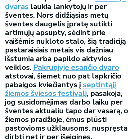
dvaras
laukia lankytojų ir per
šventes. Nors didžiąsias metų
šventes daugelis įpratę sutikti
artimųjų apsupty, sėdint prie
vaišėmis nukloto stalo, šią tradiciją
pastaraisiais metais vis dažniau
išstumia arba papildo aktyvios
veiklos.
Pakruojyje esančio dvaro
atstovai, šiemet nuo pat lapkričio
pabaigos kviečiantys į
septintąjį
žiemos šviesos festivalį
, pasakoja,
jog susidomėjimas darbo laiku per
šventes aktualiu tapo dar vasarą, o
žiemos pradžioje, ėmus plūsti
pastovioms užklausoms, nuspręsta
dirbti net ir per išeigines.