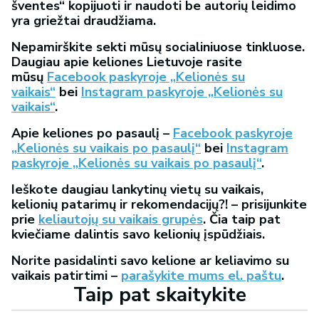
šventes“ kopijuoti ir naudoti be autorių leidimo
yra griežtai draudžiama.
Nepamirškite sekti mūsų socialiniuose tinkluose.
Daugiau apie keliones Lietuvoje rasite
mūsų
Facebook paskyroje „Kelionės su
vaikais“
bei
Instagram paskyroje „Kelionės su
vaikais“
.
Apie keliones po pasaulį –
Facebook paskyroje
„Kelionės su vaikais po pasaulį“
bei
Instagram
paskyroje „Kelionės su vaikais po pasaulį“
.
Ieškote daugiau lankytinų vietų su vaikais,
kelionių patarimų ir rekomendacijų?! – prisijunkite
prie
keliautojų su vaikais grupės
. Čia taip pat
kviečiame dalintis savo kelionių įspūdžiais.
Norite pasidalinti savo kelione ar keliavimo su
vaikais patirtimi –
parašykite mums el. paštu
.
Taip pat skaitykite