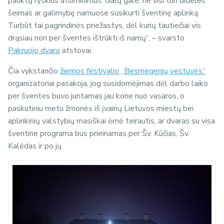
paliktų ryškius atsiminimus. Galų gale, ne visi turi dideles
šeimas ar galimybę namuose susikurti šventinę aplinką.
Turbūt tai pagrindinės priežastys, dėl kurių tautiečiai vis
drąsiau nori per šventes ištrūkti iš namų“, – svarsto
Pakruojo dvaro
atstovai.
Čia vykstančio
žiemos festivalio „Besmegenių vestuvės“
organizatoriai pasakoja, jog susidomėjimas dėl darbo laiko
per šventes buvo juntamas jau kone nuo vasaros, o
paskutiniu metu žmonės iš įvairių Lietuvos miestų bei
aplinkinių valstybių masiškai ėmė teirautis, ar dvaras su visa
šventine programa bus prieinamas per Šv. Kūčias, Šv.
Kalėdas ir po jų.