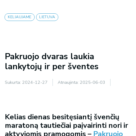
KELIAUJAME
LIETUVA
Pakruojo dvaras laukia
lankytojų ir per šventes
Sukurta:
2024-12-27
Atnaujinta:
2025-06-03
Kelias dienas besitęsiantį švenčių
maratoną tautiečiai paįvairinti nori ir
aktyviomis pramogomis –
Pakruojo