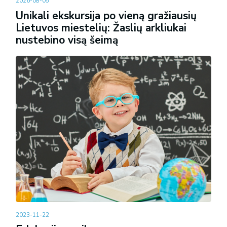
2026-08-05
Unikali ekskursija po vieną gražiausių
Lietuvos miestelių: Žaslių arkliukai
nustebino visą šeimą
2023-11-22