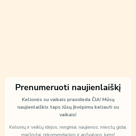
Prenumeruoti naujienlaiškį
Kelionės su vaikais prasideda ČIA!
Mūsų
naujienlaiškis taps Jūsų įkvėpimu keliauti su
vaikais!
Kelionių ir veiklų idėjos, renginiai, naujienos, miestų gidai,
maršrutai, rekomendacijos ir apžvalgos Jums!