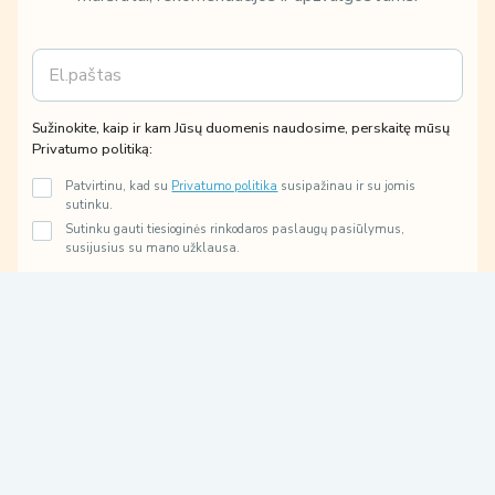
E
m
a
i
i
Sužinokite, kaip ir kam Jūsų duomenis naudosime, perskaitę mūsų
l
r
Privatumo politiką:
*
E
Patvirtinu, kad su
Privatumo politika
susipažinau ir su jomis
m
sutinku.
a
Sutinku gauti tiesioginės rinkodaros paslaugų pasiūlymus,
i
susijusius su mano užklausa.
l
m
ū
Prenumeruoti
s
ų