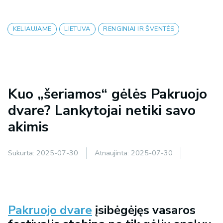
KELIAUJAME
LIETUVA
RENGINIAI IR ŠVENTĖS
Kuo „šeriamos“ gėlės Pakruojo
dvare? Lankytojai netiki savo
akimis
Sukurta:
2025-07-30
Atnaujinta:
2025-07-30
Pakruojo dvare
įsibėgėjęs vasaros