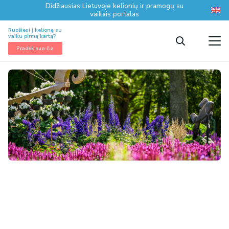
Didžiausias Lietuvoje kelionių ir pramogų su
vaikais portalas
Ruošiesi į kelionę su
vaiku pirmą kartą?
Pradėk nuo čia