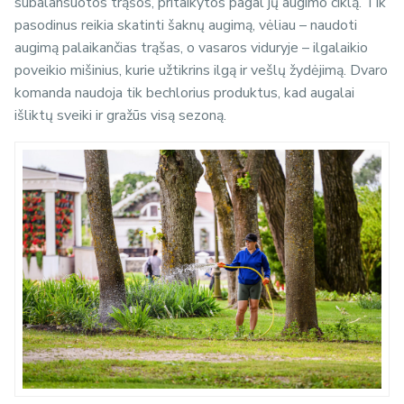
subalansuotos trąšos, pritaikytos pagal jų augimo ciklą. Tik
pasodinus reikia skatinti šaknų augimą, vėliau – naudoti
augimą palaikančias trąšas, o vasaros viduryje – ilgalaikio
poveikio mišinius, kurie užtikrins ilgą ir vešlų žydėjimą. Dvaro
komanda naudoja tik bechlorius produktus, kad augalai
išliktų sveiki ir gražūs visą sezoną.