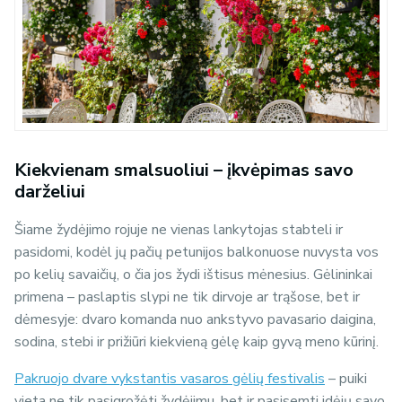
Kiekvienam smalsuoliui – įkvėpimas savo
darželiui
Šiame žydėjimo rojuje ne vienas lankytojas stabteli ir
pasidomi, kodėl jų pačių petunijos balkonuose nuvysta vos
po kelių savaičių, o čia jos žydi ištisus mėnesius. Gėlininkai
primena – paslaptis slypi ne tik dirvoje ar trąšose, bet ir
dėmesyje: dvaro komanda nuo ankstyvo pavasario daigina,
sodina, stebi ir prižiūri kiekvieną gėlę kaip gyvą meno kūrinį.
Pakruojo dvare vykstantis vasaros gėlių festivalis
– puiki
vieta ne tik pasigrožėti žydėjimu, bet ir pasisemti idėjų savo