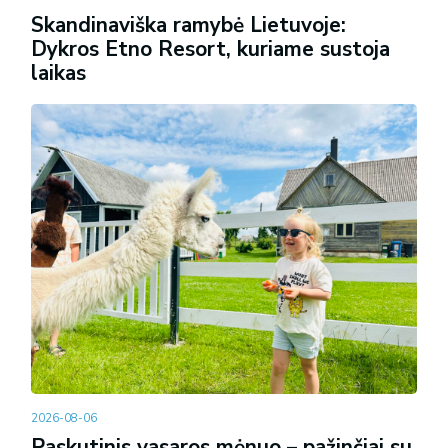
Skandinaviška ramybė Lietuvoje:
Dykros Etno Resort, kuriame sustoja
laikas
2026-08-06
Paskutinis vasaros mėnuo – pažinčiai su