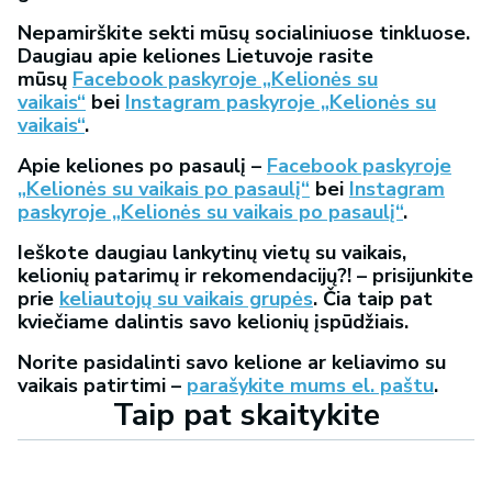
Nepamirškite sekti mūsų socialiniuose tinkluose.
Daugiau apie keliones Lietuvoje rasite
mūsų
Facebook paskyroje „Kelionės su
vaikais“
bei
Instagram paskyroje „Kelionės su
vaikais“
.
Apie keliones po pasaulį –
Facebook paskyroje
„Kelionės su vaikais po pasaulį“
bei
Instagram
paskyroje „Kelionės su vaikais po pasaulį“
.
Ieškote daugiau lankytinų vietų su vaikais,
kelionių patarimų ir rekomendacijų?! – prisijunkite
prie
keliautojų su vaikais grupės
. Čia taip pat
kviečiame dalintis savo kelionių įspūdžiais.
Norite pasidalinti savo kelione ar keliavimo su
vaikais patirtimi –
parašykite mums el. paštu
.
Taip pat skaitykite