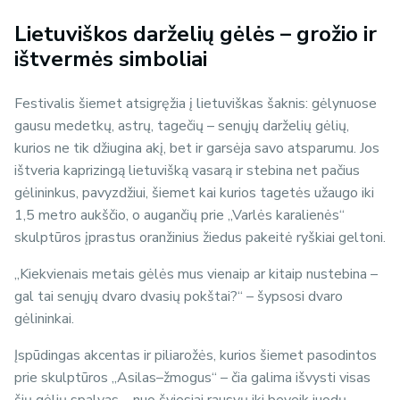
Lietuviškos darželių gėlės – grožio ir
ištvermės simboliai
Festivalis šiemet atsigręžia į lietuviškas šaknis: gėlynuose
gausu medetkų, astrų, tagečių – senųjų darželių gėlių,
kurios ne tik džiugina akį, bet ir garsėja savo atsparumu. Jos
ištveria kaprizingą lietuvišką vasarą ir stebina net pačius
gėlininkus, pavyzdžiui, šiemet kai kurios tagetės užaugo iki
1,5 metro aukščio, o augančių prie „Varlės karalienės“
skulptūros įprastus oranžinius žiedus pakeitė ryškiai geltoni.
„Kiekvienais metais gėlės mus vienaip ar kitaip nustebina –
gal tai senųjų dvaro dvasių pokštai?“ – šypsosi dvaro
gėlininkai.
Įspūdingas akcentas ir piliarožės, kurios šiemet pasodintos
prie skulptūros „Asilas–žmogus“ – čia galima išvysti visas
šių gėlių spalvas – nuo šviesiai rausvų iki beveik juodų.