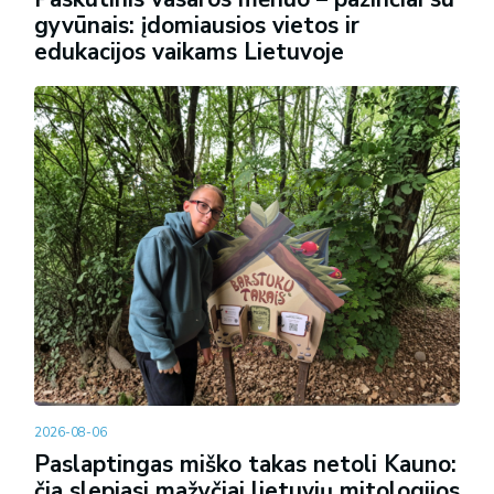
gyvūnais: įdomiausios vietos ir
edukacijos vaikams Lietuvoje
2026-08-06
Paslaptingas miško takas netoli Kauno:
čia slepiasi mažyčiai lietuvių mitologijos