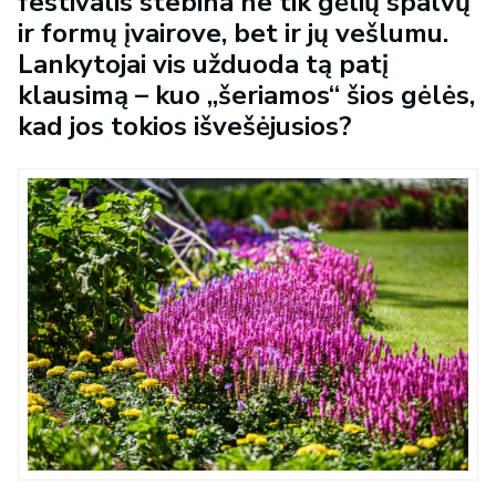
festivalis stebina ne tik gėlių spalvų
ir formų įvairove, bet ir jų vešlumu.
Lankytojai vis užduoda tą patį
klausimą – kuo „šeriamos“ šios gėlės,
kad jos tokios išvešėjusios?