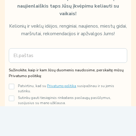
naujienlaiškis taps Jūsų įkvėpimu keliauti su
vaikais!
Kelionių ir veiklų idėjos, renginiai, naujienos, miestų gidai,
maršrutai, rekomendacijos ir apžvalgos Jums!
E
k
m
a
a
m
i
k
Sužinokite, kaip ir kam Jūsų duomenis naudosime, perskaitę mūsų
l
a
Privatumo politiką:
*
i
p
Patvirtinu, kad su
Privatumo politika
susipažinau ir su jomis
p
sutinku.
o
Sutinku gauti tiesioginės rinkodaros paslaugų pasiūlymus,
l
susijusius su mano užklausa.
i
t
Prenumeruoti
i
k
ą