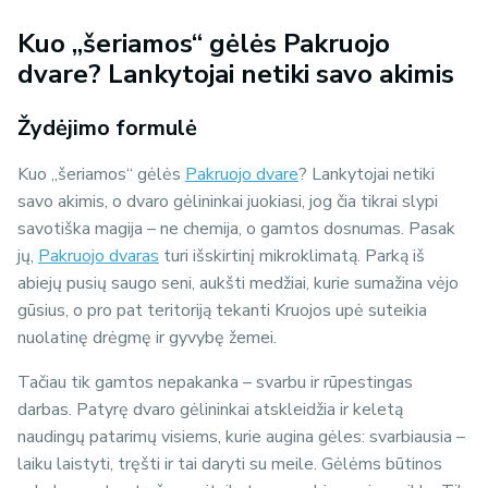
Kuo „šeriamos“ gėlės Pakruojo
dvare? Lankytojai netiki savo akimis
Žydėjimo formulė
Kuo „šeriamos“ gėlės
Pakruojo dvare
? Lankytojai netiki
savo akimis, o dvaro gėlininkai juokiasi, jog čia tikrai slypi
savotiška magija – ne chemija, o gamtos dosnumas. Pasak
jų,
Pakruojo dvaras
turi išskirtinį mikroklimatą. Parką iš
abiejų pusių saugo seni, aukšti medžiai, kurie sumažina vėjo
gūsius, o pro pat teritoriją tekanti Kruojos upė suteikia
nuolatinę drėgmę ir gyvybę žemei.
Tačiau tik gamtos nepakanka – svarbu ir rūpestingas
darbas. Patyrę dvaro gėlininkai atskleidžia ir keletą
naudingų patarimų visiems, kurie augina gėles: svarbiausia –
laiku laistyti, tręšti ir tai daryti su meile. Gėlėms būtinos