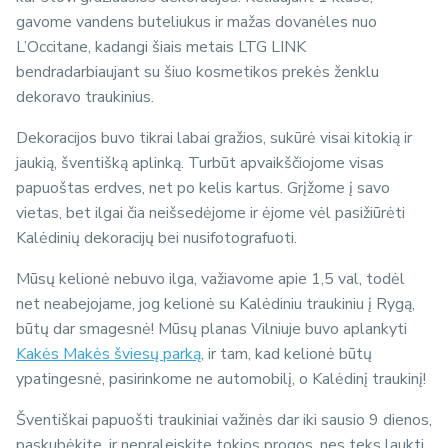
gavome vandens buteliukus ir mažas dovanėles nuo
L’Occitane, kadangi šiais metais LTG LINK
bendradarbiaujant su šiuo kosmetikos prekės ženklu
dekoravo traukinius.
Dekoracijos buvo tikrai labai gražios, sukūrė visai kitokią ir
jaukią, šventišką aplinką. Turbūt apvaikščiojome visas
papuoštas erdves, net po kelis kartus. Grįžome į savo
vietas, bet ilgai čia neišsedėjome ir ėjome vėl pasižiūrėti
Kalėdinių dekoracijų bei nusifotografuoti.
Mūsų kelionė nebuvo ilga, važiavome apie 1,5 val, todėl
net neabejojame, jog kelionė su Kalėdiniu traukiniu į Rygą,
būtų dar smagesnė! Mūsų planas Vilniuje buvo aplankyti
Kakės Makės šviesų parką
, ir tam, kad kelionė būtų
ypatingesnė, pasirinkome ne automobilį, o Kalėdinį traukinį!
Šventiškai papuošti traukiniai važinės dar iki sausio 9 dienos,
paskubėkite, ir nepraleiskite tokios progos, nes teks laukti