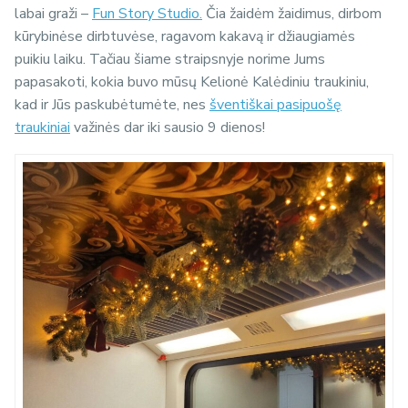
labai graži –
Fun Story Studio.
Čia žaidėm žaidimus, dirbom
kūrybinėse dirbtuvėse, ragavom kakavą ir džiaugiamės
puikiu laiku. Tačiau šiame straipsnyje norime Jums
papasakoti, kokia buvo mūsų Kelionė Kalėdiniu traukiniu,
kad ir Jūs paskubėtumėte, nes
šventiškai pasipuošę
traukiniai
važinės dar iki sausio 9 dienos!