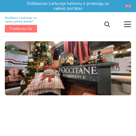
Didžiausias Lietuvoje kelionių ir pramogų su
vaikais portalas
Ruošiesi į kelionę su
vaiku pirmą kartą?
Pradėk nuo čia