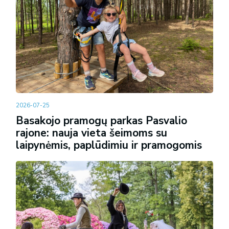
2026-07-25
Basakojo pramogų parkas Pasvalio
rajone: nauja vieta šeimoms su
laipynėmis, paplūdimiu ir pramogomis