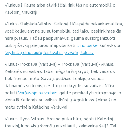
Vilniaus į Kauną arba atvirkščiai, rinkitės ne automobilį, o
Kalėdinį traukinį!
Vilnius-Klaipėda-Vilnius. Kelionė į Klaipėdą pakankamai ilga,
ypač keliaujant ne su automobiliu, tad laikų pasirinkimas čia
nėra platus. Tačiau pasiplanavus, galima susiorganizuoti
puikią išvyką prie jūros, ir apsilankyti
Dino parke
, kur vyksta
švytinčių dinozaurų festivalis „Gyvačių takais”
.
Vilnius-Mockava (Varšuva) – Mockava (Varšuva)-Vilnius.
Kelionės su vaikais, labai mėgsta šią kryptį tiek vasaros
tiek žiemos metu. Savo įspūdžiais Lenkijoje visada
dalinamės su Jumis, nes tai puiki kryptis su vaikais. Mūsų
patirtį
Varšuvoje su vaikais
, galite perskaityti straipsnyje, o
viena iš Kelionės su vaikais įkūrėjų Agnė ir jos šeima šiuo
metu tyrinėja Kalėdinę Varšuvą!
Vilnius-Ryga-Vilnius. Argi ne puiku būtų sėsti į Kalėdinį
traukinį, ir po visų švenčių nukeliauti į kaimyninę šalį? Tai