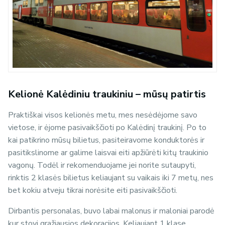
Kelionė Kalėdiniu traukiniu – mūsų patirtis
Praktiškai visos kelionės metu, mes nesėdėjome savo
vietose, ir ėjome pasivaikščioti po Kalėdinį traukinį. Po to
kai patikrino mūsų bilietus, pasiteiravome konduktorės ir
pasitikslinome ar galime laisvai eiti apžiūrėti kitų traukinio
vagonų. Todėl ir rekomenduojame jei norite sutaupyti,
rinktis 2 klasės bilietus keliaujant su vaikais iki 7 metų, nes
bet kokiu atveju tikrai norėsite eiti pasivaikščioti.
Dirbantis personalas, buvo labai malonus ir maloniai parodė
kur stovi gražiausios dekoracijos. Keliaujant 1 klase,