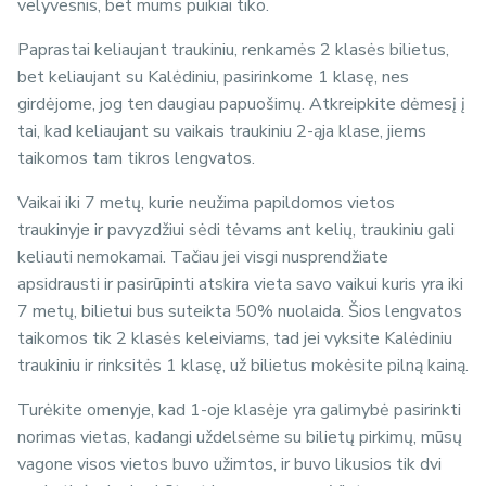
velyvesnis, bet mums puikiai tiko.
Paprastai keliaujant traukiniu, renkamės 2 klasės bilietus,
bet keliaujant su Kalėdiniu, pasirinkome 1 klasę, nes
girdėjome, jog ten daugiau papuošimų. Atkreipkite dėmesį į
tai, kad keliaujant su vaikais traukiniu 2-ąja klase, jiems
taikomos tam tikros lengvatos.
Vaikai iki 7 metų, kurie neužima papildomos vietos
traukinyje ir pavyzdžiui sėdi tėvams ant kelių, traukiniu gali
keliauti nemokamai. Tačiau jei visgi nusprendžiate
apsidrausti ir pasirūpinti atskira vieta savo vaikui kuris yra iki
7 metų, bilietui bus suteikta 50% nuolaida. Šios lengvatos
taikomos tik 2 klasės keleiviams, tad jei vyksite Kalėdiniu
traukiniu ir rinksitės 1 klasę, už bilietus mokėsite pilną kainą.
Turėkite omenyje, kad 1-oje klasėje yra galimybė pasirinkti
norimas vietas, kadangi uždelsėme su bilietų pirkimų, mūsų
vagone visos vietos buvo užimtos, ir buvo likusios tik dvi