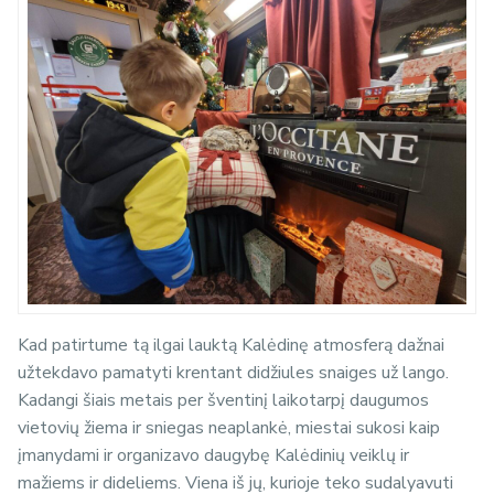
Kad patirtume tą ilgai lauktą Kalėdinę atmosferą dažnai
užtekdavo pamatyti krentant didžiules snaiges už lango.
Kadangi šiais metais per šventinį laikotarpį daugumos
vietovių žiema ir sniegas neaplankė, miestai sukosi kaip
įmanydami ir organizavo daugybę Kalėdinių veiklų ir
mažiems ir dideliems. Viena iš jų, kurioje teko sudalyavuti