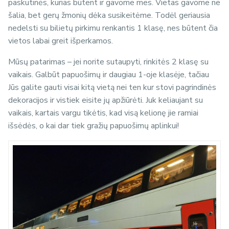
paskutinės, kurias būtent ir gavome mes. Vietas gavome ne
šalia, bet gerų žmonių dėka susikeitėme. Todėl geriausia
nedelsti su bilietų pirkimu renkantis 1 klasę, nes būtent čia
vietos labai greit išperkamos.
Mūsų patarimas – jei norite sutaupyti, rinkitės 2 klasę su
vaikais. Galbūt papuošimų ir daugiau 1-oje klasėje, tačiau
Jūs galite gauti visai kitą vietą nei ten kur stovi pagrindinės
dekoracijos ir vistiek eisite jų apžiūrėti. Juk keliaujant su
vaikais, kartais vargu tikėtis, kad visą kelionę jie ramiai
išsėdės, o kai dar tiek gražių papuošimų aplinkui!