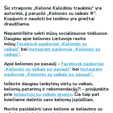
Šis straipsnis „Kelionė Kalėdiniu traukiniu“ yra
autorinis, jį paruošė „Kelionės su vaikais ®“.
Kopijuoti ir naudoti be leidimo yra griežtai
draudžiama.
Nepamirškite sekti mūsų socialiniuose tinkluose.
Daugiau apie keliones Lietuvoje rasite
mūsų
Facebook paskyroje „Kelionės su
vaikais“
bei
Instagram paskyroje „Kelionės su
vaikais“
.
Apie keliones po pasaulį –
Facebook paskyroje
„Kelionės su vaikais po pasaulį“
bei
Instagram
paskyroje „Kelionės su vaikais po pasaulį“
.
Ieškote daugiau lankytinų vietų su vaikais,
kelionių patarimų ir rekomendacijų?! – prisijunkite
prie
keliautojų su vaikais grupės
. Čia taip pat
kviečiame dalintis savo kelionių įspūdžiais.
Norite pasidalinti savo kelione ar keliavimo su