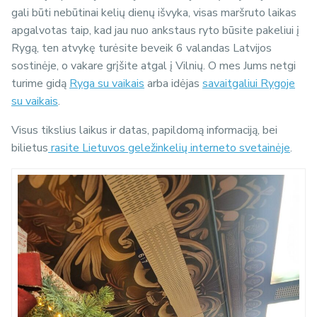
gali būti nebūtinai kelių dienų išvyka, visas maršruto laikas
apgalvotas taip, kad jau nuo ankstaus ryto būsite pakeliui į
Rygą, ten atvykę turėsite beveik 6 valandas Latvijos
sostinėje, o vakare grįšite atgal į Vilnių. O mes Jums netgi
turime gidą
Ryga su vaikais
arba idėjas
savaitgaliui Rygoje
su vaikais
.
Visus tikslius laikus ir datas, papildomą informaciją, bei
bilietus
rasite Lietuvos geležinkelių interneto svetainėje
.