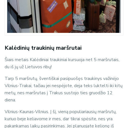
Kalėdinių traukinių maršrutai
Šiais metais Kalėdiniai traukiniai kursuoja net 5 maršrutais,
du iš jų už Lietuvos ribų!
Tarp 5 maršrutų, šventiškai pasipuošęs traukinys važinėjo
Vilnius-Trakai, tačiau jei nespėjote, deja teks luktelti iki kitų
metų, nes maršrutas į Trakus sustojo ties gruodžio 12
diena.
Vilnius-Kaunas-Vilnius. Į šį, vieną populiariausių maršrutų,
kuriuo beje keliavome ir mes, dar tikrai spėsite, nes yra
pakankamas laikų pasirinkimas. Jei planuojate kelionę iš