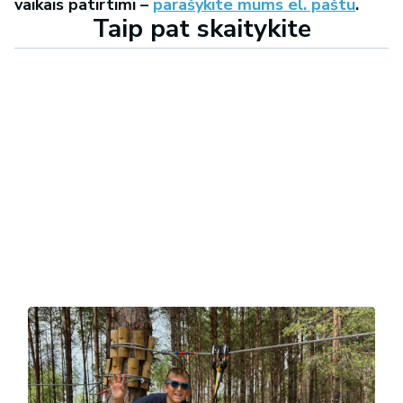
vaikais patirtimi –
parašykite mums el. paštu
.
Taip pat skaitykite