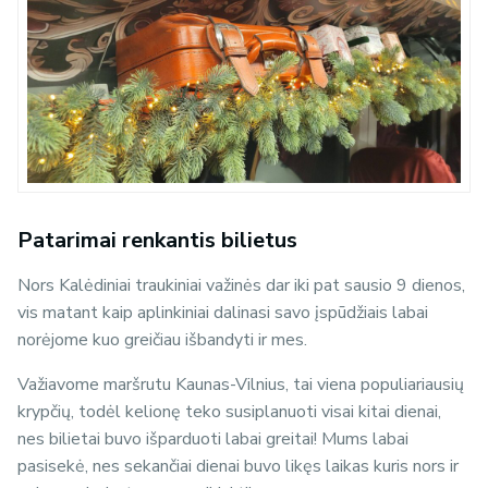
Patarimai renkantis bilietus
Nors Kalėdiniai traukiniai važinės dar iki pat sausio 9 dienos,
vis matant kaip aplinkiniai dalinasi savo įspūdžiais labai
norėjome kuo greičiau išbandyti ir mes.
Važiavome maršrutu Kaunas-Vilnius, tai viena populiariausių
krypčių, todėl kelionę teko susiplanuoti visai kitai dienai,
nes bilietai buvo išparduoti labai greitai! Mums labai
pasisekė, nes sekančiai dienai buvo likęs laikas kuris nors ir