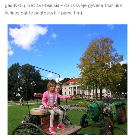
gaudyklių. Bet svarbiausia – čia laisvėje gyvena triušiukai,
kuriuos galite paglostyti ir pamaitinti.