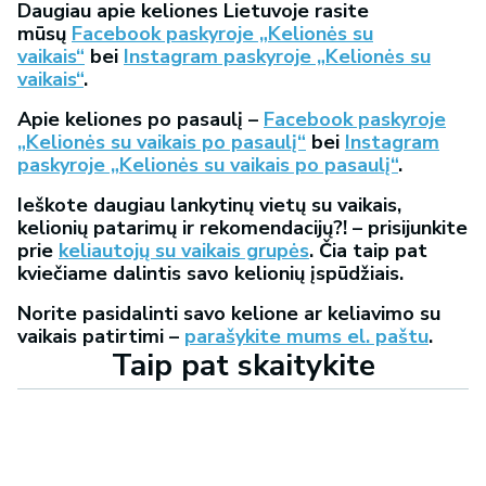
Daugiau apie keliones Lietuvoje rasite
mūsų
Facebook paskyroje „Kelionės su
vaikais“
bei
Instagram paskyroje „Kelionės su
vaikais“
.
Apie keliones po pasaulį –
Facebook paskyroje
„Kelionės su vaikais po pasaulį“
bei
Instagram
paskyroje „Kelionės su vaikais po pasaulį“
.
Ieškote daugiau lankytinų vietų su vaikais,
kelionių patarimų ir rekomendacijų?! – prisijunkite
prie
keliautojų su vaikais grupės
. Čia taip pat
kviečiame dalintis savo kelionių įspūdžiais.
Norite pasidalinti savo kelione ar keliavimo su
vaikais patirtimi –
parašykite mums el. paštu
.
Taip pat skaitykite