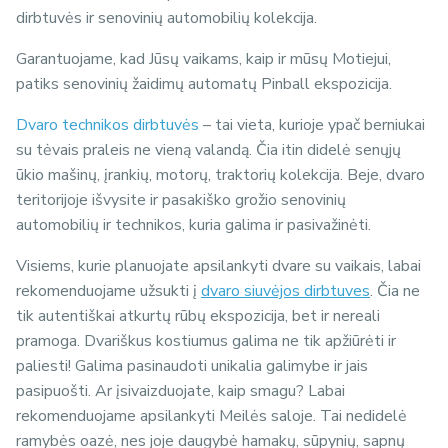
dirbtuvės ir senovinių automobilių kolekcija.
Garantuojame, kad Jūsų vaikams, kaip ir mūsų Motiejui,
patiks senovinių žaidimų automatų Pinball ekspozicija.
Dvaro technikos dirbtuvės
– tai vieta, kurioje ypač berniukai
su tėvais praleis ne vieną valandą. Čia itin didelė senųjų
ūkio mašinų, įrankių, motorų, traktorių kolekcija. Beje, dvaro
teritorijoje išvysite ir pasakiško grožio senovinių
automobilių ir technikos, kuria galima ir pasivažinėti.
Visiems, kurie planuojate apsilankyti dvare su vaikais, labai
rekomenduojame užsukti į
dvaro siuvėjos dirbtuves
. Čia ne
tik autentiškai atkurtų rūbų ekspozicija, bet ir nereali
pramoga. Dvariškus kostiumus galima ne tik apžiūrėti ir
paliesti! Galima pasinaudoti unikalia galimybe ir jais
pasipuošti. Ar įsivaizduojate, kaip smagu? Labai
rekomenduojame apsilankyti Meilės saloje. Tai nedidelė
ramybės oazė, nes joje daugybė hamakų, sūpynių, sapnų