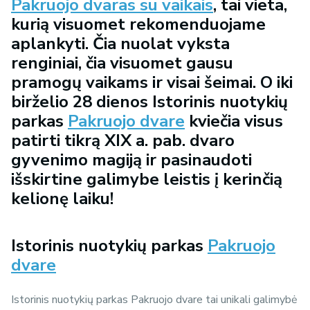
Pakruojo dvaras su vaikais
, tai vieta,
kurią visuomet rekomenduojame
aplankyti. Čia nuolat vyksta
renginiai, čia visuomet gausu
pramogų vaikams ir visai šeimai. O iki
birželio 28 dienos Istorinis nuotykių
parkas
Pakruojo dvare
kviečia visus
patirti tikrą XIX a. pab. dvaro
gyvenimo magiją ir pasinaudoti
išskirtine galimybe leistis į kerinčią
kelionę laiku!
Istorinis nuotykių parkas
Pakruojo
dvare
Istorinis nuotykių parkas Pakruojo dvare tai unikali galimybė