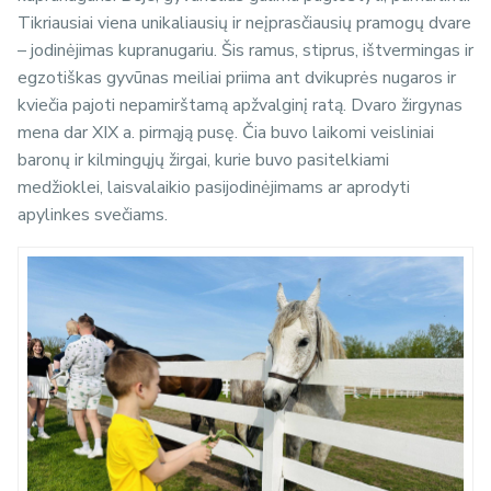
Tikriausiai viena unikaliausių ir neįprasčiausių pramogų dvare
– jodinėjimas kupranugariu. Šis ramus, stiprus, ištvermingas ir
egzotiškas gyvūnas meiliai priima ant dvikuprės nugaros ir
kviečia pajoti nepamirštamą apžvalginį ratą. Dvaro žirgynas
mena dar XIX a. pirmąją pusę. Čia buvo laikomi veisliniai
baronų ir kilmingųjų žirgai, kurie buvo pasitelkiami
medžioklei, laisvalaikio pasijodinėjimams ar aprodyti
apylinkes svečiams.