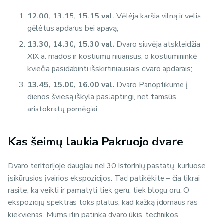
12.00, 13.15, 15.15 val.
Vėlėja karšia vilną ir velia
gėlėtus apdarus bei apavą;
13.30, 14.30, 15.30 val.
Dvaro siuvėja atskleidžia
XIX a. mados ir kostiumų niuansus, o kostiumininkė
kviečia pasidabinti išskirtiniausiais dvaro apdarais;
13.45, 15.00, 16.00 val.
Dvaro Panoptikume į
dienos šviesą iškyla paslaptingi, net tamsūs
aristokratų pomėgiai.
Kas šeimų laukia Pakruojo dvare
Dvaro teritorijoje daugiau nei 30 istorinių pastatų, kuriuose
įsikūrusios įvairios ekspozicijos. Tad patikėkite – čia tikrai
rasite, ką veikti ir pamatyti tiek geru, tiek blogu oru. O
ekspozicijų spektras toks platus, kad kažką įdomaus ras
kiekvienas. Mums itin patinka dvaro ūkis, technikos