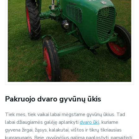
Pakruojo dvaro gyvūnų ūkis
Tiek mes, tiek vaikai labai mėgstame gyvūnų ūkius. Tad
labai džiaugiamės galėję aplankyti
dvaro ūkį
, kuriame
gyvena žirgai, žąsys, kalakutai, vištos ir tikrų tikriausias
kupranugaris. Beje, gyvūnėlius galima paglostyti, pamaitinti.