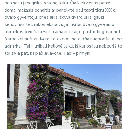
pasinerti į magišką kelionę laiku. Čia kiekvienas ponas,
dama, mažasis ponaitis ar panelytė gali tapti tikru XIX a.
dvaro gyventoju: prieš akis iškyla dvaro ūkis, gausi
senovinės technikos ekspozicija, tikros dvaro gyvenimo
akimirkos, kviečia užsukti amatininkai, o paslaptingos ir net
šiurpą keliančios dvaro kolekcijos neleidžia nuobodžiauti nei
akimirkai. Tai – unikali kelionė laiku, iš kurios jau nebegrįšite
toks/-ia pat, kaip iškeliavote. Tad – pirmyn!