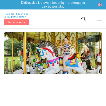
Didžiausias Lietuvoje kelionių ir pramogų su
vaikais portalas
Ruošiesi į kelionę su
vaiku pirmą kartą?
Pradėk nuo čia