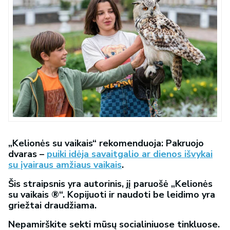
„Kelionės su vaikais“ rekomenduoja: Pakruojo
dvaras –
puiki idėja savaitgalio ar dienos išvykai
su įvairaus amžiaus vaikais
.
Šis straipsnis yra autorinis, jį paruošė „Kelionės
su vaikais ®“. Kopijuoti ir naudoti be leidimo yra
griežtai draudžiama.
Nepamirškite sekti mūsų socialiniuose tinkluose.