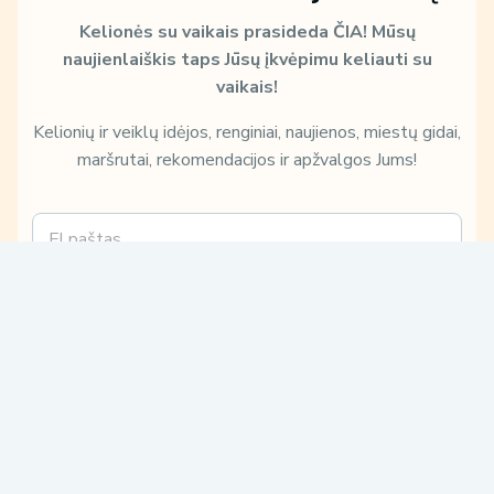
Kelionės su vaikais prasideda ČIA!
Mūsų
naujienlaiškis taps Jūsų įkvėpimu keliauti su
vaikais!
Kelionių ir veiklų idėjos, renginiai, naujienos, miestų gidai,
maršrutai, rekomendacijos ir apžvalgos Jums!
E
m
a
i
k
Sužinokite, kaip ir kam Jūsų duomenis naudosime, perskaitę mūsų
l
a
Privatumo politiką:
*
i
Patvirtinu, kad su
Privatumo politika
susipažinau ir su jomis
p
sutinku.
n
Sutinku gauti tiesioginės rinkodaros paslaugų pasiūlymus,
a
susijusius su mano užklausa.
u
d
o
Prenumeruoti
s