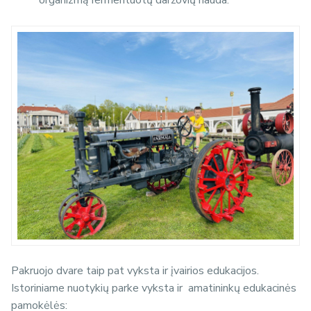
organizmą fermentuotų daržovių nauda.
Pakruojo dvare taip pat vyksta ir įvairios edukacijos.
Istoriniame nuotykių parke vyksta ir
amatininkų edukacinės
pamokėlės: