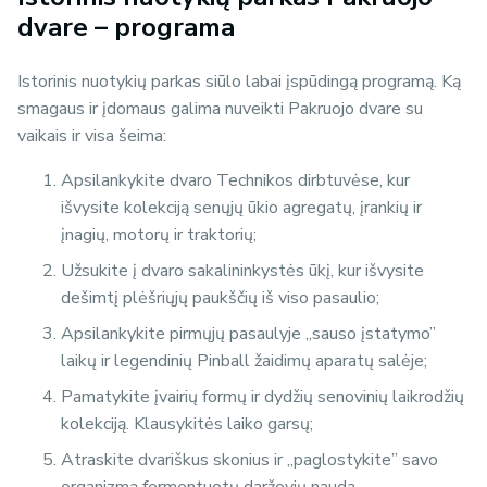
dvare – programa
Istorinis nuotykių parkas siūlo labai įspūdingą programą. Ką
smagaus ir įdomaus galima nuveikti Pakruojo dvare su
vaikais ir visa šeima:
Apsilankykite dvaro Technikos dirbtuvėse, kur
išvysite kolekciją senųjų ūkio agregatų, įrankių ir
įnagių, motorų ir traktorių;
Užsukite į dvaro sakalininkystės ūkį, kur išvysite
dešimtį plėšriųjų paukščių iš viso pasaulio;
Apsilankykite pirmųjų pasaulyje „sauso įstatymo”
laikų ir legendinių Pinball žaidimų aparatų salėje;
Pamatykite įvairių formų ir dydžių senovinių laikrodžių
kolekciją. Klausykitės laiko garsų;
Atraskite dvariškus skonius ir „paglostykite” savo