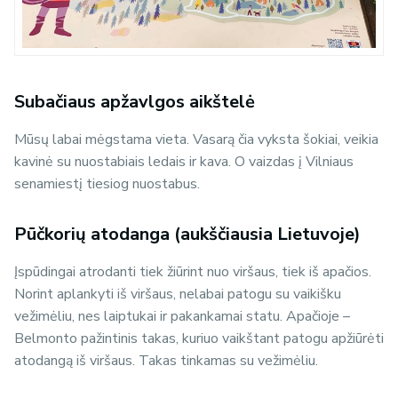
Subačiaus apžavlgos aikštelė
Mūsų labai mėgstama vieta. Vasarą čia vyksta šokiai, veikia
kavinė su nuostabiais ledais ir kava. O vaizdas į Vilniaus
senamiestį tiesiog nuostabus.
Pūčkorių atodanga (aukščiausia Lietuvoje)
Įspūdingai atrodanti tiek žiūrint nuo viršaus, tiek iš apačios.
Norint aplankyti iš viršaus, nelabai patogu su vaikišku
vežimėliu, nes laiptukai ir pakankamai statu. Apačioje –
Belmonto pažintinis takas, kuriuo vaikštant patogu apžiūrėti
atodangą iš viršaus. Takas tinkamas su vežimėliu.