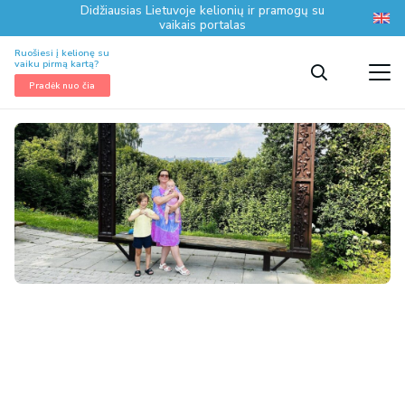
Didžiausias Lietuvoje kelionių ir pramogų su
vaikais portalas
Ruošiesi į kelionę su
vaiku pirmą kartą?
Pradėk nuo čia