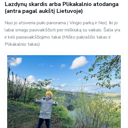
Lazdynų skardis arba Plikakalnio atodanga
(antra pagal aukštį Lietuvoje)
Nuo jo atsiveria puiki panorama į Vingio parką ir Nerį. Iki jo
labai smagu pasivaikščioti per miškiuką su vaikais. Šalia yra
ir keli pasiavaikščiojimo takai (Miško pakraščio takas ir
Plikakalnio takas).