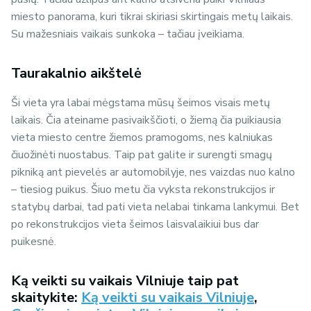
miesto panorama, kuri tikrai skiriasi skirtingais metų laikais.
Su mažesniais vaikais sunkoka – tačiau įveikiama.
Taurakalnio aikštelė
Ši vieta yra labai mėgstama mūsų šeimos visais metų
laikais. Čia ateiname pasivaikščioti, o žiemą čia puikiausia
vieta miesto centre žiemos pramogoms, nes kalniukas
čiuožinėti nuostabus. Taip pat galite ir surengti smagų
pikniką ant pievelės ar automobilyje, nes vaizdas nuo kalno
– tiesiog puikus. Šiuo metu čia vyksta rekonstrukcijos ir
statybų darbai, tad pati vieta nelabai tinkama lankymui. Bet
po rekonstrukcijos vieta šeimos laisvalaikiui bus dar
puikesnė.
Ką veikti su vaikais Vilniuje taip pat
skaitykite:
Ką veikti su vaikais Vilniuje
,