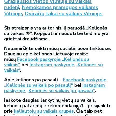
Gražiausios vietos Vilniuje su vaikais
rudenį
,
Nemokamos pramogos vaikams
Vilniuje
,
Dviračių takai su vaikais Vilniuje.
Šis straipsnis yra autorinis, jį paruošė „Kelionės
su vaikais ®“. Kopijuoti ir naudoti be leidimo yra
griežtai draudžiama.
Nepamirškite sekti mūsų socialiniuose tinkluose.
Daugiau apie keliones Lietuvoje rasite
mūsų
Facebook paskyroje „Kelionės su
vaikais“
bei
Instagram paskyroje „Kelionės su
vaikais“
.
Apie keliones po pasaulį –
Facebook paskyroje
„Kelionės su vaikais po pasaulį“
bei
Instagram
paskyroje „Kelionės su vaikais po pasaulį“
.
Ieškote daugiau lankytinų vietų su vaikais,
kelionių patarimų ir rekomendacijų?! – prisijunkite
prie
keliautojų su vaikais grupės
. Čia taip pat