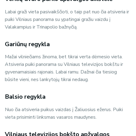
Labai graži vieta pasivaikščioti, o taip pat nuo čia atsiveria ir
puiki Vilniaus panorama su ypatingai gražiu vaizdu į
Valakampius ir Trinapolio bažnyčią.
Gariūnų regykla
Mažai vilniečiams žinoma, bet tikrai verta dėmesio vieta.
Atsiveria puiki panorama su Vilniaus televizijos bokštu ir
gyvenamaisiais rajonais. Labai ramu. Dažnai čia tiesiog
būsite vieni, nes lankytojų tikrai nedaug.
Balsio regykla
Nuo čia atsiveria puikus vaizdas į Žaliuosius ežerus. Puiki
vieta prisiminti linksmas vasaros maudynes.
Vilniaus televizijos bokšto apžvalgos