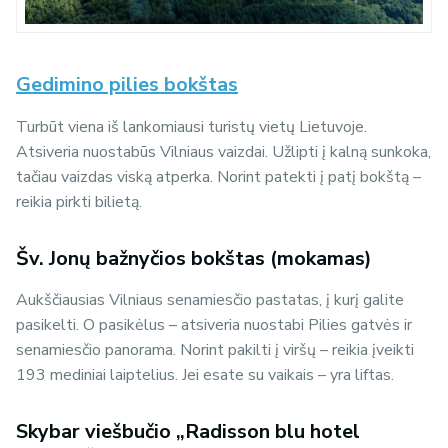
Gedimino pilies bokštas
Turbūt viena iš lankomiausi turistų vietų Lietuvoje.
Atsiveria nuostabūs Vilniaus vaizdai. Užlipti į kalną sunkoka,
tačiau vaizdas viską atperka. Norint patekti į patį bokštą –
reikia pirkti bilietą.
Šv. Jonų bažnyčios bokštas (mokamas)
Aukščiausias Vilniaus senamiesčio pastatas, į kurį galite
pasikelti. O pasikėlus – atsiveria nuostabi Pilies gatvės ir
senamiesčio panorama. Norint pakilti į viršų – reikia įveikti
193 mediniai laiptelius. Jei esate su vaikais – yra liftas.
Skybar viešbučio „Radisson blu hotel