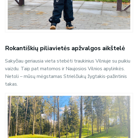
Rokantiškių piliavietės apžvalgos aikštelė
Sakyčiau geriausia vieta stebėti traukinius Vilniuje su puikiu
vaizdu. Taip pat matomos ir Naujosios Vilnios apylinkės.
Netoli – mūsų mėgstamas Strielčiukų žygtakis-pažintinis
takas.