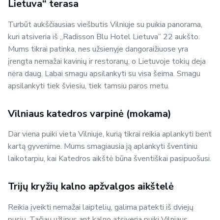
Lietuva“ terasa
Turbūt aukščiausias viešbutis Vilniuje su puikia panorama,
kuri atsiveria iš „Radisson Blu Hotel Lietuva” 22 aukšto.
Mums tikrai patinka, nes užsienyje dangoraižiuose yra
įrengta nemažai kavinių ir restoranų, o Lietuvoje tokių deja
nėra daug. Labai smagu apsilankyti su visa šeima. Smagu
apsilankyti tiek šviesiu, tiek tamsiu paros metu.
Vilniaus katedros varpinė (mokama)
Dar viena puiki vieta Vilniuje, kurią tikrai reikia aplankyti bent
kartą gyvenime. Mums smagiausia ją aplankyti šventiniu
laikotarpiu, kai Katedros aikštė būna šventiškai pasipuošusi.
Trijų kryžių kalno apžvalgos aikštelė
Reikia įveikti nemažai laiptelių, galima patekti iš dviejų
pusių. Tačiau užlipus ant kalno atsiveria puiki Vilniaus