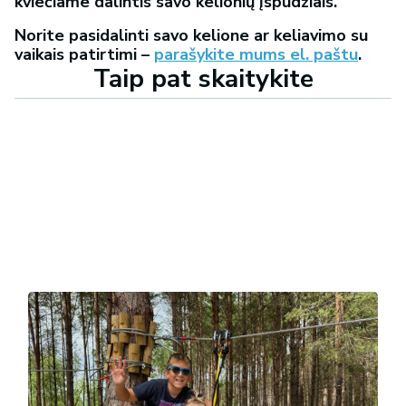
kviečiame dalintis savo kelionių įspūdžiais.
Norite pasidalinti savo kelione ar keliavimo su
vaikais patirtimi –
parašykite mums el. paštu
.
Taip pat skaitykite