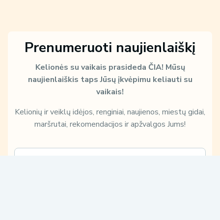
Prenumeruoti naujienlaiškį
Kelionės su vaikais prasideda ČIA!
Mūsų
naujienlaiškis taps Jūsų įkvėpimu keliauti su
vaikais!
Kelionių ir veiklų idėjos, renginiai, naujienos, miestų gidai,
maršrutai, rekomendacijos ir apžvalgos Jums!
E
m
a
i
S
Sužinokite, kaip ir kam Jūsų duomenis naudosime, perskaitę mūsų
l
u
Privatumo politiką:
*
ž
Patvirtinu, kad su
Privatumo politika
susipažinau ir su jomis
i
sutinku.