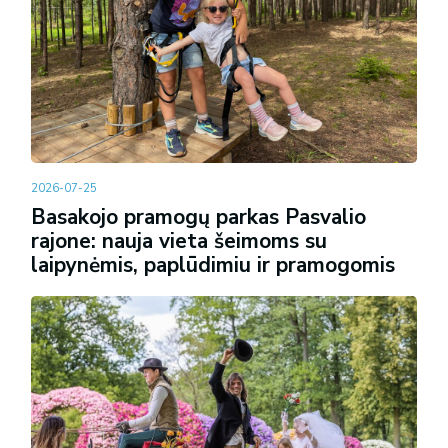
2026-07-25
Basakojo pramogų parkas Pasvalio
rajone: nauja vieta šeimoms su
laipynėmis, paplūdimiu ir pramogomis