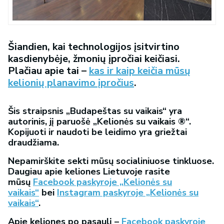
Šiandien, kai technologijos įsitvirtino
kasdienybėje, žmonių įpročiai keičiasi.
Plačiau apie tai –
kas ir kaip keičia mūsų
kelionių planavimo įpročius
.
Šis straipsnis „Budapeštas su vaikais“ yra
autorinis, jį paruošė „Kelionės su vaikais ®“.
Kopijuoti ir naudoti be leidimo yra griežtai
draudžiama.
Nepamirškite sekti mūsų socialiniuose tinkluose.
Daugiau apie keliones Lietuvoje rasite
mūsų
Facebook paskyroje „Kelionės su
vaikais“
bei
Instagram paskyroje „Kelionės su
vaikais“
.
Apie keliones po pasaulį –
Facebook paskyroje