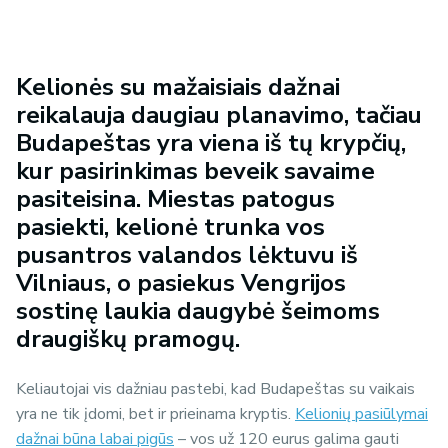
Kelionės su mažaisiais dažnai
reikalauja daugiau planavimo, tačiau
Budapeštas yra viena iš tų krypčių,
kur pasirinkimas beveik savaime
pasiteisina. Miestas patogus
pasiekti, kelionė trunka vos
pusantros valandos lėktuvu iš
Vilniaus, o pasiekus Vengrijos
sostinę laukia daugybė šeimoms
draugiškų pramogų.
Keliautojai vis dažniau pastebi, kad Budapeštas su vaikais
yra ne tik įdomi, bet ir prieinama kryptis.
Kelionių pasiūlymai
dažnai būna labai pigūs
– vos už 120 eurus galima gauti