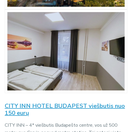
CITY INN HOTEL BUDAPEST viešbutis nuo
150 eurų
CITY INN – 4* viešbutis Budapešto centre, vos už 500