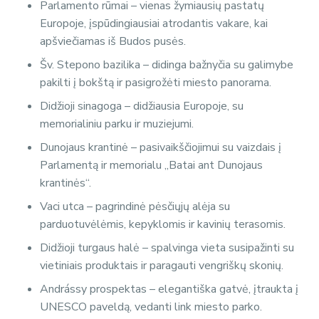
Parlamento rūmai – vienas žymiausių pastatų
Europoje, įspūdingiausiai atrodantis vakare, kai
apšviečiamas iš Budos pusės.
Šv. Stepono bazilika – didinga bažnyčia su galimybe
pakilti į bokštą ir pasigrožėti miesto panorama.
Didžioji sinagoga – didžiausia Europoje, su
memorialiniu parku ir muziejumi.
Dunojaus krantinė – pasivaikščiojimui su vaizdais į
Parlamentą ir memorialu „Batai ant Dunojaus
krantinės“.
Vaci utca – pagrindinė pėsčiųjų alėja su
parduotuvėlėmis, kepyklomis ir kavinių terasomis.
Didžioji turgaus halė – spalvinga vieta susipažinti su
vietiniais produktais ir paragauti vengriškų skonių.
Andrássy prospektas – elegantiška gatvė, įtraukta į
UNESCO paveldą, vedanti link miesto parko.