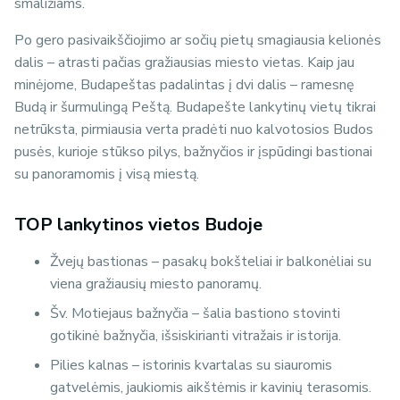
smaližiams.
Po gero pasivaikščiojimo ar sočių pietų smagiausia kelionės
dalis – atrasti pačias gražiausias miesto vietas. Kaip jau
minėjome, Budapeštas padalintas į dvi dalis – ramesnę
Budą ir šurmulingą Peštą. Budapešte lankytinų vietų tikrai
netrūksta, pirmiausia verta pradėti nuo kalvotosios Budos
pusės, kurioje stūkso pilys, bažnyčios ir įspūdingi bastionai
su panoramomis į visą miestą.
TOP lankytinos vietos Budoje
Žvejų bastionas – pasakų bokšteliai ir balkonėliai su
viena gražiausių miesto panoramų.
Šv. Motiejaus bažnyčia – šalia bastiono stovinti
gotikinė bažnyčia, išsiskirianti vitražais ir istorija.
Pilies kalnas – istorinis kvartalas su siauromis
gatvelėmis, jaukiomis aikštėmis ir kavinių terasomis.