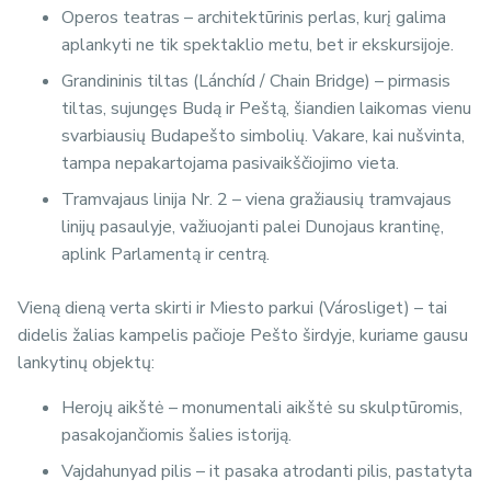
Operos teatras – architektūrinis perlas, kurį galima
aplankyti ne tik spektaklio metu, bet ir ekskursijoje.
Grandininis tiltas (Lánchíd / Chain Bridge) – pirmasis
tiltas, sujungęs Budą ir Peštą, šiandien laikomas vienu
svarbiausių Budapešto simbolių. Vakare, kai nušvinta,
tampa nepakartojama pasivaikščiojimo vieta.
Tramvajaus linija Nr. 2 – viena gražiausių tramvajaus
linijų pasaulyje, važiuojanti palei Dunojaus krantinę,
aplink Parlamentą ir centrą.
Vieną dieną verta skirti ir Miesto parkui (Városliget) – tai
didelis žalias kampelis pačioje Pešto širdyje, kuriame gausu
lankytinų objektų:
Herojų aikštė – monumentali aikštė su skulptūromis,
pasakojančiomis šalies istoriją.
Vajdahunyad pilis – it pasaka atrodanti pilis, pastatyta