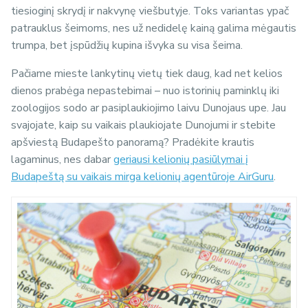
tiesioginį skrydį ir nakvynę viešbutyje. Toks variantas ypač
patrauklus šeimoms, nes už nedidelę kainą galima mėgautis
trumpa, bet įspūdžių kupina išvyka su visa šeima.
Pačiame mieste lankytinų vietų tiek daug, kad net kelios
dienos prabėga nepastebimai – nuo istorinių paminklų iki
zoologijos sodo ar pasiplaukiojimo laivu Dunojaus upe. Jau
svajojate, kaip su vaikais plaukiojate Dunojumi ir stebite
apšviestą Budapešto panoramą? Pradėkite krautis
lagaminus, nes dabar
geriausi kelionių pasiūlymai į
Budapeštą su vaikais mirga kelionių agentūroje AirGuru
.