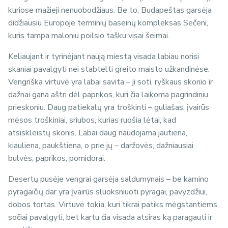
kuriose mažieji nenuobodžiaus. Be to, Budapeštas garsėja
didžiausiu Europoje terminių baseinų kompleksas Sečeni,
kuris tampa maloniu poilsio tašku visai šeimai.
Keliaujant ir tyrinėjant naują miestą visada labiau norisi
skaniai pavalgyti nei stabtelti greito maisto užkandinėse.
Vengriška virtuvė yra labai savita – ji soti, ryškaus skonio ir
dažnai gana aštri dėl paprikos, kuri čia laikoma pagrindiniu
prieskoniu. Daug patiekalų yra troškinti – guliašas, įvairūs
mėsos troškiniai, sriubos, kurias ruošia lėtai, kad
atsiskleistų skonis. Labai daug naudojama jautiena,
kiauliena, paukštiena, o prie jų – daržovės, dažniausiai
bulvės, paprikos, pomidorai.
Desertų pusėje vengrai garsėja saldumynais – be kamino
pyragaičių dar yra įvairūs sluoksniuoti pyragai, pavyzdžiui,
dobos tortas. Virtuvė tokia, kuri tikrai patiks mėgstantiems
sočiai pavalgyti, bet kartu čia visada atsiras ką paragauti ir