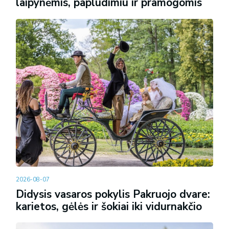
laipynėmis, paplūdimiu ir pramogomis
2026-08-07
Didysis vasaros pokylis Pakruojo dvare:
karietos, gėlės ir šokiai iki vidurnakčio