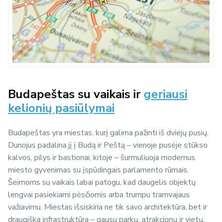
Budapeštas su vaikais ir
geriausi
kelionių pasiūlymai
Budapeštas yra miestas, kurį galima pažinti iš dviejų pusių.
Dunojus padalina jį į Budą ir Peštą – vienoje pusėje stūkso
kalvos, pilys ir bastionai, kitoje – šurmuliuoja modernus
miesto gyvenimas su įspūdingais parlamento rūmais.
Šeimoms su vaikais labai patogu, kad daugelis objektų
lengvai pasiekiami pėsčiomis arba trumpu tramvajaus
važiavimu. Miestas išsiskiria ne tik savo architektūra, bet ir
draugiška infrastruktūra – gausu parkų, atrakcionų ir vietų,