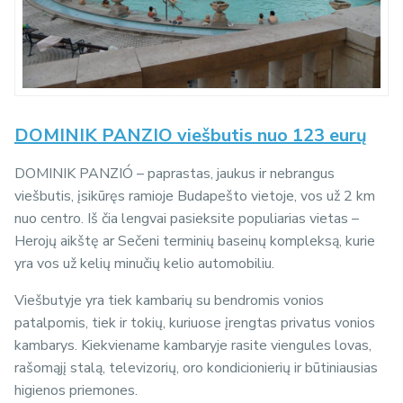
DOMINIK PANZIO viešbutis nuo 123 eurų
DOMINIK PANZIÓ – paprastas, jaukus ir nebrangus
viešbutis, įsikūręs ramioje Budapešto vietoje, vos už 2 km
nuo centro. Iš čia lengvai pasieksite populiarias vietas –
Herojų aikštę ar Sečeni terminių baseinų kompleksą, kurie
yra vos už kelių minučių kelio automobiliu.
Viešbutyje yra tiek kambarių su bendromis vonios
patalpomis, tiek ir tokių, kuriuose įrengtas privatus vonios
kambarys. Kiekviename kambaryje rasite viengules lovas,
rašomąjį stalą, televizorių, oro kondicionierių ir būtiniausias
higienos priemones.