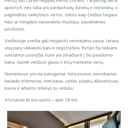
metrų nuo Corvin-negyed metro stoties. Tai patogi vieta
apsistoti, nes šalia yra parduotuvių, kavinių ir restoranų, o
pagrindinės lankytinos vietos, tokios kaip Didžioji turgaus
halė ar Vengrijos nacionalinis muziejus, pasiekiamos
pėsčiomis.
Viešbutyje svečiai gali mėgautis nemokama sauna, terasa,
visą parą veikiančiu baru ir registratūra. Rytais čia tiekiami
savitarnos pusryčiai, kurie yra įskaičiuoti į šio pasiūlymo
kainą. Aplink viešbutį gausu ir kitų maitinimo vietų.
Numeriuose yra visi patogumai: televizorius, nemokamas
belaidis internetas, mini baras, seifas, plaukų džiovintuvas,
kavos ir arbatos rinkinys su virduliu.
Atstumas iki oro uosto – apie 18 km.