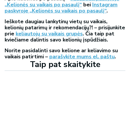
„Kelionės su vaikais po pasaulį“
bei
Instagram
paskyroje „Kelionės su vaikais po pasaulį“
.
Ieškote daugiau lankytinų vietų su vaikais,
kelionių patarimų ir rekomendacijų?! – prisijunkite
prie
keliautojų su vaikais grupės
. Čia taip pat
kviečiame dalintis savo kelionių įspūdžiais.
Norite pasidalinti savo kelione ar keliavimo su
vaikais patirtimi –
parašykite mums el. paštu
.
Taip pat skaitykite