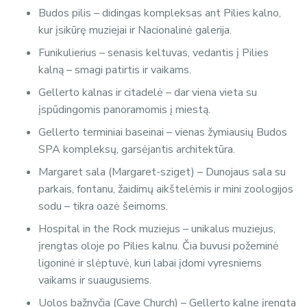
Budos pilis – didingas kompleksas ant Pilies kalno,
kur įsikūrę muziejai ir Nacionalinė galerija.
Funikulierius – senasis keltuvas, vedantis į Pilies
kalną – smagi patirtis ir vaikams.
Gellerto kalnas ir citadelė – dar viena vieta su
įspūdingomis panoramomis į miestą.
Gellerto terminiai baseinai – vienas žymiausių Budos
SPA kompleksų, garsėjantis architektūra.
Margaret sala (Margaret-sziget) – Dunojaus sala su
parkais, fontanu, žaidimų aikštelėmis ir mini zoologijos
sodu – tikra oazė šeimoms.
Hospital in the Rock muziejus – unikalus muziejus,
įrengtas oloje po Pilies kalnu. Čia buvusi požeminė
ligoninė ir slėptuvė, kuri labai įdomi vyresniems
vaikams ir suaugusiems.
Uolos bažnyčia (Cave Church) – Gellerto kalne įrengta