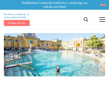
Didžiausias Lietuvoje kelionių ir pramogų su
vaikais portalas
Ruošiesi į kelionę su
vaiku pirmą kartą?
Pradėk nuo čia