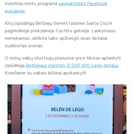
šventiniu metu, programa
savivaldybės Facebook
puslapyje.
Kitą įspūdingą Betliejų šiemet radome Santa Cruz’e
pagrindinėje prekybinėje Castillo gatvėje. Lankymasis
nemokamas, skirkite laiko apžvelgti visas detaliai
sudėliotas scenas.
O mūsų vaikų atostogų planuose yra ir tikslas aplankyti
įspūdingą
Betliejaus miestelį iš 500 000 Lego detalių
.
Kviečiame su vaikais būtinai apsilankyti!