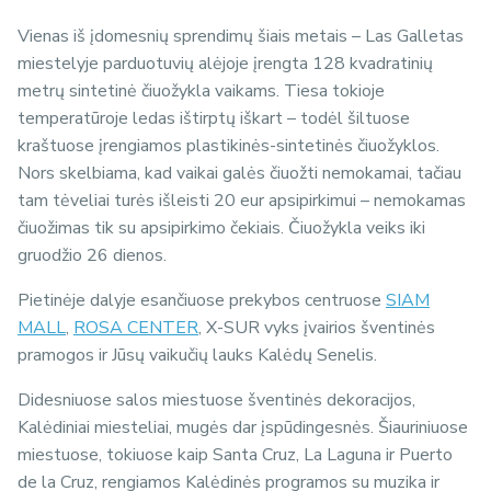
Vienas iš įdomesnių sprendimų šiais metais – Las Galletas
miestelyje parduotuvių alėjoje įrengta 128 kvadratinių
metrų sintetinė čiuožykla vaikams. Tiesa tokioje
temperatūroje ledas ištirptų iškart – todėl šiltuose
kraštuose įrengiamos plastikinės-sintetinės čiuožyklos.
Nors skelbiama, kad vaikai galės čiuožti nemokamai, tačiau
tam tėveliai turės išleisti 20 eur apsipirkimui – nemokamas
čiuožimas tik su apsipirkimo čekiais. Čiuožykla veiks iki
gruodžio 26 dienos.
Pietinėje dalyje esančiuose prekybos centruose
SIAM
MALL
,
ROSA CENTER
, X-SUR vyks įvairios šventinės
pramogos ir Jūsų vaikučių lauks Kalėdų Senelis.
Didesniuose salos miestuose šventinės dekoracijos,
Kalėdiniai miesteliai, mugės dar įspūdingesnės. Šiauriniuose
miestuose, tokiuose kaip Santa Cruz, La Laguna ir Puerto
de la Cruz, rengiamos Kalėdinės programos su muzika ir