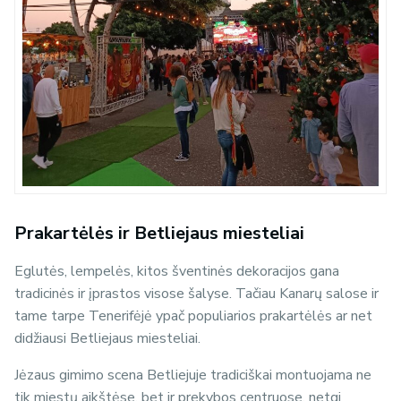
Prakartėlės ir Betliejaus miesteliai
Eglutės, lempelės, kitos šventinės dekoracijos gana
tradicinės ir įprastos visose šalyse. Tačiau Kanarų salose ir
tame tarpe Tenerifėjė ypač populiarios prakartėlės ar net
didžiausi Betliejaus miesteliai.
Jėzaus gimimo scena Betliejuje tradiciškai montuojama ne
tik miestų aikštėse, bet ir prekybos centruose, netgi