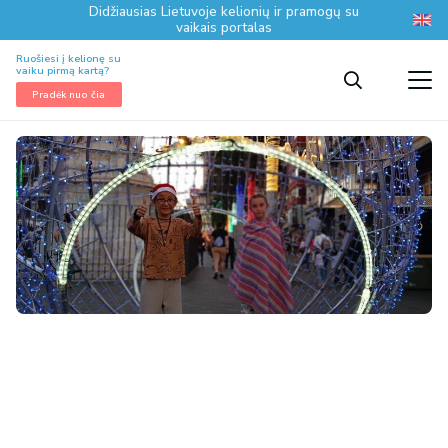
Didžiausias Lietuvoje kelionių ir pramogų su
vaikais portalas
Ruošiesi į kelionę su
vaiku pirmą kartą?
Pradėk nuo čia