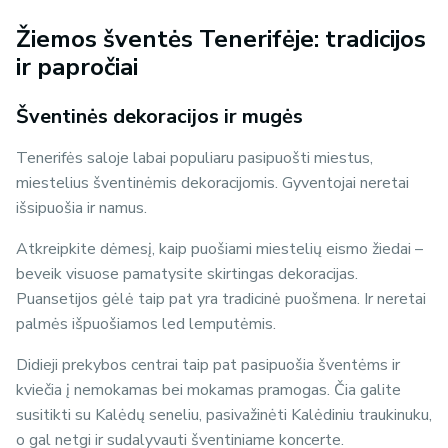
Žiemos šventės Tenerifėje: tradicijos
ir papročiai
Šventinės dekoracijos ir mugės
Tenerifės saloje labai populiaru pasipuošti miestus,
miestelius šventinėmis dekoracijomis. Gyventojai neretai
išsipuošia ir namus.
Atkreipkite dėmesį, kaip puošiami miestelių eismo žiedai –
beveik visuose pamatysite skirtingas dekoracijas.
Puansetijos gėlė taip pat yra tradicinė puošmena. Ir neretai
palmės išpuošiamos led lemputėmis.
Didieji prekybos centrai taip pat pasipuošia šventėms ir
kviečia į nemokamas bei mokamas pramogas. Čia galite
susitikti su Kalėdų seneliu, pasivažinėti Kalėdiniu traukinuku,
o gal netgi ir sudalyvauti šventiniame koncerte.