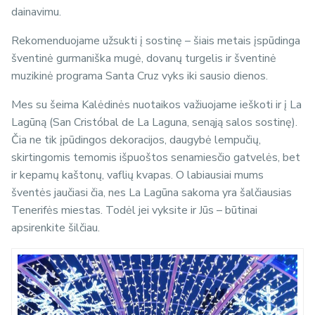
dainavimu.
Rekomenduojame užsukti į sostinę – šiais metais įspūdinga
šventinė gurmaniška mugė, dovanų turgelis ir šventinė
muzikinė programa Santa Cruz vyks iki sausio dienos.
Mes su šeima Kalėdinės nuotaikos važiuojame ieškoti ir į La
Lagūną (San Cristóbal de La Laguna, senąją salos sostinę).
Čia ne tik įpūdingos dekoracijos, daugybė lempučių,
skirtingomis temomis išpuoštos senamiesčio gatvelės, bet
ir kepamų kaštonų, vaflių kvapas. O labiausiai mums
šventės jaučiasi čia, nes La Lagūna sakoma yra šalčiausias
Tenerifės miestas. Todėl jei vyksite ir Jūs – būtinai
apsirenkite šilčiau.