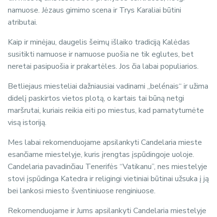
namuose. Jėzaus gimimo scena ir Trys Karaliai būtini
atributai.
Kaip ir minėjau, daugelis šeimų išlaiko tradiciją Kalėdas
susitikti namuose ir namuose puošia ne tik eglutes, bet
neretai pasipuošia ir prakartėles. Jos čia labai populiarios.
Betliejaus miesteliai dažniausiai vadinami „belénais“ ir užima
didelį paskirtos vietos plotą, o kartais tai būną netgi
maršrutai, kuriais reikia eiti po miestus, kad pamatytumėte
visą istoriją.
Mes labai rekomenduojame apsilankyti Candelaria mieste
esančiame miestelyje, kuris įrengtas įspūdingoje uoloje.
Candelaria pavadinčiau Tenerifės “Vatikanu”, nes miestelyje
stovi įspūdinga Katedra ir religingi vietiniai būtinai užsuka į ją
bei lankosi miesto šventiniuose renginiuose.
Rekomenduojame ir Jums apsilankyti Candelaria miestelyje