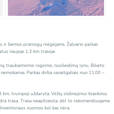
ams ir žiemos pramogų mėgėjams. Žalvario parkas
atus naujoje 1.3 km trasoje.
imą traukiamomis rogėmis, nusileidimą lynu. Bilieto
i) nemokamai. Parkas dirba savaitgaliais nuo 11.00 –
,3 km, trumpoji uždaryta. Vėžių slidinėjimui klasikiniu
endra trasa. Trasa neapšviesta, dėl to rekomenduojame
️Inventoriaus nuomos kol kas nėra.