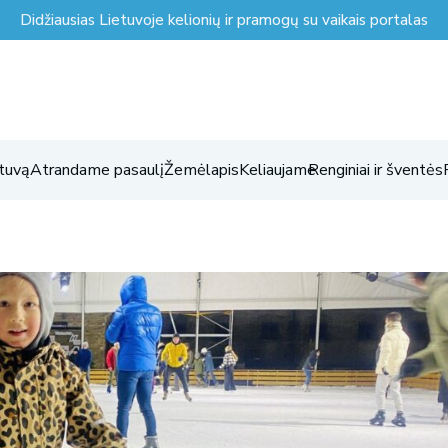
Didžiausias Lietuvoje kelionių ir pramogų su vaikais portalas
tuvą
Atrandame pasaulį
Žemėlapis
Keliaujame
Renginiai ir šventės