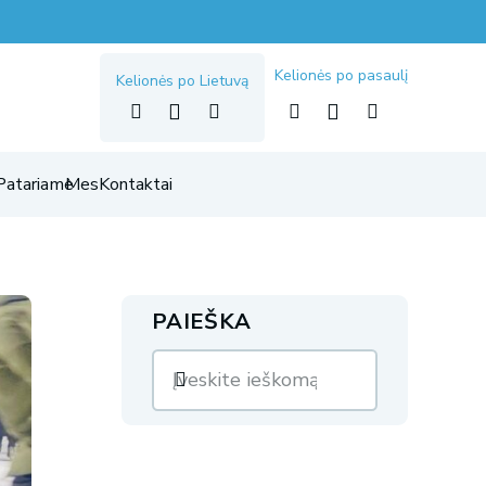
Kelionės po pasaulį
Kelionės po Lietuvą
Patariame
Mes
Kontaktai
PAIEŠKA