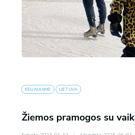
KELIAUJAME
LIETUVA
Žiemos pramogos su vaika
Sukurta:
2023-01-12
Atnaujinta:
2025-06-02