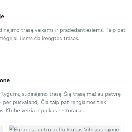
je
lidinėjimo trasą vaikams ir pradedantiesiems. Taip pat
ėgėjai. Jiems čia įrengtos trasos.
jone
nę lygumų slidinėjimo trasą. Šią trasą mažiau patyrę
 – per pusvalandį. Čia taip pat rengiamos tiek
s. Klube veikia ir puikus restoranas.