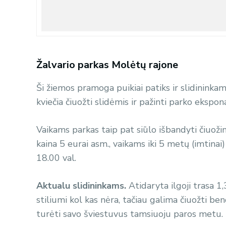
Žalvario parkas Molėtų rajone
Ši žiemos pramoga puikiai patiks ir slidinink
kviečia čiuožti slidėmis ir pažinti parko ekspon
Vaikams parkas taip pat siūlo išbandyti čiuož
kaina 5 eurai asm., vaikams iki 5 metų (imtina
18.00 val.
Aktualu slidininkams. ️
Atidaryta ilgoji trasa 1
stiliumi kol kas nėra, tačiau galima čiuožti b
turėti savo šviestuvus tamsiuoju paros metu. 