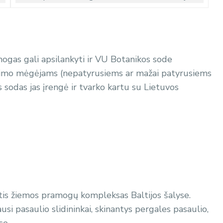
ogas gali apsilankyti ir VU Botanikos sode
nėjimo mėgėjams (nepatyrusiems ar mažai patyrusiems
 sodas jas įrengė ir tvarko kartu su Lietuvos
ntis žiemos pramogų kompleksas Baltijos šalyse.
si pasaulio slidininkai, skinantys pergales pasaulio,
se.