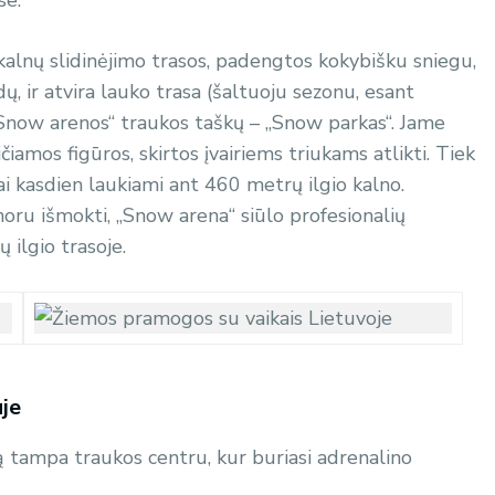
lnų slidinėjimo trasos, padengtos kokybišku sniegu,
, ir atvira lauko trasa (šaltuoju sezonu, esant
„Snow arenos“ traukos taškų – „Snow parkas“. Jame
amos figūros, skirtos įvairiems triukams atlikti. Tiek
ai kasdien laukiami ant 460 metrų ilgio kalno.
oru išmokti, „Snow arena“ siūlo profesionalių
ilgio trasoje.
je
ą tampa traukos centru, kur buriasi adrenalino