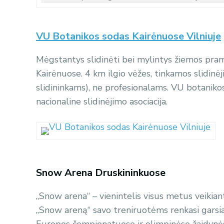
VU Botanikos sodas Kairėnuose Vilniuje
Mėgstantys slidinėti bei mylintys žiemos pram
Kairėnuose. 4 km ilgio vėžes, tinkamos slidi
slidininkams), ne profesionalams. VU botanikos
nacionaline slidinėjimo asociacija.
Snow Arena Druskininkuose
„Snow arena“ – vienintelis visus metus veikia
„Snow areną“ savo treniruotėms renkasi garsiau
Europos čempionatuose ir olimpinėse žaidynė