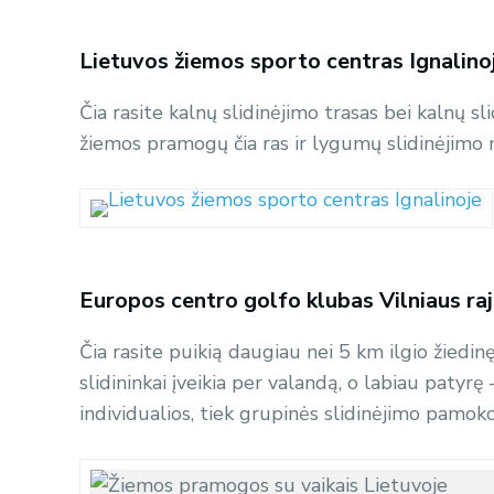
Lietuvos žiemos sporto centras Ignalino
Čia rasite kalnų slidinėjimo trasas bei kalnų s
žiemos pramogų čia ras ir lygumų slidinėjimo m
Europos centro golfo klubas Vilniaus ra
Čia rasite puikią daugiau nei 5 km ilgio žiedi
slidininkai įveikia per valandą, o labiau patyrę
individualios, tiek grupinės slidinėjimo pamoko