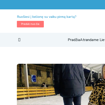
Ruošiesi į kelionę su vaiku pirmą kartą?
Pradėk nuo čia
Pradžia
Atrandame Lie