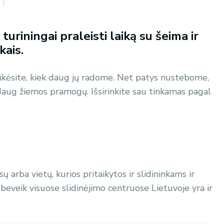
 turiningai praleisti laiką su šeima ir
kais.
ikėsite, kiek daug jų radome. Net patys nustebome,
 daug žiemos pramogų. Išsirinkite sau tinkamas pagal
ų arba vietų, kurios pritaikytos ir slidininkams ir
veik visuose slidinėjimo centruose Lietuvoje yra ir