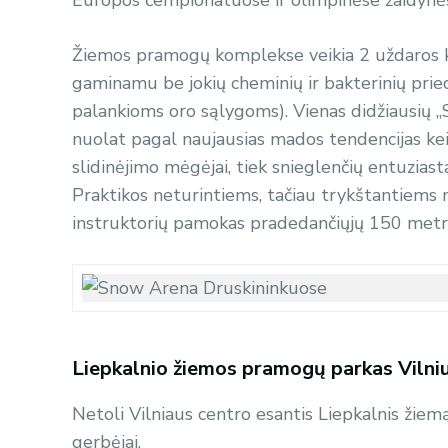
Žiemos pramogų komplekse veikia 2 uždaros ka
gaminamu be jokių cheminių ir bakterinių priedų
palankioms oro sąlygoms). Vienas didžiausių 
nuolat pagal naujausias mados tendencijas keiči
slidinėjimo mėgėjai, tiek snieglenčių entuziast
Praktikos neturintiems, tačiau trykštantiems n
instruktorių pamokas pradedančiųjų 150 metrų 
Liepkalnio žiemos pramogų parkas Vilniu
Netoli Vilniaus centro esantis Liepkalnis žiem
gerbėjai.