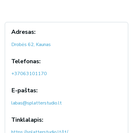
Adresas:
Drobės 62, Kaunas
Telefonas:
+37063101170
E-paštas:
labas@splatterstudio.lt
Tinklalapis:
https://splatterstudio.lt/lt/