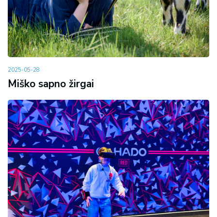
2025-05-28
Miško sapno žirgai