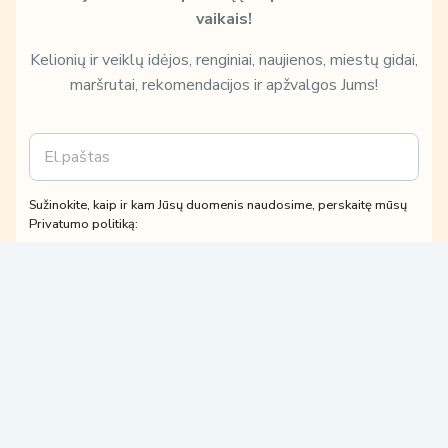
vaikais!
Kelionių ir veiklų idėjos, renginiai, naujienos, miestų gidai,
maršrutai, rekomendacijos ir apžvalgos Jums!
E
m
m
ū
a
s
i
ų
Sužinokite, kaip ir kam Jūsų duomenis naudosime, perskaitę mūsų
l
p
Privatumo politiką:
*
e
r
Patvirtinu, kad su
Privatumo politika
susipažinau ir su jomis
s
sutinku.
k
Sutinku gauti tiesioginės rinkodaros paslaugų pasiūlymus,
a
susijusius su mano užklausa.
i
t
Prenumeruoti
ę
k
a
i
p