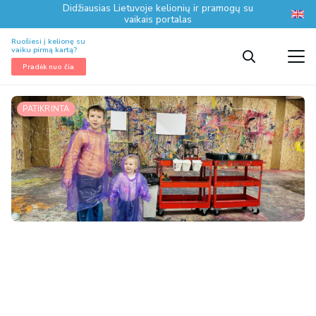
Didžiausias Lietuvoje kelionių ir pramogų su
vaikais portalas
Ruošiesi į kelionę su
vaiku pirmą kartą?
Pradėk nuo čia
PATIKRINTA