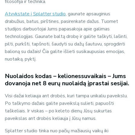
filosofija ir technika.
Atvykstate į Splatter studio
, gaunate apsauginius
drabužius, batus, pirštines, pasirenkate dažus. Tuomet
studijos darbuotojai Jums papasakoja apie galimas
technologijas. Gaunate baltą drobę ir galite taškyti, lašinti,
pilti, purkšti, tapšnoti, šaudyti su dažų šautuvu, sprogdinti
balioną su dažais! Čia galite išlieti susikaupusias emocijas,
nuotaiką, pyktį.
Nuolaidos kodas – kelionessuvaikais – Jums
dovanoja net 8 eurų nuolaidą įprastai sesijai.
Visi dažai keliauja ant drobės, kuri tampa unikaliu paveikslu.
Po taškymo dažais galite paveikslą sulieti, papuošti
taškeliais. Ir viskas – po keleto dienų Jūsų sukurtas
paveikslas ant drobės keliauja į Jūsų namus.
Splatter studio tinka nuo pačių mažiausių vaikų iki