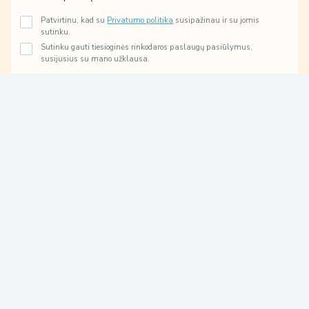
*
a
i
Patvirtinu, kad su
Privatumo politika
susipažinau ir su jomis
p
sutinku.
k
Sutinku gauti tiesioginės rinkodaros paslaugų pasiūlymus,
a
susijusius su mano užklausa.
i
p
Prenumeruoti