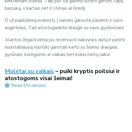
kiekvienam svečiui. Taip pat čia galima sutikti gerves, lapę,
barsuką, o kartais net ir stirnas ar briedį.
O už papildomą mokestį, į namelį galėsite pasiimti ir savo
augintinius. Tad atostogaukite drauge su savo gyvūnėliais!
Alantos žirgai kviečia jus rezervuoti nakvynės datą ir patirti
nuostabiausią nuotykį gamtoje kartu su šeima, draugais,
gyvūnais, kolegomis ar vaikais bet kokiu metų laiku!
Molėtai su vaikais
– puiki kryptis poilsiui ir
atostogoms visai šeimai!
Read EN version.