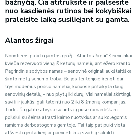
bažnyčią. Čia atitrūksite ir pailsėsite
nuo kasdienės rutinos bei kokybiškai
praleisite laiką susiliejant su gamta.
Alantos žirgai
Norintiems patirti gamtos grožį, „Alantos žirgai” šeimininkai
kviečia rezervuoti vieną iš keturių namelių ant ežero kranto.
Pagrindinis sodybos namas – senovinė originali aukštaitiška
šimto metų senumo troba. Be jos teritorijoje įrengti dar
trys modernūs poilsio nameliai, kuriuose pritaikyta daug
senovinių detalių – nuo plytų iki durų. Visi nameliai skirtingi,
saviti ir jaukūs, gali talpinti nuo 2 iki 8 žmonių kompanijas.
Todėl čia galite atvykti su antrąją puse romantiškam
poilsiui, su šeima atrasti kaimo nuotykius ar su kolegomis
ramioms darbostogoms gamtoje. Tai taip pat puiki vieta
atšvęsti gimtadienį ar paminėti kitą svarbią sukaktį.