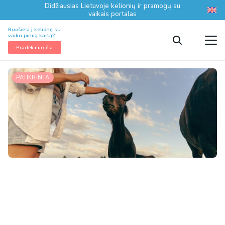
Didžiausias Lietuvoje kelionių ir pramogų su
vaikais portalas
Ruošiesi į kelionę su
vaiku pirmą kartą?
Pradėk nuo čia
PATIKRINTA