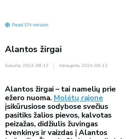
Read EN version.
Alantos žirgai
Sukurta:
2024-08-12
Atnaujinta:
2024-08-12
Alantos žirgai – tai namelių prie
ežero nuoma.
Molėtų rajone
įsikūrusiose sodybose svečius
pasitiks žalios pievos, kalvotas
peizažas, didžiulis žuvingas
tvenkinys ir vaizdas į Alantos