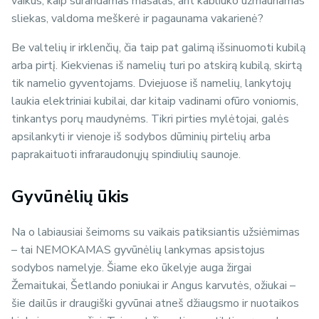
vaikus, kaip surandamas masalas, ant kabliuko užmaunamas
sliekas, valdoma meškerė ir pagaunama vakarienė?
Be valtelių ir irklenčių, čia taip pat galimą išsinuomoti kubilą
arba pirtį. Kiekvienas iš namelių turi po atskirą kubilą, skirtą
tik namelio gyventojams. Dviejuose iš namelių, lankytojų
laukia elektriniai kubilai, dar kitaip vadinami ofūro voniomis,
tinkantys porų maudynėms. Tikri pirties mylėtojai, galės
apsilankyti ir vienoje iš sodybos dūminių pirtelių arba
paprakaituoti infraraudonųjų spindiulių saunoje.
Gyvūnėlių ūkis
Na o labiausiai šeimoms su vaikais patiksiantis užsiėmimas
– tai NEMOKAMAS gyvūnėlių lankymas apsistojus
sodybos namelyje. Šiame eko ūkelyje auga žirgai
Žemaitukai, Šetlando poniukai ir Angus karvutės, ožiukai –
šie dailūs ir draugiški gyvūnai atneš džiaugsmo ir nuotaikos