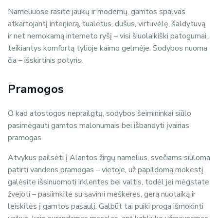
Nameliuose rasite jaukų ir modernų, gamtos spalvas
atkartojantį interjierą, tualetus, dušus, virtuvėlę, šaldytuvą
ir net nemokamą interneto ryšį – visi šiuolaikiški patogumai,
teikiantys komfortą tylioje kaimo gelmėje. Sodybos nuoma
čia – išskirtinis potyris.
Pramogos
O kad atostogos neprailgtų, sodybos šeimininkai siūlo
pasimėgauti gamtos malonumais bei išbandyti įvairias
pramogas.
Atvykus pailsėti į Alantos žirgų namelius, svečiams siūloma
patirti vandens pramogas – vietoje, už papildomą mokestį
galėsite išsinuomoti irklentes bei valtis, todėl jei mėgstate
žvejoti – pasiimkite su savimi meškeres, gerą nuotaiką ir
leiskitės į gamtos pasaulį. Galbūt tai puiki proga išmokinti