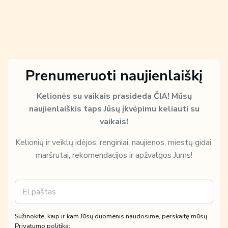
Prenumeruoti naujienlaiškį
Kelionės su vaikais prasideda ČIA!
Mūsų
naujienlaiškis taps Jūsų įkvėpimu keliauti su
vaikais!
Kelionių ir veiklų idėjos, renginiai, naujienos, miestų gidai,
maršrutai, rekomendacijos ir apžvalgos Jums!
E
m
m
ū
a
s
i
ų
Sužinokite, kaip ir kam Jūsų duomenis naudosime, perskaitę mūsų
l
k
Privatumo politiką: