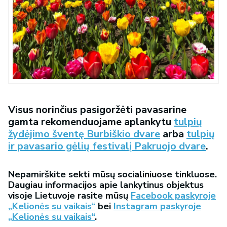
Visus norinčius pasigoržėti pavasarine
gamta rekomenduojame aplankytu
tulpių
žydėjimo šventę Burbiškio dvare
arba
tulpių
ir pavasario gėlių festivalį Pakruojo dvare
.
Nepamirškite sekti mūsų socialiniuose tinkluose.
Daugiau informacijos apie lankytinus objektus
visoje Lietuvoje rasite mūsų
Facebook paskyroje
„Kelionės su vaikais“
bei
Instagram paskyroje
„Kelionės su vaikais“
.