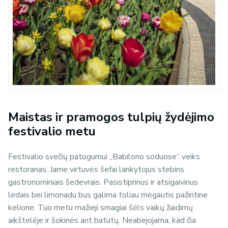
Maistas ir pramogos tulpių žydėjimo
festivalio metu
Festivalio svečių patogumui „Babilono soduose“ veiks
restoranas. Jame virtuvės šefai lankytojus stebins
gastronominiais šedevrais. Pasistiprinus ir atsigaivinus
ledais bei limonadu bus galima toliau mėgautis pažintine
kelione. Tuo metu mažieji smagiai šėls vaikų žaidimų
aikštelėje ir šokinės ant batutų. Neabejojama, kad čia