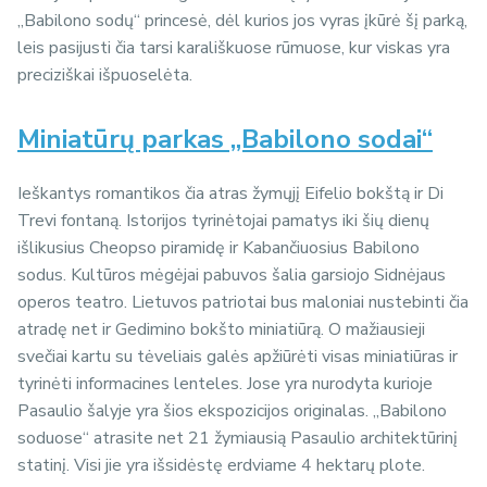
„Babilono sodų“ princesė, dėl kurios jos vyras įkūrė šį parką,
leis pasijusti čia tarsi karališkuose rūmuose, kur viskas yra
preciziškai išpuoselėta.
Miniatūrų parkas „Babilono sodai“
Ieškantys romantikos čia atras žymųjį Eifelio bokštą ir Di
Trevi fontaną. Istorijos tyrinėtojai pamatys iki šių dienų
išlikusius Cheopso piramidę ir Kabančiuosius Babilono
sodus. Kultūros mėgėjai pabuvos šalia garsiojo Sidnėjaus
operos teatro. Lietuvos patriotai bus maloniai nustebinti čia
atradę net ir Gedimino bokšto miniatiūrą. O mažiausieji
svečiai kartu su tėveliais galės apžiūrėti visas miniatiūras ir
tyrinėti informacines lenteles. Jose yra nurodyta kurioje
Pasaulio šalyje yra šios ekspozicijos originalas. „Babilono
soduose“ atrasite net 21 žymiausią Pasaulio architektūrinį
statinį. Visi jie yra išsidėstę erdviame 4 hektarų plote.