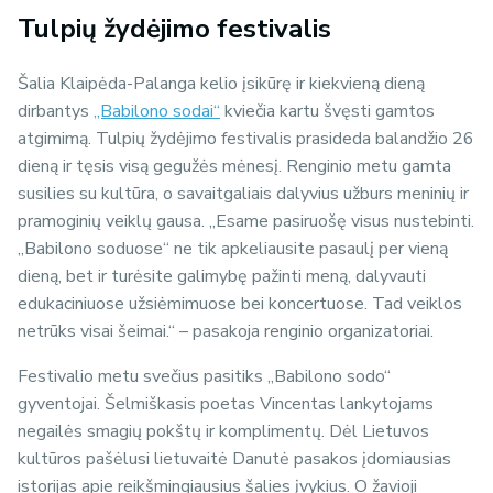
Tulpių žydėjimo festivalis
Šalia Klaipėda-Palanga kelio įsikūrę ir kiekvieną dieną
dirbantys
„Babilono sodai“
kviečia kartu švęsti gamtos
atgimimą. Tulpių žydėjimo festivalis prasideda balandžio 26
dieną ir tęsis visą gegužės mėnesį. Renginio metu gamta
susilies su kultūra, o savaitgaliais dalyvius užburs meninių ir
pramoginių veiklų gausa. „Esame pasiruošę visus nustebinti.
„Babilono soduose“ ne tik apkeliausite pasaulį per vieną
dieną, bet ir turėsite galimybę pažinti meną, dalyvauti
edukaciniuose užsiėmimuose bei koncertuose. Tad veiklos
netrūks visai šeimai.“ – pasakoja renginio organizatoriai.
Festivalio metu svečius pasitiks „Babilono sodo“
gyventojai. Šelmiškasis poetas Vincentas lankytojams
negailės smagių pokštų ir komplimentų. Dėl Lietuvos
kultūros pašėlusi lietuvaitė Danutė pasakos įdomiausias
istorijas apie reikšmingiausius šalies įvykius. O žavioji