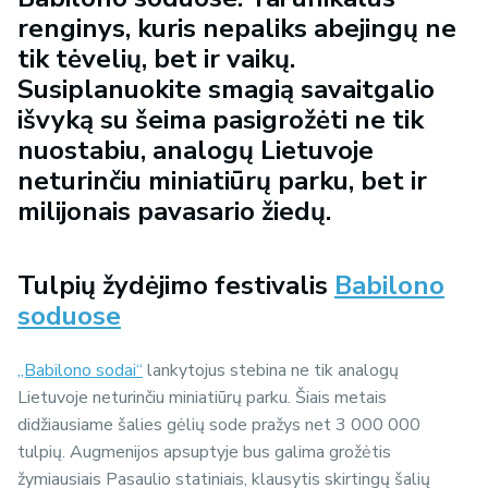
renginys, kuris nepaliks abejingų ne
tik tėvelių, bet ir vaikų.
Susiplanuokite smagią savaitgalio
išvyką su šeima pasigrožėti ne tik
nuostabiu, analogų Lietuvoje
neturinčiu miniatiūrų parku, bet ir
milijonais pavasario žiedų.
Tulpių žydėjimo festivalis
Babilono
soduose
„Babilono sodai“
lankytojus stebina ne tik analogų
Lietuvoje neturinčiu miniatiūrų parku. Šiais metais
didžiausiame šalies gėlių sode pražys net 3 000 000
tulpių. Augmenijos apsuptyje bus galima grožėtis
žymiausiais Pasaulio statiniais, klausytis skirtingų šalių