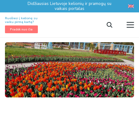
Didžiausias Lietuvoje kelionių ir pramogų su
vaikais portalas
Ruošiesi į kelionę su
vaiku pirmą kartą?
Pradėk nuo čia