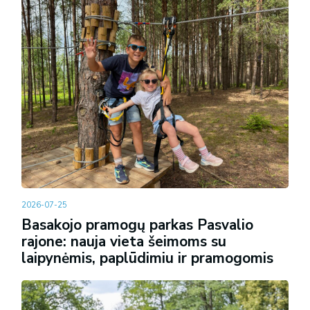
2026-07-25
Basakojo pramogų parkas Pasvalio
rajone: nauja vieta šeimoms su
laipynėmis, paplūdimiu ir pramogomis