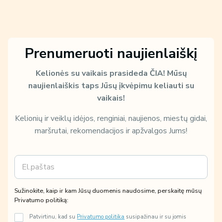
Prenumeruoti naujienlaiškį
Kelionės su vaikais prasideda ČIA!
Mūsų
naujienlaiškis taps Jūsų įkvėpimu keliauti su
vaikais!
Kelionių ir veiklų idėjos, renginiai, naujienos, miestų gidai,
maršrutai, rekomendacijos ir apžvalgos Jums!
E
m
m
ū
a
s
i
ų
Sužinokite, kaip ir kam Jūsų duomenis naudosime, perskaitę mūsų
l
d
Privatumo politiką:
*
u
o
Patvirtinu, kad su
Privatumo politika
susipažinau ir su jomis