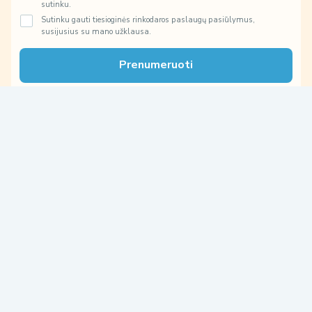
m
sutinku.
e
Sutinku gauti tiesioginės rinkodaros paslaugų pasiūlymus,
n
susijusius su mano užklausa.
i
s
Prenumeruoti
*