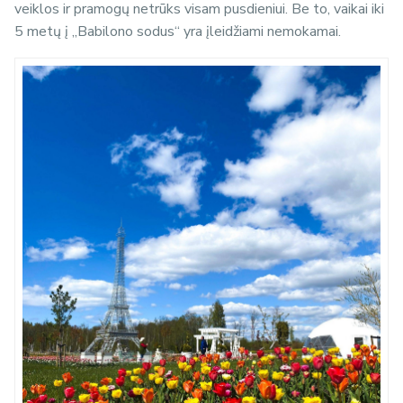
veiklos ir pramogų netrūks visam pusdieniui. Be to, vaikai iki
5 metų į „Babilono sodus“ yra įleidžiami nemokamai.