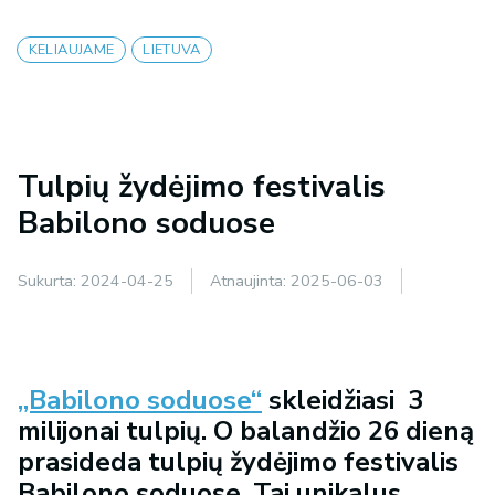
KELIAUJAME
LIETUVA
Tulpių žydėjimo festivalis
Babilono soduose
Sukurta:
2024-04-25
Atnaujinta:
2025-06-03
„Babilono soduose“
skleidžiasi 3
milijonai tulpių. O balandžio 26 dieną
prasideda tulpių žydėjimo festivalis
Babilono soduose. Tai unikalus