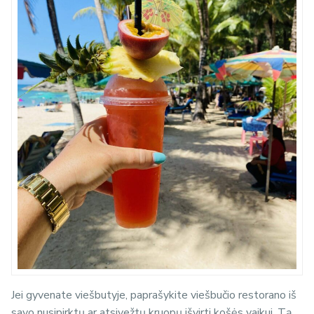
Jei gyvenate viešbutyje, paprašykite viešbučio restorano iš
savo nusipirktų ar atsivežtų kruopų išvirti košės vaikui. Tą