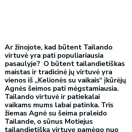
Ar žinojote, kad būtent Tailando
virtuvė yra pati populiariausia
pasaulyje? O būtent tailandietiškas
maistas ir tradicinė jų virtuvė yra
vienos iš „Kelionės su vaikais“ įkūrėjų
Agnės šeimos pati mėgstamiausia.
Tailando virtuvė ir patiekalai
vaikams mums labai patinka. Tris
žiemas Agnė su šeima praleido
Tailande, o sūnus Motiejus
tailandietišką virtuvę pamėgo nuo