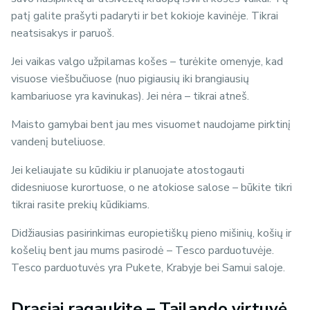
patį galite prašyti padaryti ir bet kokioje kavinėje. Tikrai
neatsisakys ir paruoš.
Jei vaikas valgo užpilamas košes – turėkite omenyje, kad
visuose viešbučiuose (nuo pigiausių iki brangiausių
kambariuose yra kavinukas). Jei nėra – tikrai atneš.
Maisto gamybai bent jau mes visuomet naudojame pirktinį
vandenį buteliuose.
Jei keliaujate su kūdikiu ir planuojate atostogauti
didesniuose kurortuose, o ne atokiose salose – būkite tikri
tikrai rasite prekių kūdikiams.
Didžiausias pasirinkimas europietiškų pieno mišinių, košių ir
košelių bent jau mums pasirodė – Tesco parduotuvėje.
Tesco parduotuvės yra Pukete, Krabyje bei Samui saloje.
Drąsiai ragaukite – Tailando virtuvė