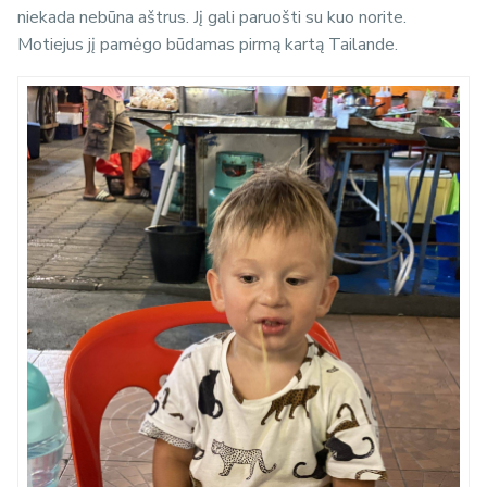
niekada nebūna aštrus. Jį gali paruošti su kuo norite.
Motiejus jį pamėgo būdamas pirmą kartą Tailande.