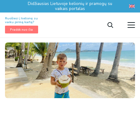
Didžiausias Lietuvoje kelionių ir pramogų su
vaikais portalas
Ruošiesi į kelionę su
vaiku pirmą kartą?
Pradėk nuo čia