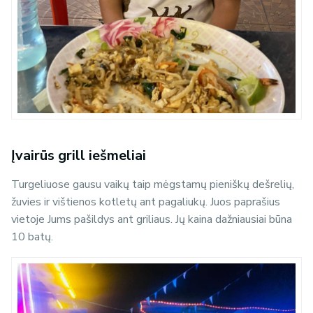
Įvairūs grill iešmeliai
Turgeliuose gausu vaikų taip mėgstamų pieniškų dešrelių,
žuvies ir vištienos kotletų ant pagaliukų. Juos paprašius
vietoje Jums pašildys ant griliaus. Jų kaina dažniausiai būna
10 batų.