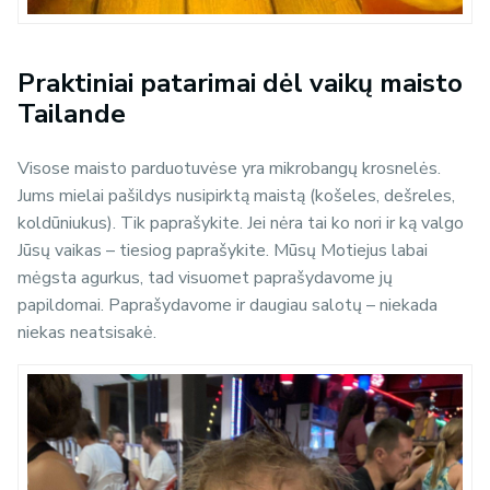
Praktiniai patarimai dėl vaikų maisto
Tailande
Visose maisto parduotuvėse yra mikrobangų krosnelės.
Jums mielai pašildys nusipirktą maistą (košeles, dešreles,
koldūniukus). Tik paprašykite. Jei nėra tai ko nori ir ką valgo
Jūsų vaikas – tiesiog paprašykite. Mūsų Motiejus labai
mėgsta agurkus, tad visuomet paprašydavome jų
papildomai. Paprašydavome ir daugiau salotų – niekada
niekas neatsisakė.