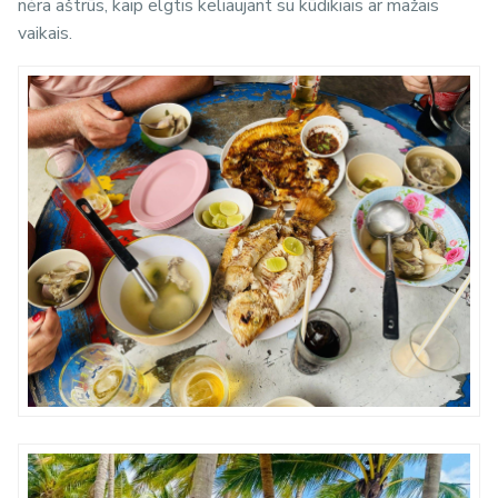
nėra aštrūs, kaip elgtis keliaujant su kūdikiais ar mažais
vaikais.