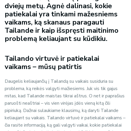
dviejų metų. Agnė dalinasi, kokie
patiekalai yra tinkami mažesniems
vaikams, ką skanaus paragauti
Tailande ir kaip išspręsti maitinimo
problemą keliaujant su kūdikiu.
Tailando virtuvė ir patiekalai
vaikams – mūsų patirtis
Daugelis keliaujančių į Tailandą su vaikais susiduria su
problema, ką reikės valgyti mažiesiems. Juk vis tik gajus
mitas, kad Tailande maistas tikrai aštrus. O net ir paprašius
paruošti neaštriai – vis vien virėjas įdės vieną kitą čili
pipiriuką. Dažnai sulaukiame klausimų, ką daryti Tailande
keliaujant su vaikais. Tailando virtuvė ir patiekalai vaikams –
čia rasite informaciją, ką gali valgyti vaikai, kokie patiekalai