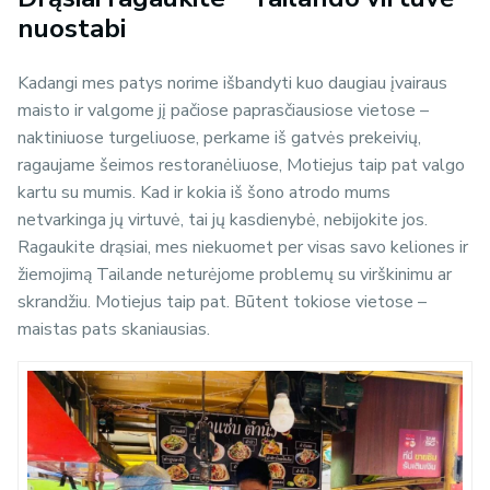
nuostabi
Kadangi mes patys norime išbandyti kuo daugiau įvairaus
maisto ir valgome jį pačiose paprasčiausiose vietose –
naktiniuose turgeliuose, perkame iš gatvės prekeivių,
ragaujame šeimos restoranėliuose, Motiejus taip pat valgo
kartu su mumis. Kad ir kokia iš šono atrodo mums
netvarkinga jų virtuvė, tai jų kasdienybė, nebijokite jos.
Ragaukite drąsiai, mes niekuomet per visas savo keliones ir
žiemojimą Tailande neturėjome problemų su virškinimu ar
skrandžiu. Motiejus taip pat. Būtent tokiose vietose –
maistas pats skaniausias.