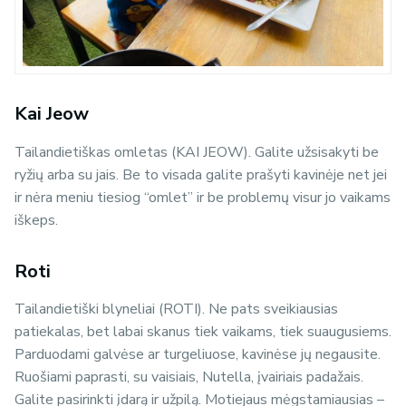
Kai Jeow
Tailandietiškas omletas (KAI JEOW). Galite užsisakyti be
ryžių arba su jais. Be to visada galite prašyti kavinėje net jei
ir nėra meniu tiesiog “omlet” ir be problemų visur jo vaikams
iškeps.
Roti
Tailandietiški blyneliai (ROTI). Ne pats sveikiausias
patiekalas, bet labai skanus tiek vaikams, tiek suaugusiems.
Parduodami galvėse ar turgeliuose, kavinėse jų negausite.
Ruošiami paprasti, su vaisiais, Nutella, įvairiais padažais.
Galite pasirinkti įdarą ir užpilą. Motiejaus mėgstamiausias –