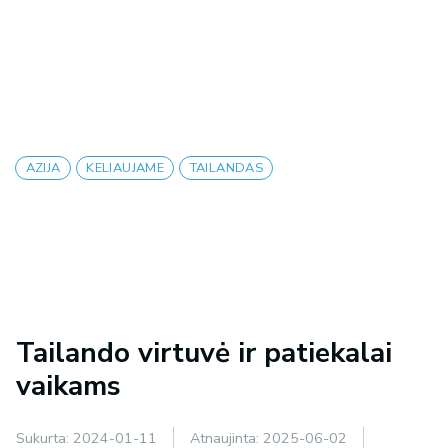
AZIJA
KELIAUJAME
TAILANDAS
Tailando virtuvė ir patiekalai
vaikams
Sukurta:
2024-01-11
Atnaujinta:
2025-06-02