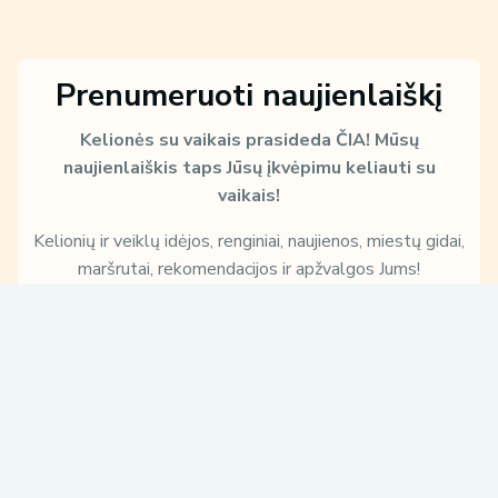
Prenumeruoti naujienlaiškį
Kelionės su vaikais prasideda ČIA!
Mūsų
naujienlaiškis taps Jūsų įkvėpimu keliauti su
vaikais!
Kelionių ir veiklų idėjos, renginiai, naujienos, miestų gidai,
maršrutai, rekomendacijos ir apžvalgos Jums!
E
m
a
i
S
Sužinokite, kaip ir kam Jūsų duomenis naudosime, perskaitę mūsų
l
u
Privatumo politiką:
*
ž
Patvirtinu, kad su
Privatumo politika
susipažinau ir su jomis
i
sutinku.
n