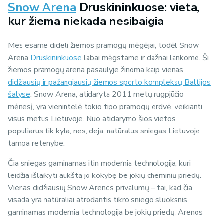
Snow Arena
Druskininkuose: vieta,
kur žiema niekada nesibaigia
Mes esame dideli žiemos pramogų mėgėjai, todėl Snow
Arena
Druskininkuose
labai mėgstame ir dažnai lankome. Ši
žiemos pramogų arena pasaulyje žinoma kaip vienas
didžiausių ir pažangiausių žiemos sporto kompleksų Baltijos
šalyse
. Snow Arena, atidaryta 2011 metų rugpjūčio
mėnesį, yra vienintelė tokio tipo pramogų erdvė, veikianti
visus metus Lietuvoje. Nuo atidarymo šios vietos
populiarus tik kyla, nes, deja, natūralus sniegas Lietuvoje
tampa retenybe.
Čia sniegas gaminamas itin modernia technologija, kuri
leidžia išlaikyti aukštą jo kokybę be jokių cheminių priedų.
Vienas didžiausių Snow Arenos privalumų – tai, kad čia
visada yra natūraliai atrodantis tikro sniego sluoksnis,
gaminamas modernia technologija be jokių priedų. Arenos