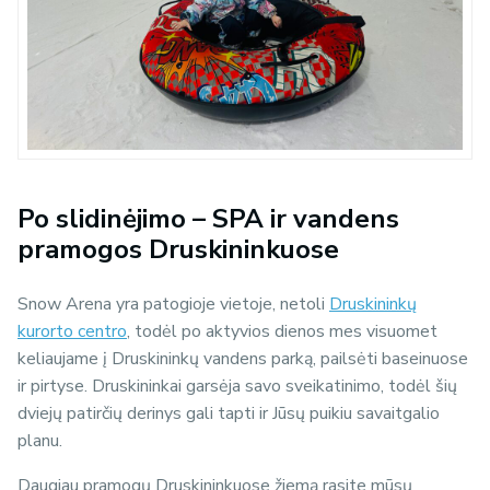
Po slidinėjimo – SPA ir vandens
pramogos Druskininkuose
Snow Arena yra patogioje vietoje, netoli
Druskininkų
kurorto centro
, todėl po aktyvios dienos mes visuomet
keliaujame į Druskininkų vandens parką, pailsėti baseinuose
ir pirtyse. Druskininkai garsėja savo sveikatinimo, todėl šių
dviejų patirčių derinys gali tapti ir Jūsų puikiu savaitgalio
planu.
Daugiau pramogų Druskininkuose žiemą rasite mūsų