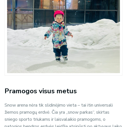
Pramogos visus metus
Snow arena nėra tik slidinėjimo vieta – tai itin universali
žiemos pramogų erdvė. Čia yra „snow parkas“, skirtas
sniego sporto triukams ir laisvalaikio pramogoms, o
patogios bendros erdvės leidžia atsipūsti po aktyvaus laiko