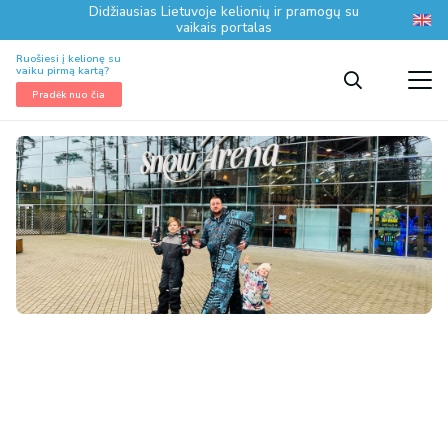
Didžiausias Lietuvoje kelionių ir pramogų su
vaikais portalas
Ruošiesi į kelionę su
vaiku pirmą kartą?
Pradėk nuo čia