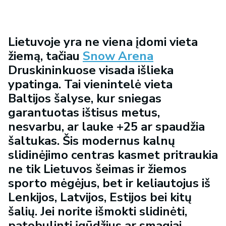
Lietuvoje yra ne viena įdomi vieta
žiemą, tačiau
Snow Arena
Druskininkuose visada išlieka
ypatinga. Tai vienintelė vieta
Baltijos šalyse, kur sniegas
garantuotas ištisus metus,
nesvarbu, ar lauke +25 ar spaudžia
šaltukas. Šis modernus kalnų
slidinėjimo centras kasmet pritraukia
ne tik Lietuvos šeimas ir žiemos
sporto mėgėjus, bet ir keliautojus iš
Lenkijos, Latvijos, Estijos bei kitų
šalių. Jei norite išmokti slidinėti,
patobulinti įgūdžius ar smagiai