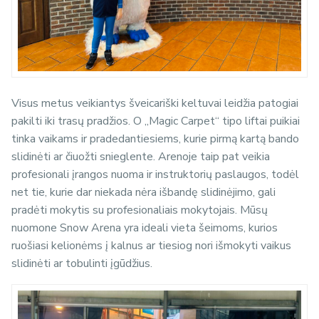
Visus metus veikiantys šveicariški keltuvai leidžia patogiai
pakilti iki trasų pradžios. O „Magic Carpet“ tipo liftai puikiai
tinka vaikams ir pradedantiesiems, kurie pirmą kartą bando
slidinėti ar čiuožti snieglente. Arenoje taip pat veikia
profesionali įrangos nuoma ir instruktorių paslaugos, todėl
net tie, kurie dar niekada nėra išbandę slidinėjimo, gali
pradėti mokytis su profesionaliais mokytojais. Mūsų
nuomone Snow Arena yra ideali vieta šeimoms, kurios
ruošiasi kelionėms į kalnus ar tiesiog nori išmokyti vaikus
slidinėti ar tobulinti įgūdžius.