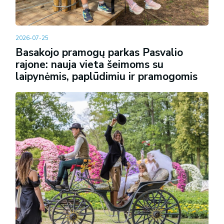
2026-07-25
Basakojo pramogų parkas Pasvalio
rajone: nauja vieta šeimoms su
laipynėmis, paplūdimiu ir pramogomis