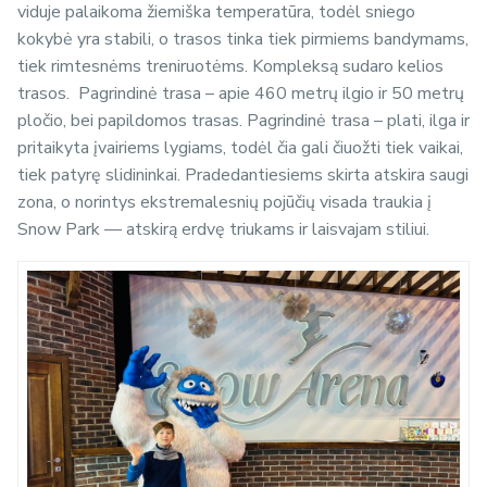
viduje palaikoma žiemiška temperatūra, todėl sniego
kokybė yra stabili, o trasos tinka tiek pirmiems bandymams,
tiek rimtesnėms treniruotėms. Kompleksą sudaro kelios
trasos. Pagrindinė trasa – apie 460 metrų ilgio ir 50 metrų
pločio, bei papildomos trasas. Pagrindinė trasa – plati, ilga ir
pritaikyta įvairiems lygiams, todėl čia gali čiuožti tiek vaikai,
tiek patyrę slidininkai. Pradedantiesiems skirta atskira saugi
zona, o norintys ekstremalesnių pojūčių visada traukia į
Snow Park — atskirą erdvę triukams ir laisvajam stiliui.