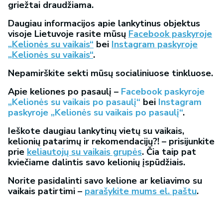
griežtai draudžiama.
Daugiau informacijos apie lankytinus objektus
visoje Lietuvoje rasite mūsų
Facebook paskyroje
„Kelionės su vaikais“
bei
Instagram paskyroje
„Kelionės su vaikais“
.
Nepamirškite sekti mūsų socialiniuose tinkluose.
Apie keliones po pasaulį –
Facebook paskyroje
„Kelionės su vaikais po pasaulį“
bei
Instagram
paskyroje „Kelionės su vaikais po pasaulį“
.
Ieškote daugiau lankytinų vietų su vaikais,
kelionių patarimų ir rekomendacijų?! – prisijunkite
prie
keliautojų su vaikais grupės
. Čia taip pat
kviečiame dalintis savo kelionių įspūdžiais.
Norite pasidalinti savo kelione ar keliavimo su
vaikais patirtimi –
parašykite mums el. paštu
.