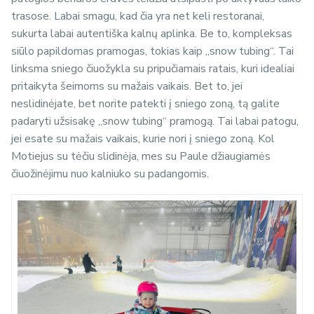
trasose. Labai smagu, kad čia yra net keli restoranai,
sukurta labai autentiška kalnų aplinka. Be to, kompleksas
siūlo papildomas pramogas, tokias kaip „snow tubing“. Tai
linksma sniego čiuožykla su pripučiamais ratais, kuri idealiai
pritaikyta šeimoms su mažais vaikais. Bet to, jei
neslidinėjate, bet norite patekti į sniego zoną, tą galite
padaryti užsisakę „snow tubing“ pramogą. Tai labai patogu,
jei esate su mažais vaikais, kurie nori į sniego zoną. Kol
Motiejus su tėčiu slidinėja, mes su Paule džiaugiamės
čiuožinėjimu nuo kalniuko su padangomis.