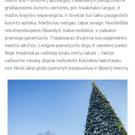
Išeitis yra – sėskite į apžvalginį traukinuką ir pasigrožėkite
gražiausiomis kurorto vietomis, pro traukinuko langus. Ir
mažos kojytės nepavargsta, ir tėveliai turi laiko pasigrožėti
kurorto aplinka. Maršrutas neilgas, labai smagu. Nuoširdžiai
rekomenduojame išbandyti, kaina nedidelė, o vaikams
pramoga garantuota. Traukinukas išvyksta nuo pagrindinės
miesto aikštės. Lengvai pamatysite išėję iš vandens parko.
Beje traukinukas važinėja visais metų laikais – tad jei
važiavote vasarą, drąsiai važiuokite Kalėdiniu laikotarpiu,
nes tikrai labai gražu pamatyti pasipuošusį ir žibantį miestą.