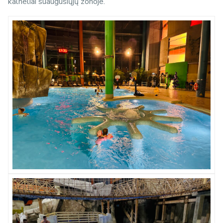
kalneliai suaugusiųjų zonoje.