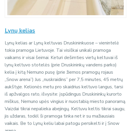
Lynų kelias
Lynų kelias ar Lynų keltuvas Druskininkuose – vienintelė
tokia pramoga Lietuvoje. Tai visiškai unikali pramoga
vaikams ir visai šeimai. Keturi dešimties vietų keltuvai iš
lynų keltuvo stotelės (prie Druskininkų vandens parko)
kelia į kitą Nemuno pusę (prie žiemos pramogų rojaus
„Snow arena”) Jus „nuskraidins” per 7,5 minutes, 45 metrų
aukštyje. Kelionės metu pro skaidrius keltuvo langus, tarsi
iš apžvalgos rato, išvysite: įspūdingus Druskininkų kurorto
miškus, Nemuno upės vingius ir nuostabią miesto panoramą.
Vaizdai tikrai nepalieka abejingų. Keltuvu keltis tikrai saugu,
jis uždaras, todėl ši pramoga tinka net ir su mažiausiais
vaikais. Be to Lynų keliu labai patogu persikelti ir į Snow
areną.