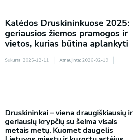
Kalėdos Druskininkuose 2025:
geriausios žiemos pramogos ir
vietos, kurias būtina aplankyti
Sukurta:
2025-12-11
Atnaujinta:
2026-02-19
Druskininkai – viena draugiškiausių ir
geriausių krypčių su šeima visais
metais metų. Kuomet daugelis
Lietuvos miestų ir kurortų artėjus