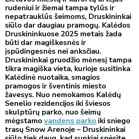
rudeniui ir žiemai tampa tylūs ir
nepatrauklūs šeimoms, Druskininkai
siūlo dar daugiau pramogų. Kalėdos
Druskininkuose 2025 metais žada
būti dar magiškesnės ir
įspūdingesnės nei anksčiau.
Druskininkai gruodžio mėnesį tampa
tikra magiška vieta, kurioje susitinka
Kalėdinė nuotaika, smagios
pramogos ir šventinis miesto
žavesys. Nuo nemokamos Kalėdų
Senelio rezidencijos iki šviesos
skulptūrų parko, nuo šeimų
mėgstamo
vandens parko
iki sniego
trasų Snow Arenoje – Druskininkai
siūlo tiek daug, kad sunkiai spėsite