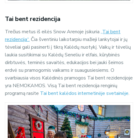
Tai bent rezidencija
Trečius metus iš eilės Snow Arenoje įsikuria
„Tai bent
rezidencija“.
Čia š
ventiniu laikotarpiu mažieji lankytojai ir jų
tėveliai gali pasinerti į tikrą Kalėdų nuotykį. Vaikų ir tėvelių
laukia susitikimai su Kalėdų Seneliu ir elfais, kūrybinės
dirbtuvės, teminės savaitės, edukacijos bei jauki šeimos
erdvė su pramogomis vaikams ir suaugusiesiems. O
svarbiausia visos Kalėdinės pramogos Tai bent rezidencijoje
yra NEMOKAMOS. Visą Tai bent rezidencija renginių
programą rasite
Tai bent kalėdos internetinėje svetainėje
.