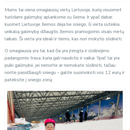
Mums tai viena smagiausių vietų Lietuvoje, kurią visuomet
turėdami galimybę aplankome su šeima. Ir ypač dabar,
kuomet Lietuvoje žiemos deja be sniego, ši vieta suteikia
unikalią galimybę džiaugtis žiemos pramogomis visais metų
laikais. Ši vieta yra ideali ir tiems, kas nori mokytis slidinėti.
O smagiausia yra tai, kad čia yra įrengta ir slidinėjimo
padangomis trasa, kuria gali naudotis ir vaikai. Ypač tai yra
puiki galimybė, jei nenorite ar nemokate slidinėti, tačiau
norite pasidžiaugti sniegu – galite susimokėti vos 12 eurų ir
pateksite į sniego zoną.