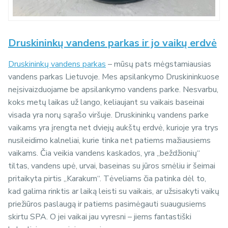
Druskininkų vandens parkas ir jo vaikų erdvė
Druskininkų vandens parkas
– mūsų pats mėgstamiausias
vandens parkas Lietuvoje. Mes apsilankymo Druskininkuose
neįsivaizduojame be apsilankymo vandens parke. Nesvarbu,
koks metų laikas už lango, keliaujant su vaikais baseinai
visada yra norų sąrašo viršuje. Druskininkų vandens parke
vaikams yra įrengta net dviejų aukštų erdvė, kurioje yra trys
nusileidimo kalneliai, kurie tinka net patiems mažiausiems
vaikams. Čia veikia vandens kaskados, yra „beždžionių“
tiltas, vandens upė, urvai, baseinas su jūros smėliu ir šeimai
pritaikyta pirtis „Karakum“. Tėveliams čia patinka dėl to,
kad galima rinktis ar laiką leisti su vaikais, ar užsisakyti vaikų
priežiūros paslaugą ir patiems pasimėgauti suaugusiems
skirtu SPA. O jei vaikai jau vyresni – jiems fantastiški