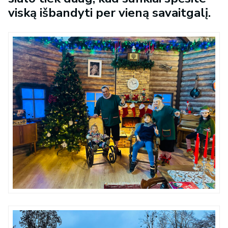
viską išbandyti per vieną savaitgalį.