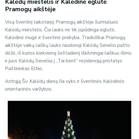
Kalėdų miestelis ir Kalėdinė eglutė
Pramogų aikštėje
Visą šventinį laikotarpį Pramogų aikštėje šurmuliuos
Kalėdų miestelis. Čia lauks ne tik įspūdinga eglutė,
Kalėdinė mugė ir šventinė prekyba. Tradiciškai Pramogų
aikštėje vaikų laiškų lauks raudonoji Kalėdų Senelio pašto
dėžė, iš kurios kiekvieną šeštadienį iškilmingai laiškus išims
ir juos Kalėdų Seneliui į „Tai bent“ rezidenciją pristatys
Paštininkas Elfas.
Antrąją Šv. Kalėdų dieną čia vyks ir šventinės Kalėdinės
orientacinės varžybos.