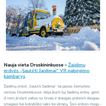
Nauja vieta Druskininkuose –
Žaidimų
erdvės
„Saulėti žaidimai“
VR pabėgimo
kambarys
Žaidimų erdvė „Saulėti žaidimai“ tai jaunas šeimyninis
verslas Druskininkuose. Idėja įkurti šią žaidimų erdvę gimė
iš noro įkvėpti vaikus su tėvais ir draugais praleisti daugiau
smagaus bei kokybiško laiko be ekranų.
Šios erdvės misija –