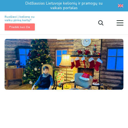
Didžiausias Lietuvoje kelionių ir pramogų su
vaikais portalas
Ruošiesi į kelionę su
vaiku pirmą kartą?
Pradėk nuo čia