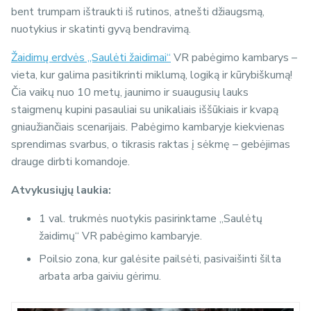
bent trumpam ištraukti iš rutinos, atnešti džiaugsmą,
nuotykius ir skatinti gyvą bendravimą.
Žaidimų erdvės „Saulėti žaidimai“
VR pabėgimo kambarys –
vieta, kur galima pasitikrinti miklumą, logiką ir kūrybiškumą!
Čia vaikų nuo 10 metų, jaunimo ir suaugusių lauks
staigmenų kupini pasauliai su unikaliais iššūkiais ir kvapą
gniaužiančiais scenarijais. Pabėgimo kambaryje kiekvienas
sprendimas svarbus, o tikrasis raktas į sėkmę – gebėjimas
drauge dirbti komandoje.
Atvykusiųjų laukia:
1 val. trukmės nuotykis pasirinktame „Saulėtų
žaidimų“ VR pabėgimo kambaryje.
Poilsio zona, kur galėsite pailsėti, pasivaišinti šilta
arbata arba gaiviu gėrimu.