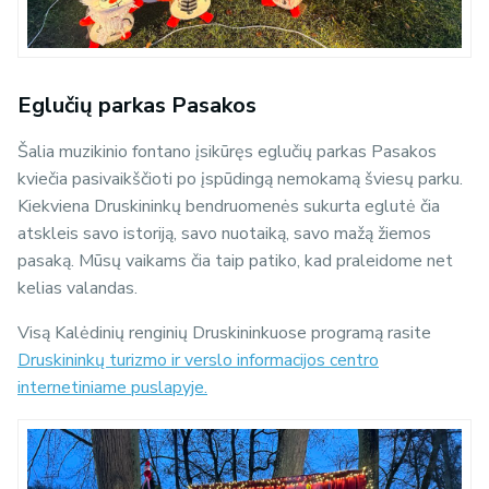
Eglučių parkas Pasakos
Šalia muzikinio fontano įsikūręs eglučių parkas Pasakos
kviečia pasivaikščioti po įspūdingą nemokamą šviesų parku.
Kiekviena Druskininkų bendruomenės sukurta eglutė čia
atskleis savo istoriją, savo nuotaiką, savo mažą žiemos
pasaką. Mūsų vaikams čia taip patiko, kad praleidome net
kelias valandas.
Visą Kalėdinių renginių Druskininkuose programą rasite
Druskininkų turizmo ir verslo informacijos centro
internetiniame puslapyje.