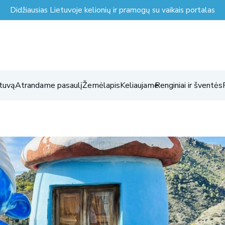
Didžiausias Lietuvoje kelionių ir pramogų su vaikais portalas
tuvą
Atrandame pasaulį
Žemėlapis
Keliaujame
Renginiai ir šventės