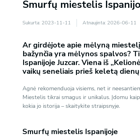
Smurfų miestelis Ispanijo
Sukurta:
2023-11-11
Atnaujinta:
2026-06-11
Ar girdėjote apie mėlyną miestelį
bažynčia yra mėlynos spalvos? Tik
Ispanijoje Juzcar. Viena iš „Kelion
vaikų seneliais prieš keletą dienų
Agnė rekomenduoja visiems, net ir neesantiems
Miestelis tikrai smagus ir unikalus. Įdomu kaip
kokia jo istorija – skaitykite straipsnyje.
Smurfų miestelis Ispanijoje