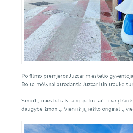
Po filmo premjeros Juzcar miestelio gyventojai
Be to mėlynai atrodantis Juzcar itin traukė tur
Smurfų miestelis Ispanijoje
Juzcar buvo įtraukt
daugybė žmonių. Vieni iš jų ieško originalių viet