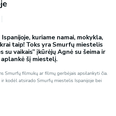
je
 Ispanijoje, kuriame namai, mokykla,
rai taip! Toks yra Smurfų miestelis
ės su vaikais” įkūrėjų Agnė su šeima ir
 aplankė šį miestelį.
 Smurfų filmukų ar filmų gerbėjais apsilankyti čia.
 ir kodėl atsirado Smurfų miestelis Ispanijoje bei