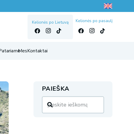
Kelionės po pasaulį
Kelionės po Lietuvą
Patariame
Mes
Kontaktai
PAIEŠKA