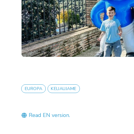
EUROPA
KELIAUJAME
Read EN version.