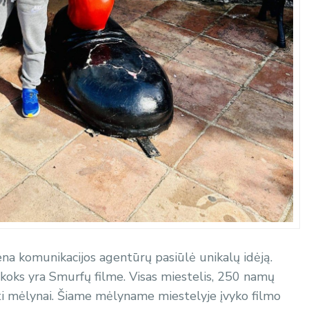
ena komunikacijos agentūrų pasiūlė unikalų idėją.
 koks yra Smurfų filme. Visas miestelis, 250 namų
yti mėlynai. Šiame mėlyname miestelyje įvyko filmo