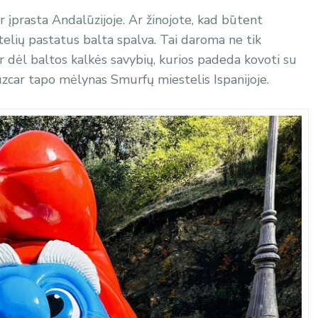
ir įprasta Andalūzijoje. Ar žinojote, kad būtent
stelių pastatus balta spalva. Tai daroma ne tik
r dėl baltos kalkės savybių, kurios padeda kovoti su
Juzcar tapo mėlynas Smurfų miestelis Ispanijoje.