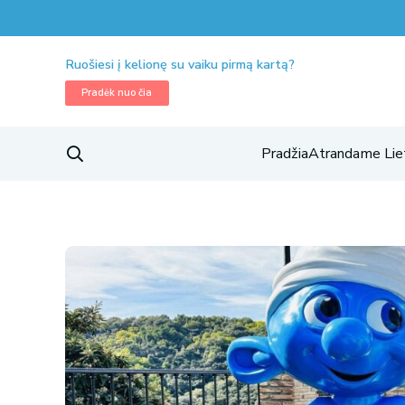
Ruošiesi į kelionę su vaiku pirmą kartą?
Pradėk nuo čia
Pradžia
Atrandame Lie