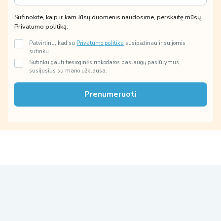
a
m
i
k
Sužinokite, kaip ir kam Jūsų duomenis naudosime, perskaitę mūsų
l
a
Privatumo politiką:
*
m
S
Patvirtinu, kad su
Privatumo politika
susipažinau ir su jomis
u
sutinku.
ž
Sutinku gauti tiesioginės rinkodaros paslaugų pasiūlymus,
i
susijusius su mano užklausa.
n
o
Prenumeruoti
k
i
t
e
,