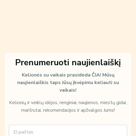
Prenumeruoti naujienlaiškį
Kelionės su vaikais prasideda ČIA!
Mūsų
naujienlaiškis taps Jūsų įkvėpimu keliauti su
vaikais!
Kelionių ir veiklų idėjos, renginiai, naujienos, miestų gidai,
maršrutai, rekomendacijos ir apžvalgos Jums!
E
k
m
a