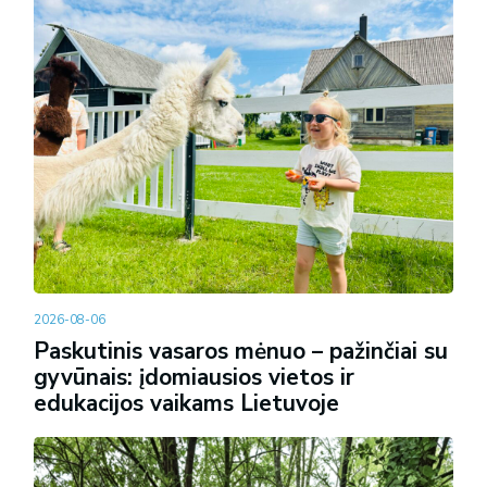
2026-08-06
Paskutinis vasaros mėnuo – pažinčiai su
gyvūnais: įdomiausios vietos ir
edukacijos vaikams Lietuvoje