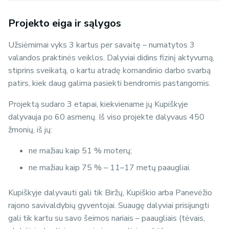
Projekto eiga ir sąlygos
Užsiėmimai vyks 3 kartus per savaitę – numatytos 3
valandos praktinės veiklos. Dalyviai didins fizinį aktyvumą,
stiprins sveikatą, o kartu atradę komandinio darbo svarbą
patirs, kiek daug galima pasiekti bendromis pastangomis.
Projektą sudaro 3 etapai, kiekviename jų Kupiškyje
dalyvauja po 60 asmenų. Iš viso projekte dalyvaus 450
žmonių, iš jų:
ne mažiau kaip 51 % moterų;
ne mažiau kaip 75 % – 11–17 metų paaugliai.
Kupiškyje dalyvauti gali tik Biržų, Kupiškio arba Panevėžio
rajono savivaldybių gyventojai. Suaugę dalyviai prisijungti
gali tik kartu su savo šeimos nariais – paaugliais (tėvais,