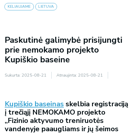
KELIAUJAME
LIETUVA
Paskutinė galimybė prisijungti
prie nemokamo projekto
Kupiškio baseine
Sukurta:
2025-08-21
Atnaujinta:
2025-08-21
Kupiškio baseinas
skelbia registraciją
į trečiąjį NEMOKAMO projekto
„Fizinio aktyvumo treniruotės
vandenyje paaugliams ir jų šeimos