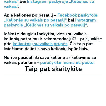
vaikais“
bei
Instagram paskyroje „Kelionės su
vaikais“
.
Apie keliones po pasaulį –
Facebook paskyroje
„Kelionės su vaikais po pasaulį“
bei
Instagram
paskyroje „Kelionės su vaikais po pasaulį“
.
Ieškote daugiau lankytinų vietų su vaikais,
kelionių patarimų ir rekomendacijų?! – prisijunkite
prie
keliautojų su vaikais grupės
. Čia taip pat
kviečiame dalintis savo kelionių įspūdžiais.
Norite pasidalinti savo kelione ar keliavimo su
vaikais patirtimi –
parašykite mums el. paštu
.
Taip pat skaitykite