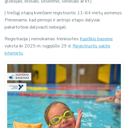
globėjais, broliais, seserimis, seneliais ar kt.).
Į trečiąjį etapą kviečiami registruotis 11–64 metų asmenys.
Primename, kad pirmojo ir antrojo etapo dalyviai
pakartotinai dalyvauti nebegali.
Registracija į nemokamas treniruotes
Kupiškio baseine
vyksta iki 2025 m. rugpjūčio 29 d.
Registruotis galite
internetu
.