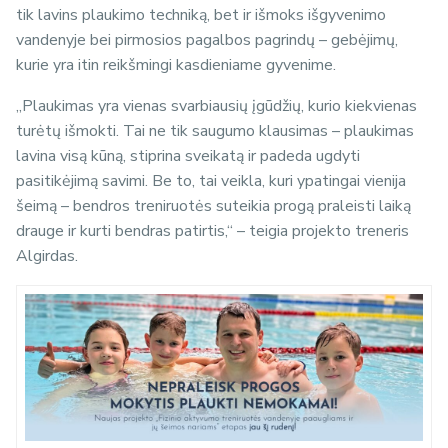
tik lavins plaukimo techniką, bet ir išmoks išgyvenimo
vandenyje bei pirmosios pagalbos pagrindų – gebėjimų,
kurie yra itin reikšmingi kasdieniame gyvenime.
„Plaukimas yra vienas svarbiausių įgūdžių, kurio kiekvienas
turėtų išmokti. Tai ne tik saugumo klausimas – plaukimas
lavina visą kūną, stiprina sveikatą ir padeda ugdyti
pasitikėjimą savimi. Be to, tai veikla, kuri ypatingai vienija
šeimą – bendros treniruotės suteikia progą praleisti laiką
drauge ir kurti bendras patirtis,“ – teigia projekto treneris
Algirdas.