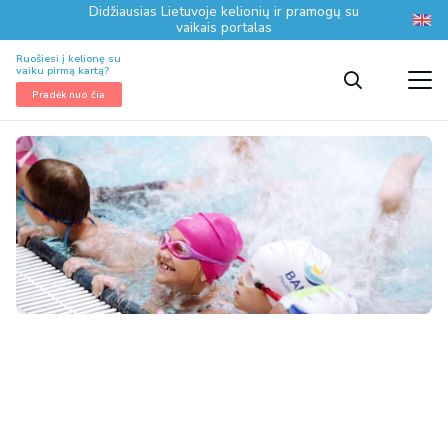
Didžiausias Lietuvoje kelionių ir pramogų su
vaikais portalas
Ruošiesi į kelionę su
vaiku pirmą kartą?
Pradėk nuo čia