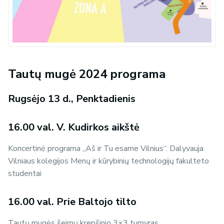
Tautų mugė 2024 programa
Rugsėjo 13 d., Penktadienis
16.00 val. V. Kudirkos aikštė
Koncertinė programa ,,Aš ir Tu esame Vilnius‘‘. Dalyvauja
Vilniaus kolegijos Menų ir kūrybinių technologijų fakulteto
studentai
16.00 val. Prie Baltojo tilto
Tautų mugės šeimų krepšinio 3×3 turnyras