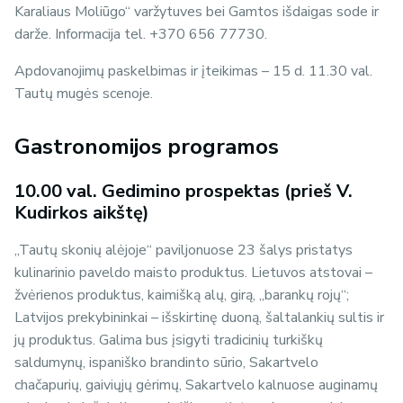
Karaliaus Moliūgo‘‘ varžytuves bei Gamtos išdaigas sode ir
darže. Informacija tel. +370 656 77730.
Apdovanojimų paskelbimas ir įteikimas – 15 d. 11.30 val.
Tautų mugės scenoje.
Gastronomijos programos
10.00 val. Gedimino prospektas (prieš V.
Kudirkos aikštę)
,,Tautų skonių alėjoje‘‘ paviljonuose 23 šalys pristatys
kulinarinio paveldo maisto produktus. Lietuvos atstovai –
žvėrienos produktus, kaimišką alų, girą, „barankų rojų“;
Latvijos prekybininkai – išskirtinę duoną, šaltalankių sultis ir
jų produktus. Galima bus įsigyti tradicinių turkiškų
saldumynų, ispaniško brandinto sūrio, Sakartvelo
chačapurių, gaiviųjų gėrimų, Sakartvelo kalnuose auginamų