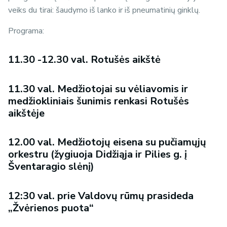
veiks du tirai: šaudymo iš lanko ir iš pneumatinių ginklų.
Programa:
11.30 -12.30 val. Rotušės aikštė
11.30 val. Medžiotojai su vėliavomis ir
medžiokliniais šunimis renkasi Rotušės
aikštėje
12.00 val. Medžiotojų eisena su pučiamųjų
orkestru (žygiuoja Didžiąja ir Pilies g. į
Šventaragio slėnį)
12:30 val. prie Valdovų rūmų prasideda
„Žvėrienos puota“