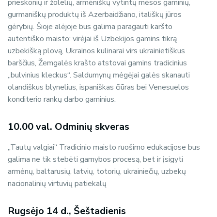
prieskonių ir žolelių, armėniškų vytintų mėsos gaminių,
gurmaniškų produktų iš Azerbaidžiano, itališkų jūros
gėrybių. Šioje alėjoje bus galima paragauti karšto
autentiško maisto: virėjai iš Uzbekijos gamins tikrą
uzbekišką plovą, Ukrainos kulinarai virs ukrainietiškus
barščius, Žemgalės krašto atstovai gamins tradicinius
„bulvinius kleckus“. Saldumynų mėgėjai galės skanauti
olandiškus blynelius, ispaniškas čiūras bei Venesuelos
konditerio rankų darbo gaminius.
10.00 val. Odminių skveras
,,Tautų valgiai’‘ Tradicinio maisto ruošimo edukacijose bus
galima ne tik stebėti gamybos procesą, bet ir įsigyti
armėnų, baltarusių, latvių, totorių, ukrainiečių, uzbekų
nacionalinių virtuvių patiekalų
Rugsėjo 14 d., Šeštadienis