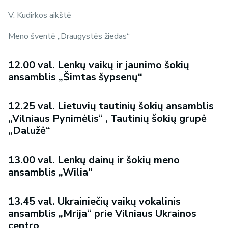
V. Kudirkos aikštė
Meno šventė ,,Draugystės žiedas‘‘
12.00 val. Lenkų vaikų ir jaunimo šokių
ansamblis „Šimtas šypsenų“
12.25 val. Lietuvių tautinių šokių ansamblis
„Vilniaus Pynimėlis“ , Tautinių šokių grupė
„Dalužė“
13.00 val. Lenkų dainų ir šokių meno
ansamblis „Wilia“
13.45 val. Ukrainiečių vaikų vokalinis
ansamblis „Mrija“ prie Vilniaus Ukrainos
centro