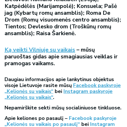
Katpėdėlės (Marijampolė); Konsuela; Pašė
jag (Kybartų romų ansamblis); Roma De
Drom (Romų visuomenės centro ansamblis);
Tientos; Devlesko drom (Troškūnų romų
ansamblis); Raisa Šarkienė.
Ką veikti Vilniuje su vaikais
– mūsų
paruoštas gidas apie smagiausias veiklas ir
pramogas vaikams.
Daugiau informacijos apie lankytinus objektus
visoje Lietuvoje rasite mūsų
Facebook paskyroje
„Kelionės su vaikais“
bei
Instagram paskyroje
„Kelionės su vaikais“
.
Nepamirškite sekti mūsų socialiniuose tinkluose.
Apie keliones po pasaulį –
Facebook paskyroje
„Kelionės su vaikais po pasaulį“
bei
Instagram