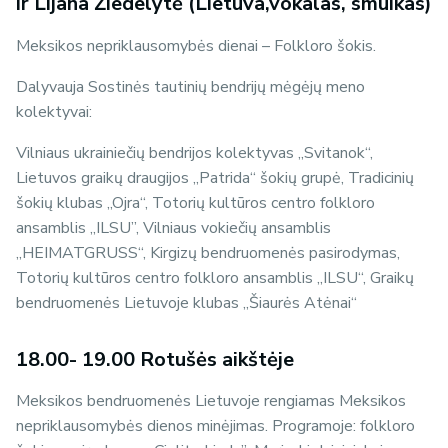
ir Lijana Žiedelytė (Lietuva,vokalas, smuikas)
Meksikos nepriklausomybės dienai – Folkloro šokis.
Dalyvauja Sostinės tautinių bendrijų mėgėjų meno
kolektyvai:
Vilniaus ukrainiečių bendrijos kolektyvas „Svitanok“,
Lietuvos graikų draugijos „Patrida“ šokių grupė, Tradicinių
šokių klubas „Ojra“, Totorių kultūros centro folkloro
ansamblis „ILSU’’, Vilniaus vokiečių ansamblis
„HEIMATGRUSS“, Kirgizų bendruomenės pasirodymas,
Totorių kultūros centro folkloro ansamblis „ILSU“, Graikų
bendruomenės Lietuvoje klubas „Šiaurės Atėnai“
18.00- 19.00 Rotušės aikštėje
Meksikos bendruomenės Lietuvoje rengiamas Meksikos
nepriklausomybės dienos minėjimas. Programoje: folkloro