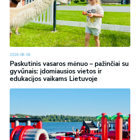
2026-08-06
Paskutinis vasaros mėnuo – pažinčiai su
gyvūnais: įdomiausios vietos ir
edukacijos vaikams Lietuvoje