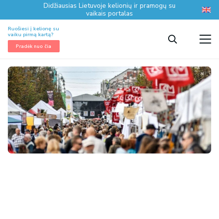
Didžiausias Lietuvoje kelionių ir pramogų su
vaikais portalas
Ruošiesi į kelionę su
vaiku pirmą kartą?
Pradėk nuo čia