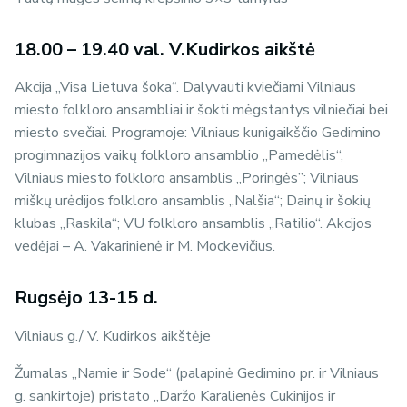
18.00 – 19.40 val. V.Kudirkos aikštė
Akcija ,,Visa Lietuva šoka‘‘. Dalyvauti kviečiami Vilniaus
miesto folkloro ansambliai ir šokti mėgstantys vilniečiai bei
miesto svečiai. Programoje: Vilniaus kunigaikščio Gedimino
progimnazijos vaikų folkloro ansamblio „Pamedėlis“,
Vilniaus miesto folkloro ansamblis „Poringės”; Vilniaus
miškų urėdijos folkloro ansamblis „Nalšia“; Dainų ir šokių
klubas „Raskila“; VU folkloro ansamblis „Ratilio“. Akcijos
vedėjai – A. Vakarinienė ir M. Mockevičius.
Rugsėjo 13-15 d.
Vilniaus g./ V. Kudirkos aikštėje
Žurnalas ,,Namie ir Sode‘‘ (palapinė Gedimino pr. ir Vilniaus
g. sankirtoje) pristato ,,Daržo Karalienės Cukinijos ir