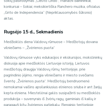
šokių pasirodymas „Cielito Lindo”; Mariachi dainininkai;
konkursai – šokiai; meksikietiška Ranchero muzika, oficialus
„Grito de Independencia” (Nepriklausomybės šūksnio)
aktas.
Rugsėjo 15 d., Sekmadienis
Medžioklės diena Valdovų rūmuose – Medžiotojų dovana
vilniečiams – ,,Žvėrienos puota“
Valdovų rūmuose vyks edukacijos ir ekskursijos, mokslininkų
diskusija apie medžioklės Lietuvoje istoriją. Lietuvos
medžiotojų draugija Valdovų rūmų teritorijoje, prie
pagrindinio įėjimo, rengia vilniečiams ir miesto svečiams
šventę „Žvėrienos puota“. Medžiotojų bendruomenė
nemokamai vaišins apsilankiusius elnienos sriuba ir ant žarijų
kepta elniena. Miestelėnai galės susipažinti su medžioklės
produkcija – suvenyrais iš žvėrių ragų, gaminiais iš kailių ir
paragauti kitų žvėrienos patiekalų. Renginio teritorijoje