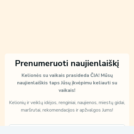
Prenumeruoti naujienlaiškį
Kelionės su vaikais prasideda ČIA!
Mūsų
naujienlaiškis taps Jūsų įkvėpimu keliauti su
vaikais!
Kelionių ir veiklų idėjos, renginiai, naujienos, miestų gidai,
maršrutai, rekomendacijos ir apžvalgos Jums!
E
k
m
a