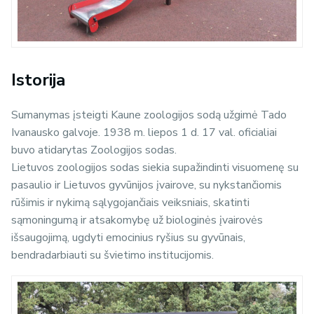
Istorija
Sumanymas įsteigti Kaune zoologijos sodą užgimė Tado
Ivanausko galvoje. 1938 m. liepos 1 d. 17 val. oficialiai
buvo atidarytas Zoologijos sodas.
Lietuvos zoologijos sodas siekia supažindinti visuomenę su
pasaulio ir Lietuvos gyvūnijos įvairove, su nykstančiomis
rūšimis ir nykimą sąlygojančiais veiksniais, skatinti
sąmoningumą ir atsakomybę už biologinės įvairovės
išsaugojimą, ugdyti emocinius ryšius su gyvūnais,
bendradarbiauti su švietimo institucijomis.