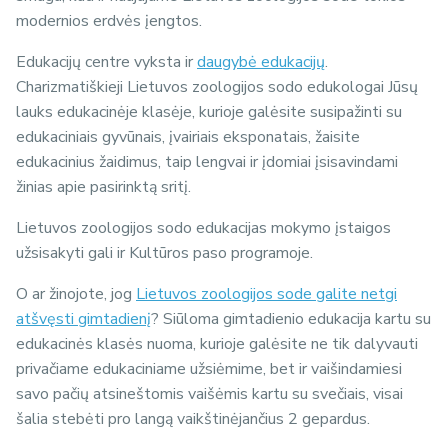
modernios erdvės įengtos.
Edukacijų centre vyksta ir
daugybė edukacijų
.
Charizmatiškieji Lietuvos zoologijos sodo edukologai Jūsų
lauks edukacinėje klasėje, kurioje galėsite susipažinti su
edukaciniais gyvūnais, įvairiais eksponatais, žaisite
edukacinius žaidimus, taip lengvai ir įdomiai įsisavindami
žinias apie pasirinktą sritį.
Lietuvos zoologijos sodo edukacijas mokymo įstaigos
užsisakyti gali ir Kultūros paso programoje.
O ar žinojote, jog
Lietuvos zoologijos sode galite netgi
atšvęsti gimtadienį
? Siūloma gimtadienio edukacija kartu su
edukacinės klasės nuoma, kurioje galėsite ne tik dalyvauti
privačiame edukaciniame užsiėmime, bet ir vaišindamiesi
savo pačių atsineštomis vaišėmis kartu su svečiais, visai
šalia stebėti pro langą vaikštinėjančius 2 gepardus.