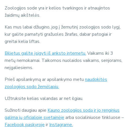
Zoologijos sode yra ir kelios tvarkingos ir atnaujintos
žaidimų aikštelės.
Kas mus labai džiugino, jog į žemutinį zoologijos sodo lygį,
kur galite pamatyti gražuoles žirafas, dabar patogiai ir
greitai kelia liftas.
Bilietus galite įsigyti iš anksto internetu.
Vaikams iki 3
metų nemokamai. Taikomos nuolaidos vaikams, senjorams,
neįgaliesiems.
Prieš apsilankymą ar apsilankymo metu
naudokitės
zoologijos sodo žemėlapiu.
Užtruksite kelias valandas ar net ilgiau.
Sužinoti daugiau apie
Kauno zoologijos sodą ir jo renginius
galima jų oficialioje svetainėje
arba socialiniuose tinkluose –
Facebook paskyroje
ir
Instagrame.