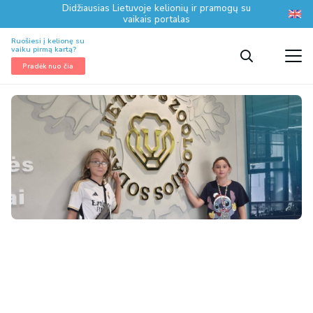
Didžiausias Lietuvoje kelionių ir pramogų su
vaikais portalas
Ruošiesi į kelionę su
vaiku pirmą kartą?
Pradėk nuo čia