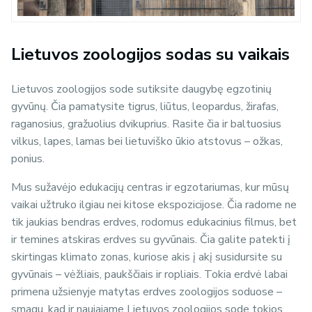
Lietuvos zoologijos sodas su vaikais
Lietuvos zoologijos sode sutiksite daugybę egzotinių
gyvūnų. Čia pamatysite tigrus, liūtus, leopardus, žirafas,
raganosius, gražuolius dvikuprius. Rasite čia ir baltuosius
vilkus, lapes, lamas bei lietuviško ūkio atstovus – ožkas,
ponius.
Mus sužavėjo edukacijų centras ir egzotariumas, kur mūsų
vaikai užtruko ilgiau nei kitose ekspozicijose. Čia radome ne
tik jaukias bendras erdves, rodomus edukacinius filmus, bet
ir temines atskiras erdves su gyvūnais. Čia galite patekti į
skirtingas klimato zonas, kuriose akis į akį susidursite su
gyvūnais – vėžliais, paukščiais ir ropliais. Tokia erdvė labai
primena užsienyje matytas erdves zoologijos soduose –
smagu, kad ir naujajame Lietuvos zoologijos sode tokios