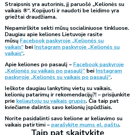
Straipsnis yra autorinis, jį paruošė „Kelionės su
vaikais ®“. Kopijuoti ir naudoti be leidimo yra
griežtai draudžiama.
Nepamirškite sekti mūsų socialiniuose tinkluose.
Daugiau apie keliones Lietuvoje rasite
mūsų
Facebook paskyroje „Kelionės su
vaikais“
bei
Instagram paskyroje „Kelionės su
vaikais“
.
Apie keliones po pasaulį –
Facebook paskyroje
„Kelionės su vaikais po pasaulį“
bei
Instagram
paskyroje „Kelionės su vaikais po pasaulį“
.
Ieškote daugiau lankytinų vietų su vaikais,
kelionių patarimų ir rekomendacijų?! – prisijunkite
prie
keliautojų su vaikais grupės
. Čia taip pat
kviečiame dalintis savo kelionių įspūdžiais.
Norite pasidalinti savo kelione ar keliavimo su
vaikais patirtimi –
parašykite mums el. paštu
.
Taip pat skaitykite