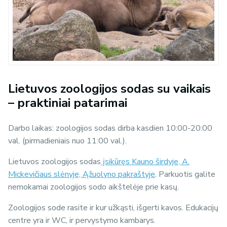
Lietuvos zoologijos sodas su vaikais
– praktiniai patarimai
Darbo laikas: zoologijos sodas dirba kasdien 10:00-20:00
val. (pirmadieniais nuo 11:00 val.).
Lietuvos zoologijos sodas
įsikūręs Kauno širdyje, A.
Mickevičiaus slėnyje, Ąžuolyno pakraštyje
. Parkuotis galite
nemokamai zoologijos sodo aikštelėje prie kasų.
Zoologijos sode rasite ir kur užkąsti, išgerti kavos. Edukacijų
centre yra ir WC, ir pervystymo kambarys.