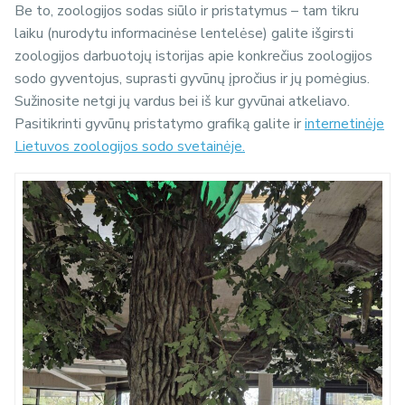
Be to, zoologijos sodas siūlo ir pristatymus – tam tikru
laiku (nurodytu informacinėse lentelėse) galite išgirsti
zoologijos darbuotojų istorijas apie konkrečius zoologijos
sodo gyventojus, suprasti gyvūnų įpročius ir jų pomėgius.
Sužinosite netgi jų vardus bei iš kur gyvūnai atkeliavo.
Pasitikrinti gyvūnų pristatymo grafiką galite ir
internetinėje
Lietuvos zoologijos sodo svetainėje.