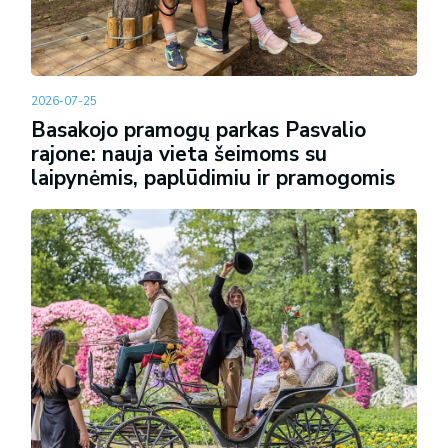
2026-07-25
Basakojo pramogų parkas Pasvalio
rajone: nauja vieta šeimoms su
laipynėmis, paplūdimiu ir pramogomis