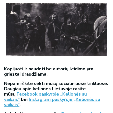
Kopijuoti ir naudoti be autorių leidimo yra
griežtai draudžiama.
Nepamirškite sekti mūsų socialiniuose tinkluose.
Daugiau apie keliones Lietuvoje rasite
mūsų
Facebook paskyroje „Kelionės su
vaikais“
bei
Instagram paskyroje „Kelionės su
vaikais“
.