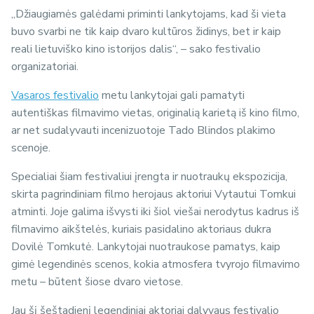
„Džiaugiamės galėdami priminti lankytojams, kad ši vieta
buvo svarbi ne tik kaip dvaro kultūros židinys, bet ir kaip
reali lietuviško kino istorijos dalis“, – sako festivalio
organizatoriai.
Vasaros festivalio
metu lankytojai gali pamatyti
autentiškas filmavimo vietas, originalią karietą iš kino filmo,
ar net sudalyvauti incenizuotoje Tado Blindos plakimo
scenoje.
Specialiai šiam festivaliui įrengta ir nuotraukų ekspozicija,
skirta pagrindiniam filmo herojaus aktoriui Vytautui Tomkui
atminti. Joje galima išvysti iki šiol viešai nerodytus kadrus iš
filmavimo aikštelės, kuriais pasidalino aktoriaus dukra
Dovilė Tomkutė. Lankytojai nuotraukose pamatys, kaip
gimė legendinės scenos, kokia atmosfera tvyrojo filmavimo
metu – būtent šiose dvaro vietose.
Jau šį šeštadienį legendiniai aktoriai dalyvaus festivalio