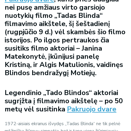
nei pusę amžiaus virto garsiojo
nuotykių filmo „Tadas Blinda“
filmavimo aikštele, šį šeštadienį
(rugpjūčio 9 d.) vėl skambės šio filmo
istorijos. Po ilgos pertraukos čia
susitiks filmo aktoriai – Janina
Matekonytė, įkūnijusi panelę
Kristiną, ir Algis Matulionis, vaidinęs
Blindos bendražygį Motiejų.
Legendinio „Tado Blindos“ aktoriai
sugrįžta į filmavimo aikštelę – po 50
metų vėl susitinka
Pakruojo dvare
1972-aisiais ekranus išvydęs „Tadas Blinda“ ne tik pelnė
milžinišką žiūrovų simpatiją, bet ir tapo viena žiūrimiausių