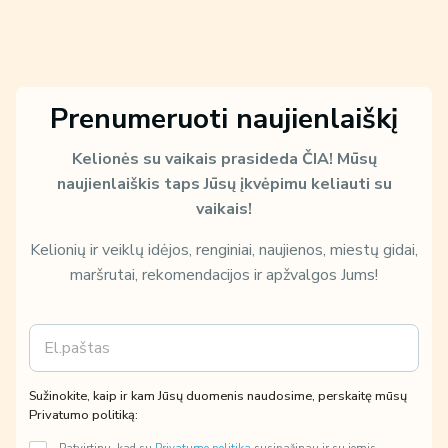
Prenumeruoti naujienlaiškį
Kelionės su vaikais prasideda ČIA!
Mūsų
naujienlaiškis taps Jūsų įkvėpimu keliauti su
vaikais!
Kelionių ir veiklų idėjos, renginiai, naujienos, miestų gidai,
maršrutai, rekomendacijos ir apžvalgos Jums!
E
m
a
i
E
Sužinokite, kaip ir kam Jūsų duomenis naudosime, perskaitę mūsų
l
m
Privatumo politiką:
*
a