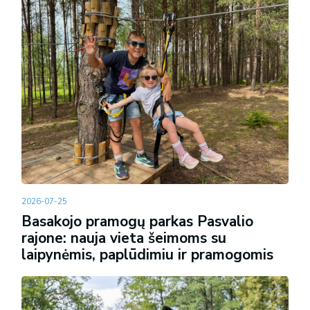
2026-07-25
Basakojo pramogų parkas Pasvalio
rajone: nauja vieta šeimoms su
laipynėmis, paplūdimiu ir pramogomis