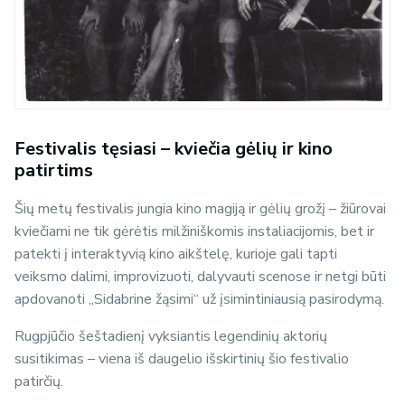
Festivalis tęsiasi – kviečia gėlių ir kino
patirtims
Šių metų festivalis jungia kino magiją ir gėlių grožį – žiūrovai
kviečiami ne tik gėrėtis milžiniškomis instaliacijomis, bet ir
patekti į interaktyvią kino aikštelę, kurioje gali tapti
veiksmo dalimi, improvizuoti, dalyvauti scenose ir netgi būti
apdovanoti „Sidabrine žąsimi“ už įsimintiniausią pasirodymą.
Rugpjūčio šeštadienį vyksiantis legendinių aktorių
susitikimas – viena iš daugelio išskirtinių šio festivalio
patirčių.