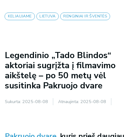
KELIAUJAME
LIETUVA
RENGINIAI IR ŠVENTĖS
Legendinio „Tado Blindos“
aktoriai sugrįžta į filmavimo
aikštelę – po 50 metų vėl
susitinka Pakruojo dvare
Sukurta:
2025-08-08
Atnaujinta:
2025-08-08
Pakruojo dvare
, kuris prieš daugiau