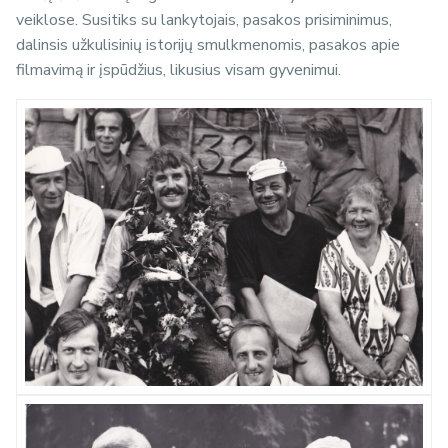
veiklose. Susitiks su lankytojais, pasakos prisiminimus,
dalinsis užkulisinių istorijų smulkmenomis, pasakos apie
filmavimą ir įspūdžius, likusius visam gyvenimui.