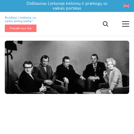
Didžiausias Lietuvoje kelionių ir pramogų su
vaikais portalas
Ruošiesi į kelionę su
vaiku pirmą kartą?
Pradėk nuo čia