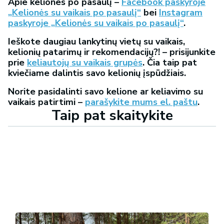
Apie keliones po pasaulį –
Facebook paskyroje
„Kelionės su vaikais po pasaulį“
bei
Instagram
paskyroje „Kelionės su vaikais po pasaulį“
.
Ieškote daugiau lankytinų vietų su vaikais,
kelionių patarimų ir rekomendacijų?! – prisijunkite
prie
keliautojų su vaikais grupės
. Čia taip pat
kviečiame dalintis savo kelionių įspūdžiais.
Norite pasidalinti savo kelione ar keliavimo su
vaikais patirtimi –
parašykite mums el. paštu
.
Taip pat skaitykite