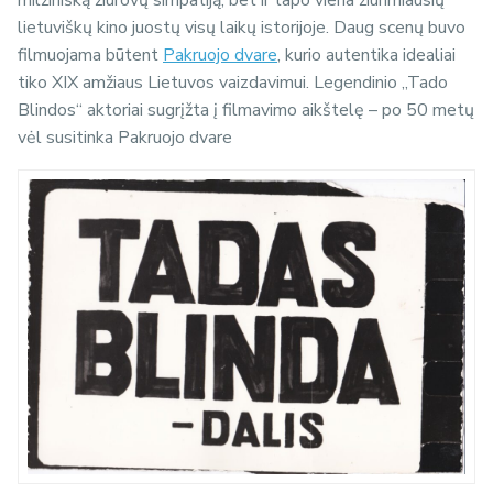
lietuviškų kino juostų visų laikų istorijoje. Daug scenų buvo
filmuojama būtent
Pakruojo dvare
, kurio autentika idealiai
tiko XIX amžiaus Lietuvos vaizdavimui. Legendinio „Tado
Blindos“ aktoriai sugrįžta į filmavimo aikštelę – po 50 metų
vėl susitinka Pakruojo dvare