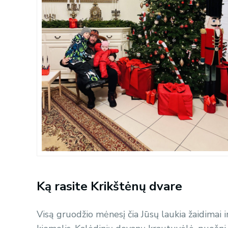
Ką rasite Krikštėnų dvare
Visą gruodžio mėnesį čia Jūsų laukia žaidimai