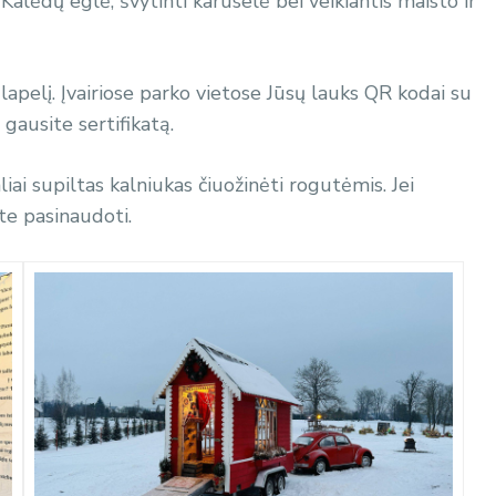
alėdų eglė, švytinti karuselė bei veikiantis maisto ir
apelį. Įvairiose parko vietose Jūsų lauks QR kodai su
 gausite sertifikatą.
liai supiltas kalniukas čiuožinėti rogutėmis. Jei
ite pasinaudoti.