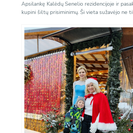
Apsilankę
Kalėdų Senelio rezidencijoje ir pasak
kupini šiltų prisiminimų. Ši vieta sužavėjo ne t