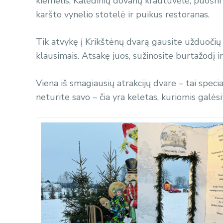
kiemelis, Kalėdinių dovanų krautuvėlė, puošni K
karšto vynelio stotelė ir puikus restoranas.
Tik atvykę į
Krikštėnų dvarą gausite užduočių l
klausimais. Atsakę juos, sužinosite burtažodį ir
Viena iš smagiausių atrakcijų dvare – tai specia
neturite savo – čia yra keletas, kuriomis galės