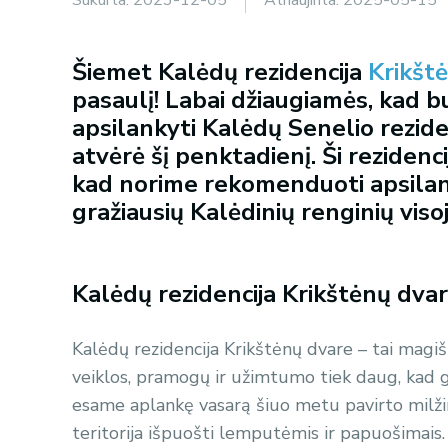
Šiemet Kalėdų rezidencija
Krikšt
pasaulį! Labai džiaugiamės, kad b
apsilankyti Kalėdų Senelio reziden
atvėrė šį penktadienį. Ši rezidenci
kad norime rekomenduoti apsilanky
gražiausių Kalėdinių renginių viso
Kalėdų rezidencija Krikštėnų dva
Kalėdų rezidencija Krikštėnų dvare – tai magiška
veiklos, pramogų ir užimtumo tiek daug, kad gal
esame aplankę vasarą šiuo metu pavirto milžin
teritorija išpuošti lemputėmis ir papuošimais