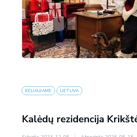
KELIAUJAME
LIETUVA
Kalėdų rezidencija Krikš
Sukurta:
2023-12-05
Atnaujinta:
2025-05-15