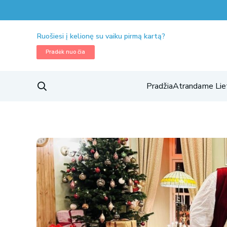
Ruošiesi į kelionę su vaiku pirmą kartą?
Pradėk nuo čia
Pradžia
Atrandame Lie