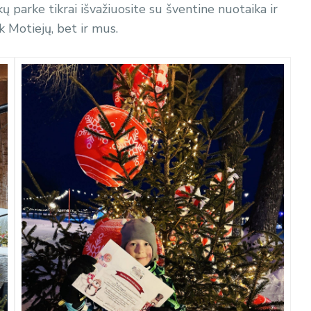
ų parke tikrai išvažiuosite su šventine nuotaika ir
ik Motiejų, bet ir mus.