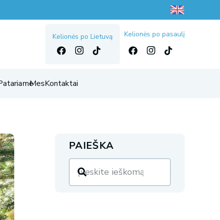
Kelionės po pasaulį
Kelionės po Lietuvą
Patariame
Mes
Kontaktai
PAIEŠKA