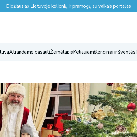
Didžiausias Lietuvoje kelionių ir pramogų su vaikais portalas
tuvą
Atrandame pasaulį
Žemėlapis
Keliaujame
Renginiai ir šventės