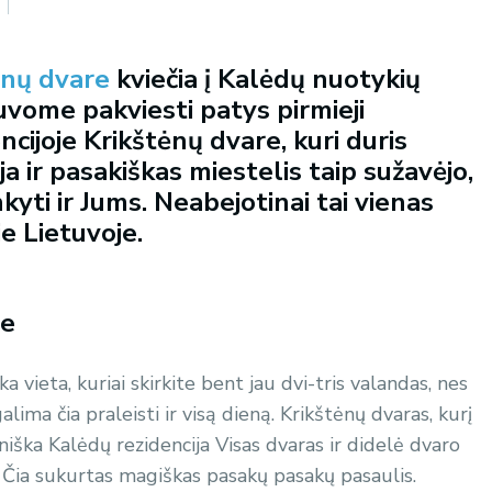
ėnų dvare
kviečia į
Kalėdų nuotykių
uvome pakviesti patys pirmieji
cijoje Krikštėnų dvare, kuri duris
ja ir pasakiškas miestelis taip sužavėjo,
ti ir Jums. Neabejotinai tai vienas
je Lietuvoje.
re
 vieta, kuriai skirkite bent jau dvi-tris valandas, nes
ima čia praleisti ir visą dieną. Krikštėnų dvaras, kurį
iška Kalėdų rezidencija Visas dvaras ir didelė dvaro
. Čia sukurtas magiškas pasakų pasakų pasaulis.