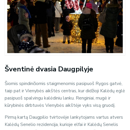
Šventinė dvasia Daugpilyje
Šiomis spindinčiomis staigmenomis pasipuoš Rygos gatvė,
taip pat ir Vienybės aikštės centras, kur didžioji Kalėdų eglė
pasipuoš spalvingu kalėdiniu lanku. Renginiai, mugė ir
kūrybinės dirbtuvės Vienybės aikštėje vyks visą gruodį.
Pirmą kartą Daugpilio tvirtovėje lankytojams vartus atvers
Kalėdų Senelio rezidencija, kurioje elfai ir Kalėdų Senelis