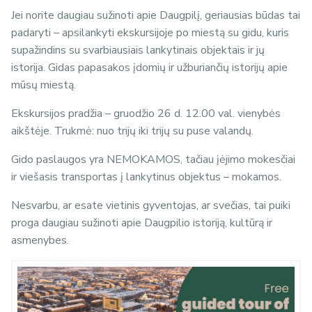
Jei norite daugiau sužinoti apie Daugpilį, geriausias būdas tai
padaryti – apsilankyti ekskursijoje po miestą su gidu, kuris
supažindins su svarbiausiais lankytinais objektais ir jų
istorija. Gidas papasakos įdomių ir užburiančių istorijų apie
mūsų miestą.
Ekskursijos pradžia – gruodžio 26 d. 12.00 val. vienybės
aikštėje. Trukmė: nuo trijų iki trijų su puse valandų.
Gido paslaugos yra NEMOKAMOS, tačiau įėjimo mokesčiai
ir viešasis transportas į lankytinus objektus – mokamos.
Nesvarbu, ar esate vietinis gyventojas, ar svečias, tai puiki
proga daugiau sužinoti apie Daugpilio istoriją, kultūrą ir
asmenybes.