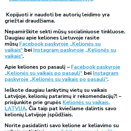
Kopijuoti ir naudoti be autorių leidimo yra
griežtai draudžiama.
Nepamirškite sekti mūsų socialiniuose tinkluose.
Daugiau apie keliones Lietuvoje rasite
mūsų
Facebook paskyroje „Kelionės su
vaikais“
bei
Instagram paskyroje „Kelionės su
vaikais“
.
Apie keliones po pasaulį –
Facebook paskyroje
„Kelionės su vaikais po pasaulį“
bei
Instagram
paskyroje „Kelionės su vaikais po pasaulį“
.
Ieškote daugiau lankytinų vietų su vaikais
Latvijoje, kelionių patarimų ir rekomendacijų?! –
prisijunkite prie grupės
Kelionės su vaikais.
LATVIJA
. Čia taip pat kviečiame dalintis savo
kelionių Latvijoje įspūdžiais.
Norite pasidalinti savo kelione ar keliavimo su