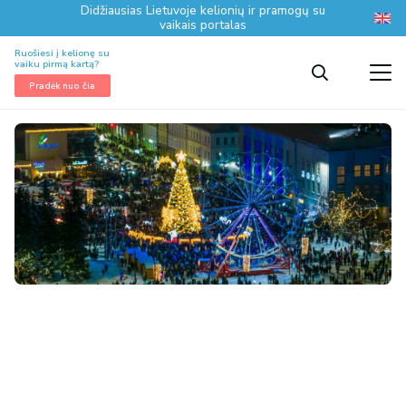
Didžiausias Lietuvoje kelionių ir pramogų su
vaikais portalas
Ruošiesi į kelionę su
vaiku pirmą kartą?
Pradėk nuo čia