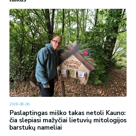
2026-08-06
Paslaptingas miško takas netoli Kauno:
čia slepiasi mažyčiai lietuvių mitologijos
barstukų nameliai