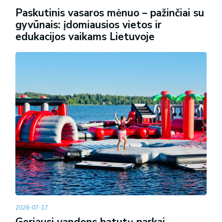
Paskutinis vasaros mėnuo – pažinčiai su
gyvūnais: įdomiausios vietos ir
edukacijos vaikams Lietuvoje
2026-07-17
Geriausi vandens batutų parkai