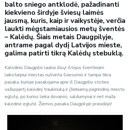
balto sniego antklodė, pažadinanti
kiekvieno širdyje šviesų laimės
jausmą, kuris, kaip ir vaikystėje, verčia
laukti mėgstamiausios metų šventės
– Kalėdų. Šiais metais Daugpilyje,
antrame pagal dydį Latvijos mieste,
galima patirti tikrą Kalėdų stebuklą.
Kalėdinis Daugpilis laukia Jūsų! Atėjus šventiniam
laikotarpiui miestas nušvinta šviesomis ir tampa tikra
pasaka, kurioje pasakojama apie iš Daugpilio stoties
važiuojantį kalėdinį traukinuką ir įžiebiamą pagrindinę miesto
eglutę, po kurios lieka dovanos, saldumynai ir net maža
kalėdinė eglutė. Žiemos pasaka Daugpilyje prasidėjo!