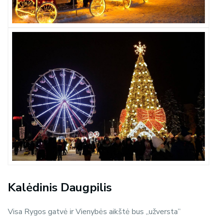
Kalėdinis Daugpilis
Visa Rygos gatvė ir Vienybės aikštė bus „užversta”