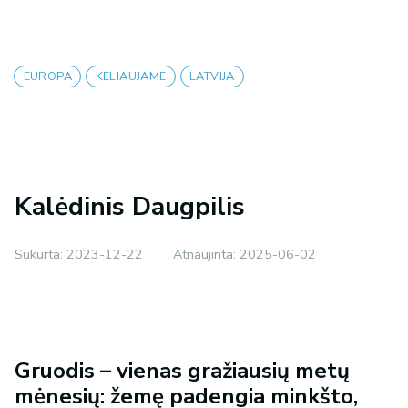
EUROPA
KELIAUJAME
LATVIJA
Kalėdinis Daugpilis
Sukurta:
2023-12-22
Atnaujinta:
2025-06-02
Gruodis – vienas gražiausių metų
mėnesių: žemę padengia minkšto,