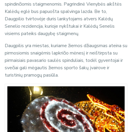
spindinčiomis staigmenomis. Pagrindinė Vienybės aikštės
Kalėdų eglė bus papuošta spalvinga lazda. Be to,
Daugpilio tvirtovėje duris lankytojams atvers Kalėdų
Senelio rezidencija, kurioje nykštukai ir Kalėdų Senelis
visiems pateiks daugybę staigmenų.
Daugpilis yra miestas, kuriame žiemos džiaugsmas ateina su
pirmosiomis snaigėmis lapkričio mėnesį ir neištirpsta su
pirmaisiais pavasario saulės spinduliais, todėl gyventojai ir
svečiai gali mėgautis žiemos sporto šakų įvairove ir
turistinių pramogų pasiūla.