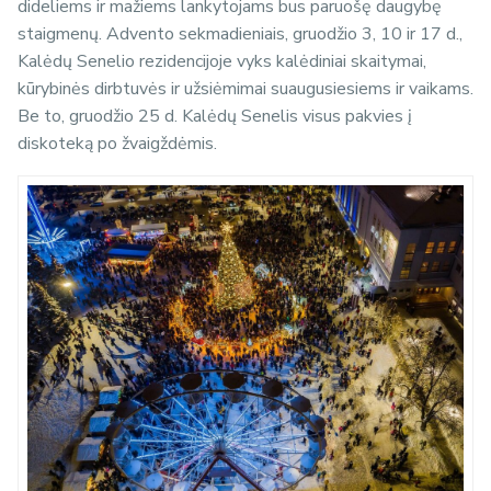
dideliems ir mažiems lankytojams bus paruošę daugybę
staigmenų. Advento sekmadieniais, gruodžio 3, 10 ir 17 d.,
Kalėdų Senelio rezidencijoje vyks kalėdiniai skaitymai,
kūrybinės dirbtuvės ir užsiėmimai suaugusiesiems ir vaikams.
Be to, gruodžio 25 d. Kalėdų Senelis visus pakvies į
diskoteką po žvaigždėmis.