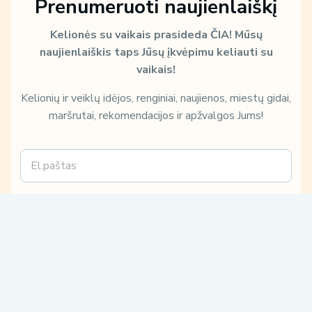
Prenumeruoti naujienlaiškį
Kelionės su vaikais prasideda ČIA!
Mūsų
naujienlaiškis taps Jūsų įkvėpimu keliauti su
vaikais!
Kelionių ir veiklų idėjos, renginiai, naujienos, miestų gidai,
maršrutai, rekomendacijos ir apžvalgos Jums!
E
m
a
i
E
Sužinokite, kaip ir kam Jūsų duomenis naudosime, perskaitę mūsų
l
m
Privatumo politiką:
*
a
Patvirtinu, kad su
Privatumo politika
susipažinau ir su jomis
i
sutinku.
l
Sutinku gauti tiesioginės rinkodaros paslaugų pasiūlymus,
m
susijusius su mano užklausa.
ū
s
ų
Prenumeruoti