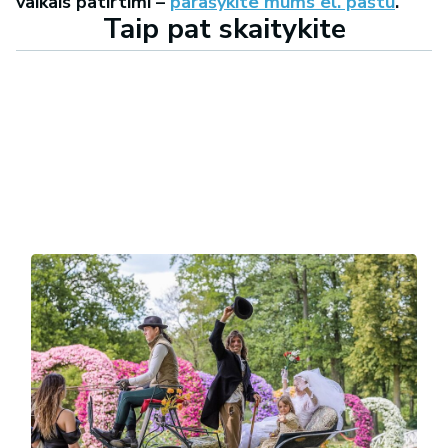
vaikais patirtimi –
parašykite mums el. paštu
.
Taip pat skaitykite