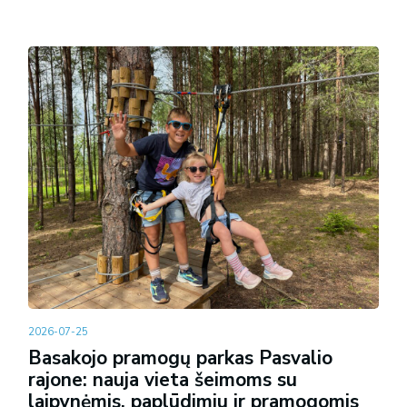
2026-07-25
Basakojo pramogų parkas Pasvalio
rajone: nauja vieta šeimoms su
laipynėmis, paplūdimiu ir pramogomis