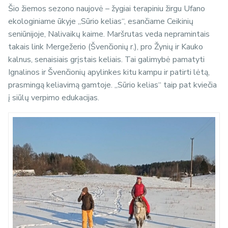
Šio žiemos sezono naujovė – žygiai terapiniu žirgu Ufano
ekologiniame ūkyje „Sūrio kelias“, esančiame Ceikinių
seniūnijoje, Nalivaikų kaime. Maršrutas veda nepramintais
takais link Mergežerio (Švenčionių r.), pro Žynių ir Kauko
kalnus, senaisiais grįstais keliais. Tai galimybė pamatyti
Ignalinos ir Švenčionių apylinkes kitu kampu ir patirti lėtą,
prasmingą keliavimą gamtoje. „Sūrio kelias“ taip pat kviečia
į siūlų verpimo edukacijas.