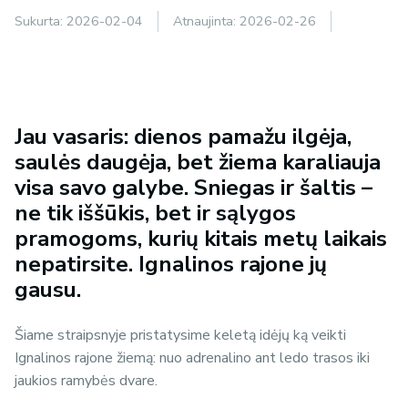
Sukurta:
2026-02-04
Atnaujinta:
2026-02-26
Jau vasaris: dienos pamažu ilgėja,
saulės daugėja, bet žiema karaliauja
visa savo galybe. Sniegas ir šaltis –
ne tik iššūkis, bet ir sąlygos
pramogoms, kurių kitais metų laikais
nepatirsite. Ignalinos rajone jų
gausu.
Šiame straipsnyje pristatysime keletą idėjų ką veikti
Ignalinos rajone žiemą: nuo adrenalino ant ledo trasos iki
jaukios ramybės dvare.