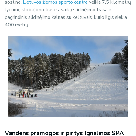
sostine.
Lietuvos žiemos sporto centre
veikia 7,5 kilometrų
lygumų slidinėjimo trasos, vaikų slidinėjimo trasa ir
pagrindinis slidinėjimo kalnas su keltuvais, kurio ilgis siekia
400 metrų.
Vandens pramogos ir pirtys Ignalinos SPA