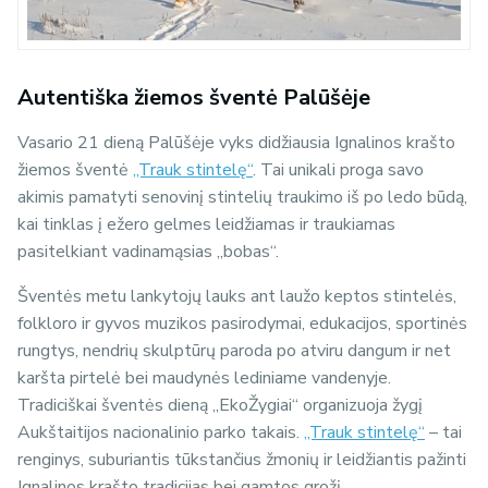
Autentiška žiemos šventė Palūšėje
Vasario 21 dieną Palūšėje vyks didžiausia Ignalinos krašto
žiemos šventė
„Trauk stintelę“
. Tai unikali proga savo
akimis pamatyti senovinį stintelių traukimo iš po ledo būdą,
kai tinklas į ežero gelmes leidžiamas ir traukiamas
pasitelkiant vadinamąsias „bobas“.
Šventės metu lankytojų lauks ant laužo keptos stintelės,
folkloro ir gyvos muzikos pasirodymai, edukacijos, sportinės
rungtys, nendrių skulptūrų paroda po atviru dangum ir net
karšta pirtelė bei maudynės lediniame vandenyje.
Tradiciškai šventės dieną „EkoŽygiai“ organizuoja žygį
Aukštaitijos nacionalinio parko takais.
„Trauk stintelę“
– tai
renginys, suburiantis tūkstančius žmonių ir leidžiantis pažinti
Ignalinos krašto tradicijas bei gamtos grožį.