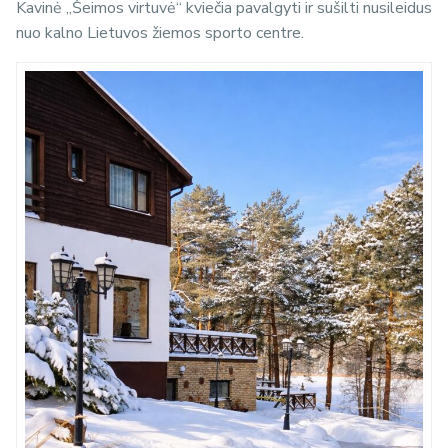
Kavinė „Šeimos virtuvė“ kviečia pavalgyti ir sušilti nusileidus
nuo kalno Lietuvos žiemos sporto centre.