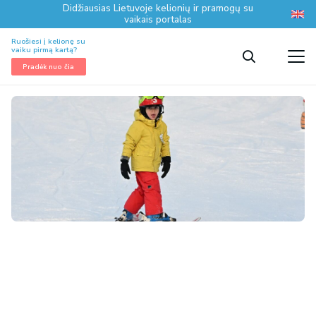
Didžiausias Lietuvoje kelionių ir pramogų su
vaikais portalas
Ruošiesi į kelionę su
vaiku pirmą kartą?
Pradėk nuo čia