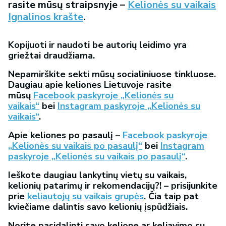
rasite mūsų straipsnyje –
Kelionės su vaikais
Ignalinos krašte
.
Kopijuoti ir naudoti be autorių leidimo yra
griežtai draudžiama.
Nepamirškite sekti mūsų socialiniuose tinkluose.
Daugiau apie keliones Lietuvoje rasite
mūsų
Facebook paskyroje „Kelionės su
vaikais“
bei
Instagram paskyroje „Kelionės su
vaikais“
.
Apie keliones po pasaulį –
Facebook paskyroje
„Kelionės su vaikais po pasaulį“
bei
Instagram
paskyroje „Kelionės su vaikais po pasaulį“
.
Ieškote daugiau lankytinų vietų su vaikais,
kelionių patarimų ir rekomendacijų?! – prisijunkite
prie
keliautojų su vaikais grupės
. Čia taip pat
kviečiame dalintis savo kelionių įspūdžiais.
Norite pasidalinti savo kelione ar keliavimo su