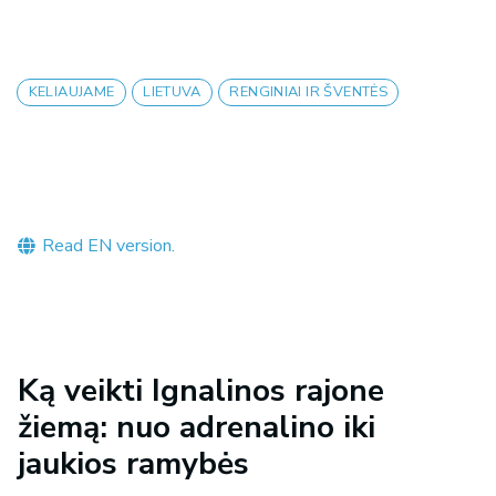
KELIAUJAME
LIETUVA
RENGINIAI IR ŠVENTĖS
Read EN version.
Ką veikti Ignalinos rajone
žiemą: nuo adrenalino iki
jaukios ramybės