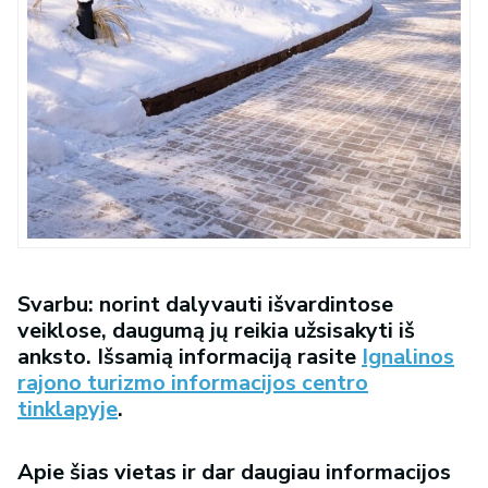
Svarbu:
norint dalyvauti išvardintose
veiklose, daugumą jų reikia užsisakyti iš
anksto. Išsamią informaciją rasite
Ignalinos
rajono turizmo informacijos centro
tinklapyje
.
Apie šias vietas ir dar daugiau informacijos