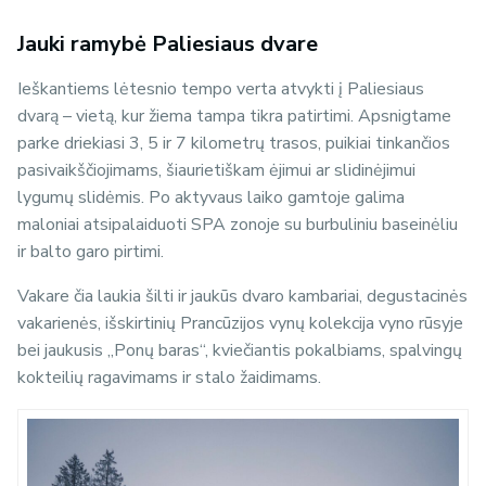
Jauki ramybė Paliesiaus dvare
Ieškantiems lėtesnio tempo verta atvykti į Paliesiaus
dvarą – vietą, kur žiema tampa tikra patirtimi. Apsnigtame
parke driekiasi 3, 5 ir 7 kilometrų trasos, puikiai tinkančios
pasivaikščiojimams, šiaurietiškam ėjimui ar slidinėjimui
lygumų slidėmis. Po aktyvaus laiko gamtoje galima
maloniai atsipalaiduoti SPA zonoje su burbuliniu baseinėliu
ir balto garo pirtimi.
Vakare čia laukia šilti ir jaukūs dvaro kambariai, degustacinės
vakarienės, išskirtinių Prancūzijos vynų kolekcija vyno rūsyje
bei jaukusis „Ponų baras“, kviečiantis pokalbiams, spalvingų
kokteilių ragavimams ir stalo žaidimams.