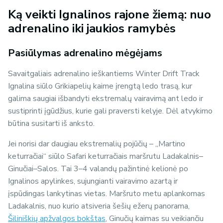
Ką veikti Ignalinos rajone žiemą: nuo
adrenalino iki jaukios ramybės
Pasiūlymas adrenalino mėgėjams
Savaitgaliais adrenalino ieškantiems Winter Drift Track
Ignalina siūlo Grikiapelių kaime įrengtą ledo trasą, kur
galima saugiai išbandyti ekstremalų vairavimą ant ledo ir
sustiprinti įgūdžius, kurie gali praversti kelyje. Dėl atvykimo
būtina susitarti iš anksto.
Jei norisi dar daugiau ekstremalių pojūčių – „Martino
keturračiai“ siūlo Safari keturračiais maršrutu Ladakalnis–
Ginučiai–Salos. Tai 3–4 valandų pažintinė kelionė po
Ignalinos apylinkes, sujungianti vairavimo azartą ir
įspūdingas lankytinas vietas. Maršruto metu aplankomas
Ladakalnis, nuo kurio atsiveria šešių ežerų panorama,
Šiliniškių apžvalgos bokštas
, Ginučių kaimas su veikiančiu