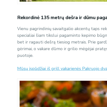
Rekordinė 135 metrų dešra ir dūmu pag
Vienu pagrindinių savaitgalio akcentų taps re
specialiai šiam tikslui pagaminto kepimo būgno
bet ir ragauti dešrą tiesiog metrais. Prie gar
gėrimai, o vakare dūmo ir grilio mėgėjai pratę
puotoje.
Mūsų įspūdžiai iš grill vakarienės Pakruojo dva