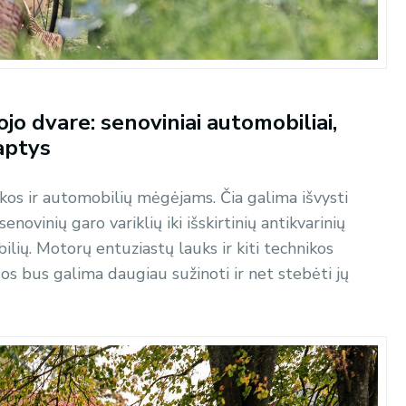
jo dvare: senoviniai automobiliai,
aptys
kos ir automobilių mėgėjams. Čia galima išvysti
novinių garo variklių iki išskirtinių antikvarinių
ilių. Motorų entuziastų lauks ir kiti technikos
uos bus galima daugiau sužinoti ir net stebėti jų