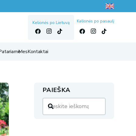
Kelionės po pasaulį
Kelionės po Lietuvą
Patariame
Mes
Kontaktai
PAIEŠKA