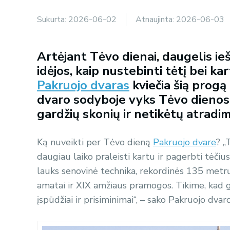
Sukurta:
2026-06-02
Atnaujinta:
2026-06-03
Artėjant Tėvo dienai, daugelis ie
idėjos, kaip nustebinti tėtį bei ka
Pakruojo dvaras
kviečia šią progą 
dvaro sodyboje vyks Tėvo dienos
gardžių skonių ir netikėtų atradim
Ką nuveikti per Tėvo dieną
Pakruojo dvare
? „
daugiau laiko praleisti kartu ir pagerbti tėčiu
lauks senovinė technika, rekordinės 135 metrų i
amatai ir XIX amžiaus pramogos. Tikime, kad gr
įspūdžiai ir prisiminimai“, – sako Pakruojo dvaro