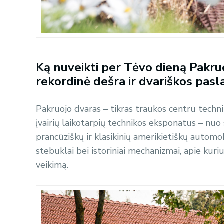
Ką nuveikti per Tėvo dieną Pakruo
rekordinė dešra ir dvariškos pasl
Pakruojo dvaras – tikras traukos centru techni
įvairių laikotarpių technikos eksponatus – nuo se
prancūziškų ir klasikinių amerikietiškų automob
stebuklai bei istoriniai mechanizmai, apie kuri
veikimą.