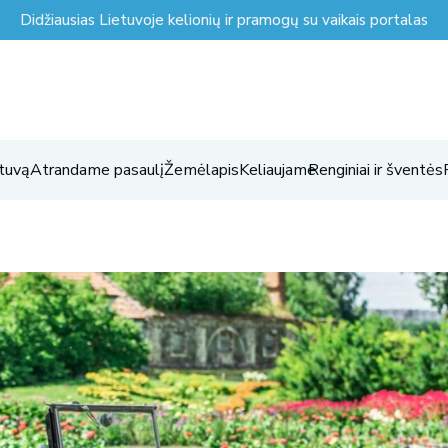
Didžiausias Lietuvoje kelionių ir pramogų su vaikais portalas
tuvą
Atrandame pasaulį
Žemėlapis
Keliaujame
Renginiai ir šventės