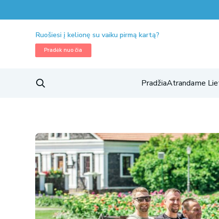
Ruošiesi į kelionę su vaiku pirmą kartą?
Pradėk nuo čia
Pradžia
Atrandame Lie