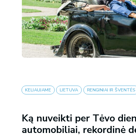
KELIAUJAME
LIETUVA
RENGINIAI IR ŠVENTĖS
Ką nuveikti per Tėvo dien
automobiliai, rekordinė d