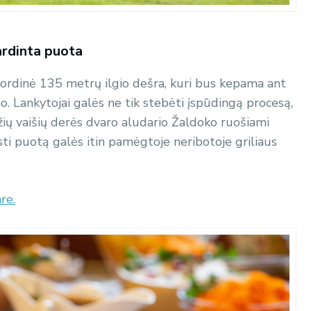
ardinta puota
kordinė 135 metrų ilgio dešra, kuri bus kepama ant
. Lankytojai galės ne tik stebėti įspūdingą procesą,
džių vaišių derės dvaro aludario Žaldoko ruošiami
sti puotą galės itin pamėgtoje neribotoje griliaus
re.