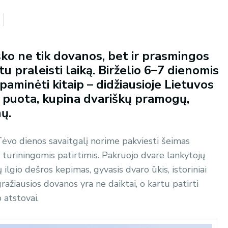
ško ne tik dovanos, bet ir prasmingos
rtu praleisti laiką. Birželio 6–7 dienomis
paminėti kitaip – didžiausioje Lietuvos
 puota, kupina dvariškų pramogų,
ų.
Tėvo dienos savaitgalį norime pakviesti šeimas
s turiningomis patirtimis. Pakruojo dvare lankytojų
lgio dešros kepimas, gyvasis dvaro ūkis, istoriniai
ažiausios dovanos yra ne daiktai, o kartu patirti
 atstovai.