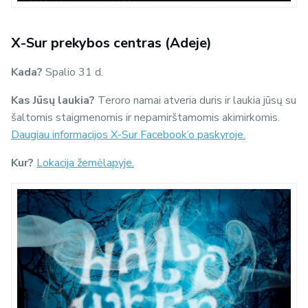
X-Sur prekybos centras (Adeje)
Kada?
Spalio 31 d.
Kas Jūsų laukia?
Teroro namai atveria duris ir laukia jūsų su
šaltomis staigmenomis ir nepamirštamomis akimirkomis.
Daugiau informacijos X-Sur Facebook’o paskyroje.
Kur?
Lokacija žemėlapyje.