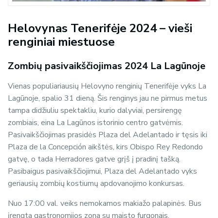
Helovynas Tenerifėje 2024 – vieši
renginiai miestuose
Zombių pasivaikščiojimas 2024 La Lagūnoje
Vienas populiariausių Helovyno renginių Tenerifėje vyks La
Lagūnoje, spalio 31 dieną. Šis renginys jau ne pirmus metus
tampa didžiuliu spektakliu, kurio dalyviai, persirengę
zombiais, eina La Lagūnos istorinio centro gatvėmis.
Pasivaikščiojimas prasidės Plaza del Adelantado ir tęsis iki
Plaza de la Concepción aikštės, kirs Obispo Rey Redondo
gatvę, o tada Herradores gatve grįš į pradinį tašką.
Pasibaigus pasivaikščiojimui, Plaza del Adelantado vyks
geriausių zombių kostiumų apdovanojimo konkursas.
Nuo 17:00 val. veiks nemokamos makiažo palapinės. Bus
įrengta gastronomijos zona su maisto furgonais.