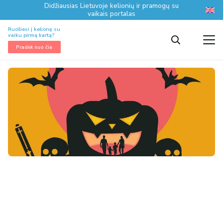
Didžiausias Lietuvoje kelionių ir pramogų su
vaikais portalas
Ruošiesi į kelionę su
vaiku pirmą kartą?
Pradėk nuo čia