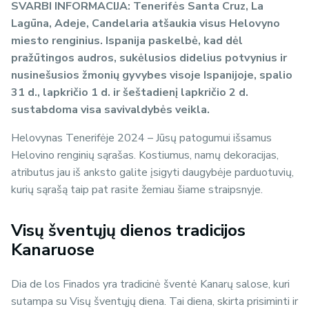
SVARBI INFORMACIJA: Tenerifės Santa Cruz, La
Lagūna, Adeje, Candelaria atšaukia visus Helovyno
miesto renginius. Ispanija paskelbė, kad dėl
pražūtingos audros, sukėlusios didelius potvynius ir
nusinešusios žmonių gyvybes visoje Ispanijoje, spalio
31 d., lapkričio 1 d. ir šeštadienį lapkričio 2 d.
sustabdoma visa savivaldybės veikla.
Helovynas Tenerifėje 2024 – Jūsų patogumui išsamus
Helovino renginių sąrašas. Kostiumus, namų dekoracijas,
atributus jau iš anksto galite įsigyti daugybėje parduotuvių,
kurių sąrašą taip pat rasite žemiau šiame straipsnyje.
Visų šventųjų dienos tradicijos
Kanaruose
Dia de los Finados
yra tradicinė šventė Kanarų salose, kuri
sutampa su Visų šventųjų diena. Tai diena, skirta prisiminti ir