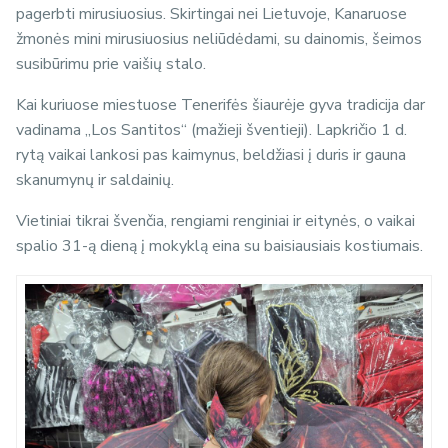
pagerbti mirusiuosius. Skirtingai nei Lietuvoje, Kanaruose
žmonės mini mirusiuosius neliūdėdami, su dainomis, šeimos
susibūrimu prie vaišių stalo.
Kai kuriuose miestuose Tenerifės šiaurėje gyva tradicija dar
vadinama
„Los Santitos“
(mažieji šventieji). Lapkričio 1 d.
rytą vaikai lankosi pas kaimynus, beldžiasi į duris ir gauna
skanumynų ir saldainių.
Vietiniai tikrai švenčia, rengiami renginiai ir eitynės, o vaikai
spalio 31-ą dieną į mokyklą eina su baisiausiais kostiumais.