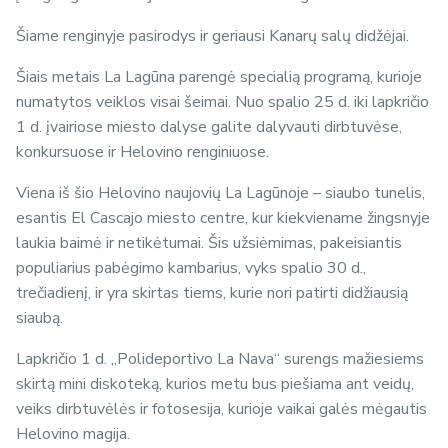
Šiame renginyje pasirodys ir geriausi Kanarų salų didžėjai.
Šiais metais La Lagūna parengė specialią programą, kurioje
numatytos veiklos visai šeimai. Nuo spalio 25 d. iki lapkričio
1 d. įvairiose miesto dalyse galite dalyvauti dirbtuvėse,
konkursuose ir Helovino renginiuose.
Viena iš šio Helovino naujovių La Lagūnoje – siaubo tunelis,
esantis El Cascajo miesto centre, kur kiekviename žingsnyje
laukia baimė ir netikėtumai. Šis užsiėmimas, pakeisiantis
populiarius pabėgimo kambarius, vyks spalio 30 d.,
trečiadienį, ir yra skirtas tiems, kurie nori patirti didžiausią
siaubą.
Lapkričio 1 d. „Polideportivo La Nava“ surengs mažiesiems
skirtą mini diskoteką, kurios metu bus piešiama ant veidų,
veiks dirbtuvėlės ir fotosesija, kurioje vaikai galės mėgautis
Helovino magija.