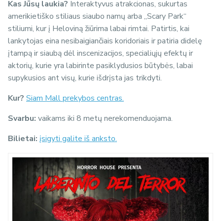
Kas Jūsų laukia?
Interaktyvus atrakcionas, sukurtas
amerikietiško stiliaus siaubo namų arba „Scary Park“
stiliumi, kur į Heloviną žiūrima labai rimtai. Patirtis, kai
lankytojas eina nesibaigiančiais koridoriais ir patiria didelę
įtampą ir siaubą dėl inscenizacijos, specialiųjų efektų ir
aktorių, kurie yra labirinte pasiklydusios būtybės, labai
supykusios ant visų, kurie išdrįsta jas trikdyti.
Kur?
Siam Mall prekybos centras.
Svarbu:
vaikams iki 8 metų nerekomenduojama.
Bilietai:
įsigyti galite iš anksto.