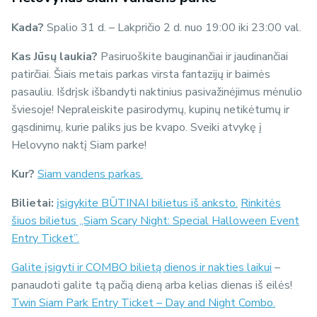
Kada?
Spalio 31 d. – Lakpričio 2 d. nuo 19:00 iki 23:00 val.
Kas Jūsų laukia?
Pasiruoškite bauginančiai ir jaudinančiai
patirčiai. Šiais metais parkas virsta fantazijų ir baimės
pasauliu. Išdrįsk išbandyti naktinius pasivažinėjimus mėnulio
šviesoje! Nepraleiskite pasirodymų, kupinų netikėtumų ir
gąsdinimų, kurie paliks jus be kvapo. Sveiki atvykę į
Helovyno naktį Siam parke!
Kur?
Siam vandens parkas.
Bilietai:
įsigykite BŪTINAI bilietus iš anksto.
Rinkitės
šiuos bilietus „Siam Scary Night: Special Halloween Event
Entry Ticket”.
Galite įsigyti ir COMBO bilietą dienos ir nakties laikui
–
panaudoti galite tą pačią dieną arba kelias dienas iš eilės!
Twin Siam Park Entry Ticket – Day and Night Combo.