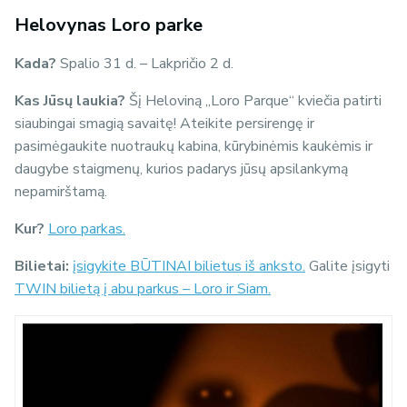
Helovynas Loro parke
Kada?
Spalio 31 d. – Lakpričio 2 d.
Kas Jūsų laukia?
Šį Heloviną „Loro Parque“ kviečia patirti
siaubingai smagią savaitę! Ateikite persirengę ir
pasimėgaukite nuotraukų kabina, kūrybinėmis kaukėmis ir
daugybe staigmenų, kurios padarys jūsų apsilankymą
nepamirštamą.
Kur?
Loro parkas.
Bilietai:
įsigykite BŪTINAI bilietus iš anksto.
Galite įsigyti
TWIN bilietą į abu parkus – Loro ir Siam.