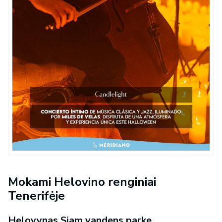
Mokami Helovino renginiai
Tenerifėje
Helovynas Siam vandens parke