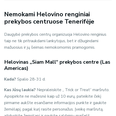
Nemokami Helovino renginiai
prekybos centruose Tenerifėje
Daugybė prekybos centrų organizuoja Helovino renginius
taip ne tik pritraukdami lankytojus, bet ir džiugindami
mažuosius ir jų šeimas nemokomomis pramogomis.
Helovinas „Siam Mall“ prekybos centre (Las
Americas)
Kada?
Spalio 28-31 d.
Kas Jūsų laukia?
Nepraleiskite „ Trick or Treat“ maršruto.
Apsipirkite ne mažesnė kaip už 10 eurų, pateikite čekį
pirmame aukšte esančiame informacijos punkte ir gaukite
žemėlapį, pagal kurį rasite personažus. Įveikę maršrutą,
atiduokite žemėlapį ir gaukite saldainių maišelį!