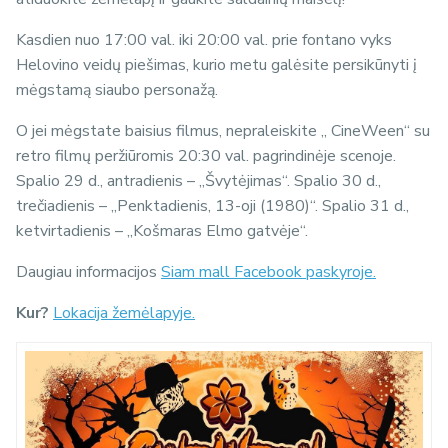
Kasdien nuo 17:00 val. iki 20:00 val. prie fontano vyks
Helovino veidų piešimas, kurio metu galėsite persikūnyti į
mėgstamą siaubo personažą.
O jei mėgstate baisius filmus, nepraleiskite „ CineWeen“ su
retro filmų peržiūromis 20:30 val. pagrindinėje scenoje.
Spalio 29 d., antradienis – „Švytėjimas“. Spalio 30 d.,
trečiadienis – „Penktadienis, 13-oji (1980)“. Spalio 31 d.,
ketvirtadienis – „Košmaras Elmo gatvėje“.
Daugiau informacijos
Siam mall Facebook paskyroje.
Kur?
Lokacija žemėlapyje.